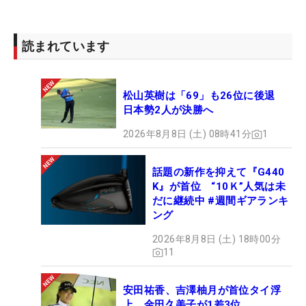
読まれています
松山英樹は「69」も26位に後退
日本勢2人が決勝へ
2026年8月8日 (土) 08時41分
1
話題の新作を抑えて『G440
K』が首位 “10Ｋ”人気は未
だに継続中 #週間ギアランキ
ング
2026年8月8日 (土) 18時00分
11
安田祐香、吉澤柚月が首位タイ浮
上 金田久美子が1差3位