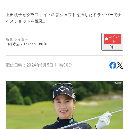
上田桃子がグラファイトの新シャフトを挿したドライバーでナ
イスショットを連発。
コメン
所属
ライター
ト
臼杵孝志
/
Takashi Usuki
0
件
配信日時：
2024年6月5日 11時00分