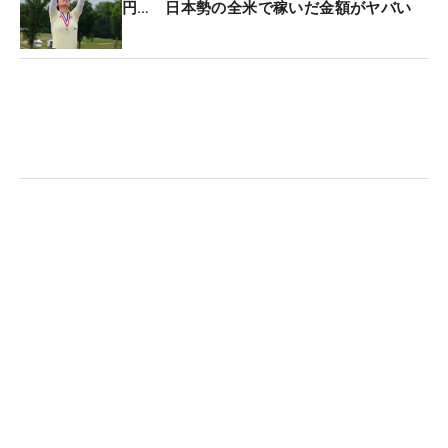
円… 日本勢の全米で稼いだ金額がヤバい
可能性は大だ。（文・臼杵孝志）