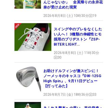
んじゃないか」 全英帰りの永井花
奈が受け止めた現実
2026年8月8日 (土) 10時30分
19
スイング中のブレをなくした
い人へ！ 3種類の伸縮性ヒモ
採用のブリヂストン『ZSP-
BITER LIGHT
MAGICLACE』、8月8日デビ
2026年8月8日 (土) 11時30分
ュー
30
お助けドルフィンが激スピンに！
ノーメッキのキャスコ『DW-125G
High Spin』、9月11日デビュー
【打ってみた】
2026年8月7日 (金) 18時36分
33
あふれる熊本への思い 首位発進・