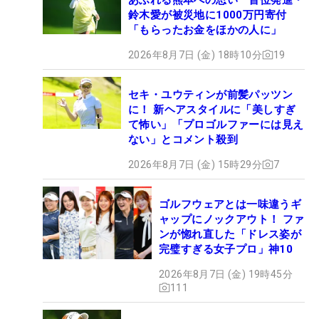
鈴木愛が被災地に1000万円寄付
「もらったお金をほかの人に」
2026年8月7日 (金) 18時10分
19
セキ・ユウティンが前髪パッツン
に！ 新ヘアスタイルに「美しすぎ
て怖い」「プロゴルファーには見え
ない」とコメント殺到
2026年8月7日 (金) 15時29分
7
ゴルフウェアとは一味違うギ
ャップにノックアウト！ ファ
ンが惚れ直した「ドレス姿が
完璧すぎる女子プロ」神10
2026年8月7日 (金) 19時45分
111