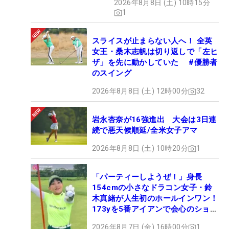
2026年8月8日 (土) 10時15分
1
スライスが止まらない人へ！ 全英
女王・桑木志帆は切り返しで「左ヒ
ザ」を先に動かしていた #優勝者
のスイング
2026年8月8日 (土) 12時00分
32
岩永杏奈が16強進出 大会は3日連
続で悪天候順延/全米女子アマ
2026年8月8日 (土) 10時20分
1
「パーティーしようぜ！」身長
154cmの小さなドラコン女子・鈴
木真緒が人生初のホールインワン！
173yを5番アイアンで会心のショッ
ト
2026年8月7日 (金) 16時00分
1