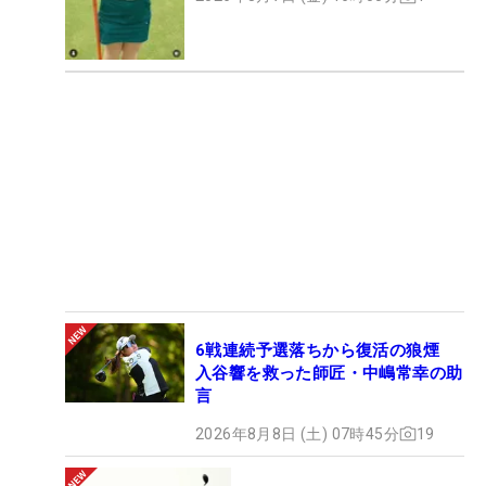
6戦連続予選落ちから復活の狼煙
入谷響を救った師匠・中嶋常幸の助
言
2026年8月8日 (土) 07時45分
19