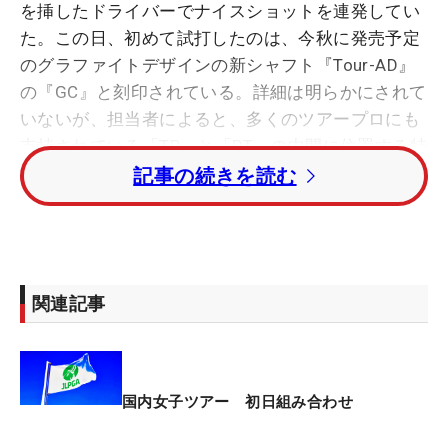
を挿したドライバーでナイスショットを連発してい
た。この日、初めて試打したのは、今秋に発売予定
のグラファイトデザインの新シャフト『Tour-AD』
の『GC』と刻印されている。詳細は明らかにされて
いないが、担当者によると、多くのツアープロにも
支持されている「TP」と「PT」の中間に位置する特
徴を持たせているという。
記事の続きを読む
新モデルを初めて使用したツアー通算17勝の実力者
は一発回答だった。「だいたい、一発打てば分かり
ます。逆に何もアジャストしていない、真っさらな
関連記事
感じのほうがよくわかる。すごく良かったです」。
元々、「PT」のユーザーだった上田は「グラファイ
トデザイン独特のしなりが好きなんです。自分はド
国内女子ツアー 初日組み合わせ
ローヒッターだけど、ボールが右に出ていくのが好