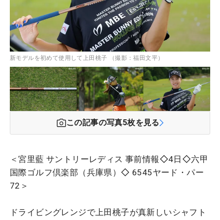
新モデルを初めて使用して上田桃子 （撮影：福田文平）
この記事の写真
5
枚を見る
＜宮里藍 サントリーレディス 事前情報◇4日◇六甲
国際ゴルフ倶楽部（兵庫県）◇ 6545ヤード・パー
72＞
ドライビングレンジで上田桃子が真新しいシャフト