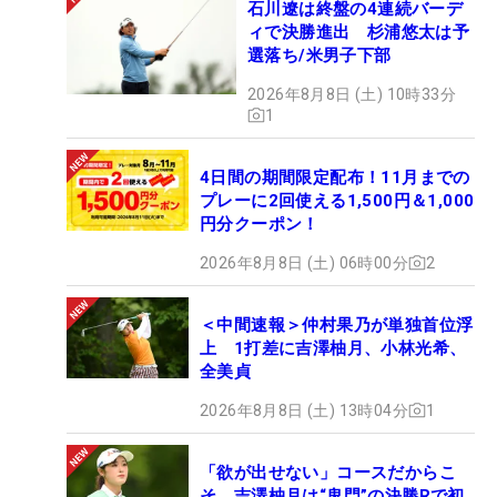
石川遼は終盤の4連続バーデ
ィで決勝進出 杉浦悠太は予
選落ち/米男子下部
2026年8月8日 (土) 10時33分
1
4日間の期間限定配布！11月までの
プレーに2回使える1,500円＆1,000
円分クーポン！
2026年8月8日 (土) 06時00分
2
＜中間速報＞仲村果乃が単独首位浮
上 1打差に吉澤柚月、小林光希、
全美貞
2026年8月8日 (土) 13時04分
1
「欲が出せない」コースだからこ
そ 吉澤柚月は“鬼門”の決勝Rで初