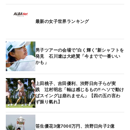
きじゃない。向いたところに真っすぐにボールが出
て、落ち際で左に曲がっていくのが理想。そういう
ボールが打てていた」と新相棒候補に納得顔。この
最新の女子世界ランキング
日は「5S」をドライバーに装着していたが、「そん
なに硬さは感じなかった」と話し、強風で途中で切
り上げた練習ラウンドでも「良かったと思います」
と満足度はさらに上がっていた。
男子ツアーの会場で“白く輝く”新シャフトを
発見 石川遼は大絶賛「今までで一番いい
かも」
ドライビングレンジで見守った辻村明志コーチも
「低く見積もっても5ヤードは伸びていたと思う」
と飛距離アツプを間近で確認した。
上田桃子、吉田優利、渋野日向子らが実
践 辻村明志「軸は感じるもの‼ ヘソで動け
この大会は2008年に自らの誕生日を祝うバースデー
ばスイングは崩れません」【四の五の言わ
ず振り氣れ】
Vを果たした。コースはかつての練習拠点だった六
甲国際GC。「まだ少し調整したい」と6日から始ま
る本番で使うかどうかについては言及しなかった
が、ひと振りで気に入った新シャフト。即投入する
笹生優花3億7000万円、渋野日向子2億