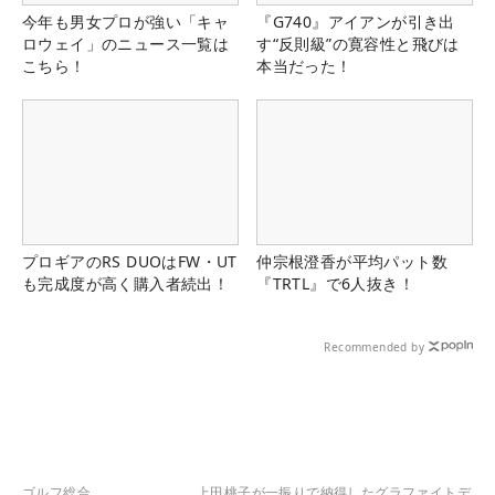
今年も男女プロが強い「キャ
『G740』アイアンが引き出
ロウェイ」のニュース一覧は
す“反則級”の寛容性と飛びは
こちら！
本当だった！
プロギアのRS DUOはFW・UT
仲宗根澄香が平均パット数
も完成度が高く購入者続出！
『TRTL』で6人抜き！
Recommended by
ゴルフ総合
上田桃子が一振りで納得したグラファイトデ