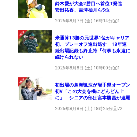
鈴木愛が大会2勝目へ首位T発進
安田祐香、吉澤柚月ら5位
2026年8月7日 (金) 16時14分
1
米通算13勝の元世界1位がキャリア
初、プレーオフ進出逃す 18年連
続出場記録も終止符「何事も永遠に
続けられない」
2026年8月8日 (土) 10時00分
1
初出場の鳥海颯汰が岩手県オープン
初V「この大会を機にどんどん上
に」 シニアの部は宮本勝昌が連覇
2026年8月8日 (土) 18時25分
72