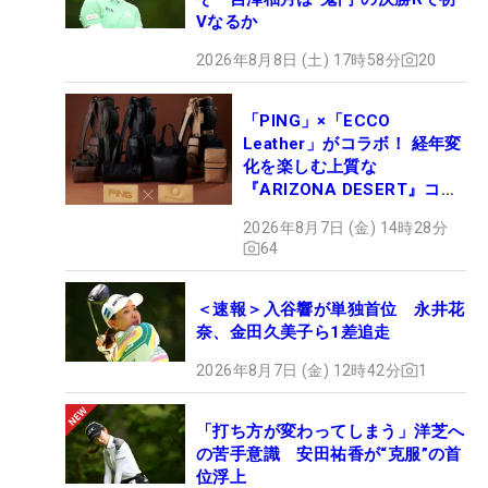
Vなるか
2026年8月8日 (土) 17時58分
20
「PING」×「ECCO
Leather」がコラボ！ 経年変
化を楽しむ上質な
『ARIZONA DESERT』コレ
クション、9月15日限定デビ
2026年8月7日 (金) 14時28分
ュー
64
＜速報＞入谷響が単独首位 永井花
奈、金田久美子ら1差追走
2026年8月7日 (金) 12時42分
1
「打ち方が変わってしまう」洋芝へ
の苦手意識 安田祐香が“克服”の首
位浮上