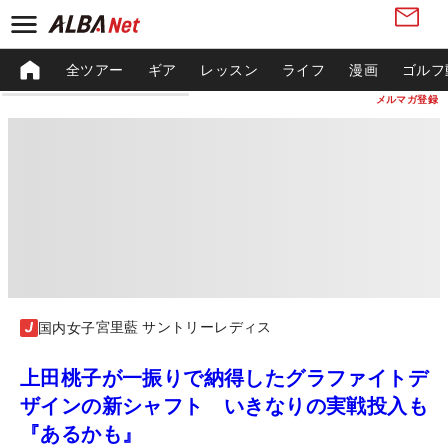
全ツアー
ギア
レッスン
ライフ
漫画
ゴルフ
メルマガ登録
宮里藍 サントリーレディス
国内女子
上田桃子が一振りで納得したグラファイトデ
ザインの新シャフト いきなりの実戦投入も
『あるかも』