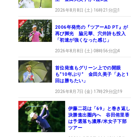
2026年8月8日 (土) 16時21分
1
2006年発売の『ツアーAD PT』が
再び脚光 脇元華、穴井詩も投入
「初速が強くなった感じ」
2026年8月8日 (土) 08時56分
4
首位発進もグリーン上での開眼
も“10年ぶり” 金田久美子「あと1
回は勝ちたい」
2026年8月7日 (金) 17時29分
19
伊藤二花は「69」と巻き返し
決勝進出圏内へ 谷田侑里香
は予選落ち濃厚/米女子下部
ツアー