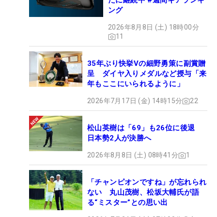
だに継続中 #週間ギアランキ
ング
2026年8月8日 (土) 18時00分
11
35年ぶり快挙Vの細野勇策に副賞贈
呈 ダイヤ入りメダルなど授与「来
年もここにいられるように」
2026年7月17日 (金) 14時15分
22
松山英樹は「69」も26位に後退
日本勢2人が決勝へ
2026年8月8日 (土) 08時41分
1
「チャンピオンですね」が忘れられ
ない 丸山茂樹、松坂大輔氏が語
る“ミスター”との思い出