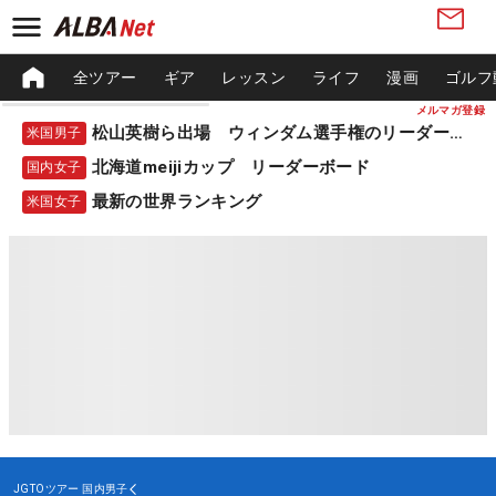
全ツアー
ギア
レッスン
ライフ
漫画
ゴルフ
メルマガ登録
松山英樹ら出場 ウィンダム選手権のリーダーボード
米国男子
北海道meijiカップ リーダーボード
国内女子
最新の世界ランキング
米国女子
JGTOツアー
国内男子