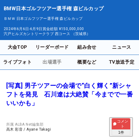
BMW日本ゴルフツアー選手権 森ビルカップ
ＢＭＷ 日本ゴルフツアー選手権 森ビルカップ
2024年6月6日-6月9日
賞金総額
¥150,000,000
宍戸ヒルズカントリークラブ 西コース （茨城県）
大会TOP
リーダーボード
組み合せ
ニュース
ライブフォト
出場選手
概要など
TV放送予定
[写真] 男子ツアーの会場で“白く輝く”新シャ
フトを発見 石川遼は大絶賛「今までで一番
いいかも」
コメン
所属
ALBA Net編集部
ト
高木 彩音
/
Ayane Takagi
1
件