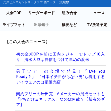
宍戸ヒルズカントリークラブ 西コース （茨城県）
大会TOP
リーダーボード
組み合せ
ニュース
ライブフォト
出場選手
概要など
TV放送予定
【この大会のニュース】
初の全米OPを前に国内メジャーでトップ10入
り 清水大成は自信をつけて早めの渡米
男子ツアーの会場で発見！『Eye You
Ready？』 “日本イチ曲がらない男”も着用する
アイウェアの出張販売店
契約フリーの岩田寛 6メーカーの混成セットも
「PWだけヨネックス」なのは何故？【勝者のギ
ア】