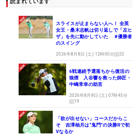
読まれています
スライスが止まらない人へ！ 全英
女王・桑木志帆は切り返しで「左ヒ
ザ」を先に動かしていた #優勝者
のスイング
2026年8月8日 (土) 12時00分
32
6戦連続予選落ちから復活の
狼煙 入谷響を救った師匠・
中嶋常幸の助言
2026年8月8日 (土) 07時45分
19
「欲が出せない」コースだからこ
そ 吉澤柚月は“鬼門”の決勝Rで初
Vなるか