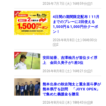
2026年7月7日 (火) 16時59分
1
4日間の期間限定配布！11月
までのプレーに2回使える
1,500円＆1,000円分クーポ
ン！
2026年8月8日 (土) 06時00分
2
安田祐香、吉澤柚月が首位タイ浮
上 金田久美子が1差3位
2026年8月8日 (土) 16時21分
1
熊本出身の秋吉翔太と重永亜斗夢が
熊本県庁を訪問 「JOYX OPEN」
で集めた義援金を贈呈
2026年8月6日 (木) 18時43分
8