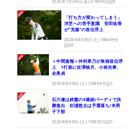
2026年7月24日 (金) 07時00分
4
「打ち方が変わってしまう」
洋芝への苦手意識 安田祐香
が“克服”の首位浮上
2026年8月8日 (土) 18時49分
20
＜中間速報＞仲村果乃が単独首位浮
上 1打差に吉澤柚月、小林光希、
全美貞
2026年8月8日 (土) 13時04分
1
石川遼は終盤の4連続バーディで決
勝進出 杉浦悠太は予選落ち/米男
子下部
2026年8月8日 (土) 10時33分
1