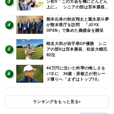
3
ン初V「この大会を機にどんどん
上に」 シニアの部は宮本勝昌が
連覇
熊本出身の秋吉翔太と重永亜斗夢
4
が熊本県庁を訪問 「JOYX
OPEN」で集めた義援金を贈呈
蛯名大和が岩手県OP優勝 シニ
5
アの部Vは宮本勝昌、松坂大輔氏
82位
44万円に泣いた昨季の悔しさを
6
バネに 34歳・原敏之が初シー
ド獲りへ「まずはトップ10」
ランキングをもっと見る