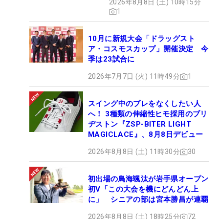
2026年8月8日 (土) 10時15分
1
10月に新規大会「ドラッグスト
ア・コスモスカップ」開催決定 今
季は23試合に
2026年7月7日 (火) 11時49分
1
スイング中のブレをなくしたい人
へ！ 3種類の伸縮性ヒモ採用のブリ
ヂストン『ZSP-BITER LIGHT
MAGICLACE』、8月8日デビュー
2026年8月8日 (土) 11時30分
30
初出場の鳥海颯汰が岩手県オープン
初V「この大会を機にどんどん上
に」 シニアの部は宮本勝昌が連覇
2026年8月8日 (土) 18時25分
72