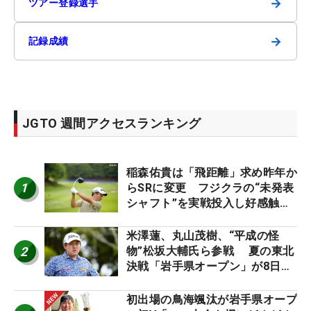
→
ツアー登録選手
→
記録成績
JGTO 週間アクセスランキング
稲森佑貴は「飛距離」求め昨年か
1
らSRに変更 フジクラの“未発表
シャフト”を実戦投入し好感触
「つかまえにいける」【男子ツア
ーのヒトネタ！】
米澤蓮、丸山茂樹、“平成の怪
2
物”松坂大輔氏ら参戦 夏の東北
決戦「岩手県オープン」が8日開
幕
初出場の鳥海颯汰が岩手県オープ