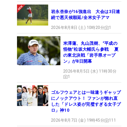
岩永杏奈が16強進出 大会は3日連
続で悪天候順延/全米女子アマ
2026年8月8日 (土) 10時20分
1
米澤蓮、丸山茂樹、“平成の
怪物”松坂大輔氏ら参戦 夏
の東北決戦「岩手県オープ
ン」が8日開幕
2026年8月5日 (水) 11時30分
1
ゴルフウェアとは一味違うギャップ
にノックアウト！ ファンが惚れ直
した「ドレス姿が完璧すぎる女子プ
ロ」神10
2026年8月7日 (金) 19時45分
111