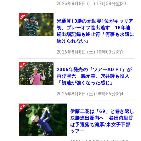
2026年8月8日 (土) 17時58分
20
米通算13勝の元世界1位がキャリア
初、プレーオフ進出逃す 18年連
続出場記録も終止符「何事も永遠に
続けられない」
2026年8月8日 (土) 10時00分
1
2006年発売の『ツアーAD PT』が
再び脚光 脇元華、穴井詩も投入
「初速が強くなった感じ」
2026年8月8日 (土) 08時56分
4
伊藤二花は「69」と巻き返し
決勝進出圏内へ 谷田侑里香
は予選落ち濃厚/米女子下部
ツアー