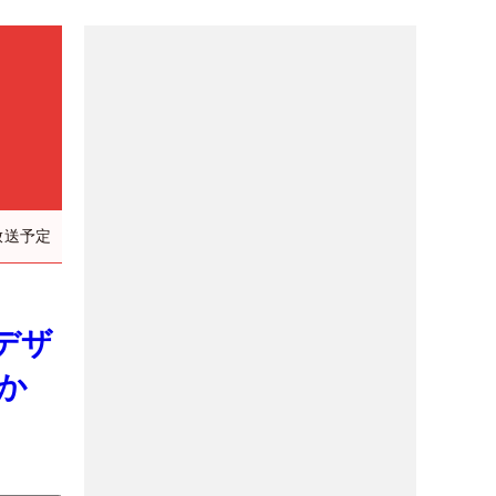
放送予定
デザ
か