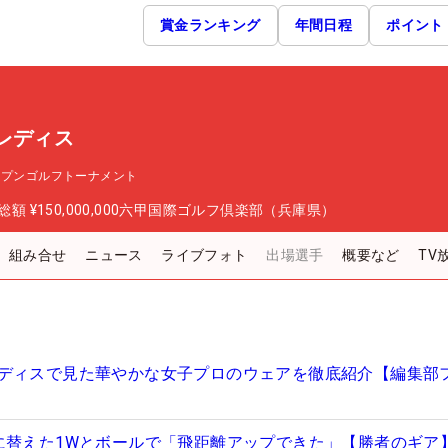
賞金ランキング
年間日程
ポイント
レディス
ープンゴルフトーナメント
総額
¥150,000,000
六甲国際ゴルフ倶楽部（兵庫県）
組み合せ
ニュース
ライブフォト
出場選手
概要など
TV
ディスで見た華やかな女子プロのウェアを徹底紹介【編集部
に替えた1Wとボールで「飛距離アップできた」【勝者のギア