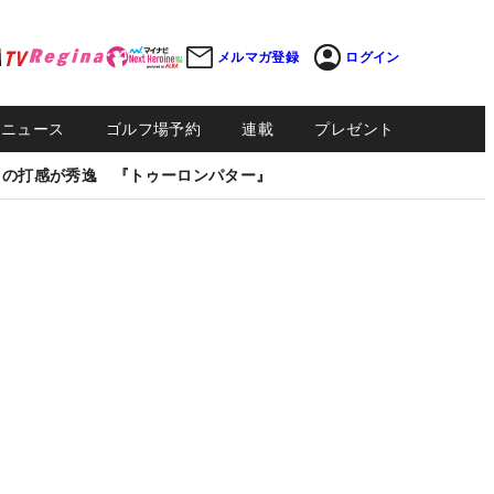
メルマガ登録
ログイン
Sニュース
ゴルフ場予約
連載
プレゼント
しの打感が秀逸 『トゥーロンパター』