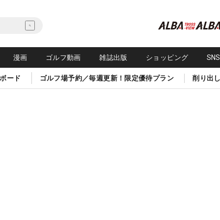
漫画
ゴルフ動画
雑誌出版
ショッピング
SN
ボード
ゴルフ場予約／毎週更新！限定優待プラン
削り出