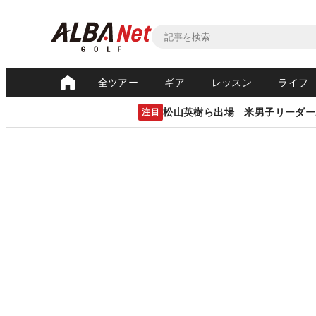
全ツアー
ギア
レッスン
ライフ
松山英樹ら出場 米男子リーダー
注目