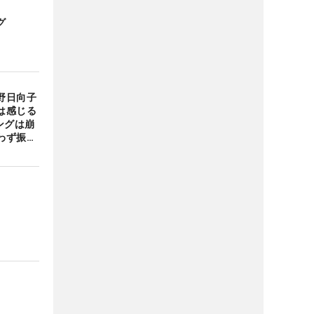
グ
野日向子
は感じる
ングは崩
わず振り