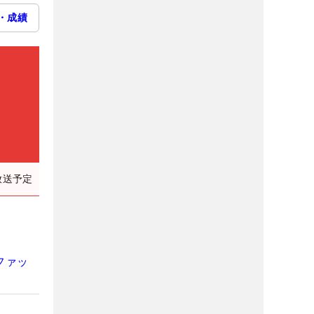
・成績
放送予定
ファッ
】