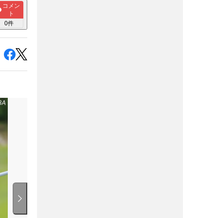
コメン
ト
0
件