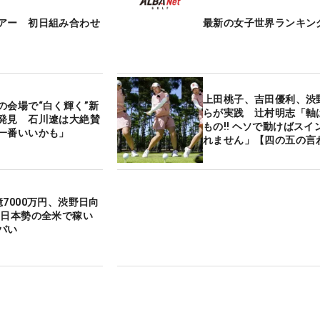
アー 初日組み合わせ
最新の女子世界ランキン
上田桃子、吉田優利、渋
の会場で“白く輝く”新
らが実践 辻村明志「軸
発見 石川遼は大絶賛
もの‼ ヘソで動けばスイ
一番いいかも」
れません」【四の五の言
氣れ】
7000万円、渋野日向
 日本勢の全米で稼い
バい