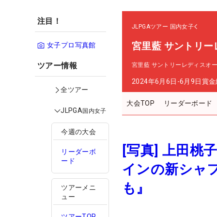
注目！
JLPGAツアー
国内女子
宮里藍 サントリー
女子プロ写真館
ツアー情報
宮里藍 サントリーレディスオ
2024年6月6日-6月9日
賞金
全ツアー
大会TOP
リーダーボード
JLPGA
国内女子
今週の大会
[写真] 上田
リーダーボ
ード
インの新シャ
も』
ツアーメニ
ュー
ツアーTOP