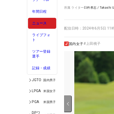
所属
ライター
臼杵孝志
/
Takashi 
年間日程
ニュース
配信日時：
2024年6月5日 11
ライブフォ
ト
#
上田桃子
国内女子
ツアー登録
選手
記録・成績
JGTO
国内男子
LPGA
米国女子
PGA
米国男子
DPワ