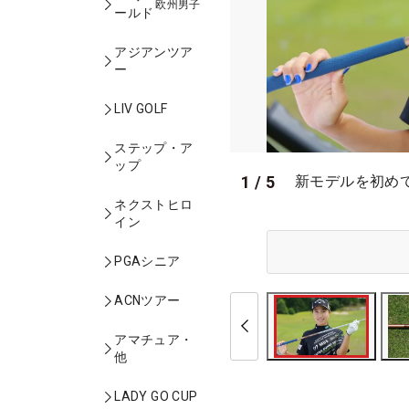
欧州男子
ールド
アジアンツア
ー
LIV GOLF
ステップ・ア
ップ
1
/
5
新モデルを初め
ネクストヒロ
イン
PGAシニア
ACNツアー
アマチュア・
他
LADY GO CUP