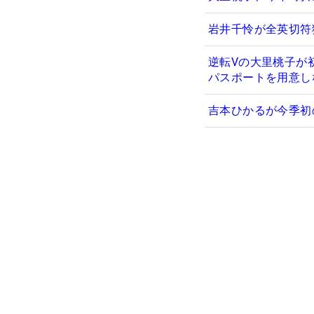
岩井千怜が全英切符
逆転Vの大里桃子が
パスポートを用意し
吉本ひかるが今季初