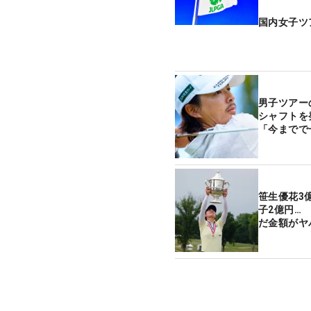
国内女子ツ
男子ツアー
シャフトを
「今までで
笹生優花3億
子2億円…
だ金額がヤ