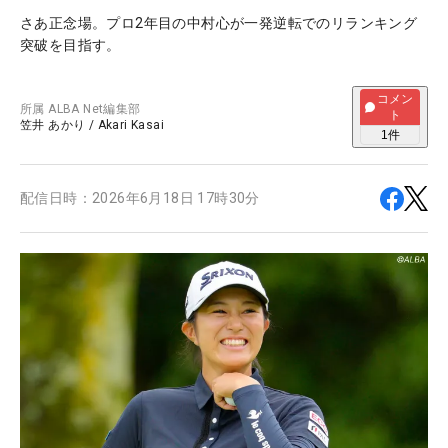
さあ正念場。プロ2年目の中村心が一発逆転でのリランキング
突破を目指す。
コメン
所属
ALBA Net編集部
ト
笠井 あかり
/
Akari Kasai
1
件
配信日時：
2026年6月18日 17時30分