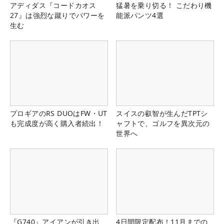
アディダス『コードカオス
猛暑を乗り切る！ こだわり機
27』は強烈な蹴りでパワーを
能派パンツ4選
生む
プロギアのRS DUOはFW・UT
スイスの叡智が生んだTPTシ
も完成度が高く購入者続出！
ャフトで、ゴルフを異次元の
世界へ
『G740』アイアンが引き出
4日間限定配布！11月までの