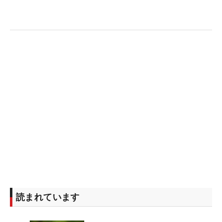
フル出場権を得られるボーダーライン（42位）との
差は11.69ptで、突破するためには単独28位以上が
最低条件となる。
「いつもと同じ一つの試合として、今ある課題をひ
とつずつやっていくだけかなと思います。それで結
果がダメだったとしても、（下部の）ステップ・ア
ップ・ツアーでも試合の環境がある限り、私はその
課題に向かって頑張ってきたい」
もちろん目指すはリランキング突破、そしてツアー
初優勝。その目標に向かって、目の前の一打に向き
合っていく。（文・笠井あかり）
読まれています