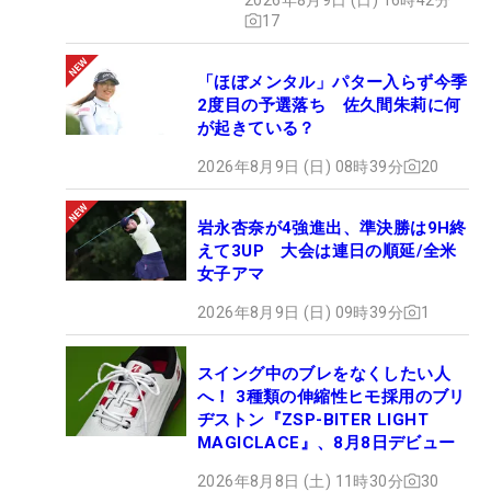
17
「ほぼメンタル」パター入らず今季
2度目の予選落ち 佐久間朱莉に何
が起きている？
2026年8月9日 (日) 08時39分
20
岩永杏奈が4強進出、準決勝は9H終
えて3UP 大会は連日の順延/全米
女子アマ
2026年8月9日 (日) 09時39分
1
スイング中のブレをなくしたい人
へ！ 3種類の伸縮性ヒモ採用のブリ
ヂストン『ZSP-BITER LIGHT
MAGICLACE』、8月8日デビュー
2026年8月8日 (土) 11時30分
30