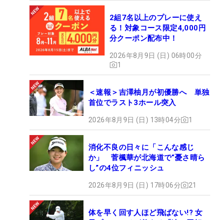
2組7名以上のプレーに使え
る！対象コース限定4,000円
分クーポン配布中！
2026年8月9日 (日) 06時00分
1
＜速報＞吉澤柚月が初優勝へ 単独
首位でラスト3ホール突入
2026年8月9日 (日) 13時04分
1
消化不良の日々に「こんな感じ
か」 菅楓華が北海道で“憂さ晴ら
し”の4位フィニッシュ
2026年8月9日 (日) 17時06分
21
体を早く回す人ほど飛ばない!? 女