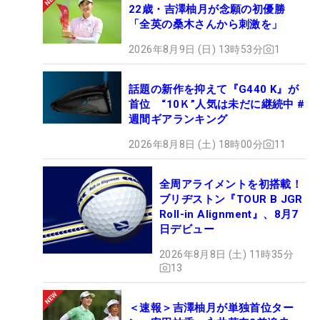
22歳・吉澤柚月が念願の初優勝
「全英の桑木さんから刺激を」
2026年8月9日 (日) 13時53分
1
話題の新作を抑えて『G440 K』が
首位 “10Ｋ”人気は未だに継続中 #
週間ギアランキング
2026年8月8日 (土) 18時00分
11
全周アライメントを初搭載！
ブリヂストン『TOUR B JGR
Roll-in Alignment』、8月7
日デビュー
2026年8月8日 (土) 11時35分
13
＜速報＞吉澤柚月が単独首位ター