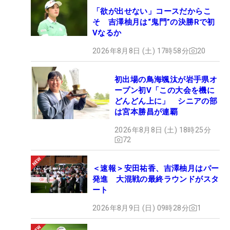
「欲が出せない」コースだからこ
そ 吉澤柚月は“鬼門”の決勝Rで初
Vなるか
2026年8月8日 (土) 17時58分
20
初出場の鳥海颯汰が岩手県オ
ープン初V「この大会を機に
どんどん上に」 シニアの部
は宮本勝昌が連覇
2026年8月8日 (土) 18時25分
72
＜速報＞安田祐香、吉澤柚月はパー
発進 大混戦の最終ラウンドがスタ
ート
2026年8月9日 (日) 09時28分
1