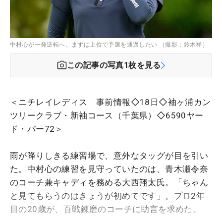
中村心が一発逆転へ。まずは上位で予選を通過したい （撮影：鈴木祥）
この記事の写真
1
枚を見る
＜ニチレイレディス 事前情報◇18日◇袖ヶ浦カン
ツリークラブ・新袖コース（千葉県）◇6590ヤー
ド・パー72＞
雨が降りしきる練習場で、意外なタッグが目を引い
た。中村心の練習を見守っていたのは、青木瀬令奈
のコーチ兼キャディを務める大西翔太氏。「ちゃん
と見てもらうのはきょうが初めてです」。プロ2年
目の20歳が、百戦錬磨のコーチに助言を求めた。