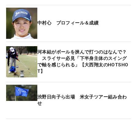
間をかけてアドバイスを受けることができた。「“不
安を抱えたままスイングしている”と感じたみたいで
す。イメージをしっかり持って、その意思をボール
中村心 プロフィール＆成績
に伝えないといけない。そうしないと、ボールに合
ったスイングはできないと言われました」。技術面
ではなく、まずは迷いなく振り切ること。その重要
河本結がボールを挟んで打つのはなんで？
性を改めて認識した。
スライサー必見「下半身主体のスイング
で軸を感じられる」【大西翔太のHOTSHO
T】
QTランキング82位で迎えた今季は、主催者推薦も
受けながらここまで6試合に出場。「KKT杯バンテリ
ンレディス」で12位に入ったものの、思ったように
ポイントを積み重ねることができず、リランキング
渋野日向子ら出場 米女子ツアー組み合わ
せ
は暫定51位につけている。
「じっくりとは見られていないけれど、大体の位置
は把握している」という自身の立ち位置。中盤戦の