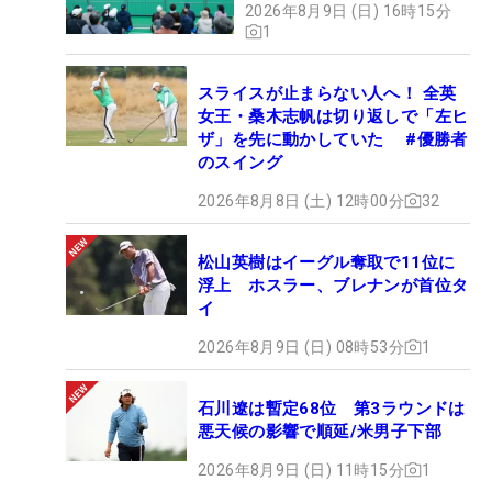
2026年8月9日 (日) 16時15分
1
スライスが止まらない人へ！ 全英
女王・桑木志帆は切り返しで「左ヒ
ザ」を先に動かしていた #優勝者
のスイング
2026年8月8日 (土) 12時00分
32
松山英樹はイーグル奪取で11位に
浮上 ホスラー、ブレナンが首位タ
イ
2026年8月9日 (日) 08時53分
1
石川遼は暫定68位 第3ラウンドは
悪天候の影響で順延/米男子下部
2026年8月9日 (日) 11時15分
1