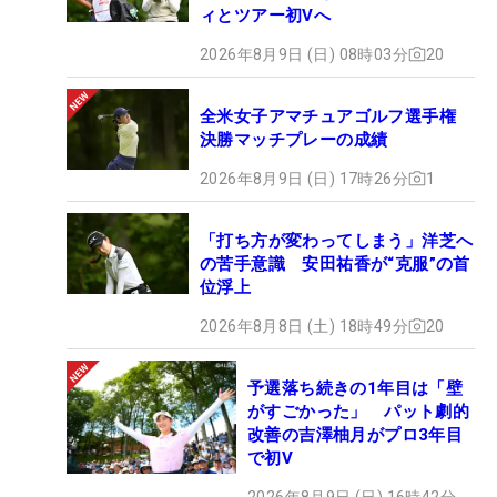
ィとツアー初Vへ
2026年8月9日 (日) 08時03分
20
全米女子アマチュアゴルフ選手権
決勝マッチプレーの成績
2026年8月9日 (日) 17時26分
1
「打ち方が変わってしまう」洋芝へ
の苦手意識 安田祐香が“克服”の首
位浮上
2026年8月8日 (土) 18時49分
20
予選落ち続きの1年目は「壁
がすごかった」 パット劇的
改善の吉澤柚月がプロ3年目
で初V
2026年8月9日 (日) 16時42分