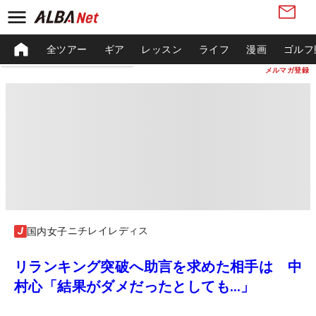
全ツアー
ギア
レッスン
ライフ
漫画
ゴルフ
メルマガ登録
ニチレイレディス
国内女子
リランキング突破へ助言を求めた相手は 中
村心「結果がダメだったとしても…」