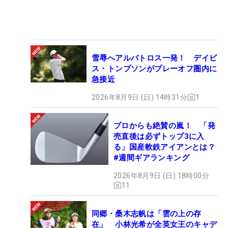
雪辱へアルバトロス一発！ デイビ
ス・トンプソンがプレーオフ圏内に
急接近
2026年8月9日 (日) 14時31分
1
プロからも絶賛の嵐！ 「発
売直後は必ずトップ3に入
る」国産軟鉄アイアンとは？
#週間ギアランキング
2026年8月9日 (日) 18時00分
11
同郷・桑木志帆は「雲の上の存
在」 小林光希が全英女王のキャデ