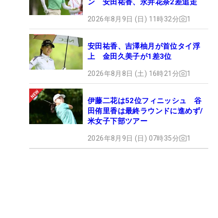
ン 安田祐香、永井花奈2差追走
2026年8月9日 (日) 11時32分
1
安田祐香、吉澤柚月が首位タイ浮
上 金田久美子が1差3位
2026年8月8日 (土) 16時21分
1
伊藤二花は52位フィニッシュ 谷
田侑里香は最終ラウンドに進めず/
米女子下部ツアー
2026年8月9日 (日) 07時35分
1