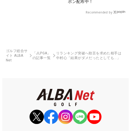
ポン配布中！
Recommended by
ゴルフ総合サ
「JLPGA」
リランキング突破へ助言を求めた相手は
イト ALBA
の記事一覧
中村心「結果がダメだったとしても…」
Net