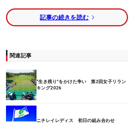
きっかけは1カ月前に行われた「Sky RKBレディス」
記事の続きを読む
の前夜祭。所属するヤマエの会長、大西氏、青木と
話をする機会があり、「ショットで悩んでいるんで
す」と打ち明けた中村に対し、『良かったら翔太さ
んに見てもらったら？』と会長がひと言。縁がつな
がり、この日のレッスンが実現した。
関連記事
昨年の「富士フイルム・スタジオアリス」でプレー
オフ惜敗を喫した姿は記憶に新しい。当時の状態を
“生き残り”をかけた争い 第2回女子リラン
100％とすれば、現在は「20～30％」という自己評
キング2026
価だ。「あの頃はミスをする気がしないくらい自信
を持って振れていた。いまはドローがあまりかから
ず、逆球もたくさん出てしまう」と、ショットに課
題を抱えている。
ニチレイレディス 初日の組み合わせ
今週は大西氏が青木のキャディを務めないため、時