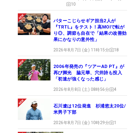
10
パターこじらせギア担当2人が
『TRTL』をテスト！高MOIで転が
り◎、調節も自在で「結果の改善効
果にかなりの意外性」
2026年8月7日 (金) 11時15分
18
2006年発売の『ツアーAD PT』が
再び脚光 脇元華、穴井詩も投入
「初速が強くなった感じ」
2026年8月8日 (土) 08時56分
4
石川遼は12位発進 杉浦悠太20位/
米男子下部
2026年8月7日 (金) 10時29分
1