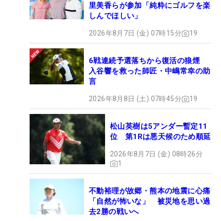
里美香らが参加「純粋にゴルフを楽
しんでほしい」
2026年8月7日 (金) 07時15分
19
6戦連続予選落ちから復活の狼煙
入谷響を救った師匠・中嶋常幸の助
言
2026年8月8日 (土) 07時45分
19
松山英樹は5アンダー暫定11
位 第1Rは悪天候のため順延
2026年8月7日 (金) 08時26分
1
不動裕理が故郷・熊本の地震に心痛
「自然が怖いな」 被災地を思い過
去2勝の戦いへ