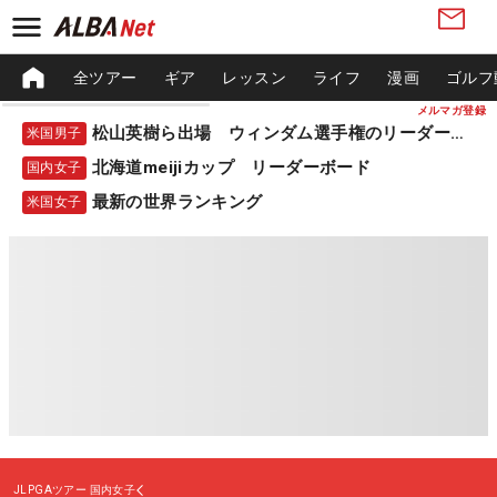
全ツアー
ギア
レッスン
ライフ
漫画
ゴルフ
メルマガ登録
松山英樹ら出場 ウィンダム選手権のリーダーボード
米国男子
北海道meijiカップ リーダーボード
国内女子
最新の世界ランキング
米国女子
JLPGAツアー
国内女子