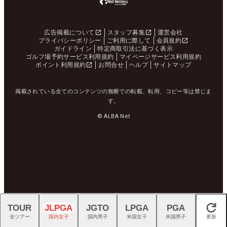
広告掲載について
スタッフ募集
運営会社
プライバシーポリシー
ご利用に際して
会員規約
ガイドライン
特定商取引法に基づく表示
ゴルフ場予約サービス利用規約
マイページサービス利用規約
ポイント利用規約
お問合せ
ヘルプ
サイトマップ
掲載されている全てのコンテンツの無断での転載、転用、コピー等は禁じま
す。
© ALBA Net
TOUR
JLPGA
JGTO
LPGA
PGA
閉じる
全ツアー
国内女子
国内男子
米国女子
米国男子
更新