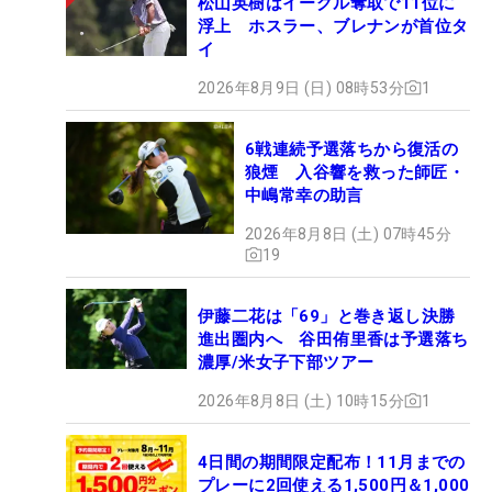
松山英樹はイーグル奪取で11位に
浮上 ホスラー、ブレナンが首位タ
イ
2026年8月9日 (日) 08時53分
1
6戦連続予選落ちから復活の
狼煙 入谷響を救った師匠・
中嶋常幸の助言
2026年8月8日 (土) 07時45分
19
伊藤二花は「69」と巻き返し決勝
進出圏内へ 谷田侑里香は予選落ち
濃厚/米女子下部ツアー
2026年8月8日 (土) 10時15分
1
4日間の期間限定配布！11月までの
プレーに2回使える1,500円＆1,000