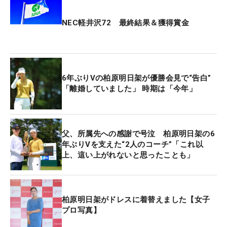
NEC軽井沢72 最終結果＆獲得賞金
6年ぶりVの柏原明日架が優勝会見で“告白”
「離婚していました」 時期は「今年」
父、所属先への感謝で号泣 柏原明日架の6
年ぶりVを支えた“2人のコーチ”「これ以
上、這い上がれないと思ったことも」
柏原明日架がドレスに着替えました【女子
プロ写真】