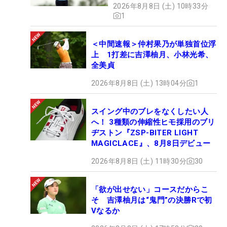
2026年8月8日 (土) 10時33分
1
＜中間速報＞仲村果乃が単独首位浮
上 1打差に吉澤柚月、小林光希、
全美貞
2026年8月8日 (土) 13時04分
1
スイング中のブレをなくしたい人
へ！ 3種類の伸縮性ヒモ採用のブリ
ヂストン『ZSP-BITER LIGHT
MAGICLACE』、8月8日デビュー
2026年8月8日 (土) 11時30分
30
「欲が出せない」コースだからこ
そ 吉澤柚月は“鬼門”の決勝Rで初
Vなるか