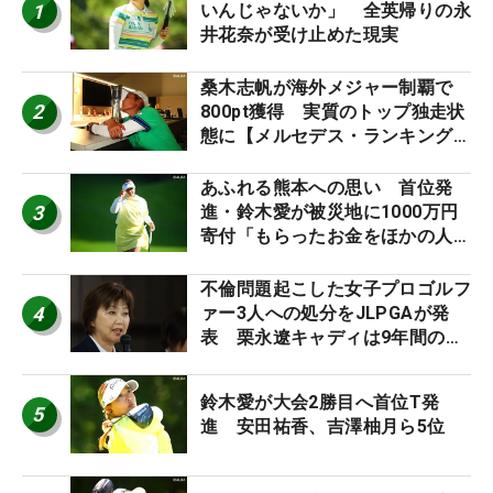
1
いんじゃないか」 全英帰りの永
井花奈が受け止めた現実
桑木志帆が海外メジャー制覇で
2
800pt獲得 実質のトップ独走状
態に【メルセデス・ランキング番
外編】
あふれる熊本への思い 首位発
3
進・鈴木愛が被災地に1000万円
寄付「もらったお金をほかの人
に」
不倫問題起こした女子プロゴルフ
4
ァー3人への処分をJLPGAが発
表 栗永遼キャディは9年間の立
ち入り禁止
鈴木愛が大会2勝目へ首位T発
5
進 安田祐香、吉澤柚月ら5位