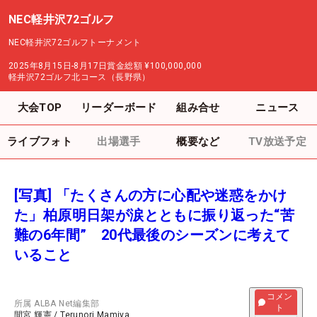
NEC軽井沢72ゴルフ
NEC軽井沢72ゴルフトーナメント
2025年8月15日-8月17日
賞金総額
¥100,000,000
軽井沢72ゴルフ北コース（長野県）
大会TOP
リーダーボード
組み合せ
ニュース
ライブフォト
出場選手
概要など
TV放送予定
[写真] 「たくさんの方に心配や迷惑をかけ
た」柏原明日架が涙とともに振り返った“苦
難の6年間” 20代最後のシーズンに考えて
いること
コメン
所属
ALBA Net編集部
ト
間宮 輝憲
/
Terunori Mamiya