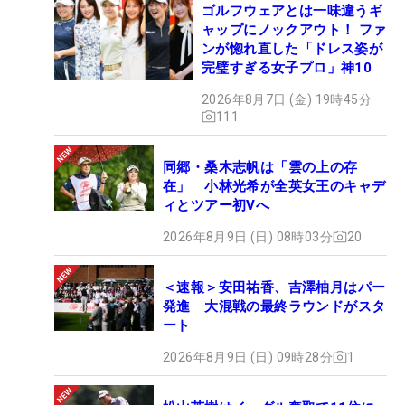
ゴルフウェアとは一味違うギ
ャップにノックアウト！ ファ
ンが惚れ直した「ドレス姿が
完璧すぎる女子プロ」神10
2026年8月7日 (金) 19時45分
111
同郷・桑木志帆は「雲の上の存
在」 小林光希が全英女王のキャデ
ィとツアー初Vへ
2026年8月9日 (日) 08時03分
20
＜速報＞安田祐香、吉澤柚月はパー
発進 大混戦の最終ラウンドがスタ
ート
2026年8月9日 (日) 09時28分
1