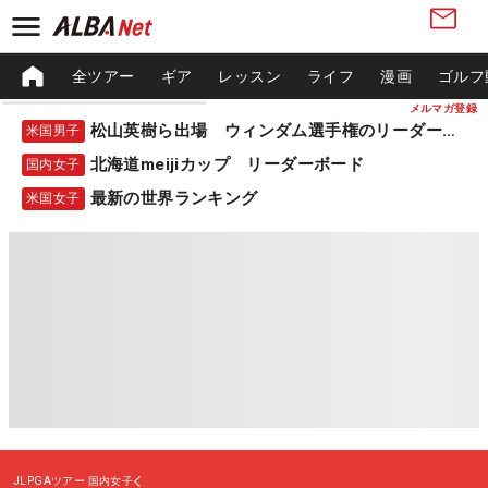
全ツアー
ギア
レッスン
ライフ
漫画
ゴルフ
メルマガ登録
松山英樹ら出場 ウィンダム選手権のリーダーボード
米国男子
北海道meijiカップ リーダーボード
国内女子
最新の世界ランキング
米国女子
JLPGAツアー
国内女子