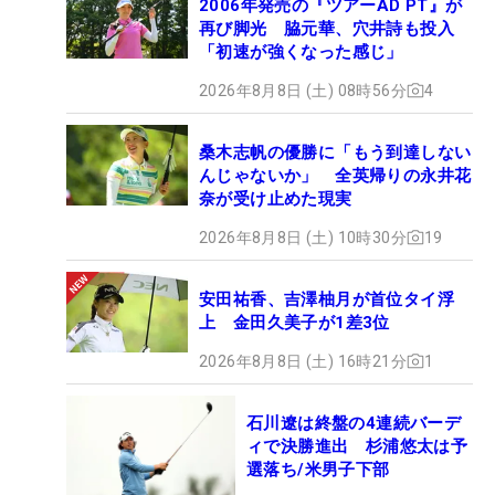
2006年発売の『ツアーAD PT』が
再び脚光 脇元華、穴井詩も投入
「初速が強くなった感じ」
2026年8月8日 (土) 08時56分
4
桑木志帆の優勝に「もう到達しない
んじゃないか」 全英帰りの永井花
奈が受け止めた現実
2026年8月8日 (土) 10時30分
19
安田祐香、吉澤柚月が首位タイ浮
上 金田久美子が1差3位
2026年8月8日 (土) 16時21分
1
石川遼は終盤の4連続バーデ
ィで決勝進出 杉浦悠太は予
選落ち/米男子下部