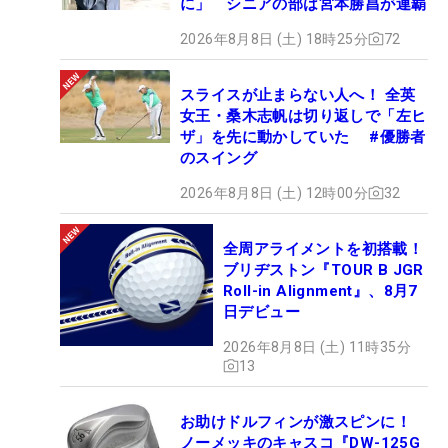
に」 シニアの部は宮本勝昌が連覇
2026年8月8日 (土) 18時25分
72
スライスが止まらない人へ！ 全英
女王・桑木志帆は切り返しで「左ヒ
ザ」を先に動かしていた #優勝者
のスイング
2026年8月8日 (土) 12時00分
32
全周アライメントを初搭載！
ブリヂストン『TOUR B JGR
Roll-in Alignment』、8月7
日デビュー
2026年8月8日 (土) 11時35分
13
お助けドルフィンが激スピンに！
ノーメッキのキャスコ『DW-125G