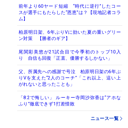
前年より60ヤード短縮 “時代に逆行”したコー
スが選手にもたらした“恩恵”は？【現地記者コラ
ム】
柏原明日架、6年ぶりVに効いた夏の重いグリー
ン対策 【勝者のギア】
尾関彩美悠が21試合目で今季初のトップ10入
り 自信も回復「正直、優勝するしかない」
父、所属先への感謝で号泣 柏原明日架の6年ぶ
りVを支えた“2人のコーチ”「これ以上、這い上
がれないと思ったことも」
「8:2で悔しい」 ルーキー寺岡沙弥香は“アホな
ふり”徹底できず1打差惜敗
ニュース一覧