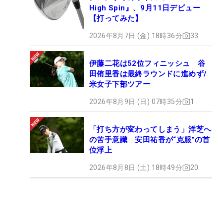
High Spin』、9月11日デビュー
【打ってみた】
2026年8月7日 (金) 18時36分
33
伊藤二花は52位フィニッシュ 谷
田侑里香は最終ラウンドに進めず/
米女子下部ツアー
2026年8月9日 (日) 07時35分
1
「打ち方が変わってしまう」洋芝へ
の苦手意識 安田祐香が“克服”の首
位浮上
2026年8月8日 (土) 18時49分
20