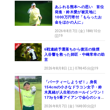
あふれる熊本への思い 首位
発進・鈴木愛が被災地に
1000万円寄付「もらったお
金をほかの人に」
2026年8月7日 (金) 18時10分
19
6戦連続予選落ちから復活の狼煙
入谷響を救った師匠・中嶋常幸の助
言
2026年8月8日 (土) 07時45分
19
「パーティーしようぜ！」身長
154cmの小さなドラコン女子・鈴
木真緒が人生初のホールインワン！
173yを5番アイアンで会心のショッ
ト
2026年8月7日 (金) 16時00分
1