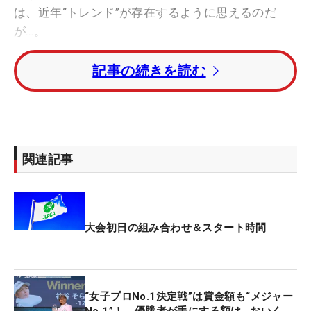
は、近年“トレンド”が存在するように思えるのだ
が…。
記事の続きを読む
それが優勝者に関して。今週の選手権は一昨年の大
会が川崎春花、そして昨年が神谷そらと、2年続け
て前年のプロテストに合格したルーキーが制してい
る。川崎はこの大会でツアー初勝利を挙げ、その時
の19歳133日は『大会最年少優勝記録』でもある。
関連記事
選手権はプロのみが出場する大会とあって、川崎、
神谷ともに初出場での戴冠だった。過去56回の開催
のうち、初出場で優勝を達成したのは樋口久子
大会初日の組み合わせ＆スタート時間
（1968年）、黄玥珡（84年）、鈴木愛（2014
年）、畑岡奈紗（19年）、川崎、神谷のわずか6人
しかいない。樋口が勝ったのは、この大会自体が女
“女子プロNo.1決定戦”は賞金額も“メジャー
子ツアー発足後の初戦だったこともあり、実質的な
No.1”！ 優勝者が手にする額は…おいく