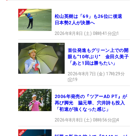
子オープンはここ8年で実に7勝が黄金世代のもと
に。そのうち唯一別の世代が勝った18年（優勝は
松山英樹は「69」も26位に後退
ユ・ソヨン）も、畑岡が2位とこの世代が強さを発
日本勢2人が決勝へ
揮しているのも事実だ。選手権のルーキー旋風も、
さらに大きな渦に？ そんな視点で今年の女子プロゴ
2026年8月8日 (土) 08時41分
1
ルファーNo.1決定戦を見るのもおもしろいかもしれ
ない。
首位発進もグリーン上での開
眼も“10年ぶり” 金田久美子
「あと1回は勝ちたい」
2026年8月7日 (金) 17時29分
19
2006年発売の『ツアーAD PT』が
再び脚光 脇元華、穴井詩も投入
「初速が強くなった感じ」
2026年8月8日 (土) 08時56分
4