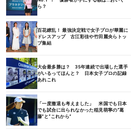
達成者は5人しかいないといえる。そんな“レアケー
ら？
ス”が、ここ2年連続で起こっているわけだ。
そこで今年もルーキーたちの活躍に期待したいとこ
百花繚乱！ 最強決定戦で女子プロが華麗に
ろ。今回は石田可南子、稲垣那奈子、小西瑞穂、菅
ドレスアップ 古江彩佳や竹田麗央らトッ
プ集結
楓華、高木優奈、高野愛姫、ベイブ・リュウ（台
湾）、政田夢乃、與語優奈の新人9人がエントリー
している。
大会最多勝は？ 35年連続で出場した選手
がいるってほんと？ 日本女子プロの記録
まだこの選手たちの同期、すなわち96期生はレギュ
あれこれ
ラーツアー、下部ステップ・アップ・ツアー通じて
優勝者は出ていない。「NEC軽井沢72ゴルフ」2
位、「ニトリレディス」4位と後半戦好調の政田
「一度撤退も考えました」 米国でも日本
や、先週の「ゴルフ5レディス」を8位で終えた菅な
でも試合に出られなかった稲見萌寧の“葛
藤”と“これから”
ど、いい状態でこの舞台を迎える選手たちがいきな
りビッグタイトルを…、という筋書きがあっても不
思議ではない。