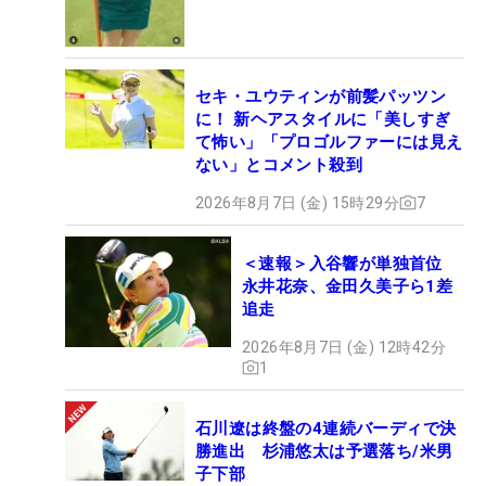
セキ・ユウティンが前髪パッツン
に！ 新ヘアスタイルに「美しすぎ
て怖い」「プロゴルファーには見え
ない」とコメント殺到
2026年8月7日 (金) 15時29分
7
＜速報＞入谷響が単独首位
永井花奈、金田久美子ら1差
追走
2026年8月7日 (金) 12時42分
1
石川遼は終盤の4連続バーディで決
勝進出 杉浦悠太は予選落ち/米男
子下部