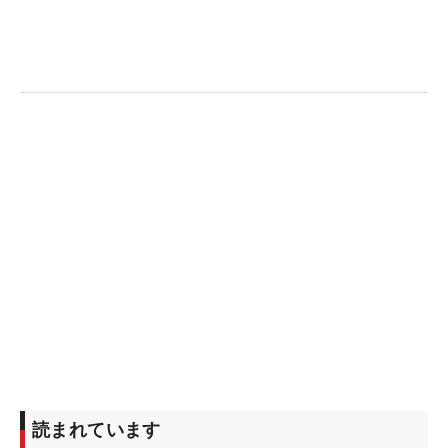
また、今年5月の「ワールドレディスチャンピオン
シップ サロンパスカップ」で衝撃のアマチュア優勝
を成し遂げた韓国のイ・ヒョソンも、ここがプロ転
向後では初の国内ツアーとなる。ひと足早く97期生
になった15歳の、“デビュー戦”でのメジャー連勝も
考えられる。
プロ・アマ問わず女子ゴルファーNo.1を決める「日
本女子オープン」は、2016年に当時アマチュアだっ
た畑岡奈紗が制して以降、同じ1998年度生まれの黄
金世代の活躍が目立つ。19年までに畑岡が3勝を挙
げると、そこからも原英莉花（20、23年）、勝みな
み（21、22年）とそれぞれ2勝ずつを挙げている。
“たまたま”と言ってしまえばそれまでだが、日本女
読まれています