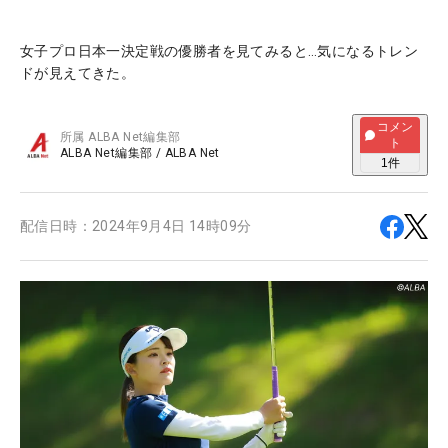
女子プロ日本一決定戦の優勝者を見てみると…気になるトレン
ドが見えてきた。
コメン
所属
ALBA Net編集部
ト
ALBA Net編集部
/
ALBA Net
1
件
配信日時：
2024年9月4日 14時09分