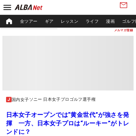
全ツアー
ギア
レッスン
ライフ
漫画
ゴルフ
メルマガ登録
ソニー 日本女子プロゴルフ選手権
国内女子
日本女子オープンでは“黄金世代”が強さを発
揮 一方、日本女子プロは“ルーキー”がトレ
ンドに？