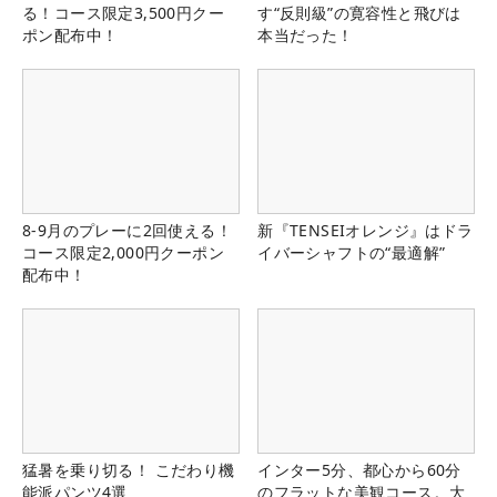
る！コース限定3,500円クー
す“反則級”の寛容性と飛びは
ポン配布中！
本当だった！
8-9月のプレーに2回使える！
新『TENSEIオレンジ』はドラ
コース限定2,000円クーポン
イバーシャフトの“最適解”
配布中！
猛暑を乗り切る！ こだわり機
インター5分、都心から60分
能派パンツ4選
のフラットな美観コース。大