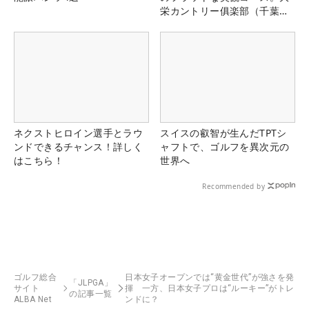
栄カントリー俱楽部（千葉
県）
ネクストヒロイン選手とラウ
スイスの叡智が生んだTPTシ
ンドできるチャンス！詳しく
ャフトで、ゴルフを異次元の
はこちら！
世界へ
Recommended by
ゴルフ総合
日本女子オープンでは“黄金世代”が強さを発
「JLPGA」
サイト
揮 一方、日本女子プロは“ルーキー”がトレ
の記事一覧
ALBA Net
ンドに？