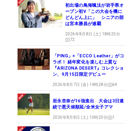
初出場の鳥海颯汰が岩手県オ
ープン初V「この大会を機に
どんどん上に」 シニアの部
は宮本勝昌が連覇
2026年8月8日 (土) 18時25分
72
「PING」×「ECCO Leather」がコ
ラボ！ 経年変化を楽しむ上質な
『ARIZONA DESERT』コレクショ
ン、9月15日限定デビュー
2026年8月7日 (金) 14時28分
64
岩永杏奈が16強進出 大会は3日連
続で悪天候順延/全米女子アマ
2026年8月8日 (土) 10時20分
1