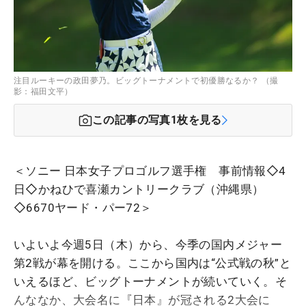
注目ルーキーの政田夢乃。ビッグトーナメントで初優勝なるか？ （撮
影：福田文平）
この記事の写真
1
枚を見る
＜ソニー 日本女子プロゴルフ選手権 事前情報◇4
日◇かねひで喜瀬カントリークラブ（沖縄県）
◇6670ヤード・パー72＞
いよいよ今週5日（木）から、今季の国内メジャー
第2戦が幕を開ける。ここから国内は“公式戦の秋”と
いえるほど、ビッグトーナメントが続いていく。そ
んななか、大会名に『日本』が冠される2大会に