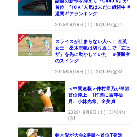
話題の新作を抑えて『G440 K』が
首位 “10Ｋ”人気は未だに継続中 #
週間ギアランキング
2026年8月8日 (土) 18時00分
11
スライスが止まらない人へ！ 全英
女王・桑木志帆は切り返しで「左ヒ
ザ」を先に動かしていた #優勝者
のスイング
2026年8月8日 (土) 12時00分
32
＜中間速報＞仲村果乃が単独
首位浮上 1打差に吉澤柚
月、小林光希、全美貞
2026年8月8日 (土) 13時04分
1
鈴木愛が大会2勝目へ首位T発進