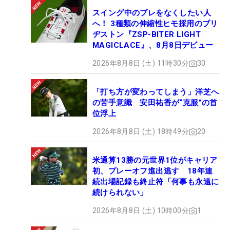
スイング中のブレをなくしたい人
へ！ 3種類の伸縮性ヒモ採用のブリ
ヂストン『ZSP-BITER LIGHT
MAGICLACE』、8月8日デビュー
2026年8月8日 (土) 11時30分
30
「打ち方が変わってしまう」洋芝へ
の苦手意識 安田祐香が“克服”の首
位浮上
2026年8月8日 (土) 18時49分
20
米通算13勝の元世界1位がキャリア
初、プレーオフ進出逃す 18年連
続出場記録も終止符「何事も永遠に
続けられない」
2026年8月8日 (土) 10時00分
1