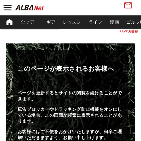
全ツアー
ギア
レッスン
ライフ
漫画
ゴルフ
メルマガ登録
このページが表示されるお客様へ
ページを更新するとサイトの閲覧を続けることがで
きます。
広告ブロッカーやトラッキング防止機能をオンにし
ている場合、この画面が頻繁に表示されることがあ
ります。
お客様にはご不便をおかけいたしますが、何卒ご理
解いただきますよう、お願い申し上げます。