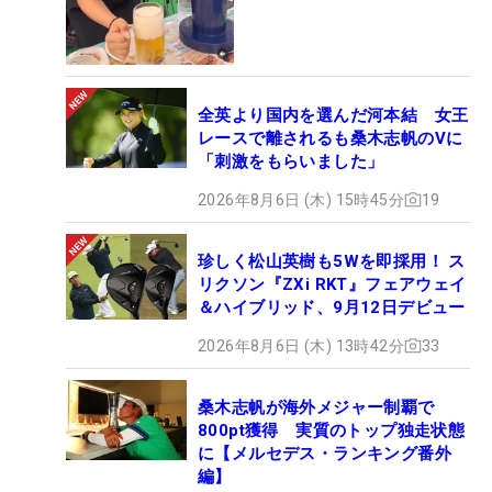
全英より国内を選んだ河本結 女王
レースで離されるも桑木志帆のVに
「刺激をもらいました」
2026年8月6日 (木) 15時45分
19
珍しく松山英樹も5Wを即採用！ ス
リクソン『ZXi RKT』フェアウェイ
＆ハイブリッド、9月12日デビュー
2026年8月6日 (木) 13時42分
33
桑木志帆が海外メジャー制覇で
800pt獲得 実質のトップ独走状態
に【メルセデス・ランキング番外
編】