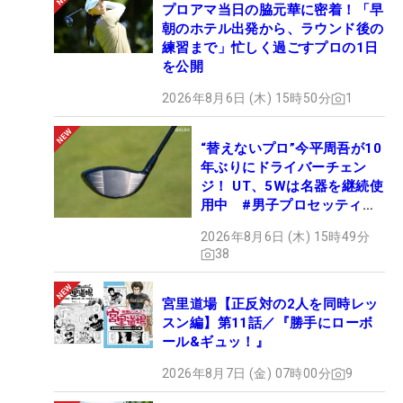
プロアマ当日の脇元華に密着！「早
朝のホテル出発から、ラウンド後の
練習まで」忙しく過ごすプロの1日
を公開
2026年8月6日 (木) 15時50分
1
“替えないプロ”今平周吾が10
年ぶりにドライバーチェン
ジ！ UT、5Wは名器を継続使
用中 #男子プロセッティン
グ
2026年8月6日 (木) 15時49分
38
宮里道場【正反対の2人を同時レッ
スン編】第11話／『勝手にローボ
ール&ギュッ！』
2026年8月7日 (金) 07時00分
9