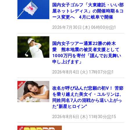
国内女子ゴルフ「大東建託・いい部
屋ネットレディス」の開催時期＆コ
ース変更へ 4月に岐阜で開催
2026年7月30日 (木) 06時00分
1
国内女子ツアー通算22勝の鈴木
愛 熊本地震の被災者支援として
1000万円を寄付「謹んでお見舞い
申し上げます」
2026年8月4日 (火) 17時07分
1
改名が呼び込んだ悲願の初V！ 苦節
を乗り越えた美女イ・ユルリンは、
同姓同名7人の混戦から這い上がっ
た“新星ヒロイン”
2026年8月6日 (木) 11時30分
15