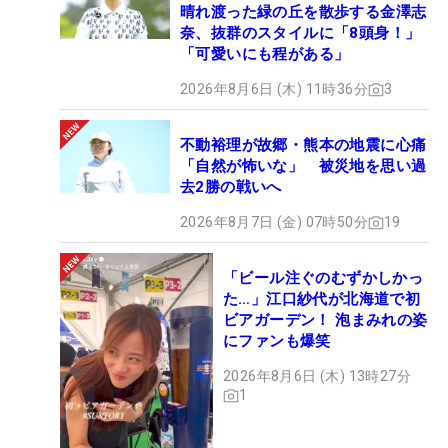
晴れ渡った緑の丘を散歩する金澤志
奈、抜群のスタイルに「8頭身！」
「可愛いにも程がある」
2026年8月6日 (木) 11時36分
3
不動裕理が故郷・熊本の地震に心痛
「自然が怖いな」 被災地を思い過
去2勝の戦いへ
2026年8月7日 (金) 07時50分
19
「ビール注ぐのむずかしかっ
た…」江口紗代が北海道で初
ビアガーデン！ 泡まみれの姿
にファンも爆笑
2026年8月6日 (木) 13時27分
1