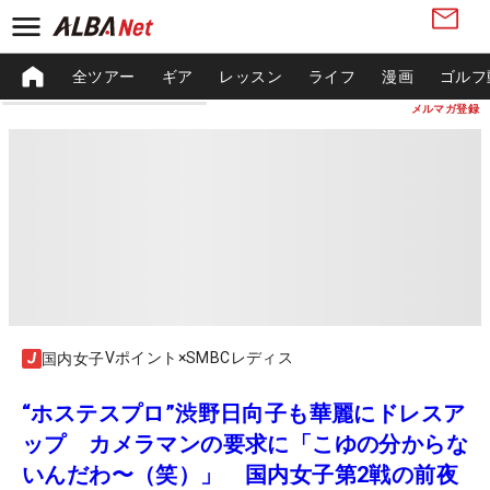
全ツアー
ギア
レッスン
ライフ
漫画
ゴルフ
メルマガ登録
Vポイント×SMBCレディス
国内女子
“ホステスプロ”渋野日向子も華麗にドレスア
ップ カメラマンの要求に「こゆの分からな
いんだわ〜（笑）」 国内女子第2戦の前夜