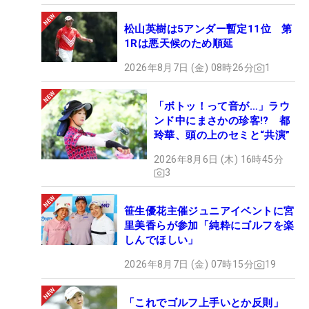
松山英樹は5アンダー暫定11位 第
1Rは悪天候のため順延
2026年8月7日 (金) 08時26分
1
「ボトッ！って音が…」ラウ
ンド中にまさかの珍客!? 都
玲華、頭の上のセミと“共演”
2026年8月6日 (木) 16時45分
3
笹生優花主催ジュニアイベントに宮
里美香らが参加「純粋にゴルフを楽
しんでほしい」
2026年8月7日 (金) 07時15分
19
「これでゴルフ上手いとか反則」