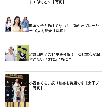
ト！似てる？【写真】
美脚を披露した。
特別協賛をつとめる三井住友銀行とスポンサー契約
を交わしている姉・優利、妹・鈴の吉田姉妹もそろ
韓国女子も負けてない！ 強かわプレーヤ
って会場に到着。鈴にとってはホステス大会で、初
ー10人を紹介【写真】
のプロアマ出場となる。初々しい姿を開幕前から見
せた。
渋野日向子の14本を分析！ なぜ重心が深
このほか、こちらも米国ツアーからスポット参戦す
すぎない『GT2』1Wに？
る勝みなみ、西村優菜も出席。ディフェンディング
チャンピオンの鈴木愛らも、豪華絢爛な装いで会場
を盛り上げた。
小祝さくら、振り袖姿も美麗です【女子プ
ロ写真】
今年から名称が変わり、会場も千葉県に移るなど心
機一転の大会には、108人が出場を予定。賞金総額1
億円（優勝賞金1800万円）がかけられている。