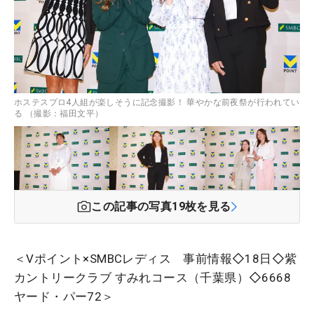
ホステスプロ4人組が楽しそうに記念撮影！ 華やかな前夜祭が行われてい
る （撮影：福田文平）
この記事の写真
19
枚を見る
＜
Vポイント×SMBCレディス
事前情報◇18日◇
紫
カントリークラブ すみれコース
（千葉県）◇
6668
ヤード・パー72＞