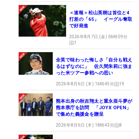
＜速報＞松山英樹は首位と4
打差の「65」 イーグル奪取
で好発進
2026年8月7日 (金) 06時59分
1
全英で味わった悔しさ「自分も戦え
るはずなのに」 佐久間朱莉に強ま
った米ツアー参戦への思い
2026年8月6日 (木) 16時45分
19
熊本出身の秋吉翔太と重永亜斗夢が
熊本県庁を訪問 「JOYX OPEN」
で集めた義援金を贈呈
2026年8月6日 (木) 18時43分
8