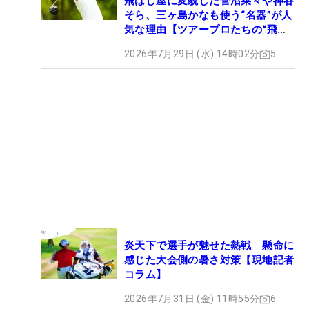
飛ばし屋に変貌した菅沼菜々や神谷
そら、三ヶ島かなも使う“名器”が人
気な理由【ツアープロたちの“飛ば
しギア”】
2026年7月29日 (水) 14時02分
5
炎天下で選手が魅せた熱戦 懸命に
感じた大会側の暑さ対策【現地記者
コラム】
2026年7月31日 (金) 11時55分
6