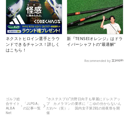
ネクストヒロイン選手とラウ
新『TENSEIオレンジ』はドラ
ンドできるチャンス！詳しく
イバーシャフトの“最適解”
はこちら！
Recommended by
ゴルフ総
“ホステスプロ”渋野日向子も華麗にドレスアッ
合サイト
「JLPGA」
プ カメラマンの要求に「こゆの分からないん
ALBA
の記事一覧
だわ〜（笑）」 国内女子第2戦の前夜祭を開
Net
催