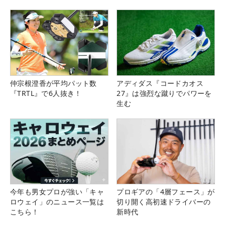
仲宗根澄香が平均パット数
アディダス『コードカオス
『TRTL』で6人抜き！
27』は強烈な蹴りでパワーを
生む
今年も男女プロが強い「キャ
プロギアの「4層フェース」が
ロウェイ」のニュース一覧は
切り開く高初速ドライバーの
こちら！
新時代