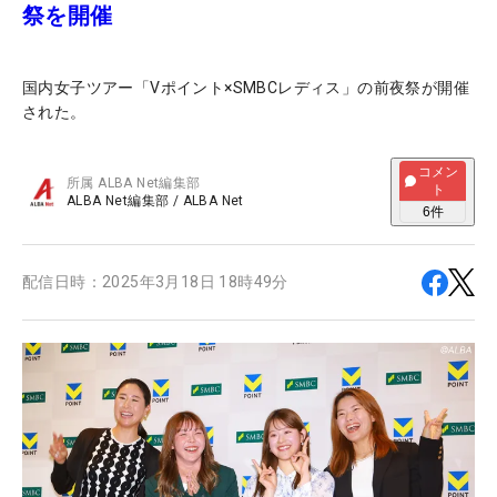
祭を開催
国内女子ツアー「Vポイント×SMBCレディス」の前夜祭が開催
された。
コメン
所属
ALBA Net編集部
ト
ALBA Net編集部
/
ALBA Net
6
件
配信日時：
2025年3月18日 18時49分