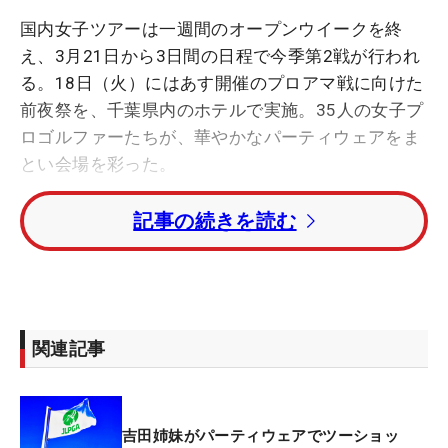
国内女子ツアーは一週間のオープンウイークを終
え、3月21日から3日間の日程で今季第2戦が行われ
る。18日（火）にはあす開催のプロアマ戦に向けた
前夜祭を、千葉県内のホテルで実施。35人の女子プ
ロゴルファーたちが、華やかなパーティウェアをま
とい会場を彩った。
記事の続きを読む
大会の冠スポンサーを務める「Vポイント」とスポ
ンサー契約を結び、ここが今季の国内初戦となる渋
野日向子はシックなセットアップで登場。明るい様
子で「髪型とか大丈夫？」とマネージャーに確認し
ながら撮影場所に現れると、すぐさまカメラマンた
関連記事
ちにポーズを要求された。すると「こゆの分からな
いんだわ〜（笑）」と照れくさそうな笑顔を浮かべ
ながら、しっかりと記念撮影におさまった。また同
吉田姉妹がパーティウェアでツーショッ
じくウェアにVポイントマークをつける木戸愛も、