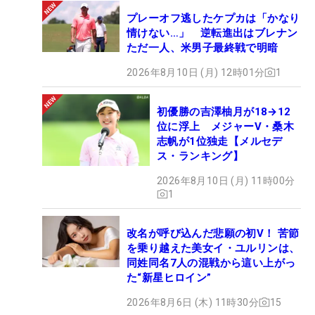
プレーオフ逃したケプカは「かなり
情けない…」 逆転進出はブレナン
ただ一人、米男子最終戦で明暗
2026年8月10日 (月) 12時01分
1
初優勝の吉澤柚月が18→12
位に浮上 メジャーV・桑木
志帆が1位独走【メルセデ
ス・ランキング】
2026年8月10日 (月) 11時00分
1
改名が呼び込んだ悲願の初V！ 苦節
を乗り越えた美女イ・ユルリンは、
同姓同名7人の混戦から這い上がっ
た“新星ヒロイン”
2026年8月6日 (木) 11時30分
15