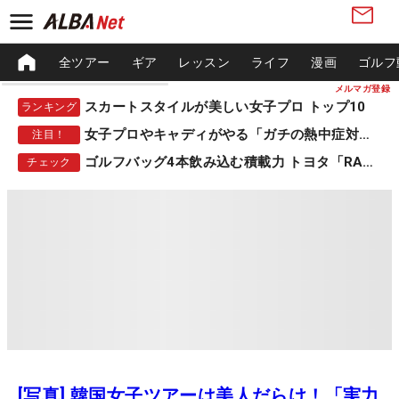
全ツアー
ギア
レッスン
ライフ
漫画
ゴルフ
メルマガ登録
スカートスタイルが美しい女子プロ トップ10
ランキング
女子プロやキャディがやる「ガチの熱中症対策」
注目！
ゴルフバッグ4本飲み込む積載力 トヨタ「RAV4」
チェック
[写真] 韓国女子ツアーは美人だらけ！「実力