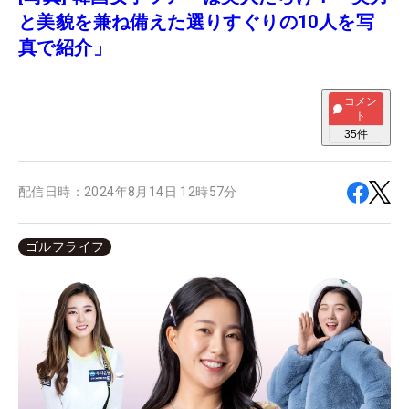
と美貌を兼ね備えた選りすぐりの10人を写
真で紹介」
コメン
ト
35
件
配信日時：
2024年8月14日 12時57分
ゴルフライフ