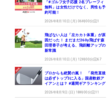
「#ゴルフ女子応援 2名プレーフィ
無料」は女性だけでなく、男性も予
約可能！
2026年8月10日 (月) 06時00分
1
飛ばない人は「左カカト体重」が原
因だった！ まだまだ260y飛ばす森
田理香子が考える、飛距離アップの
新常識
2026年8月10日 (月) 12時00分
67
プロからも絶賛の嵐！ 「発売直後
は必ずトップ3に入る」国産軟鉄ア
イアンとは？ #週間ギアランキング
2026年8月9日 (日) 18時00分
11