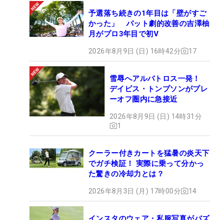
予選落ち続きの1年目は「壁がすご
かった」 パット劇的改善の吉澤柚
月がプロ3年目で初V
2026年8月9日 (日) 16時42分
17
雪辱へアルバトロス一発！
デイビス・トンプソンがプレ
ーオフ圏内に急接近
2026年8月9日 (日) 14時31分
1
クーラー付きカートを猛暑の炎天下
でガチ検証！ 実際に乗って分かっ
た驚きの冷却力とは？
2026年8月3日 (月) 17時00分
14
インスタのウェア・私服写真がバズ