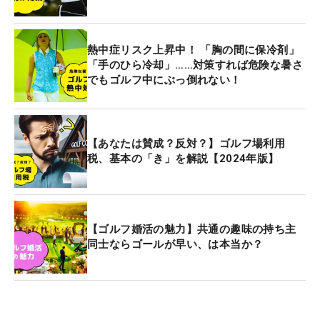
熱中症リスク上昇中！ 「胸の間に保冷剤」
「手のひら冷却」……対策すれば危険な暑さ
でもゴルフ中にぶっ倒れない！
【あなたは賛成？反対？】ゴルフ場利用
税、基本の「き」を解説【2024年版】
【ゴルフ婚活の魅力】共通の趣味の持ち主
同士ならゴールが早い、は本当か？