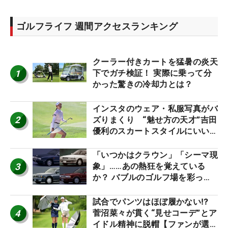
ゴルフライフ 週間アクセスランキング
クーラー付きカートを猛暑の炎天
1
下でガチ検証！ 実際に乗って分
かった驚きの冷却力とは？
インスタのウェア・私服写真がバ
2
ズりまくり “魅せ方の天才”吉田
優利のスカートスタイルにいい
ね！【ファンが選ぶ神10】
「いつかはクラウン」「シーマ現
3
象」……あの熱狂を覚えている
か？ バブルのゴルフ場を彩った
名車たち
試合でパンツはほぼ履かない⁉
4
菅沼菜々が貫く“見せコーデ”とア
イドル精神に脱帽【ファンが選ぶ