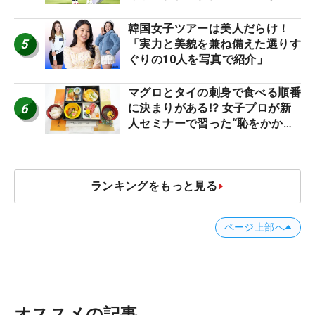
神10】
韓国女子ツアーは美人だらけ！
5
「実力と美貌を兼ね備えた選りす
ぐりの10人を写真で紹介」
マグロとタイの刺身で食べる順番
6
に決まりがある⁉ 女子プロが新
人セミナーで習った“恥をかかな
いマナー”とは？【食事編】
ランキングをもっと見る
ページ上部へ
オススメの記事