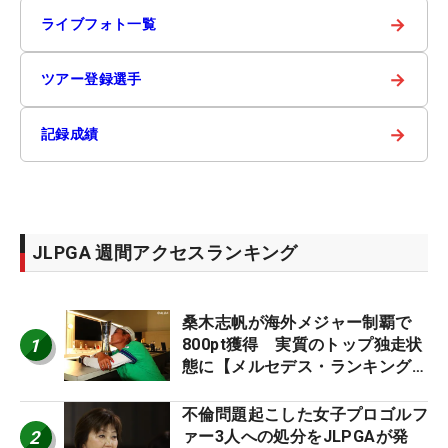
→
ライブフォト一覧
→
ツアー登録選手
→
記録成績
JLPGA 週間アクセスランキング
桑木志帆が海外メジャー制覇で
1
800pt獲得 実質のトップ独走状
態に【メルセデス・ランキング番
外編】
不倫問題起こした女子プロゴルフ
2
ァー3人への処分をJLPGAが発