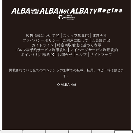
広告掲載について
スタッフ募集
運営会社
プライバシーポリシー
ご利用に際して
会員規約
ガイドライン
特定商取引法に基づく表示
ゴルフ場予約サービス利用規約
マイページサービス利用規約
ポイント利用規約
お問合せ
ヘルプ
サイトマップ
掲載されている全てのコンテンツの無断での転載、転用、コピー等は禁じま
す。
© ALBA Net