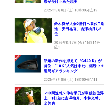
奈が受け止めた現実
2026年8月8日 (土) 10時30分
19
鈴木愛が大会2勝目へ首位T発
進 安田祐香、吉澤柚月ら5
位
2026年8月7日 (金) 16時14分
1
話題の新作を抑えて『G440 K』が
首位 “10Ｋ”人気は未だに継続中 #
週間ギアランキング
2026年8月8日 (土) 18時00分
11
＜中間速報＞仲村果乃が単独首位浮
上 1打差に吉澤柚月、小林光希、
全美貞