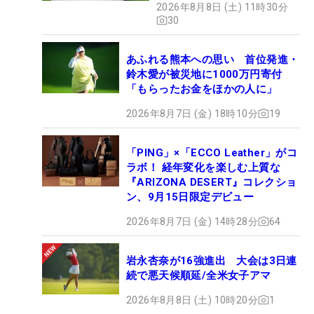
2026年8月8日 (土) 11時30分
ュー
30
あふれる熊本への思い 首位発進・
鈴木愛が被災地に1000万円寄付
「もらったお金をほかの人に」
2026年8月7日 (金) 18時10分
19
「PING」×「ECCO Leather」がコ
ラボ！ 経年変化を楽しむ上質な
『ARIZONA DESERT』コレクショ
ン、9月15日限定デビュー
2026年8月7日 (金) 14時28分
64
岩永杏奈が16強進出 大会は3日連
続で悪天候順延/全米女子アマ
2026年8月8日 (土) 10時20分
1