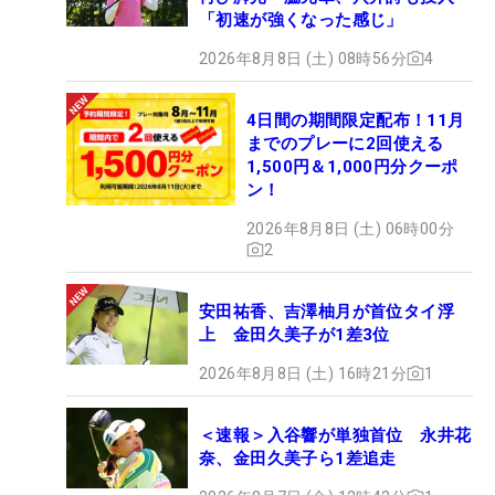
「初速が強くなった感じ」
2026年8月8日 (土) 08時56分
4
4日間の期間限定配布！11月
までのプレーに2回使える
1,500円＆1,000円分クーポ
ン！
2026年8月8日 (土) 06時00分
2
安田祐香、吉澤柚月が首位タイ浮
上 金田久美子が1差3位
2026年8月8日 (土) 16時21分
1
＜速報＞入谷響が単独首位 永井花
奈、金田久美子ら1差追走