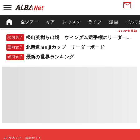
全ツアー
ギア
レッスン
ライフ
漫画
ゴルフ
メルマガ登録
松山英樹ら出場 ウィンダム選手権のリーダーボード
米国男子
北海道meijiカップ リーダーボード
国内女子
最新の世界ランキング
米国女子
JLPGAツアー
国内女子