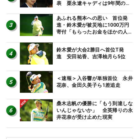
表 栗永遼キャディは9年間の立
ち入り禁止
あふれる熊本への思い 首位発
3
進・鈴木愛が被災地に1000万円
寄付「もらったお金をほかの人
に」
鈴木愛が大会2勝目へ首位T発
4
進 安田祐香、吉澤柚月ら5位
＜速報＞入谷響が単独首位 永井
5
花奈、金田久美子ら1差追走
桑木志帆の優勝に「もう到達しな
6
いんじゃないか」 全英帰りの永
井花奈が受け止めた現実