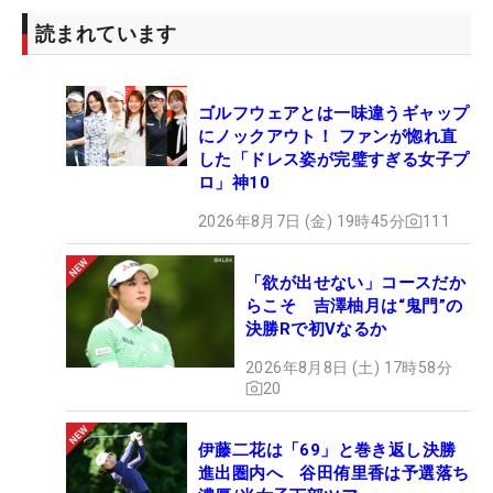
読まれています
ゴルフウェアとは一味違うギャップ
にノックアウト！ ファンが惚れ直
した「ドレス姿が完璧すぎる女子プ
ロ」神10
2026年8月7日 (金) 19時45分
111
「欲が出せない」コースだか
らこそ 吉澤柚月は“鬼門”の
決勝Rで初Vなるか
2026年8月8日 (土) 17時58分
20
伊藤二花は「69」と巻き返し決勝
進出圏内へ 谷田侑里香は予選落ち