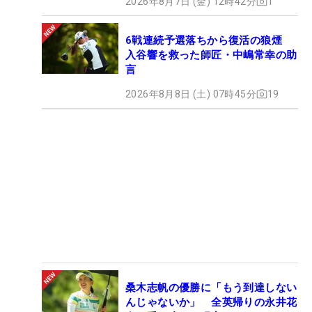
2026年8月7日 (金) 12時42分
1
6戦連続予選落ちから復活の狼煙
入谷響を救った師匠・中嶋常幸の助
言
2026年8月8日 (土) 07時45分
19
桑木志帆の優勝に「もう到達しない
んじゃないか」 全英帰りの永井花