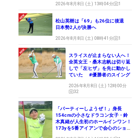
2026年8月8日 (土) 13時04分
1
松山英樹は「69」も26位に後退
日本勢2人が決勝へ
2026年8月8日 (土) 08時41分
1
スライスが止まらない人へ！
全英女王・桑木志帆は切り返
しで「左ヒザ」を先に動かし
ていた #優勝者のスイング
2026年8月8日 (土) 12時00分
32
「パーティーしようぜ！」身長
154cmの小さなドラコン女子・鈴
木真緒が人生初のホールインワン！
173yを5番アイアンで会心のショッ
ト