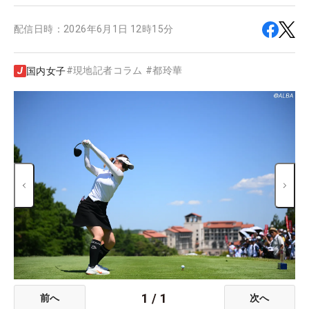
配信日時：
2026年6月1日 12時15分
#
現地記者コラム
#
都玲華
国内女子
1
/
1
前へ
次へ