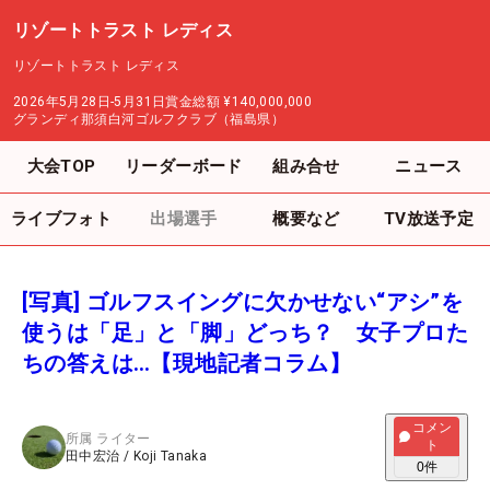
リゾートトラスト レディス
リゾートトラスト レディス
2026年5月28日-5月31日
賞金総額
¥140,000,000
グランディ那須白河ゴルフクラブ（福島県）
大会TOP
リーダーボード
組み合せ
ニュース
ライブフォト
出場選手
概要など
TV放送予定
[写真] ゴルフスイングに欠かせない“アシ”を
使うは「足」と「脚」どっち？ 女子プロた
ちの答えは…【現地記者コラム】
コメン
所属
ライター
ト
田中宏治
/
Koji Tanaka
0
件