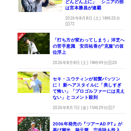
どんどん上に」 シニアの部
は宮本勝昌が連覇
2026年8月8日 (土) 18時25分
72
「打ち方が変わってしまう」洋芝へ
の苦手意識 安田祐香が“克服”の首
位浮上
2026年8月8日 (土) 18時49分
20
セキ・ユウティンが前髪パッツン
に！ 新ヘアスタイルに「美しすぎ
て怖い」「プロゴルファーには見え
ない」とコメント殺到
2026年8月7日 (金) 15時29分
7
2006年発売の『ツアーAD PT』が
再び脚光 脇元華、穴井詩も投入