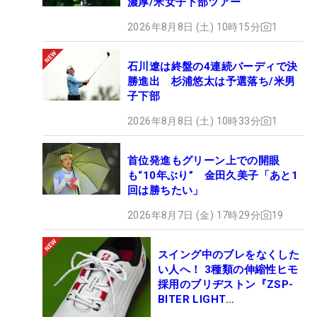
濃厚/米女子下部ツアー
2026年8月8日 (土) 10時15分
1
石川遼は終盤の4連続バーディで決
勝進出 杉浦悠太は予選落ち/米男
子下部
2026年8月8日 (土) 10時33分
1
首位発進もグリーン上での開眼
も“10年ぶり” 金田久美子「あと1
回は勝ちたい」
2026年8月7日 (金) 17時29分
19
スイング中のブレをなくした
い人へ！ 3種類の伸縮性ヒモ
採用のブリヂストン『ZSP-
BITER LIGHT
MAGICLACE』、8月8日デビ