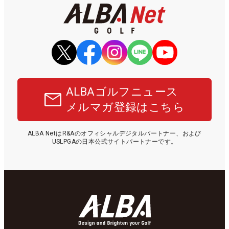
ALBAゴルフニュース
メルマガ登録はこちら
ALBA NetはR&Aのオフィシャルデジタルパートナー、および
USLPGAの日本公式サイトパートナーです。