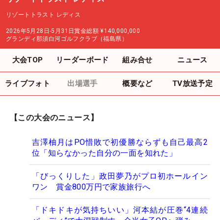
リゾートトラスト レディス
2026年5月28日-5月31日
賞金総額
¥140,000,000
グランディ那須白河ゴルフクラブ（福島県）
大会TOP
リーダーボード
組み合せ
ニュース
ライブフォト
出場選手
概要など
TV放送予定
【この大会のニュース】
吉澤柚月はPO惜敗で初優勝ならずも自己最高2
位「知らなかった自分の一面を知れた」
「びっくりした」政田夢乃がプロ初ホールイン
ワン 賞金800万円で家族旅行へ
「ドキドキが気持ちいい」河本結が圧巻“4連続