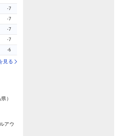
-7
-7
-7
-7
-6
を見る
島県）
ルアウ