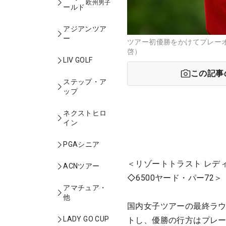
欧州男子
ールド
アジアンツア
ー
ツアー初優勝をかけてプレー
啓）
LIV GOLF
この記事
ステップ・ア
ップ
ネクストヒロ
イン
PGAシニア
＜リゾートトラスト レデ
ACNツアー
◇6500ヤード・パー72＞
アマチュア・
他
国内女子ツアーの最終ラウ
LADY GO CUP
トし、優勝の行方はプレー