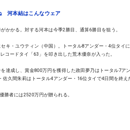
ね 河本結はこんなウェア
勝がかかる。対する河本は今季2勝目、通算6勝目を狙う。
にセキ・ユウティン（中国）。トータル8アンダー・4位タイ
レコードタイ「63」を叩き出した荒木優奈が入った。
ンを達成し、賞金800万円を獲得した政田夢乃はトータル7ア
・佐久間朱莉はトータル4アンダー・16位タイで4日間を終え
。優勝者には2520万円が贈られる。