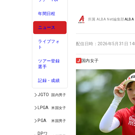
年間日程
所属
ALBA Net編集部
ALBA
ニュース
ライブフォ
配信日時：
2026年5月31日 1
ト
国内女子
ツアー登録
選手
記録・成績
JGTO
国内男子
LPGA
米国女子
PGA
米国男子
DPワ