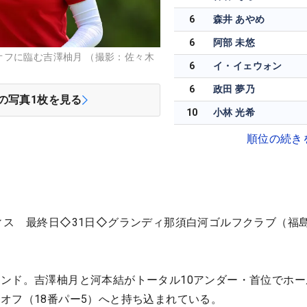
6
森井 あやめ
6
阿部 未悠
オフに臨む吉澤柚月 （撮影：佐々木
6
イ・イェウォン
6
政田 夢乃
の写真
1
枚を見る
10
小林 光希
順位の続き
ィス 最終日◇31日◇グランディ那須白河ゴルフクラブ（福
ンド。吉澤柚月と河本結がトータル10アンダー・首位でホー
オフ（18番パー5）へと持ち込まれている。