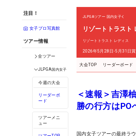
注目！
JLPGAツアー
国内女子
リゾートトラスト 
女子プロ写真館
ツアー情報
リゾートトラスト レディス
2026年5月28日-5月31日
賞
全ツアー
大会TOP
リーダーボード
JLPGA
国内女子
今週の大会
＜速報＞吉澤
リーダーボ
ード
勝の行方はPO
ツアーメニ
ュー
国内女子ツアーの最終ラ
ツアーTOP