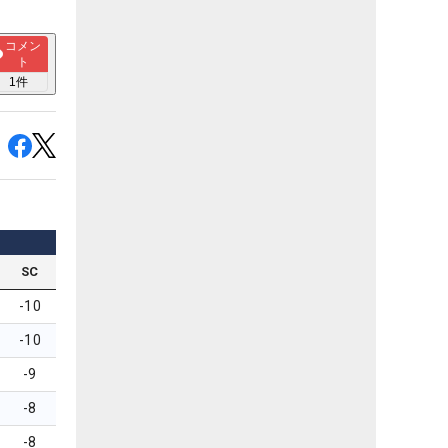
コメン
ト
1
件
SC
-10
-10
-9
-8
-8