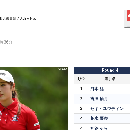
 Net編集部
/
ALBA Net
4時36分
Round
4
順位
選手名
1
河本 結
2
吉澤 柚月
3
セキ・ユウティン
4
荒木 優奈
4
神谷 そら