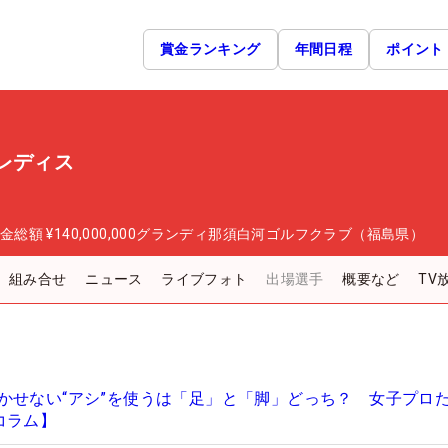
賞金ランキング
年間日程
ポイント
レディス
金総額
¥140,000,000
グランディ那須白河ゴルフクラブ（福島県）
組み合せ
ニュース
ライブフォト
出場選手
概要など
TV
かせない“アシ”を使うは「足」と「脚」どっち？ 女子プロ
コラム】