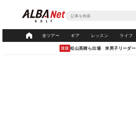
全ツアー
ギア
レッスン
ライフ
松山英樹ら出場 米男子リーダー
注目