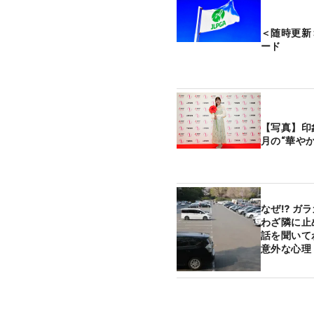
＜随時更新
ード
【写真】印
月の“華や
なぜ⁉ ガ
わざ隣に
話を聞いて
意外な心理