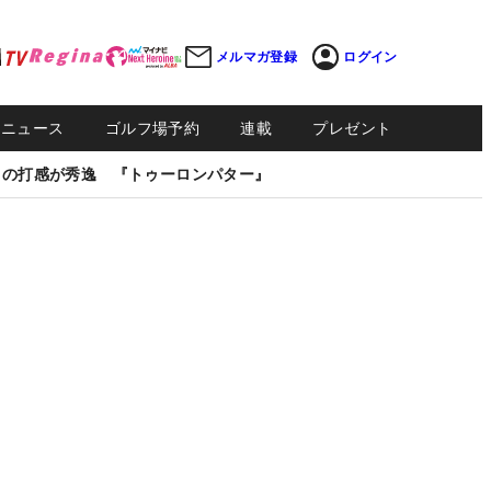
メルマガ登録
ログイン
Sニュース
ゴルフ場予約
連載
プレゼント
しの打感が秀逸 『トゥーロンパター』