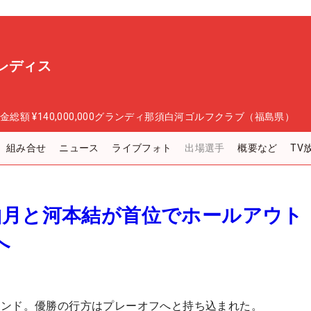
レディス
金総額
¥140,000,000
グランディ那須白河ゴルフクラブ（福島県）
組み合せ
ニュース
ライブフォト
出場選手
概要など
TV
柚月と河本結が首位でホールアウト
へ
ウンド。優勝の行方はプレーオフへと持ち込まれた。