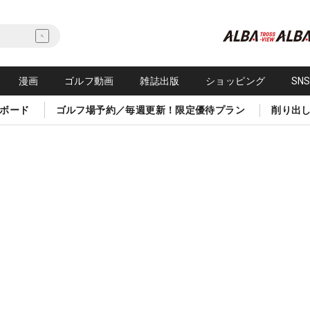
漫画
ゴルフ動画
雑誌出版
ショッピング
SN
ボード
ゴルフ場予約／毎週更新！限定優待プラン
削り出