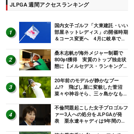
JLPGA 週間アクセスランキング
国内女子ゴルフ「大東建託・いい
1
部屋ネットレディス」の開催時期
＆コース変更へ 4月に岐阜で開
催
桑木志帆が海外メジャー制覇で
2
800pt獲得 実質のトップ独走状
態に【メルセデス・ランキング番
外編】
20年前のモデルが静かなブー
3
ム!? 飛ばし屋に変貌した菅沼
菜々や神谷そら、三ヶ島かなも使
う“名器”が人気な理由【ツアープ
ロたちの“飛ばしギア”】
不倫問題起こした女子プロゴルフ
4
ァー3人への処分をJLPGAが発
表 栗永遼キャディは9年間の立
ち入り禁止