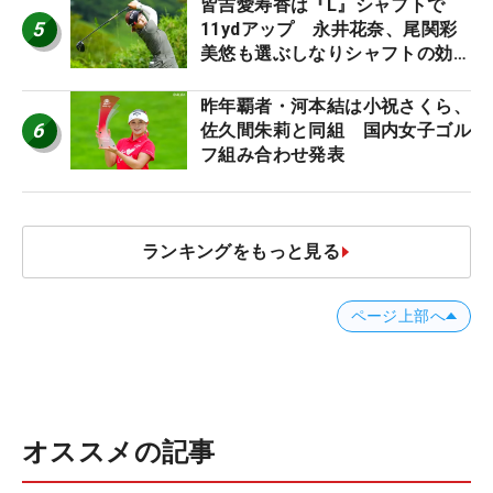
皆吉愛寿香は『L』シャフトで
5
11ydアップ 永井花奈、尾関彩
美悠も選ぶしなりシャフトの効果
【ツアープロたちの“飛ばしギ
ア”】
昨年覇者・河本結は小祝さくら、
6
佐久間朱莉と同組 国内女子ゴル
フ組み合わせ発表
ランキングをもっと見る
ページ上部へ
オススメの記事