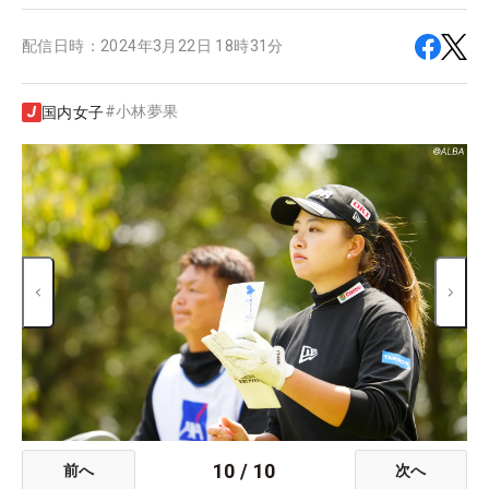
配信日時：
2024年3月22日 18時31分
#
小林夢果
国内女子
10
/
10
前へ
次へ