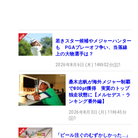
若きスター候補やメジャーハンター
も PGAプレーオフ争い、当落線
上の大物選手は？
2026年8月6日 (木) 14時02分
1
桑木志帆が海外メジャー制覇
で800pt獲得 実質のトップ
独走状態に【メルセデス・ラ
ンキング番外編】
2026年8月3日 (月) 11時45分
1
「ビール注ぐのむずかしかった…」