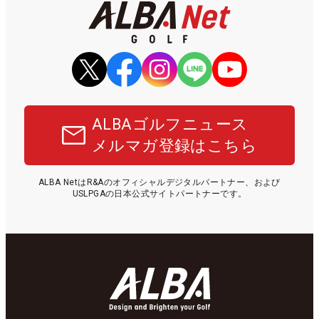
ALBAゴルフニュース
メルマガ登録はこちら
ALBA NetはR&Aのオフィシャルデジタルパートナー、および
USLPGAの日本公式サイトパートナーです。