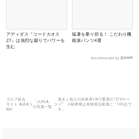
アディダス『コードカオス
猛暑を乗り切る！ こだわり機
27』は強烈な蹴りでパワーを
能派パンツ4選
生む
Recommended by
ゴルフ総合
急きょ投入の未発表1Wで驚異の“270ヤー
「JLPGA」
サイト ALBA
ド” 小林夢果は単独首位発進に「100点で
の写真一覧
Net
す」