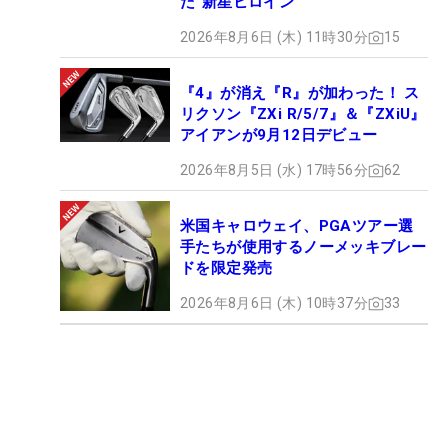
た“新星ヒロイン”
2026年8月6日 (木) 11時30分
15
『4』が消え『R』が加わった！ ス
リクソン『ZXi R/5/7』＆『ZXiU』
アイアンが9月12日デビュー
2026年8月5日 (水) 17時56分
62
米国キャロウェイ、PGAツアー選
手たちが使用するノーメッキブレー
ドを限定発売
2026年8月6日 (木) 10時37分
33