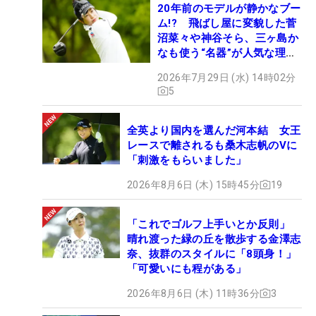
20年前のモデルが静かなブー
ム!? 飛ばし屋に変貌した菅
沼菜々や神谷そら、三ヶ島か
なも使う“名器”が人気な理由
【ツアープロたちの“飛ばし
2026年7月29日 (水) 14時02分
ギア”】
5
全英より国内を選んだ河本結 女王
レースで離されるも桑木志帆のVに
「刺激をもらいました」
2026年8月6日 (木) 15時45分
19
「これでゴルフ上手いとか反則」
晴れ渡った緑の丘を散歩する金澤志
奈、抜群のスタイルに「8頭身！」
「可愛いにも程がある」
2026年8月6日 (木) 11時36分
3