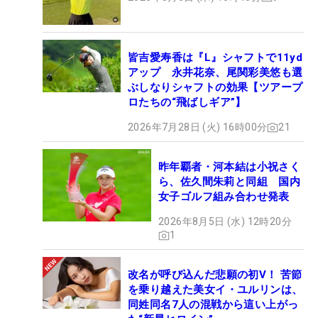
皆吉愛寿香は『L』シャフトで11yd
アップ 永井花奈、尾関彩美悠も選
ぶしなりシャフトの効果【ツアープ
ロたちの“飛ばしギア”】
2026年7月28日 (火) 16時00分
21
昨年覇者・河本結は小祝さく
ら、佐久間朱莉と同組 国内
女子ゴルフ組み合わせ発表
2026年8月5日 (水) 12時20分
1
改名が呼び込んだ悲願の初V！ 苦節
を乗り越えた美女イ・ユルリンは、
同姓同名7人の混戦から這い上がっ