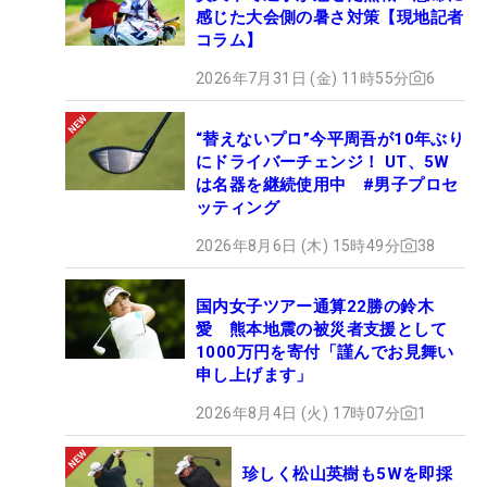
感じた大会側の暑さ対策【現地記者
コラム】
2026年7月31日 (金) 11時55分
6
“替えないプロ”今平周吾が10年ぶり
にドライバーチェンジ！ UT、5W
は名器を継続使用中 #男子プロセ
ッティング
2026年8月6日 (木) 15時49分
38
国内女子ツアー通算22勝の鈴木
愛 熊本地震の被災者支援として
1000万円を寄付「謹んでお見舞い
申し上げます」
2026年8月4日 (火) 17時07分
1
珍しく松山英樹も5Wを即採