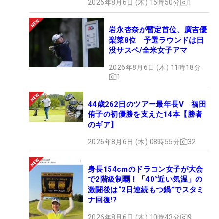
2026年8月6日 (木) 15時50分
1
岩永杏奈が暫定首位、廣吉優
梨菜8位 予選ラウンドは日
没サスペ/全米女子アマ
2026年8月6日 (木) 11時18分
1
44歳262日のツアー最年長V 福田
侑子の初優勝を支えた14本【勝者
のギア】
2026年8月6日 (木) 08時55分
32
身長154cmのドラコン女子が大会
で2階級制覇！「40°近い気温」の
激闘後は“2日連続もつ鍋”でスタミ
ナ回復!?
2026年8月6日 (木) 10時43分
9