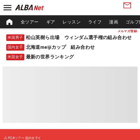
全ツアー
ギア
レッスン
ライフ
漫画
ゴルフ
メルマガ登録
松山英樹ら出場 ウィンダム選手権の組み合わせ
米国男子
北海道meijiカップ 組み合わせ
国内女子
最新の世界ランキング
米国女子
JLPGAツアー
国内女子