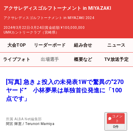
アクサレディスゴルフトーナメント in MIYAZAKI
アクサレディスゴルフトーナメント in MIYAZAKI 2024
2024年3月22日-3月24日
賞金総額
¥100,000,000
UMKカントリークラブ（宮崎県）
大会TOP
リーダーボード
組み合せ
ニュース
ライブフォト
出場選手
概要など
TV放送予定
[写真] 急きょ投入の未発表1Wで驚異の“270
ヤード” 小林夢果は単独首位発進に「100
点です」
コメン
所属
ALBA Net編集部
ト
間宮 輝憲
/
Terunori Mamiya
0
件