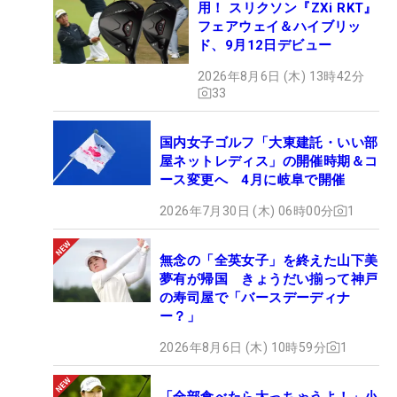
用！ スリクソン『ZXi RKT』
フェアウェイ＆ハイブリッ
ド、9月12日デビュー
2026年8月6日 (木) 13時42分
33
国内女子ゴルフ「大東建託・いい部
屋ネットレディス」の開催時期＆コ
ース変更へ 4月に岐阜で開催
2026年7月30日 (木) 06時00分
1
無念の「全英女子」を終えた山下美
夢有が帰国 きょうだい揃って神戸
の寿司屋で「バースデーディナ
ー？」
2026年8月6日 (木) 10時59分
1
「全部食べたら太っちゃうよ！」小