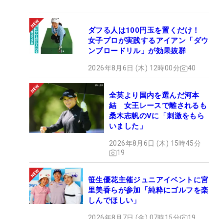
ダフる人は100円玉を置くだけ！
女子プロが実践するアイアン「ダウ
ンブロードリル」が効果抜群
2026年8月6日 (木) 12時00分
40
全英より国内を選んだ河本
結 女王レースで離されるも
桑木志帆のVに「刺激をもら
いました」
2026年8月6日 (木) 15時45分
19
笹生優花主催ジュニアイベントに宮
里美香らが参加「純粋にゴルフを楽
しんでほしい」
2026年8月7日 (金) 07時15分
19