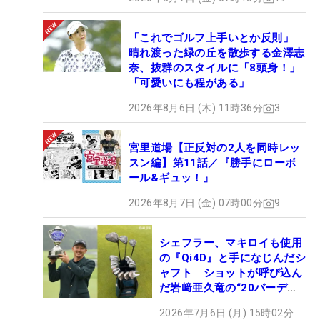
「これでゴルフ上手いとか反則」
晴れ渡った緑の丘を散歩する金澤志
奈、抜群のスタイルに「8頭身！」
「可愛いにも程がある」
2026年8月6日 (木) 11時36分
3
宮里道場【正反対の2人を同時レッ
スン編】第11話／『勝手にローボ
ール&ギュッ！』
2026年8月7日 (金) 07時00分
9
シェフラー、マキロイも使用
の『Qi4D』と手になじんだシ
ャフト ショットが呼び込ん
だ岩﨑亜久竜の“20バーデ
ィ”【勝者のギア】
2026年7月6日 (月) 15時02分