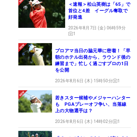
＜速報＞松山英樹は「65」で
首位と4差 イーグル奪取で
好発進
2026年8月7日 (金) 06時59分
1
プロアマ当日の脇元華に密着！「早
朝のホテル出発から、ラウンド後の
練習まで」忙しく過ごすプロの1日
を公開
2026年8月6日 (木) 15時50分
1
若きスター候補やメジャーハンター
も PGAプレーオフ争い、当落線
上の大物選手は？
2026年8月6日 (木) 14時02分
1