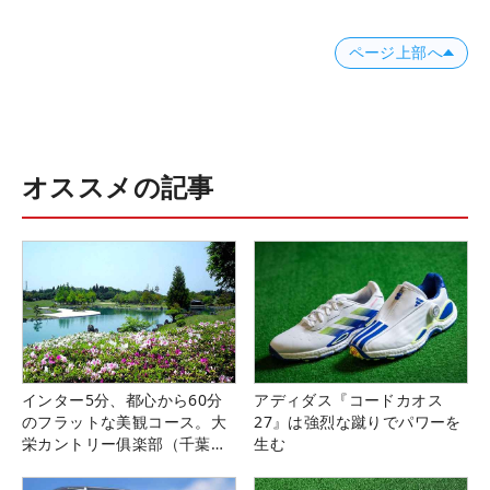
ページ上部へ
オススメの記事
インター5分、都心から60分
アディダス『コードカオス
のフラットな美観コース。大
27』は強烈な蹴りでパワーを
栄カントリー俱楽部（千葉
生む
県）