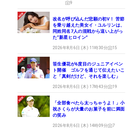
9
改名が呼び込んだ悲願の初V！ 苦節
を乗り越えた美女イ・ユルリンは、
同姓同名7人の混戦から這い上がっ
た“新星ヒロイン”
2026年8月6日 (木) 11時30分
15
笹生優花が6度目のジュニアイベン
ト開催 ゴルフを通じて伝えたいこ
と「真剣だけど、それを楽しむ」
2026年8月6日 (木) 17時43分
19
「全部食べたら太っちゃうよ！」小
祝さくらが大量のお菓子を前に満面
の笑み
2026年8月6日 (木) 14時09分
7