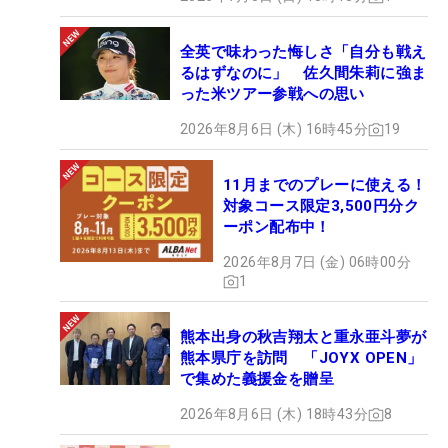
全英で味わった悔しさ「自分も戦え
るはずなのに」 佐久間朱莉に強ま
った米ツアー参戦への思い
2026年8月6日 (木) 16時45分
19
11月までのプレーに使える！
対象コース限定3,500円分ク
ーポン配布中！
2026年8月7日 (金) 06時00分
1
熊本出身の秋吉翔太と重永亜斗夢が
熊本県庁を訪問 「JOYX OPEN」
で集めた義援金を贈呈
2026年8月6日 (木) 18時43分
8