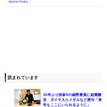
4位：出水田大二郎 3m02cm
Kensei Hirata
5位：香妻陣一朗 3m31cm
6位：中島啓太 11m80cm
読まれています
35年ぶり快挙Vの細野勇策に副賞贈
呈 ダイヤ入りメダルなど授与「来
年もここにいられるように」