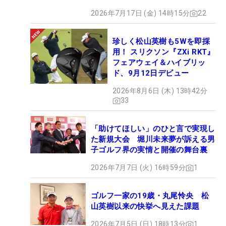
2026年7月17日 (金) 14時15分
22
珍しく松山英樹も5Wを即採
用！ スリクソン『ZXi RKT』
フェアウェイ＆ハイブリッ
ド、9月12日デビュー
2026年8月6日 (木) 13時42分
33
「助けてほしい」のひと言で実現し
た新規大会 堀川未来夢が訴える男
子ゴルフ界の実情と開催の舞台裏
2026年7月7日 (火) 16時59分
1
ゴルフ一家の19歳・丸尾怜央 松
山英樹以来の快挙へ見えた課題
2026年7月5日 (日) 18時13分
1