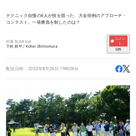
テクニック自慢の6人が技を競った、大会恒例のアプローチ・
コンテスト。一発勝負を制したのは？
コメン
所属
ALBA Net
ト
下村 耕平
/
Kohei Shimomura
0
件
配信日時：
2023年8月26日 19時06分