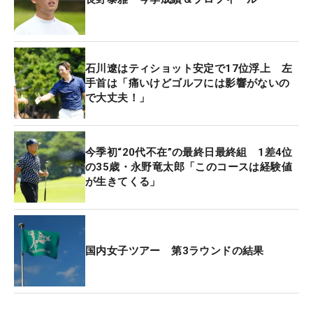
ル31センチで、香妻の優勝は消える。続く今季2勝
の平田も3メートルちょうどで、長野を抜くことが
できず優勝の権利を失った。
石川遼はティショット安定で17位浮上 左
4番手は賞金ランキングトップを走る中島。多くの
手首は「痛いけどゴルフには影響がないの
で大丈夫！」
ギャラリーの期待が集まるなか、打ったアプローチ
ショットはまさかの「ファー！」。奥の傾斜を使お
うとしたショットは、その段を大きく越えて記録は
今季初“20代不在”の最終日最終組 1差4位
11メートル80センチと、アマチュアのような結果と
の35歳・永野竜太郎「このコースは経験値
なってしまった。「一番カッコ悪いのが出ちゃいま
が生きてくる」
した」とヒザをついてがっくり肩を落とす。
続く出水田は3メートル2センチで長野に及ばず、逆
転の可能性を残すのは大トリの石川だけとなった。
国内女子ツアー 第3ラウンドの結果
「毎年、奥から戻すと言って戻せないので、どうし
ようか考え中。（みんなは戻せなかったけど）、僕
のスピン量ではどうなるか」と自信をのぞかせてい