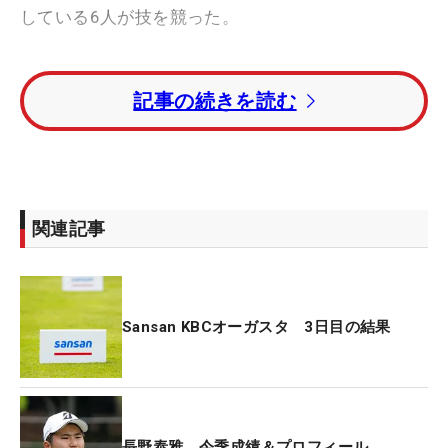
している6人が技を競った。
フェアウェイ左サイドから、競技のときと同じく左
記事の続きを読む
手前のピンに打っていく一発勝負。特設マットから
ピンまでは39ヤードで、バンカー越えと難しい状況
だが、奥の傾斜から戻して寄せることもできる。こ
の選択が勝負を分けることとなった。
関連記事
トップバッターは長野。ツアールーキーの20歳で、
賞金ランキングは現在20位につけている。ピンをデ
ッドに狙っていくアプローチは「思ったよりも右に
飛びました」とピンの少し右でピッタリと止まっ
Sansan KBCオーガスタ 3日目の結果
た。計測距離は2メートル9センチと近い。
次に打ったのはツアー通算2勝の香妻。「めちゃく
ちゃトップしました」とミスして、記録は3メート
長野泰雅 今季成績＆プロフィール