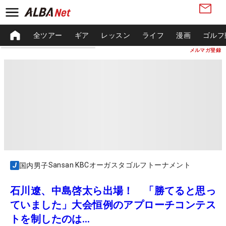
全ツアー
ギア
レッスン
ライフ
漫画
ゴルフ
メルマガ登録
Sansan KBCオーガスタゴルフトーナメント
国内男子
石川遼、中島啓太ら出場！ 「勝てると思っ
ていました」大会恒例のアプローチコンテス
トを制したのは…