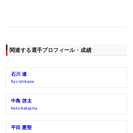
た。
その緊張の一球は、宣言通り奥の傾斜に着弾させる
も、戻りきらず2メートル80センチ。この瞬間に長
野の優勝が決まった。石川は「あと2メートルくら
い奥の強い傾斜に落としたかった」と悔しがる。対
関連する選手プロフィール・成績
する最年少の長野は「今週アプローチがいいので勝
てると思っていました」としたり顔。見事に先輩た
ちを打ち負かして、優勝賞品の佐賀牛3kgを獲得し
石川 遼
た。この勢いで地元・福岡での最終日は45位タイか
Ryo Ishikawa
らごぼう抜きを狙う。
中島 啓太
【アプローチコンテストの結果】
Keita Nakajima
1位：長野泰雅 2m09cm
2位：石川遼 2m80cm
3位：平田憲聖 3m
平田 憲聖