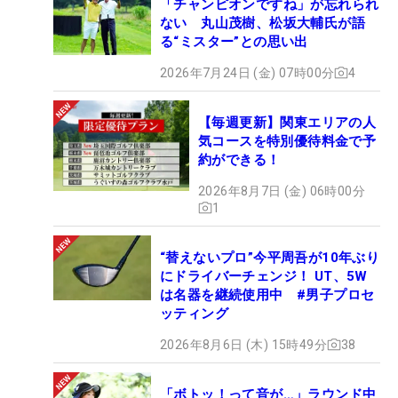
「チャンピオンですね」が忘れられ
ない 丸山茂樹、松坂大輔氏が語
る“ミスター”との思い出
2026年7月24日 (金) 07時00分
4
【毎週更新】関東エリアの人
気コースを特別優待料金で予
約ができる！
2026年8月7日 (金) 06時00分
1
“替えないプロ”今平周吾が10年ぶり
にドライバーチェンジ！ UT、5W
は名器を継続使用中 #男子プロセ
ッティング
2026年8月6日 (木) 15時49分
38
「ボトッ！って音が…」ラウンド中