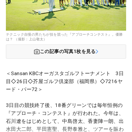
テクニック自慢の男たちが技を競った『アプローチコンテスト』。優勝
は？ （撮影：上山敬太）
この記事の写真
1
枚を見る
＜Sansan KBCオーガスタゴルフトーナメント 3日
目◇26日◇芥屋ゴルフ倶楽部（福岡県）◇7216ヤ
ード・パー72＞
3日目の競技終了後、18番グリーンでは毎年恒例の
『アプローチ・コンテスト』が行われた。今年は、
石川遼をはじめとして、中島啓太、香妻陣一朗、出
水田大二郎、平田憲聖、長野泰雅と、ツアーを賑わ