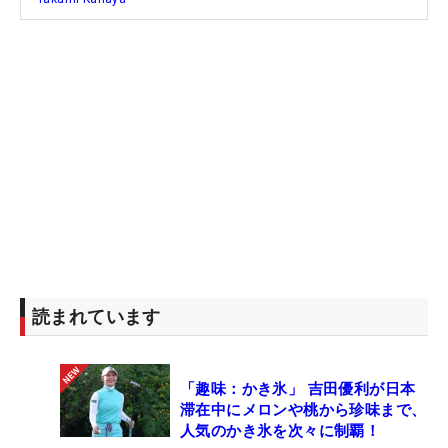
きから使いな慣れているクラブなので、自信を持っ
て振り抜けるところが気に入っています。新しいク
ラブも使いたいんですけど、なかなかシーズンオフ
がないので、ゆっくり調整する期間もないし、本当
に新しいクラブもいいので、今度またチャレンジし
ます」と本人はいう。
金谷が尊敬してやまない東北福祉大学の先輩、松山
英樹は毎週のように何本もドライバーを試すのがル
ーティンとなっているが、金谷は手に馴染んだ1本
を使い続ける。『ドライビングディスタンス』と
『フェアウェイキープ率』の順位を合算した『トー
読まれています
タルドライビング』では現在1位になっており、
『G410 PLUS』への信頼は揺るがない。
「趣味：かき氷」 吉田優利が日本
滞在中にメロンや桃から珍味まで、
人気のかき氷を次々に制覇！