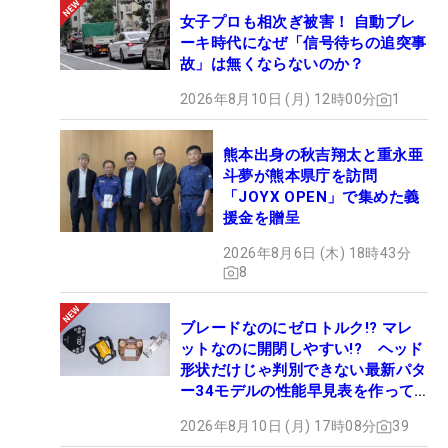
女子プロも相次ぎ被害！ 自動ブレ
ーキ時代になぜ「信号待ちの追突事
故」は無くならないのか？
2026年8月10日 (月) 12時00分
1
熊本出身の秋吉翔太と重永亜
斗夢が熊本県庁を訪問
「JOYX OPEN」で集めた義
援金を贈呈
2026年8月6日 (木) 18時43分
8
ブレードなのにゼロトルク!? マレ
ットなのに開閉しやすい!? ヘッド
形状だけじゃ判別できない最新パタ
ー34モデルの性能早見表を作って
みた #ギアカタログ2026
2026年8月10日 (月) 17時08分
39