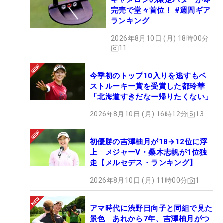
キャメロンの限定パターが即
フに対する姿勢を表しているが、クラブだけは前進
完売で堂々首位！ #週間ギア
してない!?
ランキング
2026年8月10日 (月) 18時00分
【金谷拓実の優勝クラブセッティング 】
11
1W：ピン G410 PLUS（9度/THE ATTAS 6X）
3W：ピン G410 LST（14.5度/THE ATTAS 6X）
今季初のトップ10入りを逃すもベ
3U：ピン G410（19度/ATTAS HY IP BLUE 95S）
ストルーキー賞を受賞した都玲華
「北海道すきだなー帰りたくない」
5I：ピン G710（21.5度/AMT ツアーホワイト
X100）
2026年8月10日 (月) 16時12分
13
5I〜W：ピン i230（AMT ツアーホワイト X100）
52,58,60度：ピン GLIDE フォージドプロ（AMT ツ
初優勝の吉澤柚月が18→12位に浮
アーホワイト X100）
上 メジャーV・桑木志帆が1位独
走【メルセデス・ランキング】
PT：ピン SIGMA2 ARNA
BALL：ブリヂストン TOUR B X
2026年8月10日 (月) 11時00分
1
アマ時代に渋野日向子と同組で見た
景色 あれから7年、吉澤柚月がつ