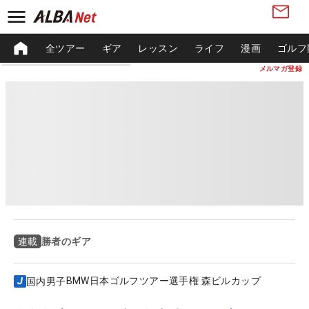
全ツアー
ギア
レッスン
ライフ
漫画
ゴルフ
メルマガ登録
勝者のギア
連載
BMW日本ゴルフツアー選手権 森ビルカップ
国内男子