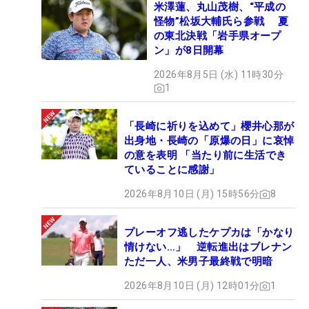
米澤蓮、丸山茂樹、“平成の
怪物”松坂大輔氏ら参戦 夏
の東北決戦「岩手県オープ
ン」が8日開幕
2026年8月5日 (水) 11時30分
1
「長崎に祈りを込めて」櫻井心那が
出身地・長崎の「原爆の日」に哀悼
の意を表明 「当たり前に生活でき
ていることに感謝」
2026年8月10日 (月) 15時56分
8
プレーオフ逃したケプカは「かなり
情けない…」 逆転進出はブレナン
ただ一人、米男子最終戦で明暗
2026年8月10日 (月) 12時01分
1