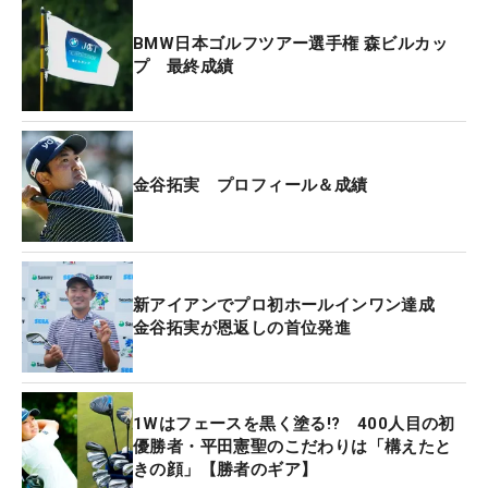
BMW日本ゴルフツアー選手権 森ビルカッ
プ 最終成績
金谷拓実 プロフィール＆成績
＜BMW日本ゴルフツアー選手権 森ビルカップ 最
新アイアンでプロ初ホールインワン達成
終日◇4日◇宍戸ヒルズカントリークラブ 西コース
金谷拓実が恩返しの首位発進
（茨城県）◇7430ヤード・パー71＞
「BMW日本ゴルフツアー選手権 森ビルカップ」で
1Wはフェースを黒く塗る!? 400人目の初
初めてメジャータイトルを獲得した金谷拓実。その
優勝者・平田憲聖のこだわりは「構えたと
バッグを見てみると、2019年11月に「三井住友
きの顔」【勝者のギア】
VISA太平洋マスターズ」でアマチュア優勝を成し遂