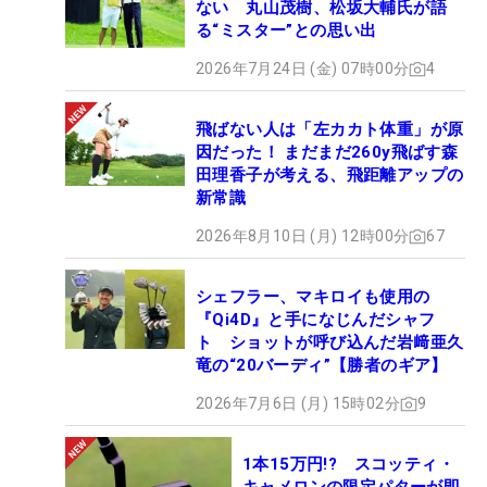
ない 丸山茂樹、松坂大輔氏が語
1.2メートルのパーパットを決めてコブシを何度も握
る“ミスター”との思い出
り、ギャラリーの拍手に手を挙げてこたえた。
2026年7月24日 (金) 07時00分
4
金谷の今シーズンの『パーキープ率』は90％超えで
飛ばない人は「左カカト体重」が原
現在2位、リカバリー率は77.48％でトップに立って
因だった！ まだまだ260y飛ばす森
いる。とにかく金谷はボギーを打たないのだ。その
田理香子が考える、飛距離アップの
新常識
パターは18年発売の『SIGMA2 ARNA』で学生時代
から6年使い続けている。「形もそうだし、打感が
2026年8月10日 (月) 12時00分
67
やわらかい。本当に自信を持って打てるクラブなの
で使っています」と話す。『SIGMA2』シリーズは
シェフラー、マキロイも使用の
『Qi4D』と手になじんだシャフ
『トゥん。』というやわらかい打感を前面に押し出
ト ショットが呼び込んだ岩﨑亜久
したパターで、かつては渋野日向子も使っていた。
竜の“20バーディ”【勝者のギア】
2026年7月6日 (月) 15時02分
9
金谷のボールには『JKG』という3文字のロゴが入
っているが、これは『Just keep going』の略。“前
1本15万円!? スコッティ・
進あるのみ”で後ろは振り返らないという金谷のゴル