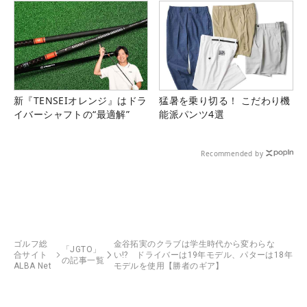
新『TENSEIオレンジ』はドラ
猛暑を乗り切る！ こだわり機
イバーシャフトの“最適解”
能派パンツ4選
Recommended by
ゴルフ総
金谷拓実のクラブは学生時代から変わらな
「JGTO」
合サイト
い!? ドライバーは19年モデル、パターは18年
の記事一覧
ALBA Net
モデルを使用【勝者のギア】