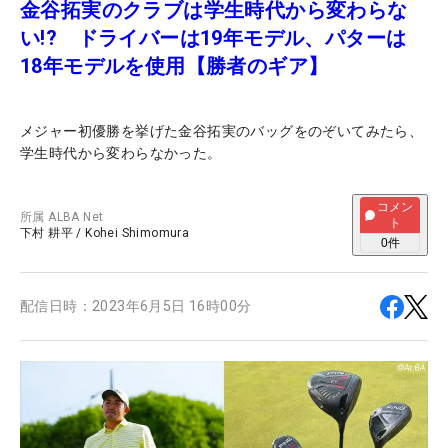
金谷拓実のクラブは学生時代から変わらな
い!? ドライバーは19年モデル、パターは
18年モデルを使用【勝者のギア】
メジャー初優勝を挙げた金谷拓実のバッグをのぞいてみたら、
学生時代から変わらなかった。
コメン
所属
ALBA Net
ト
下村 耕平
/
Kohei Shimomura
0
件
配信日時：
2023年6月5日 16時00分