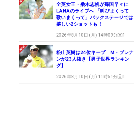
す」。今大会の最終日には、最難関の17番パー4で
全英女王・桑木志帆が帰国早々に
残り195ヤードのツマ先下がりのラフから、6番アイ
LANAのライブへ 「叫びまくって
アンで50センチにつけてバーディを奪い、優勝を手
歌いまくって」バックステージでは
嬉しい2ショットも！
繰り寄せた。
2026年8月10日 (月) 14時09分
1
ウェッジも過去3勝と変わらず、52、58、60度のロ
フトバリエーション。58度と60度はロフトピッチが
松山英樹は24位キープ M・ブレナ
近いが、フルショットや球を上げる必要がない状況
ンが23人抜き【男子世界ランキン
グ】
では58度、グリーン周りなどのボールを上げて止め
たい状況では60度と使い分けている。
2026年8月10日 (月) 11時51分
1