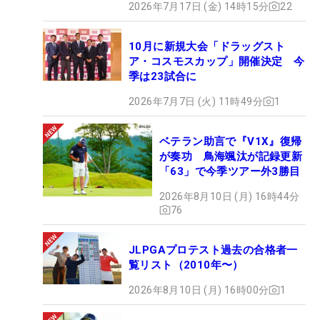
中空の飛び系アイアン『G710』の5番を、ウッドとアイアンセットの間
2026年7月17日 (金) 14時15分
22
に入れている （撮影：ALBA）
10月に新規大会「ドラッグスト
ア・コスモスカップ」開催決定 今
季は23試合に
2026年7月7日 (火) 11時49分
1
ベテラン助言で『V1X』復帰
が奏功 鳥海颯汰が記録更新
「63」で今季ツアー外3勝目
アイアンは昨年8月の「セガサミーカップ」から投
2026年8月10日 (月) 16時44分
入したピン『i230』。その初日、実測185ヤードの
76
16番ホールでは、5番アイアンでいきなりホールイ
ンワンを記録している。「前のモデルに比べて溝が
JLPGAプロテスト過去の合格者一
増えたことでスピン量も増えたし、スピンコントロ
覧リスト（2010年〜）
ールもしやすい。ヘッドの形状も少しシャープにな
2026年8月10日 (月) 16時00分
1
って操作性も利くので、すごく気に入っていま