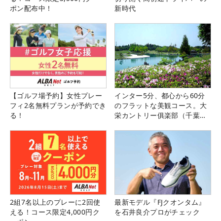
ポン配布中！
新時代
【ゴルフ場予約】女性プレー
インター5分、都心から60分
フィ2名無料プランが予約でき
のフラットな美観コース。大
る！
栄カントリー俱楽部（千葉
県）
2組7名以上のプレーに2回使
最新モデル『FJクオンタム』
える！コース限定4,000円ク
を石井良介プロがチェック