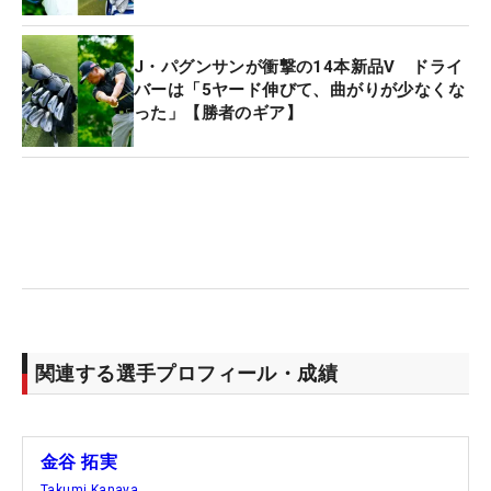
げたときと、ほぼ変わらない。
J・パグンサンが衝撃の14本新品V ドライ
バーは「5ヤード伸びて、曲がりが少なくな
ドライバー、3番ウッド、3番ユーティリティは19年
った」【勝者のギア】
発売のピン『G410』シリーズでずっと同じ。中空
構造の5番アイアンは『G700』から後継の
『G710』、アイアンセットは『i210』から後継の
『i230』に、ウェッジは『GLIDE フォージド』から
『GLIDE フォージドプロ』に替わったが、パターは
ドライバーと同じく過去3勝と同じモデル。18年発
売のマレット型パター『SIGMA2 ARNA（アー
ナ）』を使い続けている。この5年間、ほぼ同じク
ラブでプレーしていると言っていいだろう。
関連する選手プロフィール・成績
ドライバーは『G410 PLUS』で2世代前のモデルと
なる。これで持ち球のフェードに加えて、低いドロ
金谷 拓実
ーや中弾道のストレートを打ち分ける。「学生のと
Takumi Kanaya