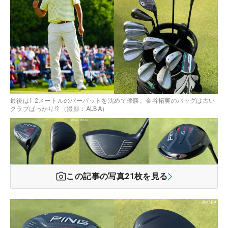
最後は1.2メートルのパーパットを沈めて優勝。金谷拓実のバッグは古い
クラブばっかり!? （撮影：ALBA）
この記事の写真
21
枚を見る