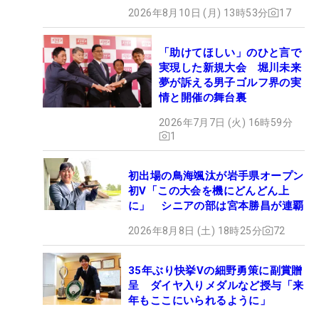
2026年8月10日 (月) 13時53分
17
「助けてほしい」のひと言で
実現した新規大会 堀川未来
夢が訴える男子ゴルフ界の実
情と開催の舞台裏
2026年7月7日 (火) 16時59分
1
初出場の鳥海颯汰が岩手県オープン
初V「この大会を機にどんどん上
に」 シニアの部は宮本勝昌が連覇
2026年8月8日 (土) 18時25分
72
35年ぶり快挙Vの細野勇策に副賞贈
呈 ダイヤ入りメダルなど授与「来
1
/
7
年もここにいられるように」