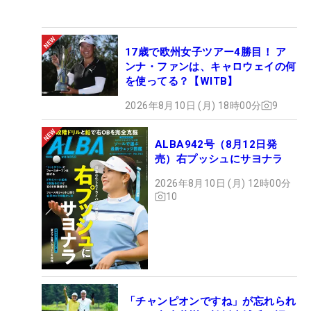
17歳で欧州女子ツアー4勝目！ ア
ンナ・ファンは、キャロウェイの何
を使ってる？【WITB】
1
/
2
2026年8月10日 (月) 18時00分
9
マレット型のクランクネック『SIGMA2 ARNA』を6年使い続けている
（撮影：ALBA）
ALBA942号（8月12日発
売）右プッシュにサヨナラ
2026年8月10日 (月) 12時00分
10
そして、やはり金谷拓実の代名詞といえばパターだ
ろう。最終日は3番、9番、10番と2～3メートルの
パーパットをしぶとく沈め続けた。最終18番は2パ
ットのボギーでも勝利は揺るがなかったが、「最後
「チャンピオンですね」が忘れられ
は優勝者らしくしっかり決めて終わりたかった」と