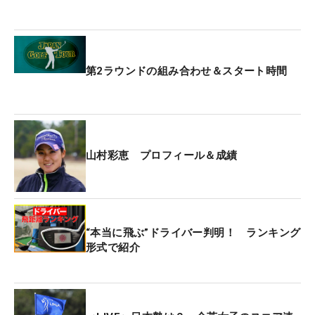
アーに参戦している藤田寛之に弟子入り。「もとも
とドローでしたが習い始めてフェードに変えまし
た」と自身のゴルフに変化を加えると、宮里優作や
稲森佑貴らが出場した同年の「九州オープン」で優
第2ラウンドの組み合わせ＆スタート時間
勝を遂げた。ちょうど最終日は藤田がシニアツアー
で初優勝した日と同日で、師弟でよろこびを分かち
合った。
藤田のエキスが入ってからレギュラーツアーでも予
山村彩恵 プロフィール＆成績
選を通過するようになり、今季前半戦の出場権をか
けたファイナルQTは6位に入るなどステップアップ
している。なにより、頑張らないといけない理由が
ある。今週、キャディバッグを預けるのは女子プロ
“本当に飛ぶ”ドライバー判明！ ランキング
形式で紹介
ゴルファーの山村彩恵。山村は昨年12月にSNSで結
婚と妊娠を報告していたが、お相手が黒木だった。
2月下旬に第一子が誕生し、黒木は「家族が増えて
稼がないといけない」と力が入る。