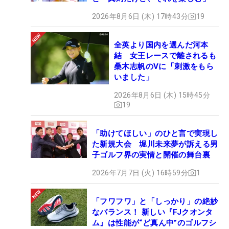
2026年8月6日 (木) 17時43分
19
全英より国内を選んだ河本
結 女王レースで離されるも
桑木志帆のVに「刺激をもら
いました」
2026年8月6日 (木) 15時45分
19
「助けてほしい」のひと言で実現し
た新規大会 堀川未来夢が訴える男
子ゴルフ界の実情と開催の舞台裏
2026年7月7日 (火) 16時59分
1
「フワフワ」と「しっかり」の絶妙
なバランス！ 新しい『FJクオンタ
ム』は性能が“ど真ん中”のゴルフシ