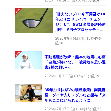
2026年7月24日 (金) 07時00分
4
“替えないプロ”今平周吾が10
年ぶりにドライバーチェン
ジ！ UT、5Wは名器を継続使
用中 #男子プロセッティン
グ
2026年8月6日 (木) 15時49分
38
不動裕理が故郷・熊本の地震に心痛
「自然が怖いな」 被災地を思い過
去2勝の戦いへ
2026年8月7日 (金) 07時50分
19
35年ぶり快挙Vの細野勇策に副賞贈
呈 ダイヤ入りメダルなど授与「来
年もここにいられるように」
2026年7月17日 (金) 14時15分
22