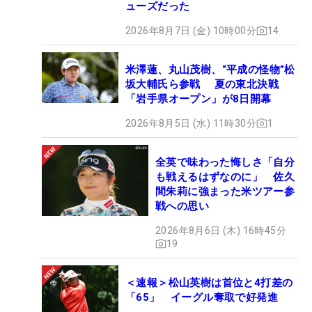
ューズだった
2026年8月7日 (金) 10時00分
14
米澤蓮、丸山茂樹、“平成の怪物”松
坂大輔氏ら参戦 夏の東北決戦
「岩手県オープン」が8日開幕
2026年8月5日 (水) 11時30分
1
全英で味わった悔しさ「自分
も戦えるはずなのに」 佐久
間朱莉に強まった米ツアー参
戦への思い
2026年8月6日 (木) 16時45分
19
＜速報＞松山英樹は首位と4打差の
「65」 イーグル奪取で好発進