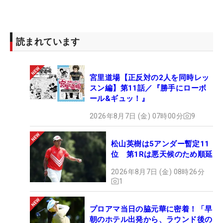
レギュラーツアー出場17試合目で生涯獲得賞金は
443万円余りの男が、夫婦で力をあわせて上位進出
読まれています
を目指す。ちなみに、山村は今年は産休制度を利用
して来季からステップ・アップ・ツアーに復帰する
宮里道場【正反対の2人を同時レッ
予定だという。（文・小高拓）
スン編】第11話／『勝手にローボ
ール&ギュッ！』
2026年8月7日 (金) 07時00分
9
松山英樹は5アンダー暫定11
位 第1Rは悪天候のため順延
2026年8月7日 (金) 08時26分
1
プロアマ当日の脇元華に密着！「早
朝のホテル出発から、ラウンド後の