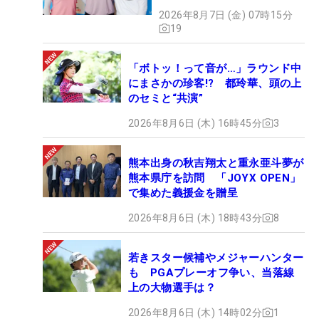
2026年8月7日 (金) 07時15分
19
「ボトッ！って音が…」ラウンド中
にまさかの珍客!? 都玲華、頭の上
のセミと“共演”
2026年8月6日 (木) 16時45分
3
熊本出身の秋吉翔太と重永亜斗夢が
熊本県庁を訪問 「JOYX OPEN」
で集めた義援金を贈呈
2026年8月6日 (木) 18時43分
8
若きスター候補やメジャーハンター
も PGAプレーオフ争い、当落線
上の大物選手は？
2026年8月6日 (木) 14時02分
1