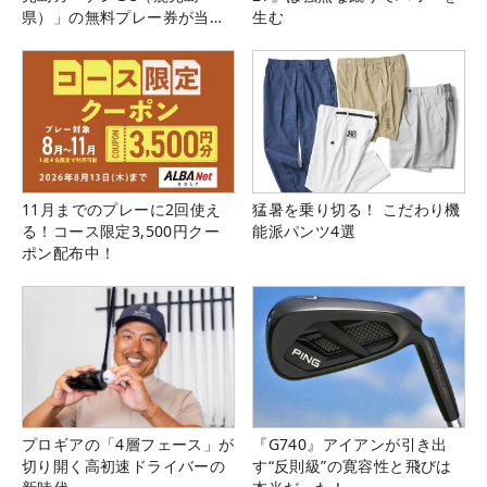
県）」の無料プレー券が当た
生む
る！！
11月までのプレーに2回使え
猛暑を乗り切る！ こだわり機
る！コース限定3,500円クー
能派パンツ4選
ポン配布中！
プロギアの「4層フェース」が
『G740』アイアンが引き出
切り開く高初速ドライバーの
す“反則級”の寛容性と飛びは