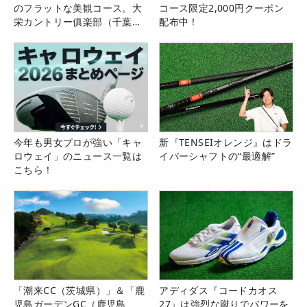
のフラットな美観コース。大
コース限定2,000円クーポン
栄カントリー俱楽部（千葉
配布中！
県）
今年も男女プロが強い「キャ
新『TENSEIオレンジ』はドラ
ロウェイ」のニュース一覧は
イバーシャフトの“最適解”
こちら！
「潮来CC（茨城県）」＆「鹿
アディダス『コードカオス
児島ガーデンGC（鹿児島
27』は強烈な蹴りでパワーを