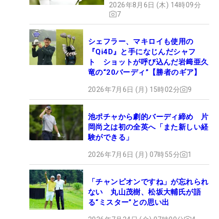
2026年8月6日 (木) 14時09分
7
シェフラー、マキロイも使用の
『Qi4D』と手になじんだシャフ
ト ショットが呼び込んだ岩﨑亜久
竜の“20バーディ”【勝者のギア】
2026年7月6日 (月) 15時02分
9
池ポチャから劇的バーディ締め 片
岡尚之は初の全英へ「また新しい経
験ができる」
2026年7月6日 (月) 07時55分
1
「チャンピオンですね」が忘れられ
ない 丸山茂樹、松坂大輔氏が語
る“ミスター”との思い出