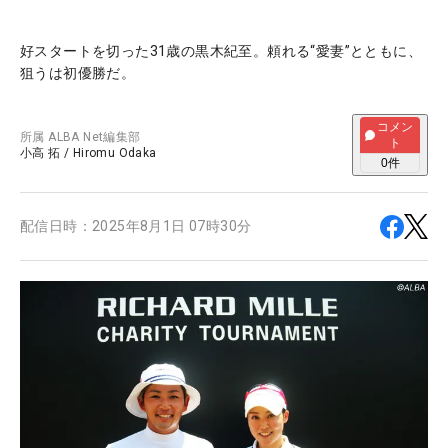
好スタートを切った31歳の黒木紀至。頼れる“愛妻”とともに、
狙うは初優勝だ。
コメン
所属
ALBA Net編集部
ト
小高 拓
/
Hiromu Odaka
0
件
配信日時：
2025年8月1日 07時30分