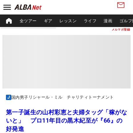
全ツアー
ギア
レッスン
ライフ
漫画
ゴルフ
メルマガ登録
リシャール・ミル チャリティトーナメント
国内男子
第一子誕生の山村彩恵と夫婦タッグ「稼がな
いと」 プロ11年目の黒木紀至が『66』の
好発進