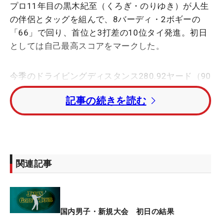
プロ11年目の黒木紀至（くろぎ・のりゆき）が人生
の伴侶とタッグを組んで、8バーディ・2ボギーの
「66」で回り、首位と3打差の10位タイ発進。初日
としては自己最高スコアをマークした。
今季のドライビングディスタンス280.92ヤード（90
位）、フェアウェイキープ率63.866％（6位）の数
記事の続きを読む
字が表す通り、精度で勝負するタイプ。この日は4
つあるうちのパー5で3つのバーディを奪い、そのほ
かも「ショットがついてくれました」と持ち味を発
揮してバーディを量産した。
関連記事
1993年生まれの宮崎県出身。2014年にプロ転向し
た黒木は、15年にツアーデビューを果たしたが、そ
の後はレギュラーツアーに出場できない年が続い
た。そこで22年から12年の賞金王で今季米シニアツ
国内男子・新規大会 初日の結果