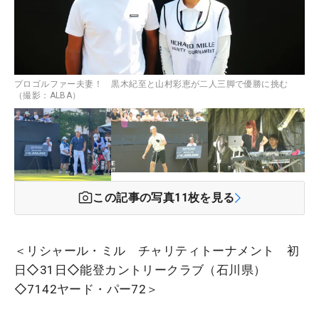
プロゴルファー夫妻！ 黒木紀至と山村彩恵が二人三脚で優勝に挑む
（撮影：ALBA）
この記事の写真
11
枚を見る
＜リシャール・ミル チャリティトーナメント 初
日◇31日◇能登カントリークラブ（石川県）
◇7142ヤード・パー72＞