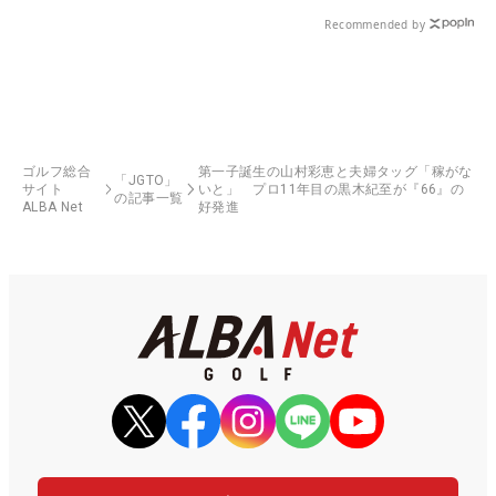
Recommended by
ゴルフ総合
第一子誕生の山村彩恵と夫婦タッグ「稼がな
「JGTO」
サイト
いと」 プロ11年目の黒木紀至が『66』の
の記事一覧
ALBA Net
好発進