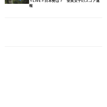
＜LIVE＞日本勢は？ 全英女子のスコア速
報
もともと別の人をキャディで起用予定だったが急用
が入り、急遽夫婦タッグになった。ロープ内で黒木
が戦う姿に山村は「頼もしかったです」と話し、
「私はバッグを運んでいただけです」と白い歯を見
せる。黒木は初タッグに「かみ合わなかったですね
（笑）。でも結果的にいいスコアだったのでよかっ
たかなと思います」と話したが、山村の存在は“精神
安定剤”になっていたようだ。
今季は開幕から2戦連続で予選通過を果たしたが、
その後は5試合連続予選落ち。そのうち4試合は1打
差落ちと悔しい結果が続く。「以前は藤田さんにも
らったパターを使っていたのですが、少し重く感じ
ていたので、今週は軽いモノを作っていただいてい
い感じになりました」。パッティングのフィーリン
グもよくなった。