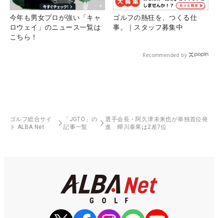
今年も男女プロが強い「キャ
ゴルフの熱狂を、つくる仕
ロウェイ」のニュース一覧は
事。｜スタッフ募集中
こちら！
Recommended by
ゴルフ総合サイ
「JGTO」の
選手会長・阿久津未来也が単独首位発
ト ALBA Net
記事一覧
進 蟬川泰果は2差7位