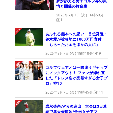
夢が訴える男子ゴルフ界の実
情と開催の舞台裏
2026年7月7日 (火) 16時59分
1
あふれる熊本への思い 首位発進・
鈴木愛が被災地に1000万円寄付
「もらったお金をほかの人に」
2026年8月7日 (金) 18時10分
19
ゴルフウェアとは一味違うギャップ
にノックアウト！ ファンが惚れ直
した「ドレス姿が完璧すぎる女子プ
ロ」神10
2026年8月7日 (金) 19時45分
111
岩永杏奈が16強進出 大会は3日連
続で悪天候順延/全米女子アマ