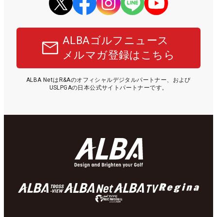
ALBAゴルフニュース
メルマガ登録はこちら
ALBA NetはR&Aのオフィシャルデジタルパートナー、および
USLPGAの日本公式サイトパートナーです。