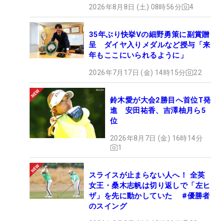
2026年8月8日 (土) 08時56分
4
35年ぶり快挙Vの細野勇策に副賞贈
呈 ダイヤ入りメダルなど授与「来
年もここにいられるように」
2026年7月17日 (金) 14時15分
22
鈴木愛が大会2勝目へ首位T発
進 安田祐香、吉澤柚月ら5
位
2026年8月7日 (金) 16時14分
1
スライスが止まらない人へ！ 全英
女王・桑木志帆は切り返しで「左ヒ
ザ」を先に動かしていた #優勝者
のスイング