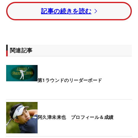
が続いた。
記事の続きを読む
昨年覇者の蟬川泰果は3アンダー・7位タイの好発
進。2週連続優勝がかかるショーン・ノリス（南ア
フリカ）は2オーバーで初日を終えた。
関連記事
賞金総額は1億5000万円。優勝者には3000万円が贈
られる。
第1ラウンドのリーダーボード
阿久津未来也 プロフィール＆成績