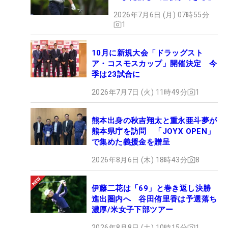
2026年7月6日 (月) 07時55分
1
10月に新規大会「ドラッグスト
ア・コスモスカップ」開催決定 今
季は23試合に
2026年7月7日 (火) 11時49分
1
熊本出身の秋吉翔太と重永亜斗夢が
熊本県庁を訪問 「JOYX OPEN」
で集めた義援金を贈呈
2026年8月6日 (木) 18時43分
8
伊藤二花は「69」と巻き返し決勝
進出圏内へ 谷田侑里香は予選落ち
濃厚/米女子下部ツアー
2026年8月8日 (土) 10時15分
1