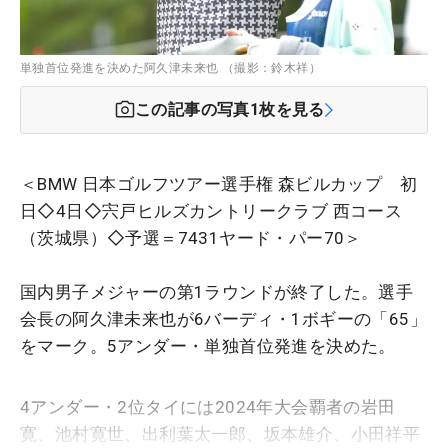
単独首位発進を決めた阿久津未来也 （撮影：鈴木祥）
この記事の写真
1
枚を見る
＜BMW 日本ゴルフツアー選手権 森ビルカップ 初
日◇4日◇宍戸ヒルズカントリークラブ 西コース
（茨城県）◇予選＝7431ヤード・パー70＞
国内男子メジャーの第1ラウンドが終了した。選手
会長の阿久津未来也が6バーディ・1ボギーの「65」
をマーク。5アンダー・単独首位発進を決めた。
4アンダー・2位タイには2024年大会覇者の岩田
寛、池村寛世、出利葉太一郎、坂本雄介、小田祥平