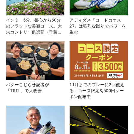
インター5分、都心から60分
アディダス『コードカオス
のフラットな美観コース。大
27』は強烈な蹴りでパワーを
栄カントリー俱楽部（千葉
生む
県）
パターこじらせ記者が
11月までのプレーに2回使え
「TRTL」で大改善
る！コース限定3,500円クー
ポン配布中！