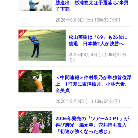
勝進出 杉浦悠太は予選落ち/米男
子下部
2026年8月8日 (土) 10時33分
1
松山英樹は「69」も26位に
後退 日本勢2人が決勝へ
2026年8月8日 (土) 08時41分
1
＜中間速報＞仲村果乃が単独首位浮
上 1打差に吉澤柚月、小林光希、
全美貞
2026年8月8日 (土) 13時04分
1
2006年発売の『ツアーAD PT』が
再び脚光 脇元華、穴井詩も投入
「初速が強くなった感じ」