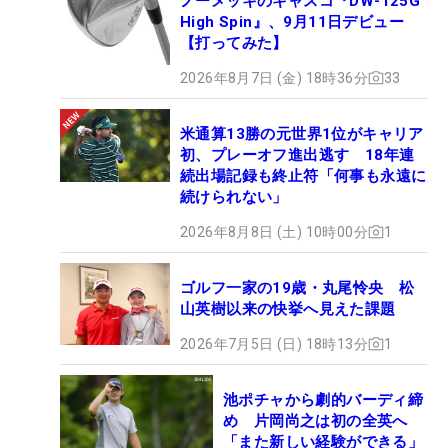
ノーメッキのキャスコ『DW-125G
High Spin』、9月11日デビュー
【打ってみた】
2026年8月7日 (金) 18時36分
33
米通算13勝の元世界1位がキャリア
初、プレーオフ進出逃す 18年連
続出場記録も終止符「何事も永遠に
続けられない」
2026年8月8日 (土) 10時00分
1
ゴルフ一家の19歳・丸尾怜央 松
山英樹以来の快挙へ見えた課題
2026年7月5日 (日) 18時13分
1
池ポチャから劇的バーディ締
め 片岡尚之は初の全英へ
「また新しい経験ができる」