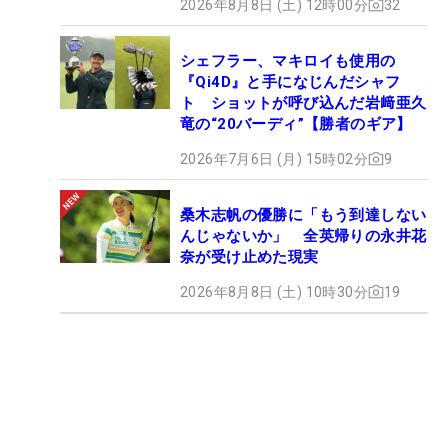
2026年8月8日 (土) 12時00分
32
シェフラー、マキロイも使用の
『Qi4D』と手になじんだシャフ
ト ショットが呼び込んだ岩﨑亜久
竜の“20バーディ”【勝者のギア】
2026年7月6日 (月) 15時02分
9
桑木志帆の優勝に「もう到達しない
んじゃないか」 全英帰りの永井花
奈が受け止めた現実
2026年8月8日 (土) 10時30分
19