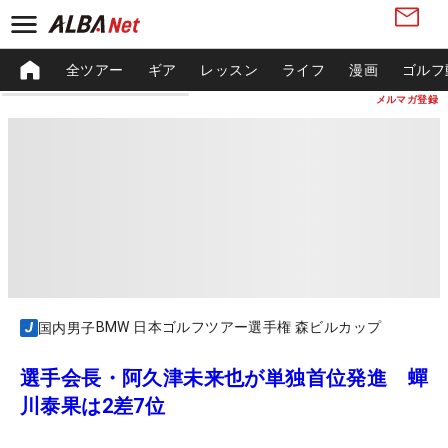
全ツアー
ギア
レッスン
ライフ
漫画
ゴルフ
メルマガ登録
BMW 日本ゴルフツアー選手権 森ビルカップ
国内男子
選手会長・阿久津未来也が単独首位発進 蟬
川泰果は2差7位