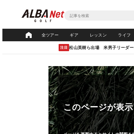
全ツアー
ギア
レッスン
ライフ
松山英樹ら出場 米男子リーダー
注目
このページが表示