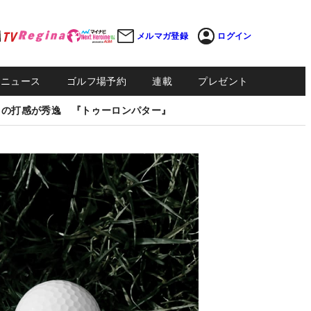
メルマガ登録
ログイン
Sニュース
ゴルフ場予約
連載
プレゼント
しの打感が秀逸 『トゥーロンパター』