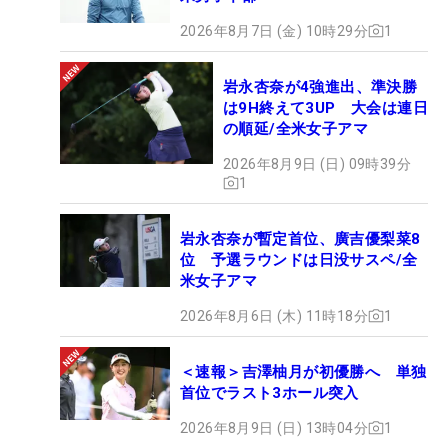
2026年8月7日 (金) 10時29分
1
岩永杏奈が4強進出、準決勝
は9H終えて3UP 大会は連日
の順延/全米女子アマ
2026年8月9日 (日) 09時39分
1
岩永杏奈が暫定首位、廣吉優梨菜8
位 予選ラウンドは日没サスペ/全
米女子アマ
2026年8月6日 (木) 11時18分
1
＜速報＞吉澤柚月が初優勝へ 単独
首位でラスト3ホール突入
2026年8月9日 (日) 13時04分
1