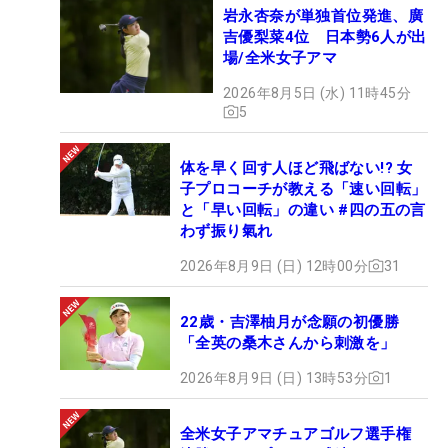
岩永杏奈が単独首位発進、廣
吉優梨菜4位 日本勢6人が出
場/全米女子アマ
2026年8月5日 (水) 11時45分
5
体を早く回す人ほど飛ばない!? 女
子プロコーチが教える「速い回転」
と「早い回転」の違い #四の五の言
わず振り氣れ
2026年8月9日 (日) 12時00分
31
22歳・吉澤柚月が念願の初優勝
「全英の桑木さんから刺激を」
2026年8月9日 (日) 13時53分
1
全米女子アマチュアゴルフ選手権