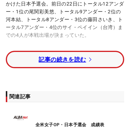
かけた日本予選会。前日の22日にトータル12アンダ
ー・1位の尾関彩美悠、トータル9アンダー・2位の
河本結、トータル8アンダー・3位の藤田さいき、ト
ータル7アンダー・4位のサイ・ペイイン（台湾）ま
での4人が本戦出場が決まっていた。
トータル6アンダー・5位に並んだ木村彩子、アマチ
記事の続きを読む
ュア・入谷響の残り1枠をかけたプレーオフは6ホー
ルでも決着がつかず、同予選会初の日没順延となっ
ていた。
競技はの今朝午前6時30分から再開され、7ホール目
関連記事
はともにパー。8ホール目は木村がバーディ、入谷
がパーで勝負は決着。最後の出場権は木村が手にし
た。
全米女子OP・日本予選会 成績表