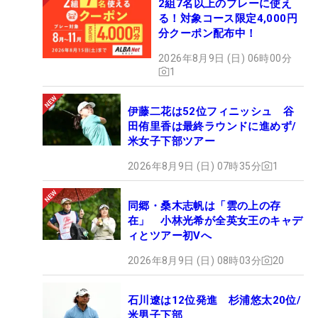
2組7名以上のプレーに使え
る！対象コース限定4,000円
分クーポン配布中！
2026年8月9日 (日) 06時00分
1
伊藤二花は52位フィニッシュ 谷
田侑里香は最終ラウンドに進めず/
米女子下部ツアー
2026年8月9日 (日) 07時35分
1
同郷・桑木志帆は「雲の上の存
在」 小林光希が全英女王のキャデ
ィとツアー初Vへ
2026年8月9日 (日) 08時03分
20
石川遼は12位発進 杉浦悠太20位/
米男子下部