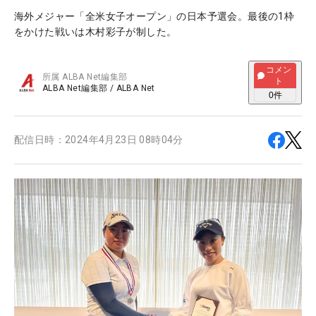
海外メジャー「全米女子オープン」の日本予選会。最後の1枠
をかけた戦いは木村彩子が制した。
コメン
所属
ALBA Net編集部
ト
ALBA Net編集部
/
ALBA Net
0
件
配信日時：
2024年4月23日 08時04分