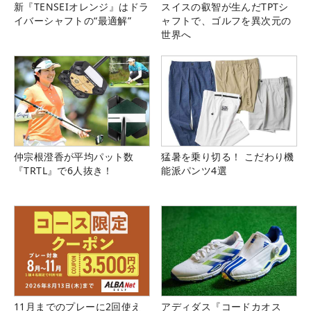
新『TENSEIオレンジ』はドラ
スイスの叡智が生んだTPTシ
イバーシャフトの“最適解”
ャフトで、ゴルフを異次元の
世界へ
仲宗根澄香が平均パット数
猛暑を乗り切る！ こだわり機
『TRTL』で6人抜き！
能派パンツ4選
11月までのプレーに2回使え
アディダス『コードカオス