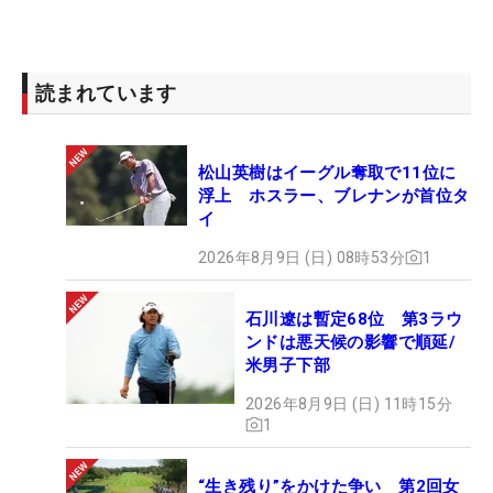
読まれています
松山英樹はイーグル奪取で11位に
浮上 ホスラー、ブレナンが首位タ
イ
2026年8月9日 (日) 08時53分
1
石川遼は暫定68位 第3ラウ
ンドは悪天候の影響で順延/
米男子下部
2026年8月9日 (日) 11時15分
1
“生き残り”をかけた争い 第2回女