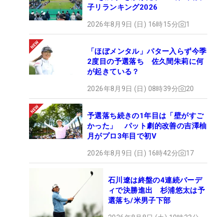
子リランキング2026
2026年8月9日 (日) 16時15分
1
「ほぼメンタル」パター入らず今季
2度目の予選落ち 佐久間朱莉に何
が起きている？
2026年8月9日 (日) 08時39分
20
予選落ち続きの1年目は「壁がすご
かった」 パット劇的改善の吉澤柚
月がプロ3年目で初V
2026年8月9日 (日) 16時42分
17
石川遼は終盤の4連続バーデ
ィで決勝進出 杉浦悠太は予
選落ち/米男子下部