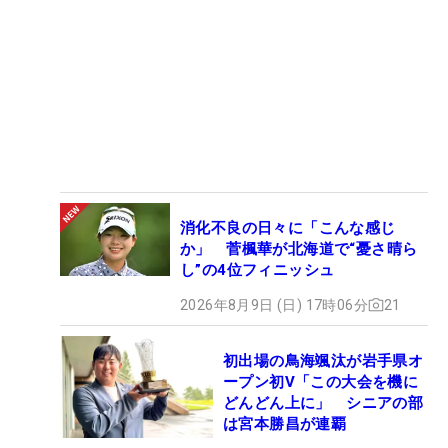
消化不良の日々に「こんな感じ
か」 菅楓華が北海道で“憂さ晴ら
し”の4位フィニッシュ
2026年8月9日 (日) 17時06分
21
初出場の鳥海颯汰が岩手県オ
ープン初V「この大会を機に
どんどん上に」 シニアの部
は宮本勝昌が連覇