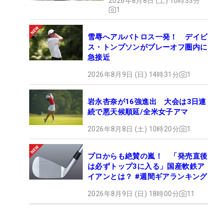
2026年8月8日 (土) 10時33分
1
雪辱へアルバトロス一発！ デイビ
ス・トンプソンがプレーオフ圏内に
急接近
2026年8月9日 (日) 14時31分
1
岩永杏奈が16強進出 大会は3日連
続で悪天候順延/全米女子アマ
2026年8月8日 (土) 10時20分
1
プロからも絶賛の嵐！ 「発売直後
は必ずトップ3に入る」国産軟鉄ア
イアンとは？ #週間ギアランキング
2026年8月9日 (日) 18時00分
11