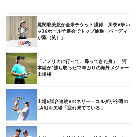
ウェイティングの1番手は入谷、2番手は川崎春花と
なっている。
尾関彩美悠が全米チケット獲得 川奈V争い
→36ホール予選会でトップ通過「バーディ
が薬（笑）」
「アメリカに行って、帰ってきた身」 河
本結が“勝ち取った”3年ぶりの海外メジャー
出場権
出場5試合連続Vのネリー・コルダが今週の
LA戦を欠場「疲れ果てている」