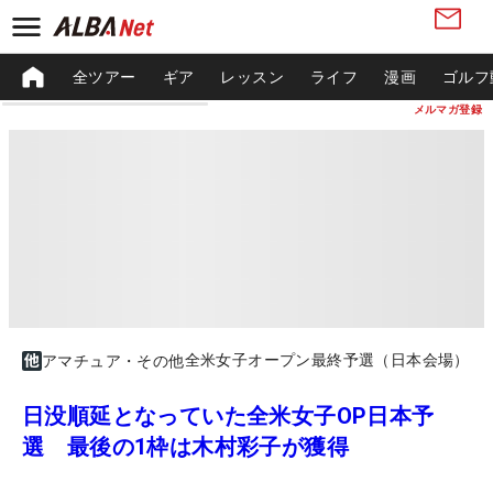
全ツアー
ギア
レッスン
ライフ
漫画
ゴルフ
メルマガ登録
全米女子オープン最終予選（日本会場）
アマチュア・その他
日没順延となっていた全米女子OP日本予
選 最後の1枠は木村彩子が獲得