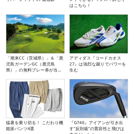
はこちら！
「潮来CC（茨城県）」＆「鹿
アディダス『コードカオス
児島ガーデンGC（鹿児島
27』は強烈な蹴りでパワーを
県）」の無料プレー券が当た
生む
る！！
猛暑を乗り切る！ こだわり機
『G740』アイアンが引き出
能派パンツ4選
す“反則級”の寛容性と飛びは