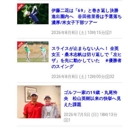
伊藤二花は「69」と巻き返し決勝
進出圏内へ 谷田侑里香は予選落ち
濃厚/米女子下部ツアー
2026年8月8日 (土) 10時15分
1
スライスが止まらない人へ！ 全英
女王・桑木志帆は切り返しで「左ヒ
ザ」を先に動かしていた #優勝者
のスイング
2026年8月8日 (土) 12時00分
32
ゴルフ一家の19歳・丸尾怜
央 松山英樹以来の快挙へ見
えた課題
2026年7月5日 (日) 18時13分
1