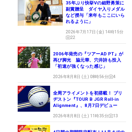
35年ぶり快挙Vの細野勇策に
副賞贈呈 ダイヤ入りメダル
など授与「来年もここにいら
れるように」
2026年7月17日 (金) 14時15分
22
2006年発売の『ツアーAD PT』が
再び脚光 脇元華、穴井詩も投入
「初速が強くなった感じ」
2026年8月8日 (土) 08時56分
4
全周アライメントを初搭載！ ブリ
ヂストン『TOUR B JGR Roll-in
Alignment』、8月7日デビュー
2026年8月8日 (土) 11時35分
13