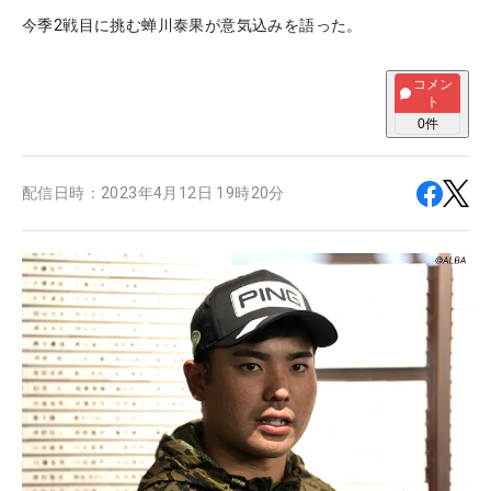
今季2戦目に挑む蝉川泰果が意気込みを語った。
コメン
ト
0
件
配信日時：
2023年4月12日 19時20分