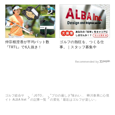
仲宗根澄香が平均パット数
ゴルフの熱狂を、つくる仕
『TRTL』で6人抜き！
事。｜スタッフ募集中
Recommended by
ゴルフ総合サ
「JGTO」
“プロの厳しさ”味わい… 蝉川泰果に心境
イト ALBA Net
の記事一覧
の変化「最近はゴルフが楽しい」