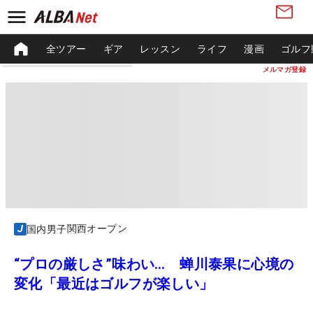
全ツアー
ギア
レッスン
ライフ
漫画
ゴルフ
メルマガ登録
関西オープン
国内男子
“プロの厳しさ”味わい… 蝉川泰果に心境の
変化「最近はゴルフが楽しい」