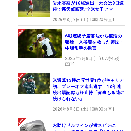
岩永杏奈が16強進出 大会は3日連
続で悪天候順延/全米女子アマ
2026年8月8日 (土) 10時20分
1
6戦連続予選落ちから復活の
狼煙 入谷響を救った師匠・
中嶋常幸の助言
2026年8月8日 (土) 07時45分
19
米通算13勝の元世界1位がキャリア
初、プレーオフ進出逃す 18年連
続出場記録も終止符「何事も永遠に
続けられない」
2026年8月8日 (土) 10時00分
1
お助けドルフィンが激スピンに！