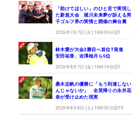
「助けてほしい」のひと言で実現し
た新規大会 堀川未来夢が訴える男
子ゴルフ界の実情と開催の舞台裏
2026年7月7日 (火) 16時59分
1
鈴木愛が大会2勝目へ首位T発進
安田祐香、吉澤柚月ら5位
2026年8月7日 (金) 16時14分
1
桑木志帆の優勝に「もう到達しない
んじゃないか」 全英帰りの永井花
奈が受け止めた現実
2026年8月8日 (土) 10時30分
19