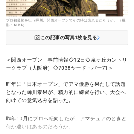
プロ初優勝を狙う蝉川。関西オープンでその時は訪れるだろうか。 （撮
影：ALBA）
この記事の写真
1
枚を見る
＜関西オープン 事前情報◇12日◇泉ヶ丘カントリ
ークラブ（大阪府）◇7038ヤード・パー71＞
昨年に「日本オープン」でアマ優勝を果たして話題
となった蝉川泰果が、精力的に練習を行い、大会へ
向けての意気込みを語った。
昨年10月にプロへ転向したが、アマチュアのときと
何か違いはあるのだろうか。