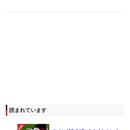
試合担いでもらおうと思っています。日本一のキャ
ディさんでもありますし、ユーチューブで出演する
姿を見て面白いなと思いまして……」。
頼りになる新相棒とともに、プロ初勝利へ。蝉川の
新たな挑戦が始まる。（文・加藤雄一郎）
読まれています