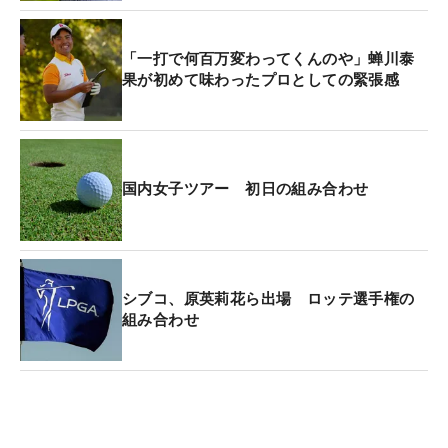
だ」と。ただ、ネットニュースなどの批判的なコメ
ントを見てしまうと、気になってしまう繊細な部分
「一打で何百万変わってくんのや」蝉川泰
も持ち合わせている。「やっぱり優勝した時は褒め
果が初めて味わったプロとしての緊張感
てもらえるので、ツアーは結果が大事な世界なんだ
と改めて思いました」。プロの厳しさを味わった。
「そういうプレッシャーの中でゴルフをするように
国内女子ツアー 初日の組み合わせ
なってから、結果にこだわりすぎていました。で
も、開幕戦の東建ホームメイトカップあたりから、
ゴルフを楽しいなと思いながら、臨めているかなと
思います」。雑念にとらわれることなく、一打一打
シブコ、原英莉花ら出場 ロッテ選手権の
プレーに集中できるようになったのだ。
組み合わせ
そんな蝉川だが、今大会では“名参謀”と初タッグ。
これまで谷口徹、上田桃子、イ・ボミ（韓国）らの
バッグを担いできた清水重憲氏がキャディを務め
る。「僕からオファーさせていただいて、今季は5