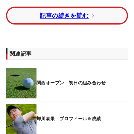
「プロは生活がかかっているので、上位に入ってい
記事の続きを読む
くと賞金額が上がります。試合への打ち込み方がア
マチュア時代と変わりました。一番違うのは、最近
大学の時よりもゴルフが楽しいなと思っています。
一番楽しかったのが、大学3年生の時でした。去年
プロ転向してから、その（楽しむ）気持ちがなくな
関連記事
っていましたね」
ツアーで結果を出してから、メディアや観衆などか
らも注目を浴びる存在となった。それだけに、出場
関西オープン 初日の組み合わせ
した大会で優勝することができないと『日本オープ
ン優勝はフロック（まぐれ）だったのか？」といっ
た声も聞くようになったという。
蝉川泰果 プロフィール＆成績
最初の頃は記事になることでうれしい感情が沸き上
がっていた。「こういうところまで自分は来たん