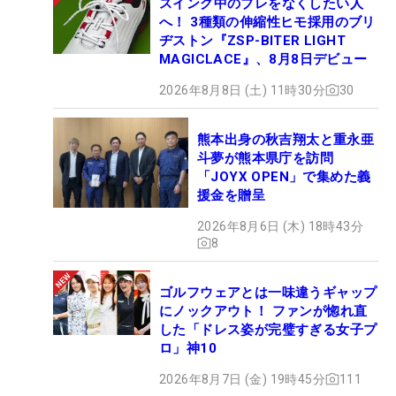
スイング中のブレをなくしたい人
へ！ 3種類の伸縮性ヒモ採用のブリ
ヂストン『ZSP-BITER LIGHT
MAGICLACE』、8月8日デビュー
2026年8月8日 (土) 11時30分
30
熊本出身の秋吉翔太と重永亜
斗夢が熊本県庁を訪問
「JOYX OPEN」で集めた義
援金を贈呈
2026年8月6日 (木) 18時43分
8
ゴルフウェアとは一味違うギャップ
にノックアウト！ ファンが惚れ直
した「ドレス姿が完璧すぎる女子プ
ロ」神10
2026年8月7日 (金) 19時45分
111