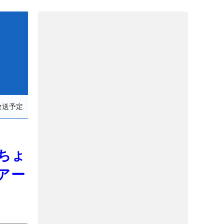
放送予定
流ちょ
アー