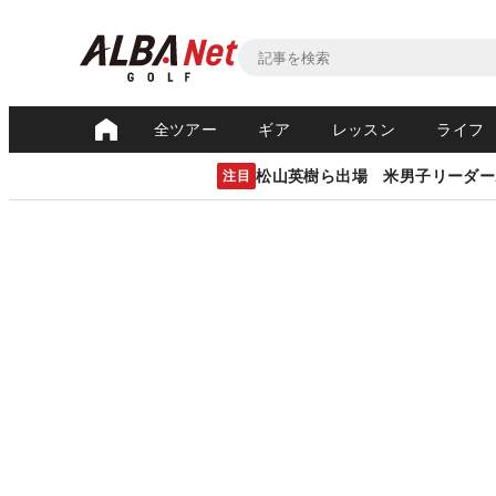
全ツアー
ギア
レッスン
ライフ
松山英樹ら出場 米男子リーダー
注目