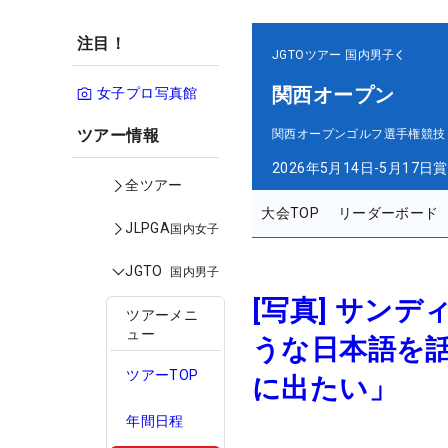
注目！
JGTOツアー
国内男子
関西オープン
女子プロ写真館
ツアー情報
関西オープンゴルフ選手権競技
2026年5月14日-5月17日
賞
全ツアー
大会TOP
リーダーボード
JLPGA
国内女子
JGTO
国内男子
[写真] サン
ツアーメニ
ュー
うな日本語を話
ツアーTOP
に出たい」
年間日程