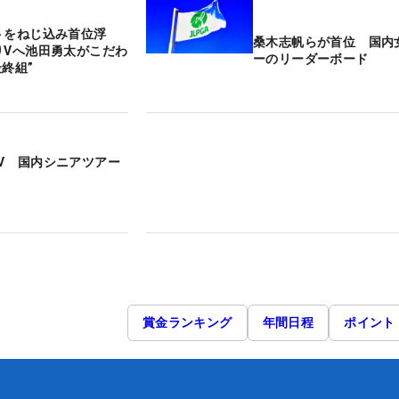
トをねじ込み首位浮
桑木志帆らが首位 国内
りVへ池田勇太がこだわ
ーのリーダーボード
終組”
V 国内シニアツアー
賞金ランキング
年間日程
ポイント