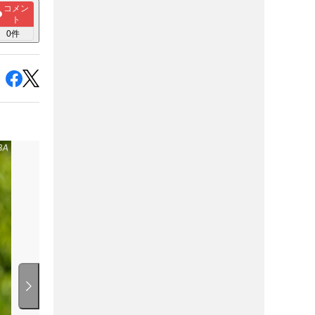
コメン
ト
0
件