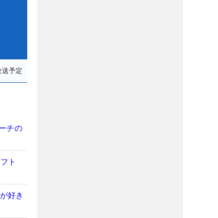
放送予定
コーチの
ャフト
フが好き