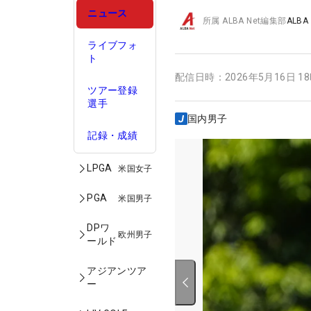
ニュース
所属
ALBA Net編集部
ALBA
ライブフォ
ト
配信日時：
2026年5月16日 1
ツアー登録
選手
国内男子
記録・成績
LPGA
米国女子
PGA
米国男子
DPワ
欧州男子
ールド
アジアンツア
ー