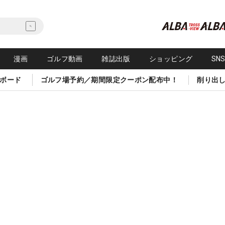
漫画
ゴルフ動画
雑誌出版
ショッピング
SN
ボード
ゴルフ場予約／期間限定クーポン配布中！
削り出