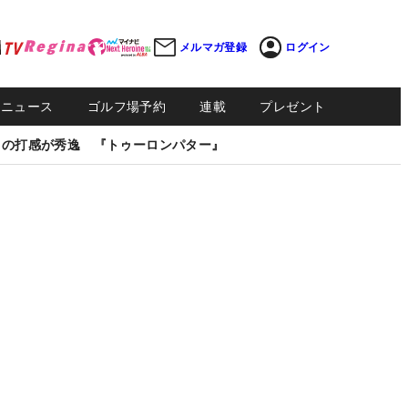
メルマガ登録
ログイン
Sニュース
ゴルフ場予約
連載
プレゼント
しの打感が秀逸 『トゥーロンパター』