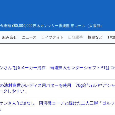
金総額
¥80,000,000
茨木カンツリー倶楽部 東コース（大阪府）
組み合せ
ニュース
ライブフォト
出場選手
概要など
TV
ケンさん”は5メーカー混在 当週投入センターシャフトPTは
の池村寛世がレディス用パターを使用 70g台“カルヤワ”シ
ークしやすい」
ビリケンさん”に涙なし 阿河徹コーチと続けた二人三脚「ゴル
」