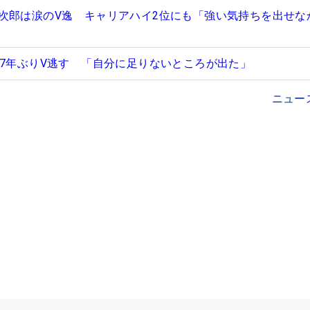
次郎は涙のV逸 キャリアハイ2位にも「強い気持ちを出せな
で7年ぶりV逃す 「自分に足りないところが出た」
ニュー