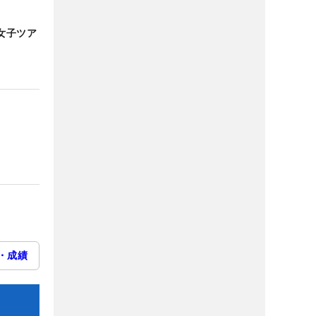
女子ツア
・成績