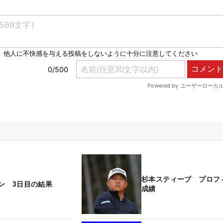
杉本スティーブ プロフ
ン 3日目の結果
成績