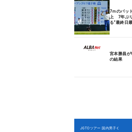
7ｍのパッ
上 7年ぶ
る“最終日最
宮本勝昌が
の結果
JGTOツアー
国内男子