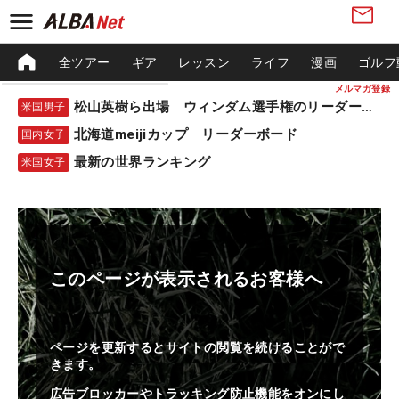
全ツアー
ギア
レッスン
ライフ
漫画
ゴルフ
メルマガ登録
松山英樹ら出場 ウィンダム選手権のリーダーボード
米国男子
北海道meijiカップ リーダーボード
国内女子
最新の世界ランキング
米国女子
このページが表示されるお客様へ
ページを更新するとサイトの閲覧を続けることがで
きます。
広告ブロッカーやトラッキング防止機能をオンにし