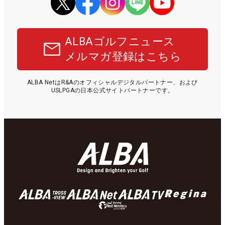
ALBAゴルフニュース
メルマガ登録はこちら
ALBA NetはR&Aのオフィシャルデジタルパートナー、および
USLPGAの日本公式サイトパートナーです。