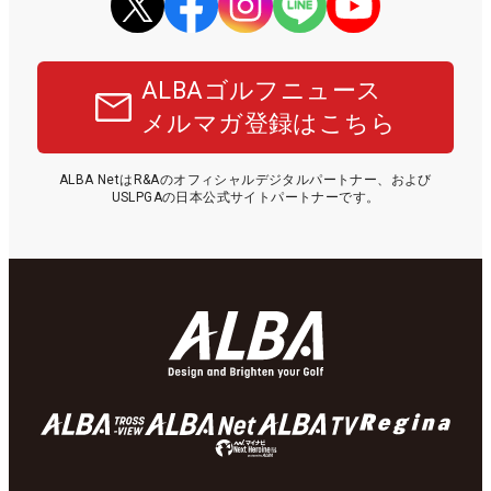
ALBAゴルフニュース
メルマガ登録はこちら
ALBA NetはR&Aのオフィシャルデジタルパートナー、および
USLPGAの日本公式サイトパートナーです。