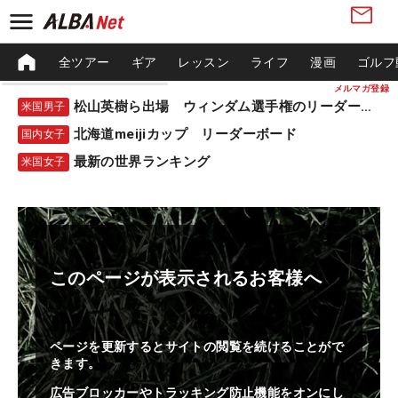
全ツアー
ギア
レッスン
ライフ
漫画
ゴルフ
メルマガ登録
松山英樹ら出場 ウィンダム選手権のリーダーボード
米国男子
北海道meijiカップ リーダーボード
国内女子
最新の世界ランキング
米国女子
このページが表示されるお客様へ
ページを更新するとサイトの閲覧を続けることがで
きます。
広告ブロッカーやトラッキング防止機能をオンにし