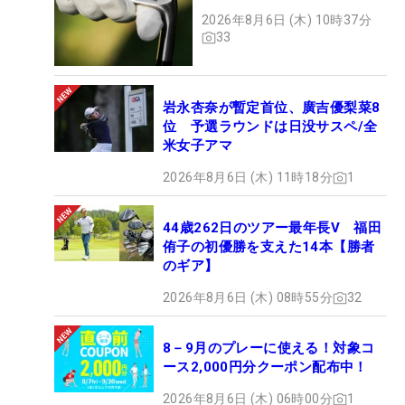
2026年8月6日 (木) 10時37分
33
岩永杏奈が暫定首位、廣吉優梨菜8
位 予選ラウンドは日没サスペ/全
米女子アマ
2026年8月6日 (木) 11時18分
1
44歳262日のツアー最年長V 福田
侑子の初優勝を支えた14本【勝者
のギア】
2026年8月6日 (木) 08時55分
32
8－9月のプレーに使える！対象コ
ース2,000円分クーポン配布中！
2026年8月6日 (木) 06時00分
1