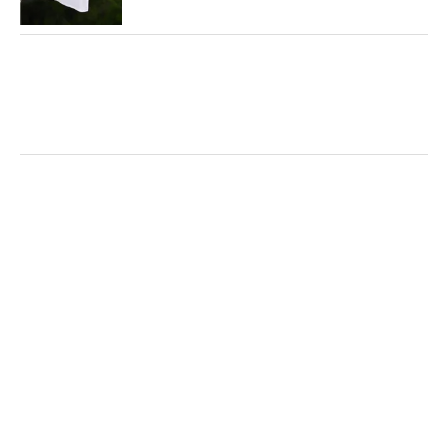
計、『リシャール・ミル』を腕につけて戦うリシャ
ール・ミルファミリー（アンバサダー）として、以
前から交流がある。「どこかでキャディさせてくだ
さい」という成田のリクエストで今回タッグが実現
した。
宮里は2日目の最終ホールまでトータル4アンダーで
予選通過圏内にいたが、最後にダブルボギーを叩
き、決勝ラウンド進出が微妙な位置に。結局、後続
の選手たちが伸ばしたために、1打足りず予選落ち
となった。「もうちょっと力になれたらなというと
ころもありましたけど」と最初にキャディとしての
反省点が口をつく。そして、「やっぱり優作さんは
かっこいいです。だけど、ちょっとミスすると肩を
落としている感じがあったので、あと2日、元気を
出してやってほしいなと思います」と話した成田。
しかし、その思いは叶わなかった。