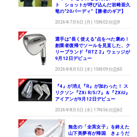
「ちょっとでもミッスーの刺激になればいい」とい
ト ショットが呼び込んだ岩﨑亜久
う宮里の思いは、確かに成田へ届いた。（文・下村
竜の“20バーディ”【勝者のギア】
耕平）
2026年7月6日 (月) 15時02分
9
選手は“長く使える”点をべた褒め！
創業者復帰でソールを見直した、ク
リーブランド『RTZ 2』ウェッジが
9月12日デビュー
2026年8月5日 (水) 15時09分
60
『4』が消え『R』が加わった！ ス
リクソン『ZXi R/5/7』＆『ZXiU』
アイアンが9月12日デビュー
2026年8月5日 (水) 17時56分
62
無念の「全英女子」を終えた
山下美夢有が帰国 きょうだ