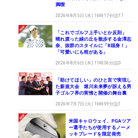
満喫
2026年8月5日 (水) 16時17分
17
「これでゴルフ上手いとか反則」
晴れ渡った緑の丘を散歩する金澤志
奈、抜群のスタイルに「8頭身！」
「可愛いにも程がある」
2026年8月6日 (木) 11時36分
3
「助けてほしい」のひと言で実現し
た新規大会 堀川未来夢が訴える男
子ゴルフ界の実情と開催の舞台裏
2026年7月7日 (火) 16時59分
1
米国キャロウェイ、PGAツア
ー選手たちが使用するノーメ
ッキブレードを限定発売