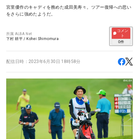
宮里優作のキャディを務めた成田美寿々。ツアー復帰への思い
をさらに強めたようだ。
コメン
所属
ALBA Net
ト
下村 耕平
/
Kohei Shimomura
0
件
配信日時：
2023年6月30日 18時58分