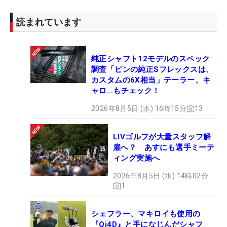
読まれています
キャディは初体験だった。「キャディさんって思っ
た以上に力になってくださっている。すごいんだな
って思いましたね。いろんなデータとか、声をかけ
純正シャフト12モデルのスペック
るタイミングとかも考えているだろうし、選手（の
調査「ピンの純正Sフレックスは、
立場）だとそういうのはやっぱりわからないので、
カスタムの6X相当」テーラー、キ
ャロ…もチェック！
難しいですね」と、自らが経験することで、プロキ
ャディの大変さを知った。
2026年8月5日 (水) 16時15分
13
プレーヤーとしてではなく、キャディとしてゴルフ
LIVゴルフが大量スタッフ解
に接したことで自分の心のうちにも気づいた。「や
雇へ？ あすにも選手ミーテ
ィング実施へ
っぱり楽しい。ゴルフは嫌いになっていないんだ
な、自分は。って思いました。嫌いなところから脱
2026年8月5日 (水) 14時02分
1
したんだなと思います」。復帰に向けては「徐々
に、ですね」と情熱が回復しつつある。
シェフラー、マキロイも使用の
『Qi4D』と手になじんだシャフ