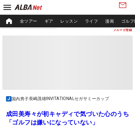
全ツアー
ギア
レッスン
ライフ
漫画
ゴルフ
メルマガ登録
長嶋茂雄INVITATIONALセガサミーカップ
国内男子
成田美寿々が初キャディで気づいた心のうち
「ゴルフは嫌いになっていない」