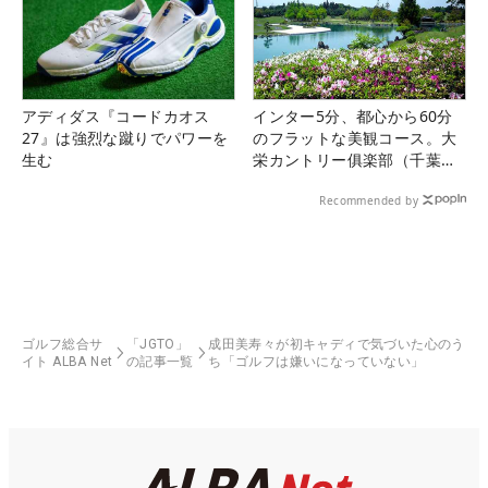
アディダス『コードカオス
インター5分、都心から60分
27』は強烈な蹴りでパワーを
のフラットな美観コース。大
生む
栄カントリー俱楽部（千葉
県）
Recommended by
ゴルフ総合サ
「JGTO」
成田美寿々が初キャディで気づいた心のう
イト ALBA Net
の記事一覧
ち「ゴルフは嫌いになっていない」