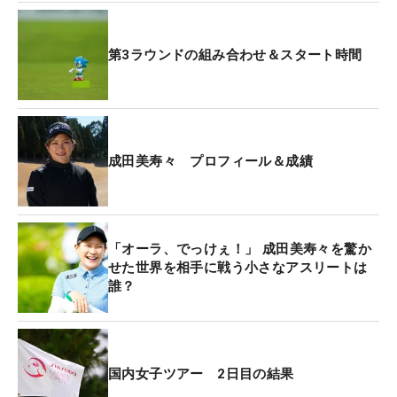
田美寿々。初めての公の場となった翌12月のイベン
トでは「最近は上位のリーダーボードを見ても『悔
第3ラウンドの組み合わせ＆スタート時間
しい』という気持ちが少なくなった。負けたくない
という気持ちを取り戻すために発表しました」と理
由を話している。
成田美寿々 プロフィール＆成績
一度は失ったゴルフへの情熱。それを取り戻すため
に“休養”というかたちを取った。今季の出場はスポ
ンサー契約選手として参戦した「リシャール・ミル
ヨネックスレディス」の1試合だけ。そのときは
「オーラ、でっけぇ！」 成田美寿々を驚か
「この場所に戻ってきたいなという気持ちは強くな
せた世界を相手に戦う小さなアスリートは
りましたね」と、少しずつ心が復帰に向かっている
誰？
ことを感じさせるコメントを残した。
そんな成田が今週、宮里優作のキャディとして国内
国内女子ツアー 2日目の結果
男子ツアーに姿を現した。2人はスイスの高級時