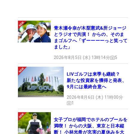
青木瀬令奈が木梨憲武&所ジョージ
とラジオで共演！ からの、そのま
まゴルフへ「ずーーーーっと笑って
ました」
2026年8月5日 (水) 13時14分
5
LIVゴルフは来季も継続？
新たな投資家を獲得と発表、
9月には最終合意へ
2026年8月6日 (木) 11時00分
1
女子プロが福岡でホテルのプールを
満喫！ からの大阪、東京と日本縦
断！ 小林光希が充実の夏休みを大