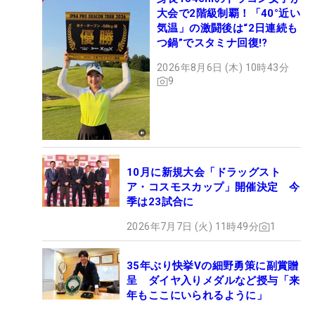
大会で2階級制覇！「40°近い
気温」の激闘後は“2日連続も
つ鍋”でスタミナ回復!?
2026年8月6日 (木) 10時43分
9
10月に新規大会「ドラッグスト
ア・コスモスカップ」開催決定 今
季は23試合に
2026年7月7日 (火) 11時49分
1
35年ぶり快挙Vの細野勇策に副賞贈
呈 ダイヤ入りメダルなど授与「来
年もここにいられるように」