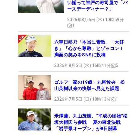
い揃って神戸の寿司屋で「バ
ースデーディナー？」
2026年8月6日 (木) 10時59分
1
六車日那乃「本当に素敵」「大好
き」「心から尊敬」とゾッコン！
満面の笑みをSNSに投稿
2026年8月5日 (水) 16時41分
5
ゴルフ一家の19歳・丸尾怜央 松
山英樹以来の快挙へ見えた課題
2026年7月5日 (日) 18時13分
1
米澤蓮、丸山茂樹、“平成の怪物”松
坂大輔氏ら参戦 夏の東北決戦
「岩手県オープン」が8日開幕