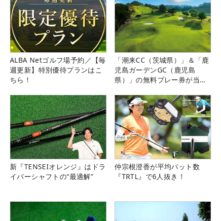
ALBA Netゴルフ場予約／【毎
「潮来CC（茨城県）」＆「鹿
週更新】特別優待プランはこ
児島ガーデンGC（鹿児島
ちら！
県）」の無料プレー券が当た
る！！
新『TENSEIオレンジ』はドラ
仲宗根澄香が平均パット数
イバーシャフトの“最適解”
『TRTL』で6人抜き！