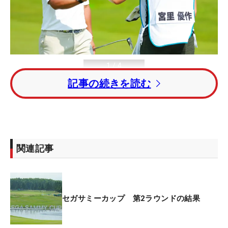
1
/
4
記事の続きを読む
（撮影：福田文平）
関連記事
＜長嶋茂雄INVITATIONALセガサミーカップ 2日目
◇30日◇ザ・ノースカントリーゴルフクラブ（北海
道）◇7178ヤード・パー72＞
セガサミーカップ 第2ラウンドの結果
昨年11月に自身のSNSで“無期限休養”を発表した成