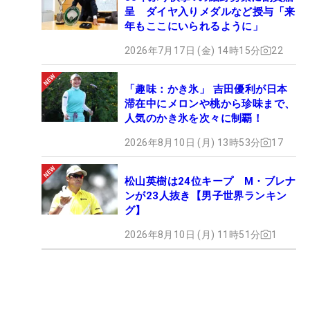
呈 ダイヤ入りメダルなど授与「来
年もここにいられるように」
2026年7月17日 (金) 14時15分
22
「趣味：かき氷」 吉田優利が日本
滞在中にメロンや桃から珍味まで、
人気のかき氷を次々に制覇！
2026年8月10日 (月) 13時53分
17
松山英樹は24位キープ M・ブレナ
ンが23人抜き【男子世界ランキン
グ】
2026年8月10日 (月) 11時51分
1