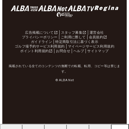
広告掲載について
スタッフ募集
運営会社
プライバシーポリシー
ご利用に際して
会員規約
ガイドライン
特定商取引法に基づく表示
ゴルフ場予約サービス利用規約
マイページサービス利用規約
ポイント利用規約
お問合せ
ヘルプ
サイトマップ
掲載されている全てのコンテンツの無断での転載、転用、コピー等は禁じま
す。
© ALBA Net