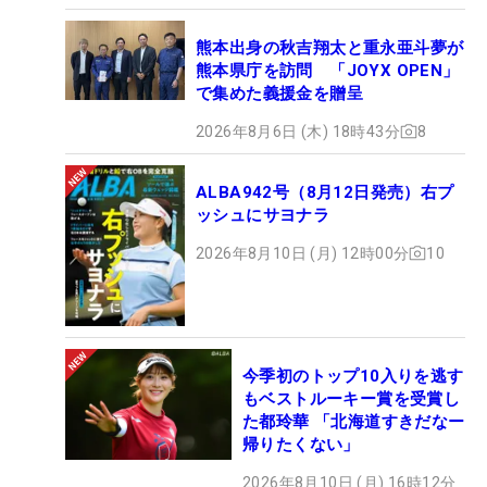
熊本出身の秋吉翔太と重永亜斗夢が
熊本県庁を訪問 「JOYX OPEN」
で集めた義援金を贈呈
2026年8月6日 (木) 18時43分
8
ALBA942号（8月12日発売）右プ
ッシュにサヨナラ
2026年8月10日 (月) 12時00分
10
今季初のトップ10入りを逃す
もベストルーキー賞を受賞し
た都玲華 「北海道すきだなー
帰りたくない」
2026年8月10日 (月) 16時12分