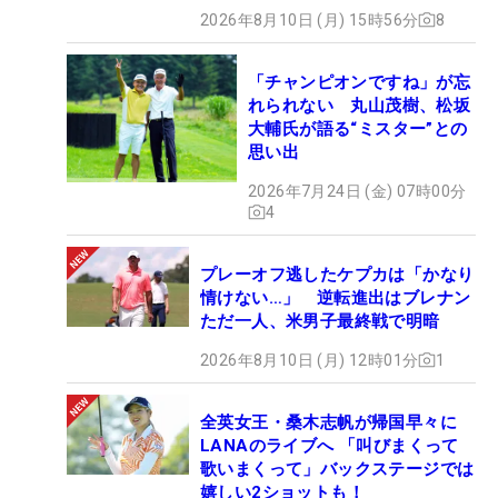
2026年8月10日 (月) 15時56分
8
「チャンピオンですね」が忘
れられない 丸山茂樹、松坂
大輔氏が語る“ミスター”との
思い出
2026年7月24日 (金) 07時00分
4
プレーオフ逃したケプカは「かなり
情けない…」 逆転進出はブレナン
ただ一人、米男子最終戦で明暗
2026年8月10日 (月) 12時01分
1
全英女王・桑木志帆が帰国早々に
LANAのライブへ 「叫びまくって
歌いまくって」バックステージでは
嬉しい2ショットも！