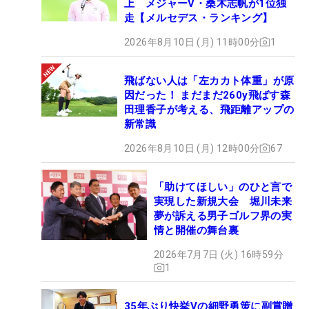
上 メジャーV・桑木志帆が1位独
走【メルセデス・ランキング】
2026年8月10日 (月) 11時00分
1
飛ばない人は「左カカト体重」が原
因だった！ まだまだ260y飛ばす森
田理香子が考える、飛距離アップの
新常識
2026年8月10日 (月) 12時00分
67
「助けてほしい」のひと言で
実現した新規大会 堀川未来
夢が訴える男子ゴルフ界の実
情と開催の舞台裏
2026年7月7日 (火) 16時59分
1
35年ぶり快挙Vの細野勇策に副賞贈