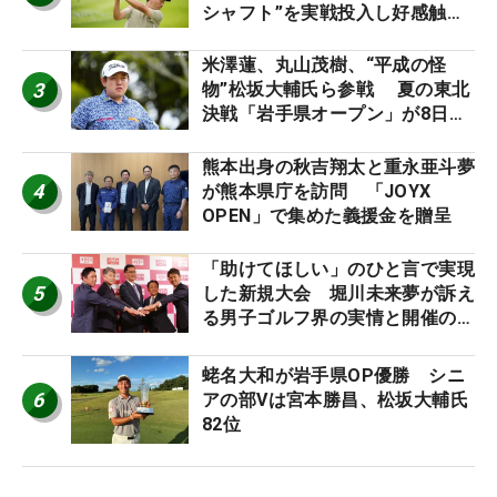
シャフト”を実戦投入し好感触
「つかまえにいける」【男子ツア
ーのヒトネタ！】
米澤蓮、丸山茂樹、“平成の怪
3
物”松坂大輔氏ら参戦 夏の東北
決戦「岩手県オープン」が8日開
幕
熊本出身の秋吉翔太と重永亜斗夢
4
が熊本県庁を訪問 「JOYX
OPEN」で集めた義援金を贈呈
「助けてほしい」のひと言で実現
5
した新規大会 堀川未来夢が訴え
る男子ゴルフ界の実情と開催の舞
台裏
蛯名大和が岩手県OP優勝 シニ
6
アの部Vは宮本勝昌、松坂大輔氏
82位