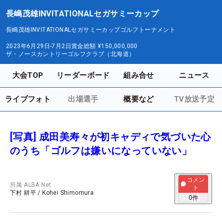
長嶋茂雄INVITATIONALセガサミーカップ
長嶋茂雄INVITATIONALセガサミーカップゴルフトーナメント
2023年6月29日-7月2日
賞金総額
¥150,000,000
ザ・ノースカントリーゴルフクラブ（北海道）
大会TOP
リーダーボード
組み合せ
ニュース
ライブフォト
出場選手
概要など
TV放送予定
[写真] 成田美寿々が初キャディで気づいた心
のうち「ゴルフは嫌いになっていない」
コメン
所属
ALBA Net
ト
下村 耕平
/
Kohei Shimomura
0
件