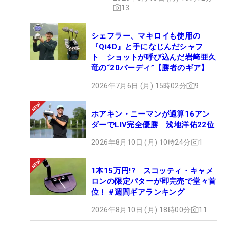
13
シェフラー、マキロイも使用の
『Qi4D』と手になじんだシャフ
ト ショットが呼び込んだ岩﨑亜久
竜の“20バーディ”【勝者のギア】
2026年7月6日 (月) 15時02分
9
ホアキン・ニーマンが通算16アン
ダーでLIV完全優勝 浅地洋佑22位
2026年8月10日 (月) 10時24分
1
1本15万円!? スコッティ・キャメ
ロンの限定パターが即完売で堂々首
位！ #週間ギアランキング
2026年8月10日 (月) 18時00分
11