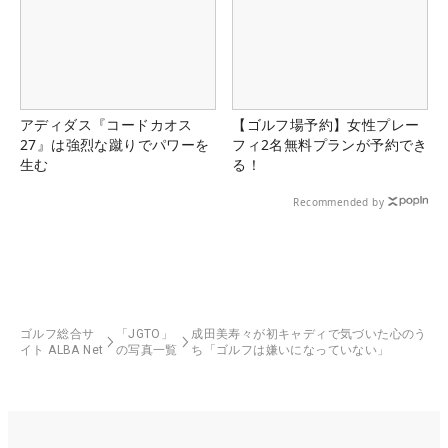
アディダス『コードカオス
【ゴルフ場予約】女性プレー
27』は強烈な蹴りでパワーを
フィ2名無料プランが予約でき
生む
る！
Recommended by
ゴルフ総合サ
「JGTO」
成田美寿々が初キャディで気づいた心のう
イト ALBA Net
の写真一覧
ち「ゴルフは嫌いになっていない」