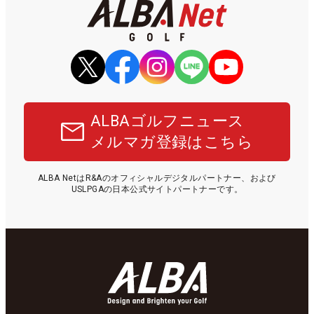
ALBAゴルフニュース
メルマガ登録はこちら
ALBA NetはR&Aのオフィシャルデジタルパートナー、および
USLPGAの日本公式サイトパートナーです。