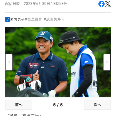
配信日時：
2023年6月30日 18時58分
#
宮里優作
#
成田美寿々
国内男子
5
/
5
前へ
次へ
（撮影：福田文平）