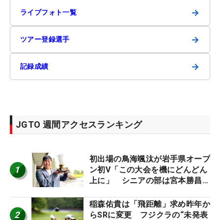
→
ライブフォト一覧
→
ツアー登録選手
→
記録成績
JGTO 週間アクセスランキング
初出場の鳥海颯汰が岩手県オープ
1
ン初V「この大会を機にどんどん
上に」 シニアの部は宮本勝昌が
連覇
稲森佑貴は「飛距離」求め昨年か
2
らSRに変更 フジクラの“未発表