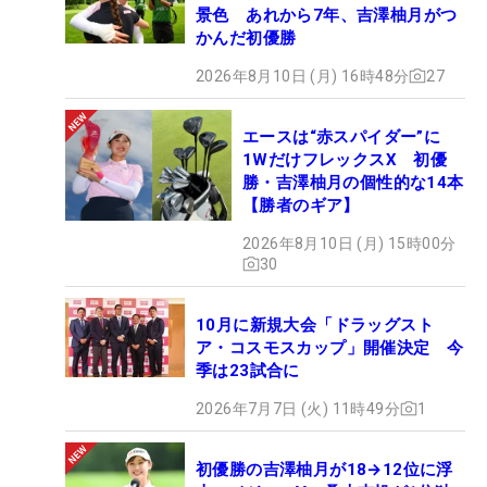
景色 あれから7年、吉澤柚月がつ
かんだ初優勝
2026年8月10日 (月) 16時48分
27
エースは“赤スパイダー”に
1WだけフレックスX 初優
勝・吉澤柚月の個性的な14本
【勝者のギア】
2026年8月10日 (月) 15時00分
30
10月に新規大会「ドラッグスト
ア・コスモスカップ」開催決定 今
季は23試合に
2026年7月7日 (火) 11時49分
1
初優勝の吉澤柚月が18→12位に浮