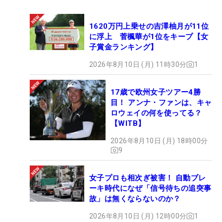
1620万円上乗せの吉澤柚月が11位
に浮上 菅楓華が1位をキープ【女
子賞金ランキング】
2026年8月10日 (月) 11時30分
1
17歳で欧州女子ツアー4勝
目！ アンナ・ファンは、キャ
ロウェイの何を使ってる？
【WITB】
2026年8月10日 (月) 18時00分
9
女子プロも相次ぎ被害！ 自動ブレ
ーキ時代になぜ「信号待ちの追突事
故」は無くならないのか？
2026年8月10日 (月) 12時00分
1