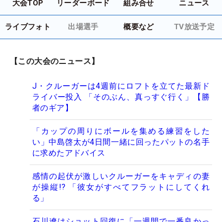
大会TOP
リーダーボード
組み合せ
ニュース
ライブフォト
出場選手
概要など
TV放送予定
【この大会のニュース】
J・クルーガーは4週前にロフトを立てた最新ド
ライバー投入 「そのぶん、真っすぐ行く」【勝
者のギア】
「カップの周りにボールを集める練習をした
い」中島啓太が4日間一緒に回ったパットの名手
に求めたアドバイス
感情の起伏が激しいクルーガーをキャディの妻
が操縦!? 「彼女がすべてフラットにしてくれ
る」
石川遼はショット回復に「一週間で一番良かっ