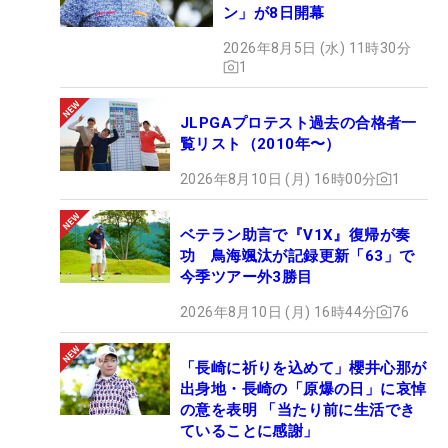
ン」が8日開幕
2026年8月5日 (水) 11時30分
1
JLPGAプロテスト過去の合格者一
覧リスト（2010年〜）
2026年8月10日 (月) 16時00分
1
ベテラン助言で『V1X』復帰が奏
功 鳥海颯汰が記録更新「63」で
今季ツアー外3勝目
2026年8月10日 (月) 16時44分
76
「長崎に祈りを込めて」櫻井心那が
出身地・長崎の「原爆の日」に哀悼
の意を表明 「当たり前に生活でき
ていることに感謝」