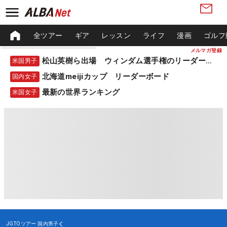
全ツアー
ギア
レッスン
ライフ
漫画
ゴルフ
メルマガ登録
松山英樹ら出場 ウィンダム選手権のリーダーボード
米国男子
北海道meijiカップ リーダーボード
国内女子
最新の世界ランキング
米国女子
JGTOツアー
国内男子