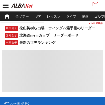
全ツアー
ギア
レッスン
ライフ
漫画
ゴルフ
メルマガ登録
松山英樹ら出場 ウィンダム選手権のリーダーボード
米国男子
北海道meijiカップ リーダーボード
国内女子
最新の世界ランキング
米国女子
JGTOツアー
国内男子