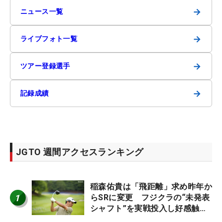
→
ニュース一覧
→
ライブフォト一覧
→
ツアー登録選手
→
記録成績
JGTO 週間アクセスランキング
稲森佑貴は「飛距離」求め昨年か
1
らSRに変更 フジクラの“未発表
シャフト”を実戦投入し好感触
「つかまえにいける」【男子ツア