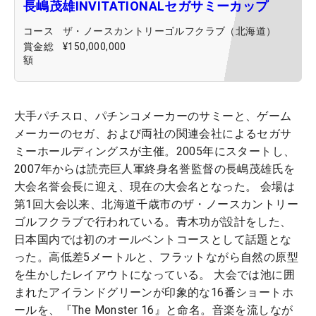
長嶋茂雄INVITATIONALセガサミーカップ
コース
ザ・ノースカントリーゴルフクラブ（北海道）
賞金総
¥150,000,000
額
大手パチスロ、パチンコメーカーのサミーと、ゲーム
メーカーのセガ、および両社の関連会社によるセガサ
ミーホールディングスが主催。2005年にスタートし、
2007年からは読売巨人軍終身名誉監督の長嶋茂雄氏を
大会名誉会長に迎え、現在の大会名となった。 会場は
第1回大会以来、北海道千歳市のザ・ノースカントリー
ゴルフクラブで行われている。青木功が設計をした、
日本国内では初のオールベントコースとして話題とな
った。高低差5メートルと、フラットながら自然の原型
を生かしたレイアウトになっている。 大会では池に囲
まれたアイランドグリーンが印象的な16番ショートホ
ールを、『The Monster 16』と命名。音楽を流しなが