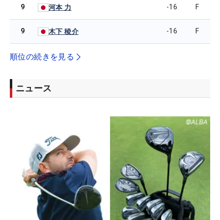
9
-16
F
河本 力
9
-16
F
木下 稜介
順位の続きを見る
ニュース