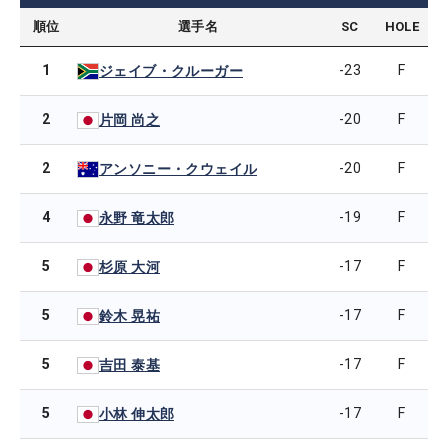
順位
選手名
SC
HOLE
1
-23
F
ジェイブ・クルーガー
2
-20
F
片岡 尚之
2
-20
F
アンソニー・クウェイル
4
-19
F
永野 竜太郎
5
-17
F
杉原 大河
5
-17
F
鈴木 晃祐
5
-17
F
吉田 泰基
5
-17
F
小林 伸太郎