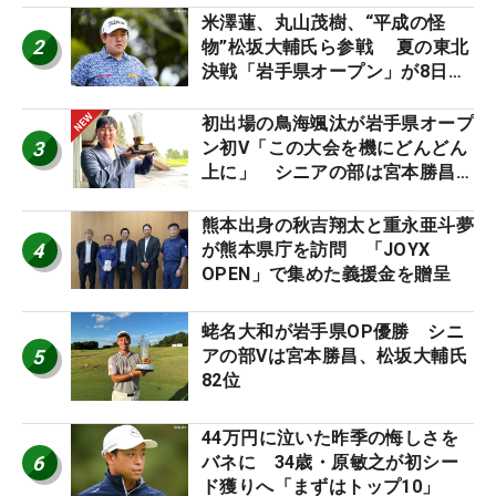
ーのヒトネタ！】
米澤蓮、丸山茂樹、“平成の怪
2
物”松坂大輔氏ら参戦 夏の東北
決戦「岩手県オープン」が8日開
幕
初出場の鳥海颯汰が岩手県オープ
3
ン初V「この大会を機にどんどん
上に」 シニアの部は宮本勝昌が
連覇
熊本出身の秋吉翔太と重永亜斗夢
4
が熊本県庁を訪問 「JOYX
OPEN」で集めた義援金を贈呈
蛯名大和が岩手県OP優勝 シニ
5
アの部Vは宮本勝昌、松坂大輔氏
82位
44万円に泣いた昨季の悔しさを
6
バネに 34歳・原敏之が初シー
ド獲りへ「まずはトップ10」