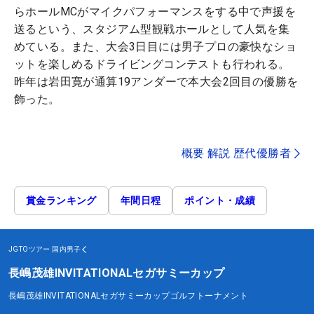
らホールMCがマイクパフォーマンスをする中で声援を
送るという、スタジアム型観戦ホールとして人気を集
めている。また、大会3日目には男子プロの豪快なショ
ットを楽しめるドライビングコンテストも行われる。
昨年は岩田寛が通算19アンダーで本大会2回目の優勝を
飾った。
概要 解説 歴代優勝者
賞金ランキング
年間日程
ポイント・成績
JGTOツアー
国内男子
長嶋茂雄INVITATIONALセガサミーカップ
長嶋茂雄INVITATIONALセガサミーカップゴルフトーナメント