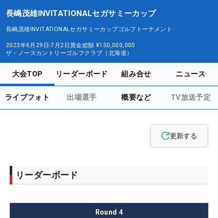
長嶋茂雄INVITATIONALセガサミーカップ
長嶋茂雄INVITATIONALセガサミーカップゴルフトーナメント
2023年6月29日-7月2日
賞金総額
¥150,000,000
ザ・ノースカントリーゴルフクラブ（北海道）
大会TOP
リーダーボード
組み合せ
ニュース
ライブフォト
出場選手
概要など
TV放送予定
更新する
リーダーボード
Round
4