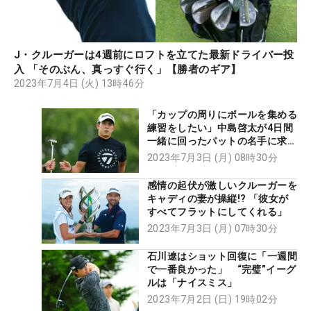
J・クルーガーは4週前にロフトを立てた最新ドライバー投
入 「そのぶん、真っすぐ行く」【勝者のギア】
2023年7月4日 (火) 13時46分
「カップの周りにボールを集める
練習をしたい」中島啓太が4日間
一緒に回ったパットの名手に求め
たアドバイス
2023年7月3日 (月) 08時30分
感情の起伏が激しいクルーガーを
キャディの妻が操縦!? 「彼女が
すべてフラットにしてくれる」
2023年7月3日 (月) 07時30分
石川遼はショット回復に「一週間
で一番良かった」 “完璧”イーグ
ルは「ナイスミス」
2023年7月2日 (日) 19時02分