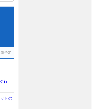
放送予定
ぐ行
パットの