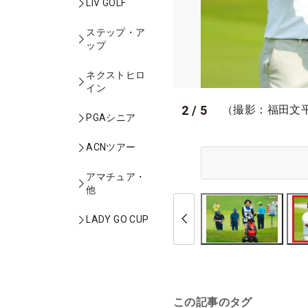
LIV GOLF
ステップ・ア
ップ
ネクストヒロ
イン
2
/
5
（撮影：福田文
PGAシニア
ACNツアー
アマチュア・
他
LADY GO CUP
この記事のタグ