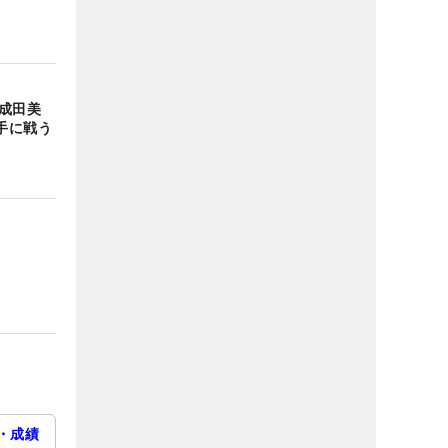
成田美
手に戦う
・成績