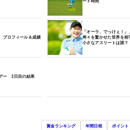
ート時間
「オーラ、でっけぇ！」 
 プロフィール＆成績
寿々を驚かせた世界を相
小さなアスリートは誰？
アー 2日目の結果
賞金ランキング
年間日程
ポイント