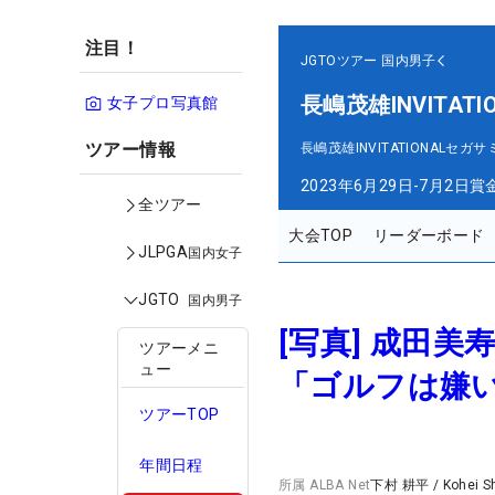
注目！
JGTOツアー
国内男子
長嶋茂雄INVITAT
女子プロ写真館
ツアー情報
長嶋茂雄INVITATIONAL
2023年6月29日-7月2日
賞
全ツアー
大会TOP
リーダーボード
JLPGA
国内女子
JGTO
国内男子
[写真] 成田
ツアーメニ
ュー
「ゴルフは嫌
ツアーTOP
年間日程
所属
ALBA Net
下村 耕平
/
Kohei 