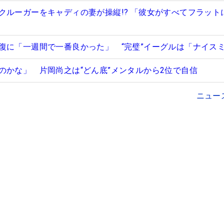
クルーガーをキャディの妻が操縦!? 「彼女がすべてフラット
復に「一週間で一番良かった」 “完璧”イーグルは「ナイス
のかな」 片岡尚之は“どん底”メンタルから2位で自信
ニュー