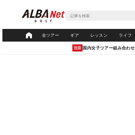
全ツアー
ギア
レッスン
ライフ
国内女子ツアー組み合わせ
注目