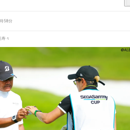
8時58分
美寿々