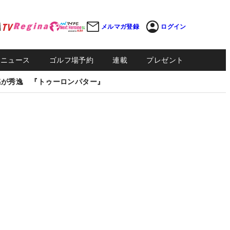
メルマガ登録
ログイン
Sニュース
ゴルフ場予約
連載
プレゼント
感が秀逸 『トゥーロンパター』