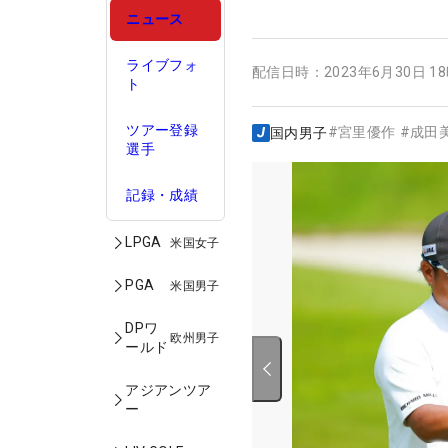
ニュース
ライブフォ
配信日時：
2023年6月30日 1
ト
ツアー登録
#
宮里優作
#
成田
国内男子
選手
記録・成績
LPGA
米国女子
PGA
米国男子
DPワ
欧州男子
ールド
アジアンツア
ー