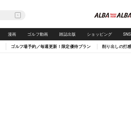
漫画
ゴルフ動画
雑誌出版
ショッピング
SN
ゴルフ場予約／毎週更新！限定優待プラン
削り出しの打