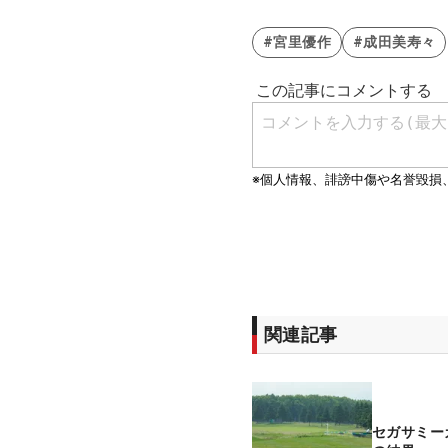
#宮里優作
#成田美寿々
関連記事
セガサミー