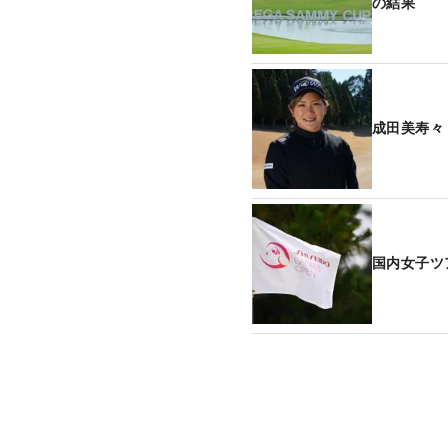
の結果
成田美寿々
国内女子ツ