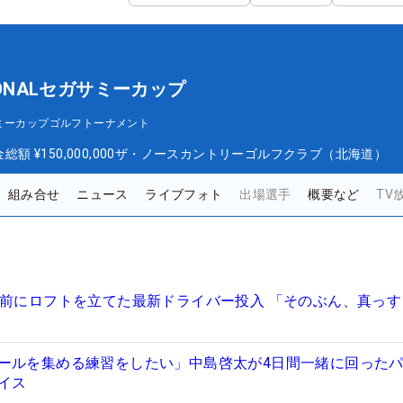
IONALセガサミーカップ
セガサミーカップゴルフトーナメント
金総額
¥150,000,000
ザ・ノースカントリーゴルフクラブ（北海道）
組み合せ
ニュース
ライブフォト
出場選手
概要など
TV
週前にロフトを立てた最新ドライバー投入 「そのぶん、真っす
ールを集める練習をしたい」中島啓太が4日間一緒に回った
イス