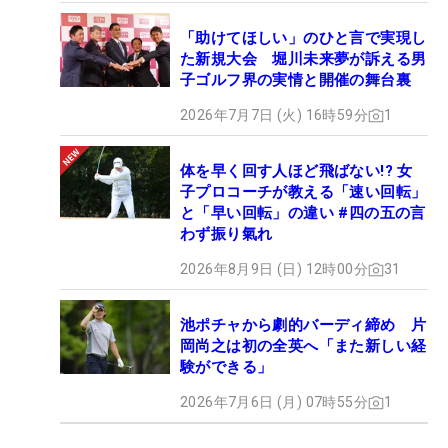
「助けてほしい」のひと言で実現し
た新規大会 堀川未来夢が訴える男
子ゴルフ界の実情と開催の舞台裏
2026年7月7日 (火) 16時59分
1
体を早く回す人ほど飛ばない!? 女
子プロコーチが教える「速い回転」
と「早い回転」の違い #四の五の言
わず振り氣れ
2026年8月9日 (日) 12時00分
31
池ポチャから劇的バーディ締め 片
岡尚之は初の全英へ「また新しい経
験ができる」
2026年7月6日 (月) 07時55分
1