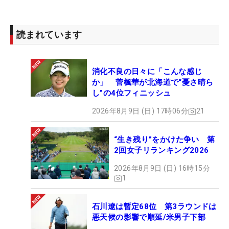
ストを尽くしたい」と力を込めた。
読まれています
また、2000年にホウライカントリー倶楽部（栃木
県）で初年度を迎えたこの大会だが、03年から宍戸
ヒルズカントリークラブ 西コース（茨城県）に会場
消化不良の日々に「こんな感じ
を移している。大会2勝を挙げているのは、伊澤利
か」 菅楓華が北海道で“憂さ晴ら
し”の4位フィニッシュ
光（00年、03年）と宮本勝昌（02年、10年）の2人
いるが、同じゴルフ場での2勝は史上初となる。
2026年8月9日 (日) 17時06分
21
さらに、今大会を制せば、副賞の高級SUV『BMW
“生き残り”をかけた争い 第
X6 35d xDrive Mスポーツ』が手に入るほか、日本開
2回女子リランキング2026
催の米ツアー「ベイカレントクラシック」の出場権
2026年8月9日 (日) 16時15分
も獲得できる。昨年は同大会で60位で終えており、
1
「今年は優勝をつかみ取った先にまたベイカレント
にも挑戦できるので、リベンジしたい気持ちもすご
石川遼は暫定68位 第3ラウンドは
悪天候の影響で順延/米男子下部
く燃えています」と闘志をにじませた。