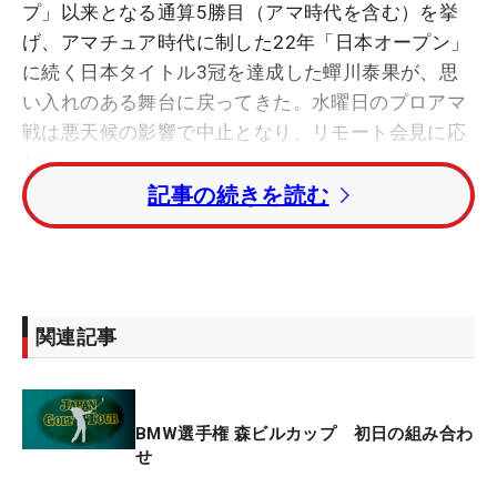
プ」以来となる通算5勝目（アマ時代を含む）を挙
げ、アマチュア時代に制した22年「日本オープン」
に続く日本タイトル3冠を達成した蟬川泰果が、思
い入れのある舞台に戻ってきた。水曜日のプロアマ
戦は悪天候の影響で中止となり、リモート会見に応
じた。
記事の続きを読む
プロ転向した2022年から毎年1勝を挙げていたが、
2024年は未勝利。さらに米国男子下部のコーン・フ
ェリーツアーを主戦場にし、昇格を目指した昨年
は、左肋骨の疲労骨折を負った。復帰からわずか4
関連記事
試合目での優勝は「絶望」からの復活だった。
「『今の自分の実力では優勝争いにはほど遠いな』
BMW選手権 森ビルカップ 初日の組み合わ
と前週まで感じていた。だけど、去年は1日目から
せ
すごくいいスコアで飛び出して、最後もバーディ、