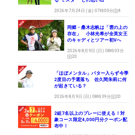
る“ミスター”との思い出
2026年7月24日 (金) 07時00分
4
同郷・桑木志帆は「雲の上の
存在」 小林光希が全英女王
のキャディとツアー初Vへ
2026年8月9日 (日) 08時03分
20
「ほぼメンタル」パター入らず今季
2度目の予選落ち 佐久間朱莉に何
が起きている？
2026年8月9日 (日) 08時39分
20
2組7名以上のプレーに使える！対
象コース限定4,000円分クーポン配
布中！