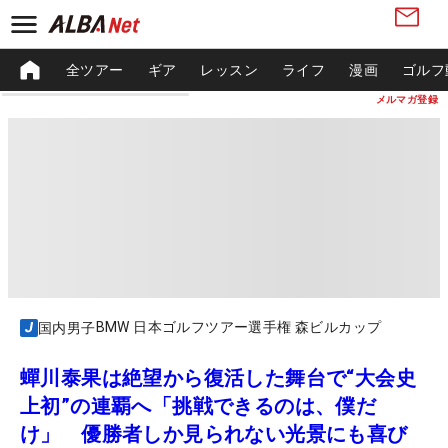
全ツアー
ギア
レッスン
ライフ
漫画
ゴルフ
メルマガ登録
BMW 日本ゴルフツアー選手権 森ビルカップ
国内男子
蟬川泰果は絶望から復活した舞台で“大会史
上初”の連覇へ「挑戦できるのは、僕だ
け」 優勝者しか見られない光景にも喜び