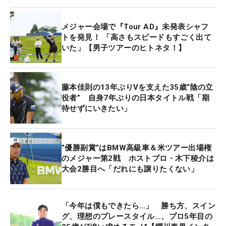
パー、バーディで堀川未来夢選手を捉えたんですけ
ど、本当に是が非でもこのメジャーで優勝したい気
メジャー会場で『Tour AD』未発表シャフ
持ちと、メジャーで優勝すると5年シードを得られ
トを発見！ 「高さもスピードもすごく出て
ることがすごく脳裏にありながら、ガムシャラにプ
いた」【男子ツアーのヒトネタ！】
レーしていたのを覚えています」と振り返る。
首位に立つ堀川未来夢に1打差で迎えた最終18番
藤本佳則の13年ぶりVを支えた35歳“陰の立
で、蝉川は6メートルのバーディパットを決めてガ
役者” 自身7年ぶりの日本タイトル戦「期
待せずにいきたい」
ッツポーズ。堀川はパーとしてプレーオフにもつれ
込み、1ホール目で蝉川がバーディを決めて激闘を
制した。
”優勝副賞”はBMW高級車＆米ツアー出場権
のメジャー第2戦 ホストプロ・木下稜介は
そして今年、ディフェンディングチャンピオンとし
大会2勝目へ「だれにも譲りたくない」
て会場入りすると、クラブハウスに飾られた自身の
パネルや名前が入ったロッカーが目に入った。「歴
代優勝者の方たちのパネルがあって、自分もいつか
「今年は僕もできたら…」 勝ち方、スイン
グ、理想のプレースタイル…、プロ5年目の
ここに乗りたいと思っていた。優勝者の名前が入っ