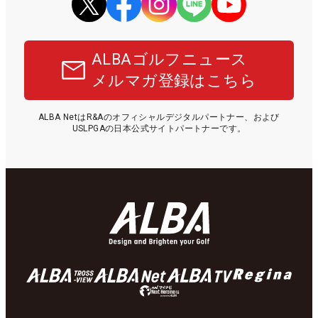
ALBAゴルフニュース
メルマガ登録はこちら
ALBA NetはR&Aのオフィシャルデジタルパートナー、および
USLPGAの日本公式サイトパートナーです。