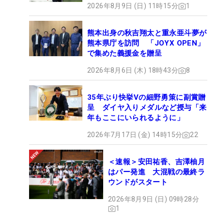
2026年8月9日 (日) 11時15分
1
このメジャーにかける思いが強い理由の一つが、
「職場が5年間、絶対に確保」できること。優勝者
熊本出身の秋吉翔太と重永亜斗夢が
に与えられる5年間のシードは大きい。「（去年
熊本県庁を訪問 「JOYX OPEN」
で集めた義援金を贈呈
は）バーディパットが入った瞬間も、真っ先に頭に
思い浮かんだのは5年シード。（大会）連覇を達成
2026年8月6日 (木) 18時43分
8
した選手がいないという部分でも、もう一度勝ちた
い大会ではあるとすごく思っています」と連覇への
35年ぶり快挙Vの細野勇策に副賞贈
呈 ダイヤ入りメダルなど授与「来
強い思いを胸に、大舞台へ挑む。（文・高木彩音）
年もここにいられるように」
2026年7月17日 (金) 14時15分
22
＜速報＞安田祐香、吉澤柚月
はパー発進 大混戦の最終ラ
ウンドがスタート
2026年8月9日 (日) 09時28分
1