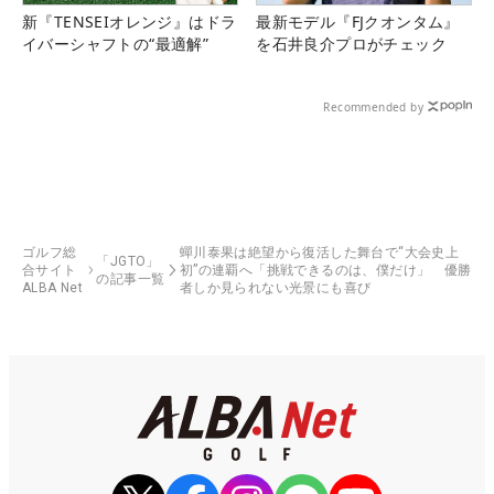
新『TENSEIオレンジ』はドラ
最新モデル『FJクオンタム』
イバーシャフトの“最適解”
を石井良介プロがチェック
Recommended by
ゴルフ総
蟬川泰果は絶望から復活した舞台で“大会史上
「JGTO」
合サイト
初”の連覇へ「挑戦できるのは、僕だけ」 優勝
の記事一覧
ALBA Net
者しか見られない光景にも喜び