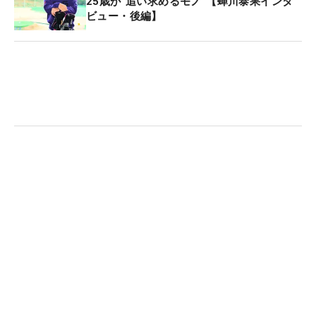
25歳が“追い求めるモノ”【蟬川泰果インタ
たロッカールームを使えるのも見ていた。今回、自
ビュー・後編】
分のパネルと自分のロッカーができていることに1
番喜びに思っていた」と笑顔を見せた。
一方、今季はここまで6試合に出場して予選落ち2
回、棄権1回と苦戦。「これまでのキャリアを振り
返っても、2試合予選落ちはなかなかなかった。状
態は良くなってきていると思うんですけど、自分の
調子と噛み合っていない。そこを試合でしっかり発
揮できるように、いろいろ考えながら（調整を）し
たいと思っています」と振り返り、前を向いた。
今週は大会史上初の連覇がかかる。「連覇に挑戦で
きるのは、今年は僕だけ。（今年はここまで）いい
結果を残している状況ではないですけど、そこに向
けて、出るからには勝ちたい気持ちが強くある。ま
ずは、連覇に向けて4日間回れることと、自分のベ