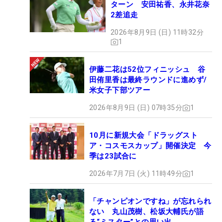
ターン 安田祐香、永井花奈
2差追走
2026年8月9日 (日) 11時32分
1
伊藤二花は52位フィニッシュ 谷
田侑里香は最終ラウンドに進めず/
米女子下部ツアー
2026年8月9日 (日) 07時35分
1
10月に新規大会「ドラッグスト
ア・コスモスカップ」開催決定 今
季は23試合に
2026年7月7日 (火) 11時49分
1
「チャンピオンですね」が忘れられ
ない 丸山茂樹、松坂大輔氏が語