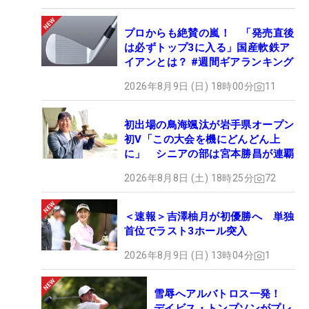
プロからも絶賛の嵐！ 「発売直後
は必ずトップ3に入る」国産軟鉄ア
イアンとは？ #週間ギアランキング
2026年8月9日 (日) 18時00分
11
初出場の鳥海颯汰が岩手県オープン
初V「この大会を機にどんどん上
に」 シニアの部は宮本勝昌が連覇
2026年8月8日 (土) 18時25分
72
＜速報＞吉澤柚月が初優勝へ 単独
首位でラスト3ホール突入
2026年8月9日 (日) 13時04分
1
雪辱へアルバトロス一発！
デイビス・トンプソンがプレ