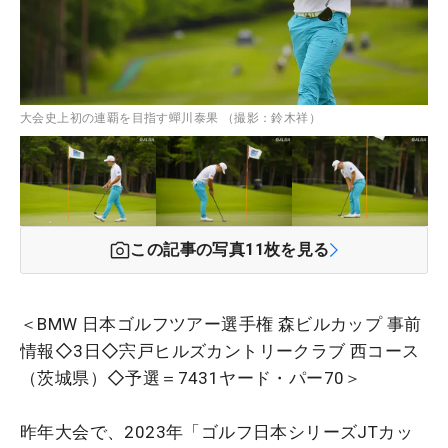
大会史上初の連覇を目指す蟬川泰果 （撮影：鈴木祥）
この記事の写真
11
枚を見る
＜BMW 日本ゴルフツアー選手権 森ビルカップ 事前
情報◇3日◇宍戸ヒルズカントリークラブ 西コース
（茨城県）◇予選＝7431ヤード・パー70＞
昨年大会で、2023年「ゴルフ日本シリーズJTカッ