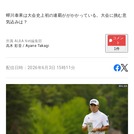
蟬川泰果は大会史上初の連覇ががかかっている。大会に挑む意
気込みは？
コメン
所属
ALBA Net編集部
ト
高木 彩音
/
Ayane Takagi
1
件
配信日時：
2026年6月3日 15時11分