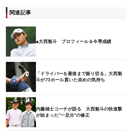
まずドライバーから見ていくと、ヘッドは
タイトリ
スト
の『TSi3』で、ロフト10度のヘッドをカチャカ
関連記事
チャでD1のポジションにしているので、実際のロフ
トは9.25度となる。目を引くのはそのシャフト。ド
ライバーも3番ウッドもプロジェクトXの『ハザーダ
ススモークRDX』を使用している。日本ではあまり
■大西魁斗 プロフィール＆今季成績
聞き慣れないシャフトなのだ。
「ハザーダススモークはアメリカではけっこう使っ
ている選手がいて、硬いといわれているシャフトで
「ドライバーを最後まで振り切る」大西魁
斗が73ホール貫いた攻めの気持ち
す。日本では硬めのほうかもしれないですけど、ア
メリカからしたら普通。冬はヘッドスピードが上が
りづらいので、硬すぎかなと思いますけど、ゴルフ
は暖かい時期にやるので、このシャフトを使い続け
内藤雄士コーチが語る 大西魁斗の快進撃
ています」
が始まった“一足分”の修正
次にアイアンのシャフトを見ていくと、105グラム