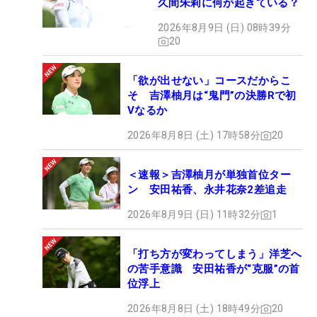
久間朱莉に何が起きている？
2026年8月9日 (日) 08時39分
20
「欲が出せない」コースだからこ
そ 吉澤柚月は“鬼門”の決勝Rで初
Vなるか
2026年8月8日 (土) 17時58分
20
＜速報＞吉澤柚月が単独首位ター
ン 安田祐香、永井花奈2差追走
2026年8月9日 (日) 11時32分
1
「打ち方が変わってしまう」洋芝へ
の苦手意識 安田祐香が“克服”の首
位浮上
2026年8月8日 (土) 18時49分
20