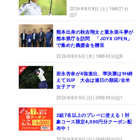
2026年8月8日 (土) 16時21分
1
熊本出身の秋吉翔太と重永亜斗夢が
熊本県庁を訪問 「JOYX OPEN」
で集めた義援金を贈呈
2026年8月6日 (木) 18時43分
8
岩永杏奈が4強進出、準決勝は9H終
えて3UP 大会は連日の順延/全米
女子アマ
2026年8月9日 (日) 09時39分
1
2組7名以上のプレーに使える！対
象コース限定4,000円分クーポン配
布中！
2026年8月9日 (日) 06時00分
1