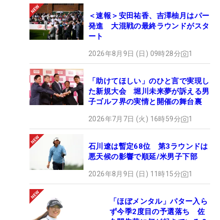
＜速報＞安田祐香、吉澤柚月はパー
発進 大混戦の最終ラウンドがスタ
ート
2026年8月9日 (日) 09時28分
1
「助けてほしい」のひと言で実現し
た新規大会 堀川未来夢が訴える男
子ゴルフ界の実情と開催の舞台裏
2026年7月7日 (火) 16時59分
1
石川遼は暫定68位 第3ラウンドは
悪天候の影響で順延/米男子下部
2026年8月9日 (日) 11時15分
1
「ほぼメンタル」パター入ら
ず今季2度目の予選落ち 佐