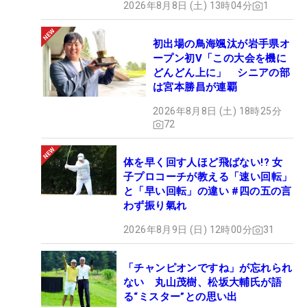
2026年8月8日 (土) 13時04分
1
初出場の鳥海颯汰が岩手県オ
ープン初V「この大会を機に
どんどん上に」 シニアの部
は宮本勝昌が連覇
2026年8月8日 (土) 18時25分
72
体を早く回す人ほど飛ばない!? 女
子プロコーチが教える「速い回転」
と「早い回転」の違い #四の五の言
わず振り氣れ
2026年8月9日 (日) 12時00分
31
「チャンピオンですね」が忘れられ
ない 丸山茂樹、松坂大輔氏が語
る“ミスター”との思い出