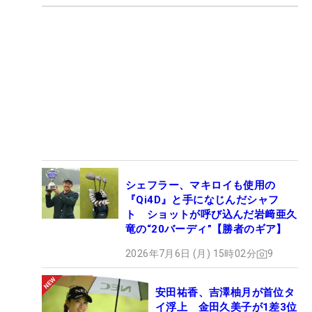
シェフラー、マキロイも使用の
『Qi4D』と手になじんだシャフ
ト ショットが呼び込んだ岩﨑亜久
竜の“20バーディ”【勝者のギア】
2026年7月6日 (月) 15時02分
9
安田祐香、吉澤柚月が首位タ
イ浮上 金田久美子が1差3位