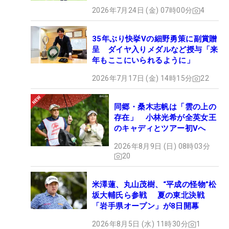
2026年7月24日 (金) 07時00分
4
35年ぶり快挙Vの細野勇策に副賞贈
呈 ダイヤ入りメダルなど授与「来
年もここにいられるように」
2026年7月17日 (金) 14時15分
22
同郷・桑木志帆は「雲の上の
存在」 小林光希が全英女王
のキャディとツアー初Vへ
2026年8月9日 (日) 08時03分
20
米澤蓮、丸山茂樹、“平成の怪物”松
坂大輔氏ら参戦 夏の東北決戦
「岩手県オープン」が8日開幕
2026年8月5日 (水) 11時30分
1