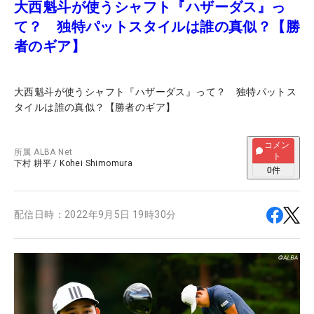
大西魁斗が使うシャフト『ハザーダス』っ
て？ 独特パットスタイルは誰の真似？【勝
者のギア】
大西魁斗が使うシャフト『ハザーダス』って？ 独特パットス
タイルは誰の真似？【勝者のギア】
コメン
所属
ALBA Net
ト
下村 耕平
/
Kohei Shimomura
0
件
配信日時：
2022年9月5日 19時30分