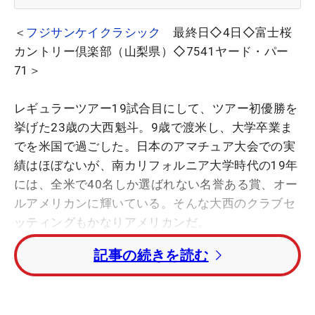
＜
フジサンケイクラシック
最終日◇4日◇富士桜
カントリー倶楽部（山梨県）◇7541ヤード・パー
71＞
レギュラーツアー19試合目にして、ツアー初優勝を
挙げた23歳の大西魁斗。9歳で渡米し、大学卒業ま
でを米国で過ごした。日本のアマチュア大会での実
績はほぼないが、南カリフォルニア大学時代の19年
には、全米で40名しか選ばれない名誉ある賞、オー
ルアメリカンに輝いている。そんな大西のクラブセ
ッティングもかなりアメリカンだ。
記事の続きを読む
大西魁斗が使うドライバーのシャフトが珍しい【写
真】