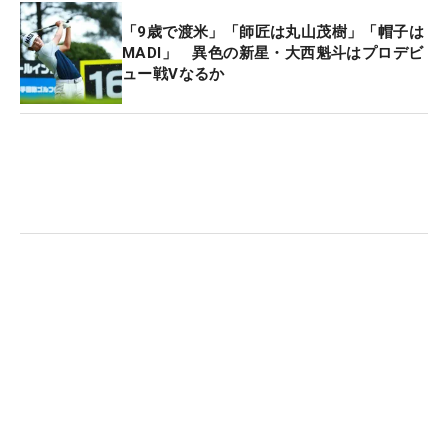
台の『ダイナミックゴールド105』と、120〜130グ
「9歳で渡米」「師匠は丸山茂樹」「帽子は
ラム台を使う選手が多い男子プロとしては軽めだ。
MADI」 異色の新星・大西魁斗はプロデビ
「アイアンはけっこう軽めですね。重いシャフトだ
ュー戦Vなるか
と連戦が続いたときにスイングの状態が悪くなって
しまう。軽い方が振りやすいので、『105』は16歳
くらいからずっと使っています」。