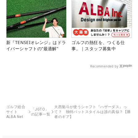
新『TENSEIオレンジ』はドラ
ゴルフの熱狂を、つくる仕
イバーシャフトの“最適解”
事。｜スタッフ募集中
Recommended by
ゴルフ総合
大西魁斗が使うシャフト『ハザーダス』っ
「JGTO」
サイト
て？ 独特パットスタイルは誰の真似？【勝
の記事一覧
ALBA Net
者のギア】