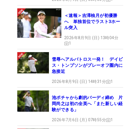
＜速報＞吉澤柚月が初優勝
へ 単独首位でラスト3ホー
ル突入
2026年8月9日 (日) 13時04分
1
雪辱へアルバトロス一発！ デイビ
ス・トンプソンがプレーオフ圏内に
急接近
2026年8月9日 (日) 14時31分
1
池ポチャから劇的バーディ締め 片
岡尚之は初の全英へ「また新しい経
験ができる」
2026年7月6日 (月) 07時55分
1