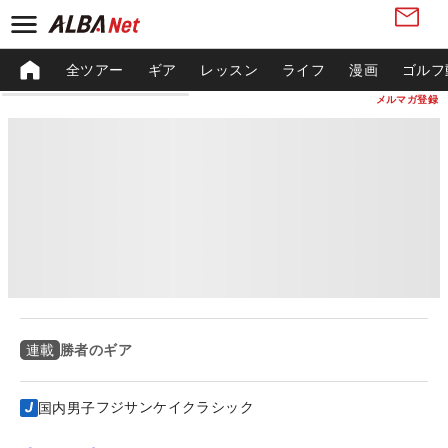
全ツアー
ギア
レッスン
ライフ
漫画
ゴルフ
メルマガ登録
勝者のギア
連載
フジサンケイクラシック
国内男子