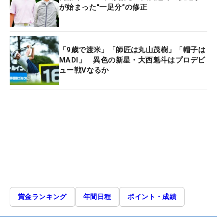
が始まった“一足分”の修正
「9歳で渡米」「師匠は丸山茂樹」「帽子は
MADI」 異色の新星・大西魁斗はプロデビ
ュー戦Vなるか
賞金ランキング
年間日程
ポイント・成績