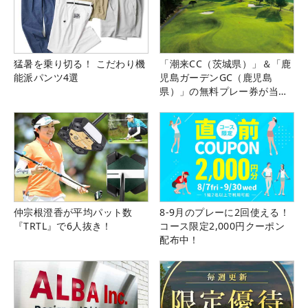
猛暑を乗り切る！ こだわり機
「潮来CC（茨城県）」＆「鹿
能派パンツ4選
児島ガーデンGC（鹿児島
県）」の無料プレー券が当た
る！！
仲宗根澄香が平均パット数
8-9月のプレーに2回使える！
『TRTL』で6人抜き！
コース限定2,000円クーポン
配布中！