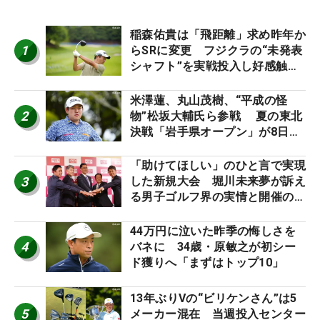
稲森佑貴は「飛距離」求め昨年か
1
らSRに変更 フジクラの“未発表
シャフト”を実戦投入し好感触
「つかまえにいける」【男子ツア
ーのヒトネタ！】
米澤蓮、丸山茂樹、“平成の怪
2
物”松坂大輔氏ら参戦 夏の東北
決戦「岩手県オープン」が8日開
幕
「助けてほしい」のひと言で実現
3
した新規大会 堀川未来夢が訴え
る男子ゴルフ界の実情と開催の舞
台裏
44万円に泣いた昨季の悔しさを
4
バネに 34歳・原敏之が初シー
ド獲りへ「まずはトップ10」
13年ぶりVの“ビリケンさん”は5
5
メーカー混在 当週投入センター