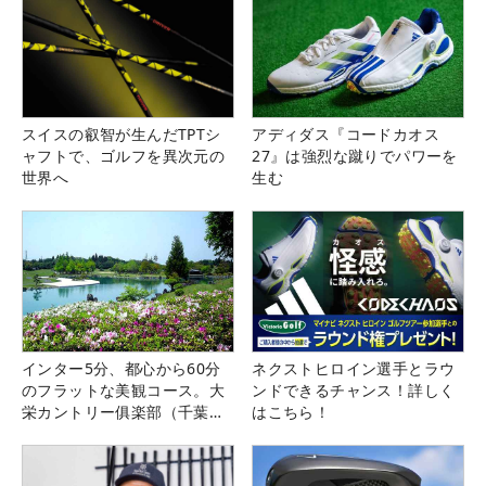
スイスの叡智が生んだTPTシ
アディダス『コードカオス
ャフトで、ゴルフを異次元の
27』は強烈な蹴りでパワーを
世界へ
生む
インター5分、都心から60分
ネクストヒロイン選手とラウ
のフラットな美観コース。大
ンドできるチャンス！詳しく
栄カントリー俱楽部（千葉
はこちら！
県）