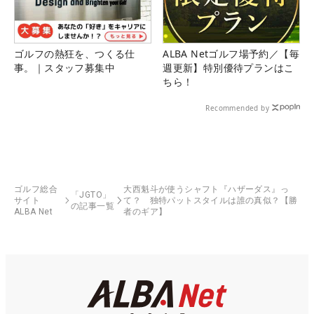
ゴルフの熱狂を、つくる仕
ALBA Netゴルフ場予約／【毎
事。｜スタッフ募集中
週更新】特別優待プランはこ
ちら！
Recommended by
ゴルフ総合
大西魁斗が使うシャフト『ハザーダス』っ
「JGTO」
サイト
て？ 独特パットスタイルは誰の真似？【勝
の記事一覧
ALBA Net
者のギア】