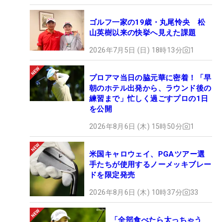
ゴルフ一家の19歳・丸尾怜央 松
山英樹以来の快挙へ見えた課題
2026年7月5日 (日) 18時13分
1
プロアマ当日の脇元華に密着！「早
朝のホテル出発から、ラウンド後の
練習まで」忙しく過ごすプロの1日
を公開
2026年8月6日 (木) 15時50分
1
米国キャロウェイ、PGAツアー選
手たちが使用するノーメッキブレー
ドを限定発売
2026年8月6日 (木) 10時37分
33
「全部食べたら太っちゃう