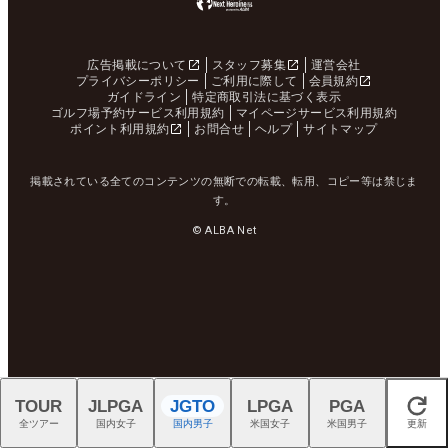
広告掲載について
スタッフ募集
運営会社
プライバシーポリシー
ご利用に際して
会員規約
ガイドライン
特定商取引法に基づく表示
ゴルフ場予約サービス利用規約
マイページサービス利用規約
ポイント利用規約
お問合せ
ヘルプ
サイトマップ
掲載されている全てのコンテンツの無断での転載、転用、コピー等は禁じま
す。
© ALBA Net
TOUR
JLPGA
JGTO
LPGA
PGA
閉じる
全ツアー
国内女子
国内男子
米国女子
米国男子
更新