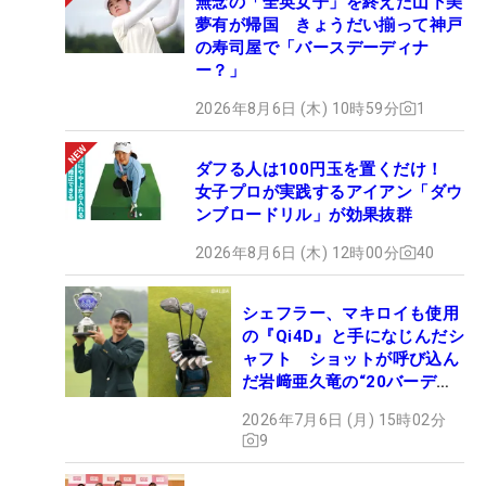
無念の「全英女子」を終えた山下美
夢有が帰国 きょうだい揃って神戸
の寿司屋で「バースデーディナ
ー？」
2026年8月6日 (木) 10時59分
1
ダフる人は100円玉を置くだけ！
女子プロが実践するアイアン「ダウ
ンブロードリル」が効果抜群
2026年8月6日 (木) 12時00分
40
シェフラー、マキロイも使用
の『Qi4D』と手になじんだシ
ャフト ショットが呼び込ん
だ岩﨑亜久竜の“20バーデ
ィ”【勝者のギア】
2026年7月6日 (月) 15時02分
9