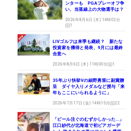
ンターも PGAプレーオフ争
い、当落線上の大物選手は？
2026年8月6日 (木) 14時02分
1
LIVゴルフは来季も継続？ 新たな
投資家を獲得と発表、9月には最終
合意へ
2026年8月6日 (木) 11時00分
1
35年ぶり快挙Vの細野勇策に副賞贈
呈 ダイヤ入りメダルなど授与「来
年もここにいられるように」
2026年7月17日 (金) 14時15分
22
「ビール注ぐのむずかしかった…」
江口紗代が北海道で初ビアガーデ