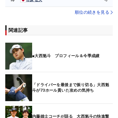
市原 弘大
順位の続きを見る
関連記事
■大西魁斗 プロフィール＆今季成績
「ドライバーを最後まで振り切る」大西魁
斗が73ホール貫いた攻めの気持ち
内藤雄士コーチが語る 大西魁斗の快進撃