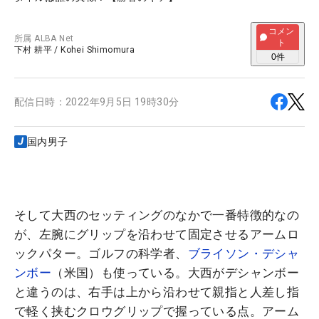
コメン
所属
ALBA Net
ト
下村 耕平
/
Kohei Shimomura
0
件
配信日時：
2022年9月5日 19時30分
国内男子
そして大西のセッティングのなかで一番特徴的なの
が、左腕にグリップを沿わせて固定させるアームロ
ックパター。ゴルフの科学者、
ブライソン・デシャ
ンボー
（米国）も使っている。大西がデシャンボー
と違うのは、右手は上から沿わせて親指と人差し指
で軽く挟むクロウグリップで握っている点。アーム