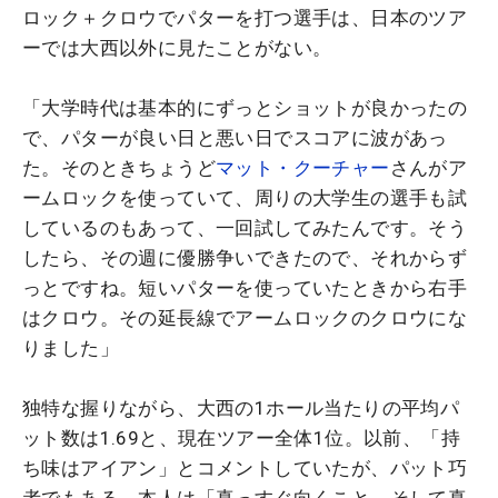
ロック＋クロウでパターを打つ選手は、日本のツア
ーでは大西以外に見たことがない。
「大学時代は基本的にずっとショットが良かったの
で、パターが良い日と悪い日でスコアに波があっ
た。そのときちょうど
マット・クーチャー
さんがア
ームロックを使っていて、周りの大学生の選手も試
しているのもあって、一回試してみたんです。そう
したら、その週に優勝争いできたので、それからず
っとですね。短いパターを使っていたときから右手
はクロウ。その延長線でアームロックのクロウにな
りました」
独特な握りながら、大西の1ホール当たりの平均パ
ット数は1.69と、現在ツアー全体1位。以前、「持
ち味はアイアン」とコメントしていたが、パット巧
者でもある。本人は「真っすぐ向くこと。そして真