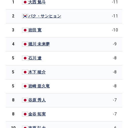
1
-11
大西 魁斗
2
-11
パク・サンヒョン
3
-10
岩田 寛
4
-9
堀川 未来夢
5
-8
石川 遼
5
-8
木下 稜介
5
-8
岩崎 亜久竜
8
-7
谷原 秀人
8
-7
金谷 拓実
10
-6