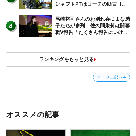
シャフトPTはコーチの助言【勝
者のギア】
尾崎将司さんのお別れ会にまな弟
6
子たちが参列 佐久間朱莉は開幕
戦V報告「たくさん報告にいける
ように」
ランキングをもっと見る
ページ上部へ
オススメの記事