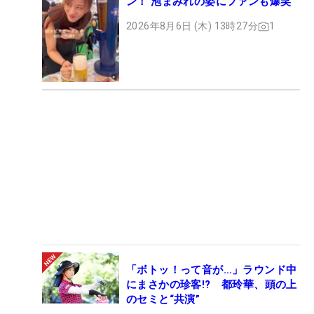
ン！ 泡まみれの姿にファンも爆笑
2026年8月6日 (木) 13時27分
1
「ボトッ！って音が…」ラウンド中
にまさかの珍客!? 都玲華、頭の上
のセミと“共演”