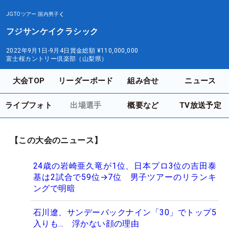
JGTOツアー
国内男子
フジサンケイクラシック
2022年9月1日-9月4日
賞金総額
¥110,000,000
富士桜カントリー倶楽部（山梨県）
大会TOP
リーダーボード
組み合せ
ニュース
ライブフォト
出場選手
概要など
TV放送予定
【この大会のニュース】
24歳の岩崎亜久竜が1位、日本プロ3位の吉田泰
基は2試合で59位→7位 男子ツアーのリランキ
ングで明暗
石川遼、サンデーバックナイン「30」でトップ5
入りも… 浮かない顔の理由