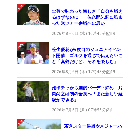
全英で味わった悔しさ「自分も戦え
るはずなのに」 佐久間朱莉に強ま
った米ツアー参戦への思い
2026年8月6日 (木) 16時45分
19
笹生優花が6度目のジュニアイベン
ト開催 ゴルフを通じて伝えたいこ
と「真剣だけど、それを楽しむ」
2026年8月6日 (木) 17時43分
19
池ポチャから劇的バーディ締め 片
岡尚之は初の全英へ「また新しい経
験ができる」
2026年7月6日 (月) 07時55分
1
若きスター候補やメジャーハ