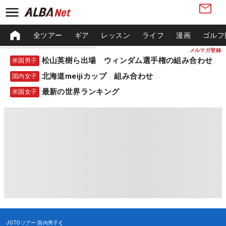
全ツアー
ギア
レッスン
ライフ
漫画
ゴルフ
メルマガ登録
松山英樹ら出場 ウィンダム選手権の組み合わせ
米国男子
北海道meijiカップ 組み合わせ
国内女子
最新の世界ランキング
米国女子
JGTOツアー
国内男子