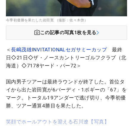
今季初優勝を果たした岩田寛 （撮影：佐々木啓）
この記事の写真
1
枚を見る
＜
長嶋茂雄INVITATIONALセガサミーカップ
最終
日◇21日◇ザ・ノースカントリーゴルフクラブ（北
海道）◇7178ヤード・パー72＞
国内男子ツアーは最終ラウンドが終了した。首位タ
イから出た岩田寛が6バーディ・1ボギーの「67」を
マーク。トータル19アンダーで逃げ切り、今季初優
勝、ツアー通算4勝目を果たした。
笑顔でホールアウトを迎える石川遼【写真】