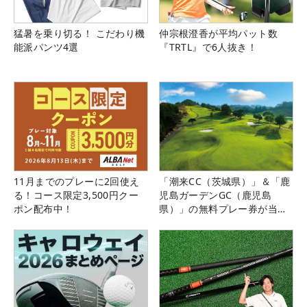
猛暑を乗り切る！ こだわり機
仲宗根澄香が平均パット数
能派パンツ4選
『TRTL』で6人抜き！
11月までのプレーに2回使え
「潮来CC（茨城県）」＆「鹿
る！コース限定3,500円クー
児島ガーデンGC（鹿児島
ポン配布中！
県）」の無料プレー券が当た
る！！