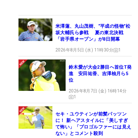
米澤蓮、丸山茂樹、“平成の怪物”松
坂大輔氏ら参戦 夏の東北決戦
「岩手県オープン」が8日開幕
2026年8月5日 (水) 11時30分
1
鈴木愛が大会2勝目へ首位T発
進 安田祐香、吉澤柚月ら5
位
2026年8月7日 (金) 16時14分
1
セキ・ユウティンが前髪パッツン
に！ 新ヘアスタイルに「美しすぎ
て怖い」「プロゴルファーには見え
ない」とコメント殺到