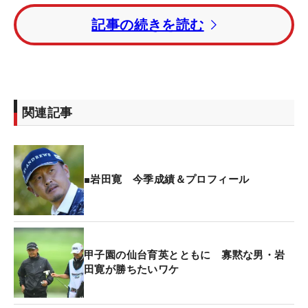
トータル17アンダー・2位に大槻智春。トータル16
記事の続きを読む
アンダー・3位に金谷拓実が入った。
石川遼は6バーディ・2ボギーの「68」をマーク。ト
ータル11アンダー・4位タイでフィニッシュし、今
季初のトップ5入りとなった。
関連記事
■岩田寛 今季成績＆プロフィール
甲子園の仙台育英とともに 寡黙な男・岩
田寛が勝ちたいワケ