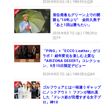
2026年8月6日 (木) 18時43分
8
首位発進もグリーン上での開
眼も“10年ぶり” 金田久美子
「あと1回は勝ちたい」
2026年8月7日 (金) 17時29分
19
「PING」×「ECCO Leather」がコ
ラボ！ 経年変化を楽しむ上質な
『ARIZONA DESERT』コレクショ
ン、9月15日限定デビュー
2026年8月7日 (金) 14時28分
64
ゴルフウェアとは一味違うギャップ
にノックアウト！ ファンが惚れ直
した「ドレス姿が完璧すぎる女子プ
ロ」神10