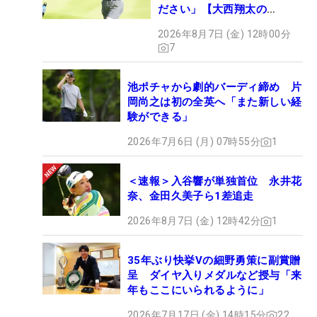
ださい」【大西翔太の
HOTSHOT】
2026年8月7日 (金) 12時00分
7
池ポチャから劇的バーディ締め 片
岡尚之は初の全英へ「また新しい経
験ができる」
2026年7月6日 (月) 07時55分
1
＜速報＞入谷響が単独首位 永井花
奈、金田久美子ら1差追走
2026年8月7日 (金) 12時42分
1
35年ぶり快挙Vの細野勇策に副賞贈
呈 ダイヤ入りメダルなど授与「来
年もここにいられるように」
2026年7月17日 (金) 14時15分
22