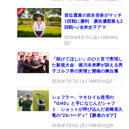
首位通過の岩永杏奈がマッチ
1回戦に勝利 廣吉優梨菜も2
回戦へ/全米女子アマ
2026年8月7日 (金) 10時04分
1
「助けてほしい」のひと言で実現し
た新規大会 堀川未来夢が訴える男
子ゴルフ界の実情と開催の舞台裏
2026年7月7日 (火) 16時59分
1
シェフラー、マキロイも使用の
『Qi4D』と手になじんだシャフ
ト ショットが呼び込んだ岩﨑亜久
竜の“20バーディ”【勝者のギア】
2026年7月6日 (月) 15時02分
9