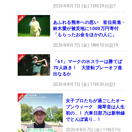
2026年8月7日 (金) 15時29分
7
あふれる熊本への思い 首位発進・
鈴木愛が被災地に1000万円寄付
「もらったお金をほかの人に」
2026年8月7日 (金) 18時10分
19
「61」マークのホスラーは勝てば
70人抜き！ 大逆転プレーオフ進
出なるか
2026年8月7日 (金) 11時30分
1
女子プロたちが過ごしたオー
プンウィーク 堀琴音は人生
初の…！ 六車日那乃は新幹線
でとんぼ返り…！
2026年8月7日 (金) 11時57分