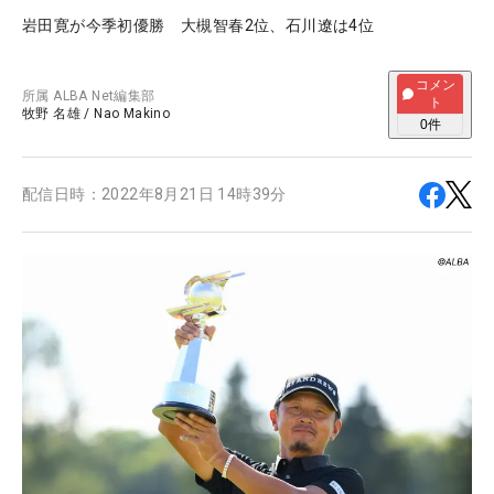
岩田寛が今季初優勝 大槻智春2位、石川遼は4位
コメン
所属
ALBA Net編集部
ト
牧野 名雄
/
Nao Makino
0
件
配信日時：
2022年8月21日 14時39分