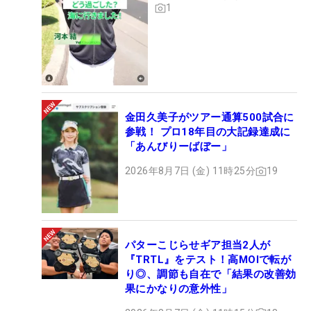
1
金田久美子がツアー通算500試合に
参戦！ プロ18年目の大記録達成に
「あんびりーばぼー」
2026年8月7日 (金) 11時25分
19
パターこじらせギア担当2人が
『TRTL』をテスト！高MOIで転が
り◎、調節も自在で「結果の改善効
果にかなりの意外性」