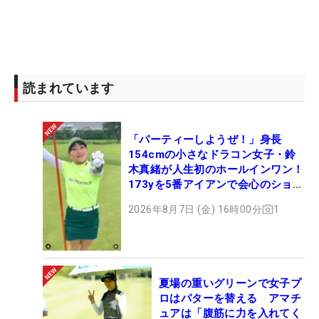
読まれています
「パーティーしようぜ！」身長
154cmの小さなドラコン女子・鈴
木真緒が人生初のホールインワン！
173yを5番アイアンで会心のショッ
ト
2026年8月7日 (金) 16時00分
1
夏場の重いグリーンで女子プ
ロはパターを替える アマチ
ュアは「腹筋に力を入れてく