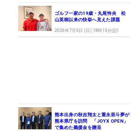
ゴルフ一家の19歳・丸尾怜央 松
山英樹以来の快挙へ見えた課題
2026年7月5日 (日) 18時13分
1
熊本出身の秋吉翔太と重永亜斗夢が
熊本県庁を訪問 「JOYX OPEN」
で集めた義援金を贈呈