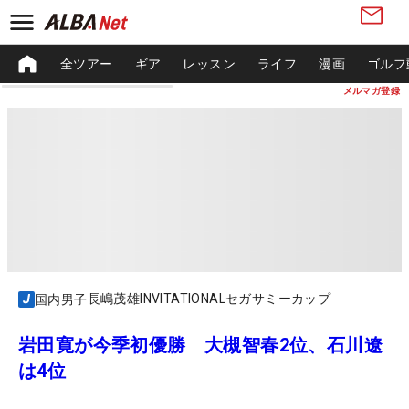
全ツアー
ギア
レッスン
ライフ
漫画
ゴルフ
メルマガ登録
長嶋茂雄INVITATIONALセガサミーカップ
国内男子
岩田寛が今季初優勝 大槻智春2位、石川遼
は4位