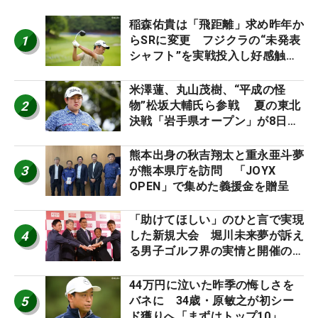
稲森佑貴は「飛距離」求め昨年か
1
らSRに変更 フジクラの“未発表
シャフト”を実戦投入し好感触
「つかまえにいける」【男子ツア
ーのヒトネタ！】
米澤蓮、丸山茂樹、“平成の怪
2
物”松坂大輔氏ら参戦 夏の東北
決戦「岩手県オープン」が8日開
幕
熊本出身の秋吉翔太と重永亜斗夢
3
が熊本県庁を訪問 「JOYX
OPEN」で集めた義援金を贈呈
「助けてほしい」のひと言で実現
4
した新規大会 堀川未来夢が訴え
る男子ゴルフ界の実情と開催の舞
台裏
44万円に泣いた昨季の悔しさを
5
バネに 34歳・原敏之が初シー
ド獲りへ「まずはトップ10」