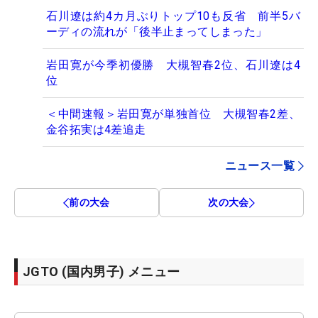
石川遼は約4カ月ぶりトップ10も反省 前半5バ
ーディの流れが「後半止まってしまった」
岩田寛が今季初優勝 大槻智春2位、石川遼は4
位
＜中間速報＞岩田寛が単独首位 大槻智春2差、
金谷拓実は4差追走
ニュース一覧
前の大会
次の大会
JGTO (国内男子) メニュー