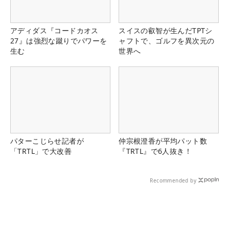
アディダス『コードカオス
スイスの叡智が生んだTPTシ
27』は強烈な蹴りでパワーを
ャフトで、ゴルフを異次元の
生む
世界へ
パターこじらせ記者が
仲宗根澄香が平均パット数
「TRTL」で大改善
『TRTL』で6人抜き！
Recommended by