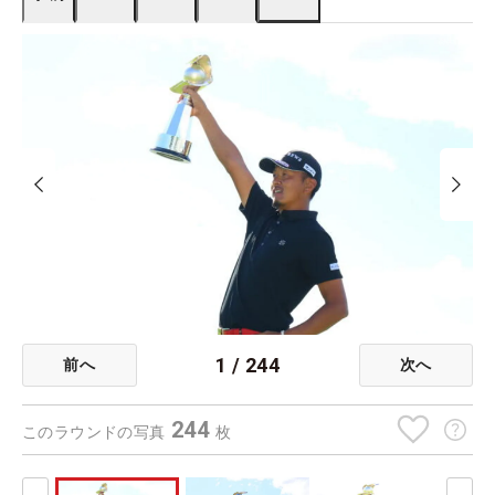
1
/
244
前へ
次へ
244
このラウンドの写真
枚