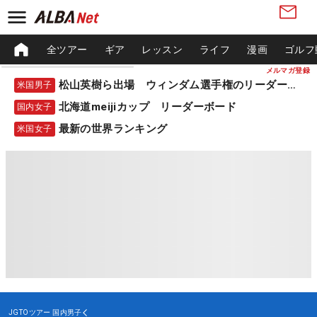
全ツアー
ギア
レッスン
ライフ
漫画
ゴルフ
メルマガ登録
松山英樹ら出場 ウィンダム選手権のリーダーボード
米国男子
北海道meijiカップ リーダーボード
国内女子
最新の世界ランキング
米国女子
JGTOツアー
国内男子