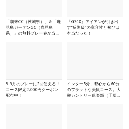
「潮来CC（茨城県）」＆「鹿
『G740』アイアンが引き出
児島ガーデンGC（鹿児島
す“反則級”の寛容性と飛びは
県）」の無料プレー券が当た
本当だった！
る！！
8-9月のプレーに2回使える！
インター5分、都心から60分
コース限定2,000円クーポン
のフラットな美観コース。大
配布中！
栄カントリー俱楽部（千葉
県）