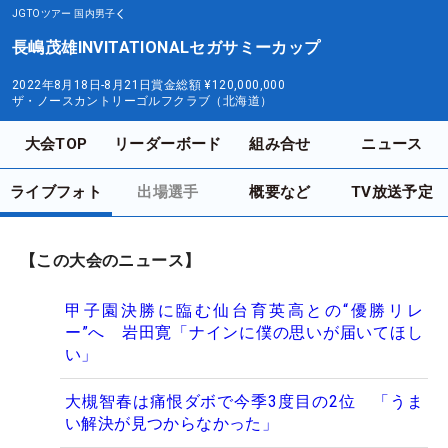
JGTOツアー
国内男子
長嶋茂雄INVITATIONALセガサミーカップ
2022年8月18日-8月21日
賞金総額
¥120,000,000
ザ・ノースカントリーゴルフクラブ（北海道）
大会TOP
リーダーボード
組み合せ
ニュース
ライブフォト
出場選手
概要など
TV放送予定
【この大会のニュース】
甲子園決勝に臨む仙台育英高との“優勝リレ
ー”へ 岩田寛「ナインに僕の思いが届いてほし
い」
大槻智春は痛恨ダボで今季3度目の2位 「うま
い解決が見つからなかった」