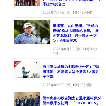
季は23試合に
2026年7月7日 (火) 11時49分
1
米澤蓮、丸山茂樹、“平成の
怪物”松坂大輔氏ら参戦 夏
の東北決戦「岩手県オープ
ン」が8日開幕
2026年8月5日 (水) 11時30分
1
石川遼は終盤の4連続バーディで決
勝進出 杉浦悠太は予選落ち/米男
子下部
2026年8月8日 (土) 10時33分
1
熊本出身の秋吉翔太と重永亜斗夢が
熊本県庁を訪問 「JOYX OPEN」