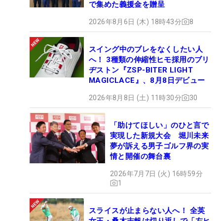
で集めた義援金を贈呈
2026年8月6日 (木) 18時43分
8
スイング中のブレをなくしたい人
へ！ 3種類の伸縮性ヒモ採用のブリ
ヂストン『ZSP-BITER LIGHT
MAGICLACE』、8月8日デビュー
2026年8月8日 (土) 11時30分
30
「助けてほしい」のひと言で
実現した新規大会 堀川未来
夢が訴える男子ゴルフ界の実
情と開催の舞台裏
2026年7月7日 (火) 16時59分
1
スライスが止まらない人へ！ 全英
女王・桑木志帆は切り返しで「左ヒ