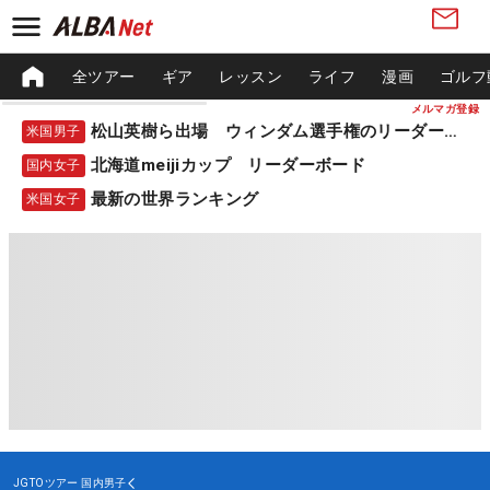
全ツアー
ギア
レッスン
ライフ
漫画
ゴルフ
メルマガ登録
松山英樹ら出場 ウィンダム選手権のリーダーボード
米国男子
北海道meijiカップ リーダーボード
国内女子
最新の世界ランキング
米国女子
JGTOツアー
国内男子