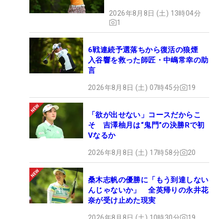
2026年8月8日 (土) 13時04分
1
6戦連続予選落ちから復活の狼煙
入谷響を救った師匠・中嶋常幸の助
言
2026年8月8日 (土) 07時45分
19
「欲が出せない」コースだからこ
そ 吉澤柚月は“鬼門”の決勝Rで初
Vなるか
2026年8月8日 (土) 17時58分
20
桑木志帆の優勝に「もう到達しない
んじゃないか」 全英帰りの永井花
奈が受け止めた現実
2026年8月8日 (土) 10時30分
19