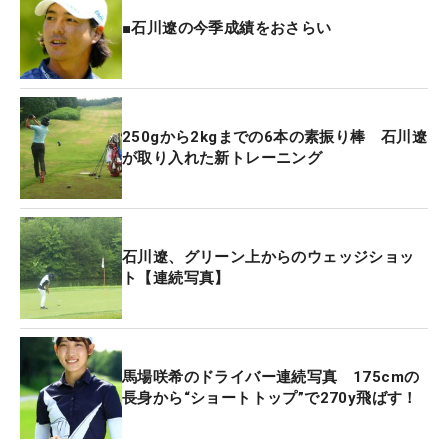
■石川遼の今季成績をおさらい
250gから2kgまでの6本の素振り棒 石川遼
が取り入れた新トレーニング
石川遼、グリーン上からのウェッジショッ
ト【連続写真】
馬場咲希のドライバー連続写真 175cmの
長身から“ショートトップ”で270y飛ばす！