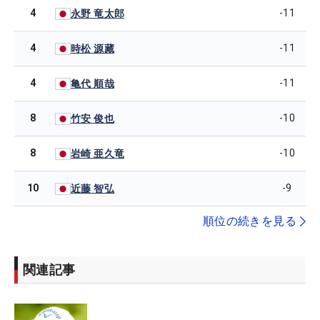
4
-11
永野 竜太郎
4
-11
時松 源藏
4
-11
亀代 順哉
8
-10
竹安 俊也
8
-10
岩崎 亜久竜
10
-9
近藤 智弘
順位の続きを見る
関連記事