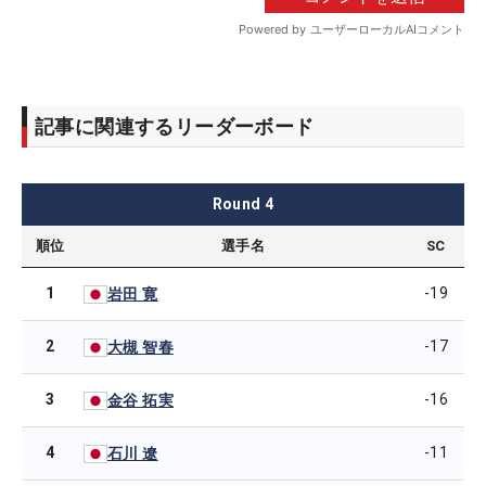
記事に関連するリーダーボード
Round
4
順位
選手名
SC
1
-19
岩田 寛
2
-17
大槻 智春
3
-16
金谷 拓実
4
-11
石川 遼