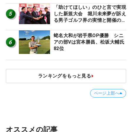
「助けてほしい」のひと言で実現
5
した新規大会 堀川未来夢が訴え
る男子ゴルフ界の実情と開催の舞
台裏
蛯名大和が岩手県OP優勝 シニ
6
アの部Vは宮本勝昌、松坂大輔氏
82位
ランキングをもっと見る
ページ上部へ
オススメの記事