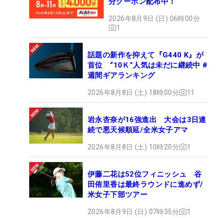
分クーポン配布中！
2026年8月9日 (日) 06時00分
1
話題の新作を抑えて『G440 K』が
首位 “10Ｋ”人気は未だに継続中 #
週間ギアランキング
2026年8月8日 (土) 18時00分
11
岩永杏奈が16強進出 大会は3日連
続で悪天候順延/全米女子アマ
2026年8月8日 (土) 10時20分
1
伊藤二花は52位フィニッシュ 谷
田侑里香は最終ラウンドに進めず/
米女子下部ツアー
2026年8月9日 (日) 07時35分
1