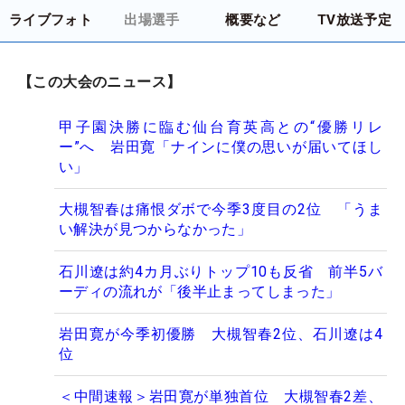
ライブフォト
出場選手
概要など
TV放送予定
【この大会のニュース】
甲子園決勝に臨む仙台育英高との“優勝リレ
ー”へ 岩田寛「ナインに僕の思いが届いてほし
い」
大槻智春は痛恨ダボで今季3度目の2位 「うま
い解決が見つからなかった」
石川遼は約4カ月ぶりトップ10も反省 前半5バ
ーディの流れが「後半止まってしまった」
岩田寛が今季初優勝 大槻智春2位、石川遼は4
位
＜中間速報＞岩田寛が単独首位 大槻智春2差、