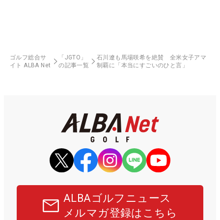
ゴルフ総合サ
「JGTO」
石川遼も馬場咲希を絶賛 全米女子アマ
イト ALBA Net
の記事一覧
制覇に「本当にすごいのひと言」
ALBAゴルフニュース
メルマガ登録はこちら