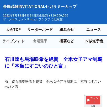
長嶋茂雄INVITATIONALセガサミーカップ
2022年8月18日-8月21日
賞金総額
¥120,000,000
ザ・ノースカントリーゴルフクラブ（北海道）
大会TOP
リーダーボード
組み合せ
ニュース
ライブフォト
出場選手
概要など
TV放送予定
石川遼も馬場咲希を絶賛 全米女子アマ制覇
に「本当にすごいのひと言」
石川遼も馬場咲希を絶賛 全米女子アマ制覇に「本当にすごい
のひと言」
コメン
ト
0
件