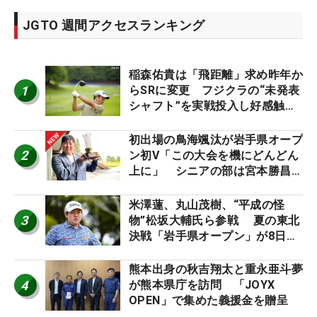
JGTO 週間アクセスランキング
稲森佑貴は「飛距離」求め昨年か
1
らSRに変更 フジクラの“未発表
シャフト”を実戦投入し好感触
「つかまえにいける」【男子ツア
ーのヒトネタ！】
初出場の鳥海颯汰が岩手県オープ
2
ン初V「この大会を機にどんどん
上に」 シニアの部は宮本勝昌が
連覇
米澤蓮、丸山茂樹、“平成の怪
3
物”松坂大輔氏ら参戦 夏の東北
決戦「岩手県オープン」が8日開
幕
熊本出身の秋吉翔太と重永亜斗夢
4
が熊本県庁を訪問 「JOYX
OPEN」で集めた義援金を贈呈