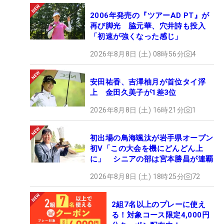
2006年発売の『ツアーAD PT』が
再び脚光 脇元華、穴井詩も投入
「初速が強くなった感じ」
2026年8月8日 (土) 08時56分
4
安田祐香、吉澤柚月が首位タイ浮
上 金田久美子が1差3位
2026年8月8日 (土) 16時21分
1
初出場の鳥海颯汰が岩手県オープン
初V「この大会を機にどんどん上
に」 シニアの部は宮本勝昌が連覇
2026年8月8日 (土) 18時25分
72
2組7名以上のプレーに使え
る！対象コース限定4,000円