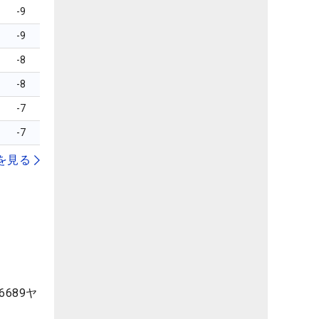
-9
-9
-8
-8
-7
-7
を見る
689ヤ