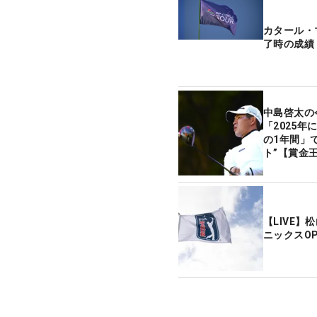
カタール・
了時の成績
中島啓太
「2025
の1年間」
ト”【賞金
ー】
【LIVE】
ニックスO