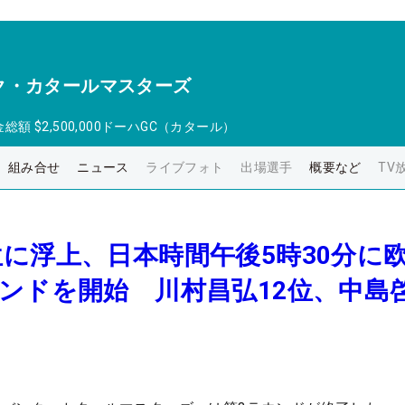
ク・カタールマスターズ
金総額
$2,500,000
ドーハGC（カタール）
組み合せ
ニュース
ライブフォト
出場選手
概要など
TV
に浮上、日本時間午後5時30分に
ンドを開始 川村昌弘12位、中島