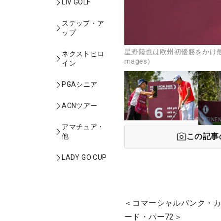
LIV GOLF
ステップ・ア
ップ
星野陸也は欧州初優勝をかけ最終
ネクストヒロ
mages）
イン
PGAシニア
ACNツアー
アマチュア・
この記事
他
LADY GO CUP
＜コマーシャルバンク・カ
ード・パー72＞