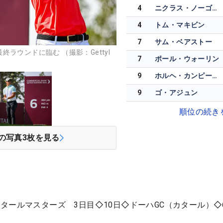
4
ニクラス・ノーゴー・ミュラー
4
トム・マキビン
7
サム・ベアストー
ラウンドに臨む （撮影：GettyI
7
ポール・ウォーリン
9
ホルヘ・カンピージョ
9
ゴ・アジュン
順位の続き
の写真
3
枚を見る
タールマスターズ 3日目◇10日◇ドーハGC（カタール）◇6