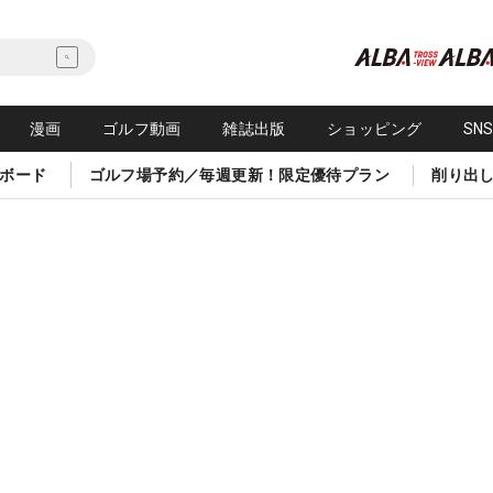
漫画
ゴルフ動画
雑誌出版
ショッピング
SN
ボード
ゴルフ場予約／毎週更新！限定優待プラン
削り出