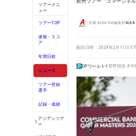
欧州ツアー「コマーシャル
ツアーメニ
ュー
ツアーTOP
所属
ALBA Net編集部
ALBA
速報・スコ
ア
配信日時：
2024年2月11日 0
年間日程
#
星野陸也
#
中
DPワールド
ニュース
ツアー登録
選手
記録・成績
アジアンツア
ー