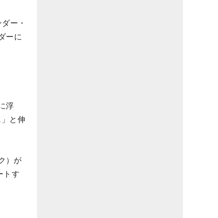
ンダー・
ダーに
に浮
2」と伸
ク）が
ートす