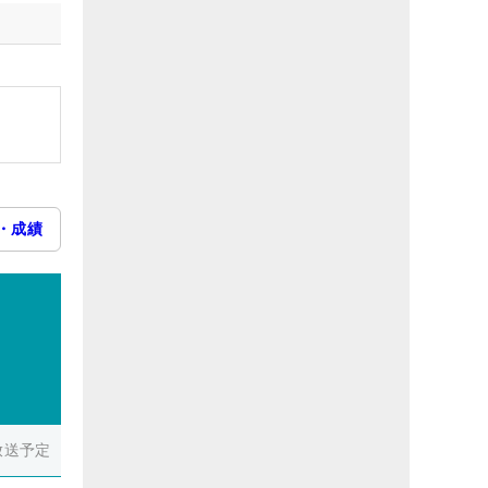
・成績
放送予定