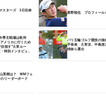
マスターズ 3日目終
星野陸也 プロフィール
の今季主戦場は欧州
パリ五輪ゴルフ競技の強
年にアメリカに行くため
手発表 久常涼、中島啓
で目指す“久常ルー
姉妹ら選出
王・特別インタビュ
松山英樹は？ WMフェ
Pのリーダーボード