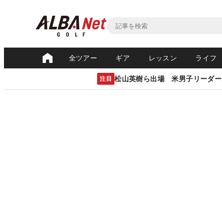
全ツアー
ギア
レッスン
ライフ
松山英樹ら出場 米男子リーダー
注目