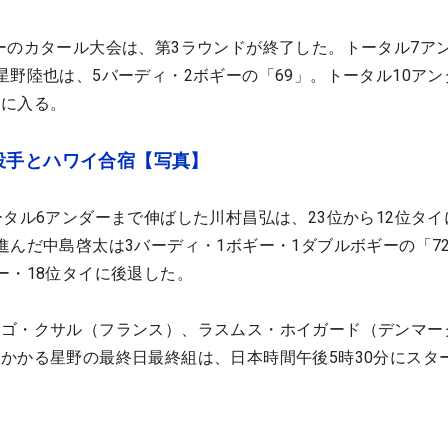
ーのカタール大会は、第3ラウンドが終了した。トータル7ア
星野陸也は、5バーディ・2ボギーの「69」。トータル10アン
日に入る。
投手とハワイ合宿【写真】
ータル6アンダーまで伸ばした川村昌弘は、23位から12位タイ
進んだ中島啓太は3バーディ・1ボギー・1ダブルボギーの「7
ー・18位タイに後退した。
ーゴ・クサル（フランス）、ラスムス・ホイガード（デンマー
かかる星野の最終日最終組は、日本時間午後5時30分にスタ