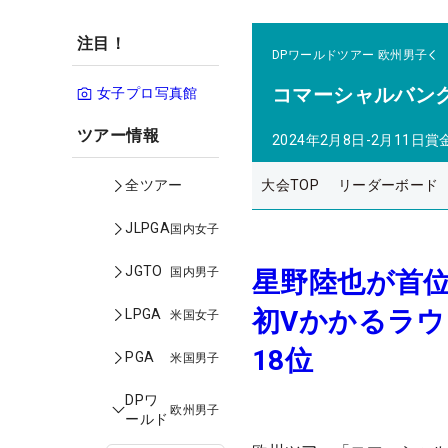
注目！
DPワールドツアー
欧州男子
コマーシャルバン
女子プロ写真館
ツアー情報
2024年2月8日-2月11日
賞
大会TOP
リーダーボード
全ツアー
JLPGA
国内女子
JGTO
国内男子
星野陸也が首位
初Vかかるラウ
LPGA
米国女子
18位
PGA
米国男子
DPワ
欧州男子
ールド