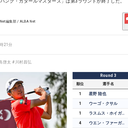
バンク・カタールマスターズ」は第3ラウンドが終了した。
 Net編集部
/
ALBA Net
7時21分
島啓太
#
川村昌弘
Round
3
順位
選手名
1
星野 陸也
1
ウーゴ・クサル
1
ラスムス・ホイガード
4
ウエン・ファーガソン