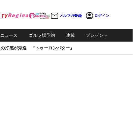
メルマガ登録
ログイン
Sニュース
ゴルフ場予約
連載
プレゼント
しの打感が秀逸 『トゥーロンパター』