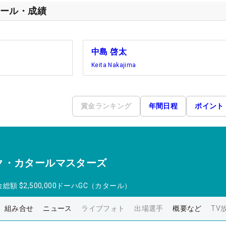
ール・成績
中島 啓太
Keita Nakajima
賞金ランキング
年間日程
ポイント
ク・カタールマスターズ
金総額
$2,500,000
ドーハGC（カタール）
組み合せ
ニュース
ライブフォト
出場選手
概要など
TV