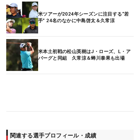
米ツアーが2024年シーズンに注目する“若
手” 24名のなかに中島啓太＆久常涼
米本土初戦の松山英樹はJ・ローズ、L・ア
バーグと同組 久常涼＆蝉川泰果も出場
関連する選手プロフィール・成績