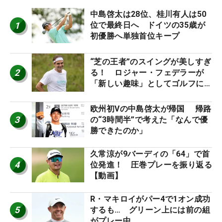
中島啓太は28位、桂川有人は50
1
位で最終日へ ドイツの35歳が
初優勝へ単独首位キープ
“芝の王者”のスイングが美しすぎ
2
る！ ロジャー・フェデラーが
「新しい趣味」としてゴルフに挑
戦中！
欧州初Vの中島啓太が帰国 帰路
3
の“3時間半”で考えた「なんで優
勝できたのか」
久常涼が9バーディの「64」で首
4
位発進！ 圧巻プレーを振り返る
【動画】
R・マキロイがパー4で1オン成功
5
するも… グリーン上には前の組
がプレー中