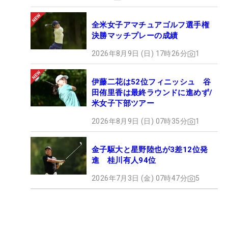
全米女子アマチュアゴルフ選手権
決勝マッチプレーの成績
2026年8月9日 (日) 17時26分
1
伊藤二花は52位フィニッシュ 谷
田侑里香は最終ラウンドに進めず/
米女子下部ツアー
2026年8月9日 (日) 07時35分
1
金子駆大と星野陸也が3差12位発
進 桂川有人94位
2026年7月3日 (金) 07時47分
5