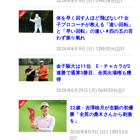
2026年8月9日 (日) 09時28分
1
体を早く回す人ほど飛ばない!? 女
子プロコーチが教える「速い回転」
と「早い回転」の違い #四の五の言
わず振り氣れ
2026年8月9日 (日) 12時00分
31
金子駆大は11位 E・チャカラが2
連勝で通算3勝目、全英出場権も獲
得
2026年6月29日 (月) 06時30分
1
22歳・吉澤柚月が念願の初優
勝「全英の桑木さんから刺激
を」
2026年8月9日 (日) 13時53分
1