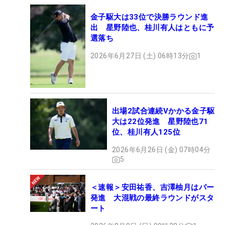
金子駆大は33位で決勝ラウンド進
出 星野陸也、桂川有人はともに予
選落ち
2026年6月27日 (土) 06時13分
1
出場2試合連続Vかかる金子駆
大は22位発進 星野陸也71
位、桂川有人125位
2026年6月26日 (金) 07時04分
5
＜速報＞安田祐香、吉澤柚月はパー
発進 大混戦の最終ラウンドがスタ
ート