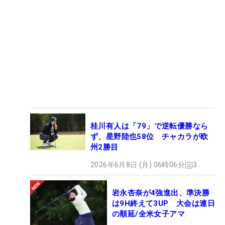
桂川有人は「79」で逆転優勝なら
ず、星野陸也58位 チャカラが欧
州2勝目
2026年6月8日 (月) 06時06分
3
岩永杏奈が4強進出、準決勝
は9H終えて3UP 大会は連日
の順延/全米女子アマ