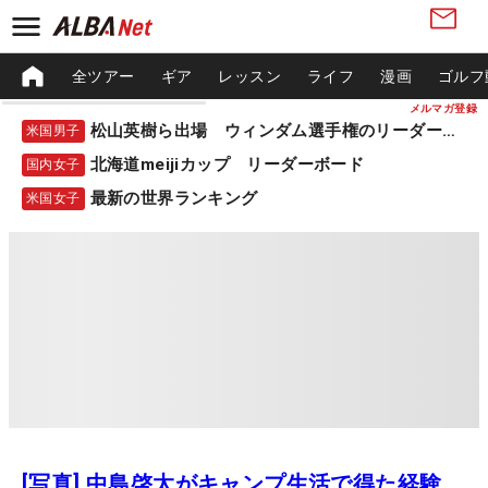
全ツアー
ギア
レッスン
ライフ
漫画
ゴルフ
メルマガ登録
松山英樹ら出場 ウィンダム選手権のリーダーボード
米国男子
北海道meijiカップ リーダーボード
国内女子
最新の世界ランキング
米国女子
[写真] 中島啓太がキャンプ生活で得た経験