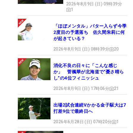
2026年8月9日 (日) 09時39分
1
「ほぼメンタル」パター入らず今季
2度目の予選落ち 佐久間朱莉に何
が起きている？
2026年8月9日 (日) 08時39分
20
消化不良の日々に「こんな感じ
か」 菅楓華が北海道で“憂さ晴ら
し”の4位フィニッシュ
2026年8月9日 (日) 17時06分
21
出場2試合連続Vかかる金子駆大は7
打差9位で最終日へ
2026年6月28日 (日) 07時20分
1