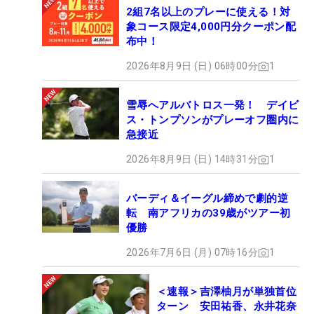
2組7名以上のプレーに使える！対
象コース限定4,000円分クーポン配
布中！
2026年8月9日 (日) 06時00分
1
雪辱へアルバトロス一発！ デイビ
ス・トンプソンがプレーオフ圏内に
急接近
2026年8月9日 (日) 14時31分
1
バーディ＆イーグル締めで劇的逆
転 南アフリカの39歳がツアー初
優勝
2026年7月6日 (月) 07時16分
1
＜速報＞吉澤柚月が単独首位
ターン 安田祐香、永井花奈