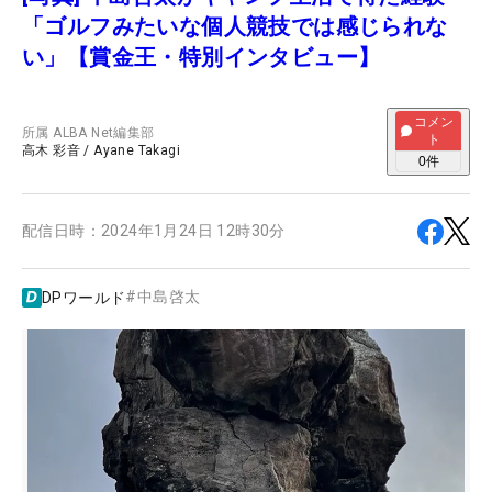
「ゴルフみたいな個人競技では感じられな
い」【賞金王・特別インタビュー】
コメン
所属
ALBA Net編集部
ト
高木 彩音
/
Ayane Takagi
0
件
配信日時：
2024年1月24日 12時30分
#
中島啓太
DPワールド