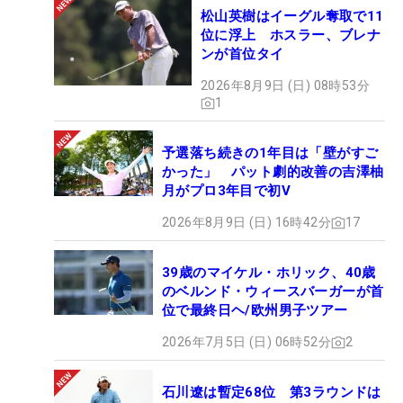
松山英樹はイーグル奪取で11
位に浮上 ホスラー、ブレナ
ンが首位タイ
2026年8月9日 (日) 08時53分
1
予選落ち続きの1年目は「壁がすご
かった」 パット劇的改善の吉澤柚
月がプロ3年目で初V
2026年8月9日 (日) 16時42分
17
39歳のマイケル・ホリック、40歳
のベルンド・ウィースバーガーが首
位で最終日ヘ/欧州男子ツアー
2026年7月5日 (日) 06時52分
2
石川遼は暫定68位 第3ラウンドは