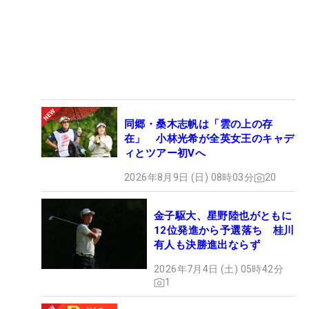
同郷・桑木志帆は「雲の上の存
在」 小林光希が全英女王のキャデ
ィとツアー初Vへ
2026年8月9日 (日) 08時03分
20
金子駆大、星野陸也がともに
12位発進から予選落ち 桂川
有人も決勝進出ならず
2026年7月4日 (土) 05時42分
1