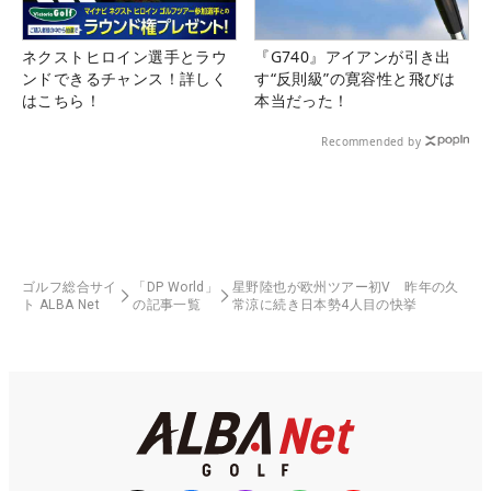
ネクストヒロイン選手とラウ
『G740』アイアンが引き出
ンドできるチャンス！詳しく
す“反則級”の寛容性と飛びは
はこちら！
本当だった！
Recommended by
ゴルフ総合サイ
「DP World」
星野陸也が欧州ツアー初V 昨年の久
ト ALBA Net
の記事一覧
常涼に続き日本勢4人目の快挙