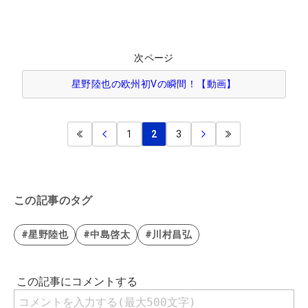
次ページ
星野陸也の欧州初Vの瞬間！【動画】
1
2
3
この記事のタグ
#星野陸也
#中島啓太
#川村昌弘