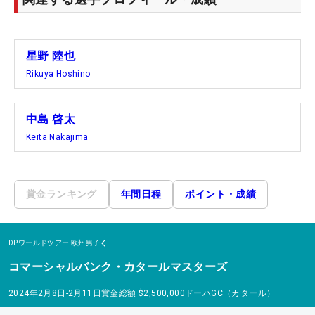
星野 陸也
Rikuya Hoshino
中島 啓太
Keita Nakajima
賞金ランキング
年間日程
ポイント・成績
DPワールドツアー
欧州男子
コマーシャルバンク・カタールマスターズ
2024年2月8日-2月11日
賞金総額
$2,500,000
ドーハGC（カタール）