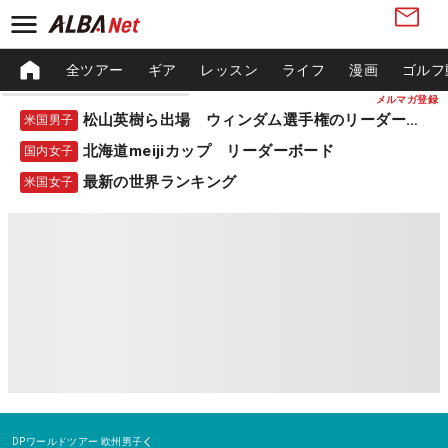
全ツアー
ギア
レッスン
ライフ
漫画
ゴルフ
メルマガ登録
松山英樹ら出場 ウィンダム選手権のリーダーボード
米国男子
北海道meijiカップ リーダーボード
国内女子
最新の世界ランキング
米国女子
DPワールドツアー
欧州男子