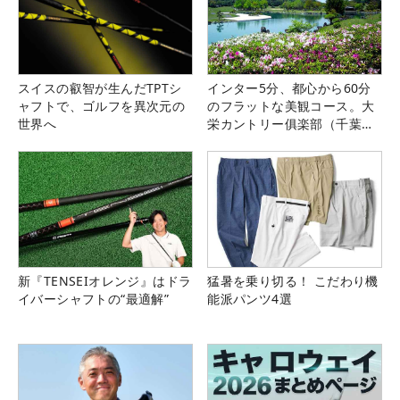
スイスの叡智が生んだTPTシ
インター5分、都心から60分
ャフトで、ゴルフを異次元の
のフラットな美観コース。大
世界へ
栄カントリー俱楽部（千葉
県）
新『TENSEIオレンジ』はドラ
猛暑を乗り切る！ こだわり機
イバーシャフトの“最適解”
能派パンツ4選