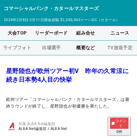
コマーシャルバンク・カタールマスターズ
2024年2月8日-2月11日
賞金総額
$2,500,000
ドーハGC（カタール）
大会TOP
リーダーボード
組み合せ
ニュース
ライブフォト
出場選手
概要など
TV放送予定
星野陸也が欧州ツアー初V 昨年の久常涼に
続き日本勢4人目の快挙
欧州ツアー「コマーシャルバンク・カタールマスターズ」は最
終ラウンドが終了し、星野陸也が初優勝を果たした。
コメン
所属
ALBA Net編集部
ト
ALBA Net編集部
/
ALBA Net
0
件