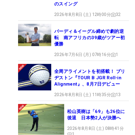
のスイング
2026年8月8日 (土) 12時00分
32
バーディ＆イーグル締めで劇的逆
転 南アフリカの39歳がツアー初
優勝
2026年7月6日 (月) 07時16分
1
全周アライメントを初搭載！ ブリ
ヂストン『TOUR B JGR Roll-in
Alignment』、8月7日デビュー
2026年8月8日 (土) 11時35分
13
松山英樹は「69」も26位に
後退 日本勢2人が決勝へ
2026年8月8日 (土) 08時41分
1