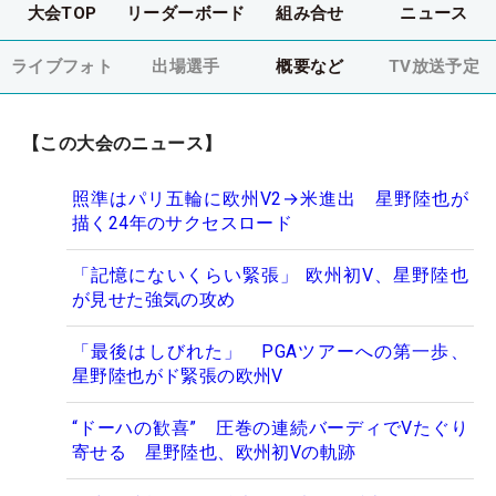
大会TOP
リーダーボード
組み合せ
ニュース
ライブフォト
出場選手
概要など
TV放送予定
【この大会のニュース】
照準はパリ五輪に欧州V2→米進出 星野陸也が
描く24年のサクセスロード
「記憶にないくらい緊張」 欧州初V、星野陸也
が見せた強気の攻め
「最後はしびれた」 PGAツアーへの第一歩、
星野陸也がド緊張の欧州V
“ドーハの歓喜” 圧巻の連続バーディでVたぐり
寄せる 星野陸也、欧州初Vの軌跡