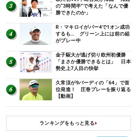
3
の“3時間半”で考えた「なんで優
勝できたのか」
R・マキロイがパー4で1オン成功
4
するも… グリーン上には前の組
がプレー中
金子駆大が逃げ切り欧州初優勝
5
「まさか優勝できるとは」 日本
勢史上7人目の快挙
久常涼が9バーディの「64」で首
6
位発進！ 圧巻プレーを振り返る
【動画】
ランキングをもっと見る