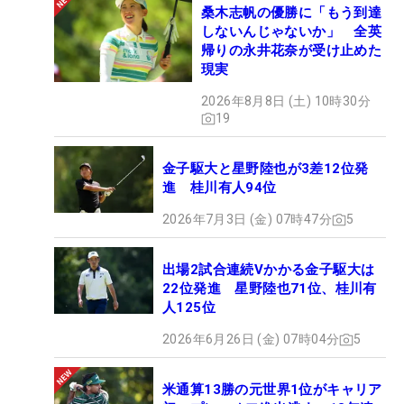
桑木志帆の優勝に「もう到達
しないんじゃないか」 全英
帰りの永井花奈が受け止めた
現実
2026年8月8日 (土) 10時30分
19
金子駆大と星野陸也が3差12位発
進 桂川有人94位
2026年7月3日 (金) 07時47分
5
出場2試合連続Vかかる金子駆大は
22位発進 星野陸也71位、桂川有
人125位
2026年6月26日 (金) 07時04分
5
米通算13勝の元世界1位がキャリア