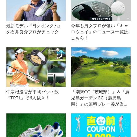
最新モデル『FJクオンタム』
今年も男女プロが強い「キャ
を石井良介プロがチェック
ロウェイ」のニュース一覧は
こちら！
仲宗根澄香が平均パット数
「潮来CC（茨城県）」＆「鹿
『TRTL』で6人抜き！
児島ガーデンGC（鹿児島
県）」の無料プレー券が当た
る！！