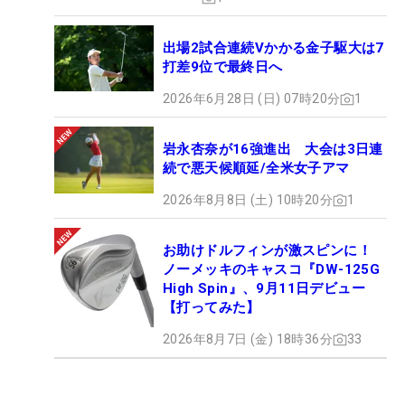
出場2試合連続Vかかる金子駆大は7
打差9位で最終日へ
2026年6月28日 (日) 07時20分
1
岩永杏奈が16強進出 大会は3日連
続で悪天候順延/全米女子アマ
2026年8月8日 (土) 10時20分
1
お助けドルフィンが激スピンに！
ノーメッキのキャスコ『DW-125G
High Spin』、9月11日デビュー
【打ってみた】
2026年8月7日 (金) 18時36分
33