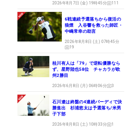
2026年8月7日 (金) 19時45分
111
6戦連続予選落ちから復活の
狼煙 入谷響を救った師匠・
中嶋常幸の助言
2026年8月8日 (土) 07時45分
19
桂川有人は「79」で逆転優勝なら
ず、星野陸也58位 チャカラが欧
州2勝目
2026年6月8日 (月) 06時06分
3
石川遼は終盤の4連続バーディで決
勝進出 杉浦悠太は予選落ち/米男
子下部
2026年8月8日 (土) 10時33分
1