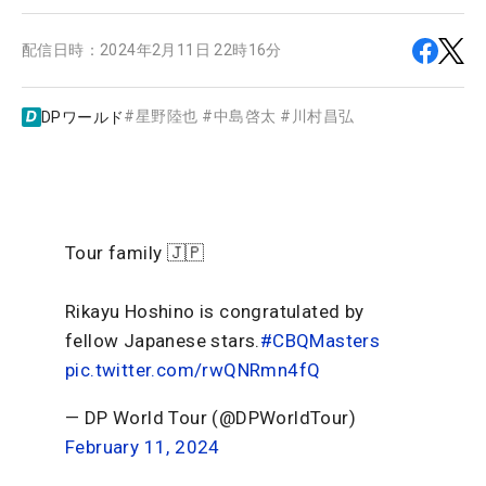
配信日時：
2024年2月11日 22時16分
#
星野陸也
#
中島啓太
#
川村昌弘
DPワールド
Tour family 🇯🇵
Rikayu Hoshino is congratulated by
fellow Japanese stars.
#CBQMasters
pic.twitter.com/rwQNRmn4fQ
— DP World Tour (@DPWorldTour)
February 11, 2024