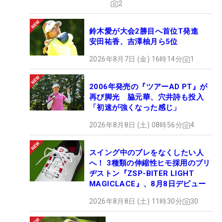
2
鈴木愛が大会2勝目へ首位T発進
安田祐香、吉澤柚月ら5位
2026年8月7日 (金) 16時14分
1
2006年発売の『ツアーAD PT』が
再び脚光 脇元華、穴井詩も投入
「初速が強くなった感じ」
2026年8月8日 (土) 08時56分
4
スイング中のブレをなくしたい人
へ！ 3種類の伸縮性ヒモ採用のブリ
ヂストン『ZSP-BITER LIGHT
MAGICLACE』、8月8日デビュー
2026年8月8日 (土) 11時30分
30