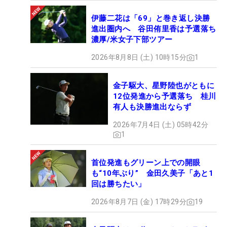
伊藤二花は「69」と巻き返し決勝
進出圏内へ 谷田侑里香は予選落ち
濃厚/米女子下部ツアー
2026年8月8日 (土) 10時15分
1
金子駆大、星野陸也がともに
12位発進から予選落ち 桂川
有人も決勝進出ならず
2026年7月4日 (土) 05時42分
1
首位発進もグリーン上での開眼
も“10年ぶり” 金田久美子「あと1
回は勝ちたい」
2026年8月7日 (金) 17時29分
19