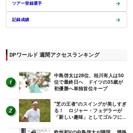
→
ツアー登録選手
→
記録成績
DPワールド 週間アクセスランキング
中島啓太は28位、桂川有人は50
1
位で最終日へ ドイツの35歳が
初優勝へ単独首位キープ
“芝の王者”のスイングが美しすぎ
2
る！ ロジャー・フェデラーが
「新しい趣味」としてゴルフに挑
戦中！
欧州初Vの中島啓太が帰国 帰路