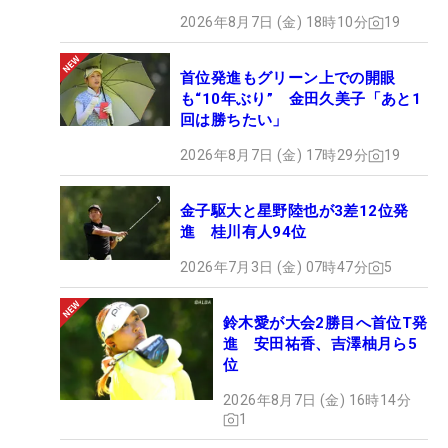
2026年8月7日 (金) 18時10分
19
首位発進もグリーン上での開眼
も“10年ぶり” 金田久美子「あと1
回は勝ちたい」
2026年8月7日 (金) 17時29分
19
金子駆大と星野陸也が3差12位発
進 桂川有人94位
2026年7月3日 (金) 07時47分
5
鈴木愛が大会2勝目へ首位T発
進 安田祐香、吉澤柚月ら5
位
2026年8月7日 (金) 16時14分
1