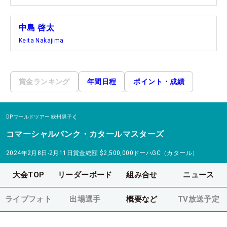
中島 啓太
Keita Nakajima
賞金ランキング
年間日程
ポイント・成績
DPワールドツアー
欧州男子
コマーシャルバンク・カタールマスターズ
2024年2月8日-2月11日
賞金総額
$2,500,000
ドーハGC（カタール）
大会TOP
リーダーボード
組み合せ
ニュース
ライブフォト
出場選手
概要など
TV放送予定