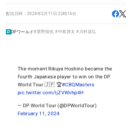
配信日時：
2024年2月11日 22時16分
#
星野陸也
#
中島啓太
#
川村昌弘
DPワールド
The moment Rikuya Hoshino became the
fourth Japanese player to win on the DP
World Tour 🇯🇵 🏆
#CBQMasters
pic.twitter.com/ljZVWvhp4H
— DP World Tour (@DPWorldTour)
February 11, 2024