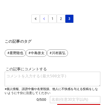
1
2
3
この記事のタグ
#星野陸也
#中島啓太
#川村昌弘