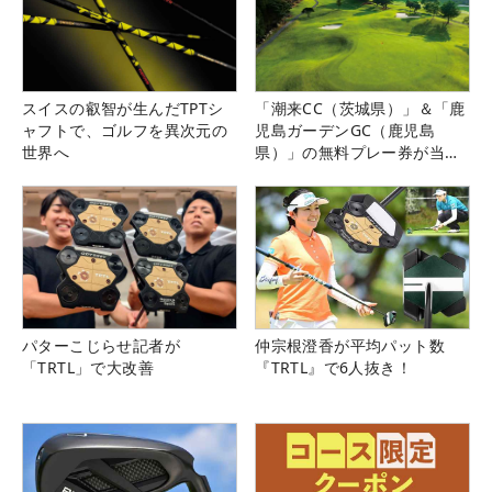
スイスの叡智が生んだTPTシ
「潮来CC（茨城県）」＆「鹿
ャフトで、ゴルフを異次元の
児島ガーデンGC（鹿児島
世界へ
県）」の無料プレー券が当た
る！！
パターこじらせ記者が
仲宗根澄香が平均パット数
「TRTL」で大改善
『TRTL』で6人抜き！