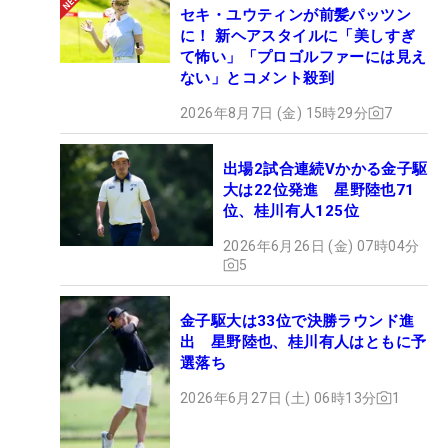
セキ・ユウティンが前髪パッツン
に！ 新ヘアスタイルに「美しすぎ
て怖い」「プロゴルファーには見え
ない」とコメント殺到
2026年8月7日 (金) 15時29分
7
出場2試合連続Vかかる金子駆
大は22位発進 星野陸也71
位、桂川有人125位
2026年6月26日 (金) 07時04分
5
金子駆大は33位で決勝ラウンド進
出 星野陸也、桂川有人はともに予
選落ち
2026年6月27日 (土) 06時13分
1