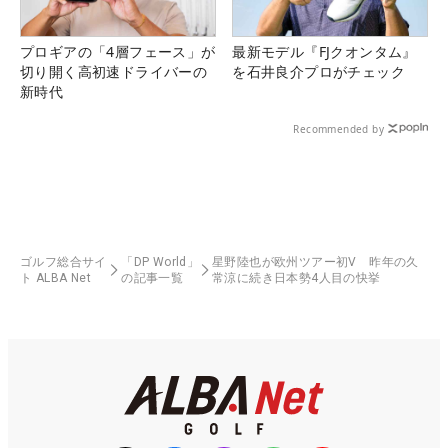
プロギアの「4層フェース」が
最新モデル『FJクオンタム』
切り開く高初速ドライバーの
を石井良介プロがチェック
新時代
Recommended by
ゴルフ総合サイ
「DP World」
星野陸也が欧州ツアー初V 昨年の久
ト ALBA Net
の記事一覧
常涼に続き日本勢4人目の快挙