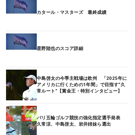
カタール・マスターズ 最終成績
星野陸也のスコア詳細
中島啓太の今季主戦場は欧州 「2025年に
アメリカに行くための1年間」で目指す“久
常ルート”【賞金王・特別インタビュー】
パリ五輪ゴルフ競技の強化指定選手発表
久常涼、中島啓太、岩井姉妹ら選出