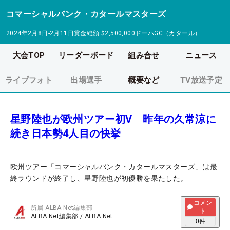
コマーシャルバンク・カタールマスターズ
2024年2月8日-2月11日
賞金総額
$2,500,000
ドーハGC（カタール）
大会TOP
リーダーボード
組み合せ
ニュース
ライブフォト
出場選手
概要など
TV放送予定
星野陸也が欧州ツアー初V 昨年の久常涼に
続き日本勢4人目の快挙
欧州ツアー「コマーシャルバンク・カタールマスターズ」は最
終ラウンドが終了し、星野陸也が初優勝を果たした。
コメン
所属
ALBA Net編集部
ト
ALBA Net編集部
/
ALBA Net
0
件