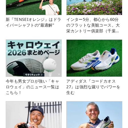
新『TENSEIオレンジ』はドラ
インター5分、都心から60分
イバーシャフトの“最適解”
のフラットな美観コース。大
栄カントリー俱楽部（千葉
県）
今年も男女プロが強い「キャ
アディダス『コードカオス
ロウェイ」のニュース一覧は
27』は強烈な蹴りでパワーを
こちら！
生む