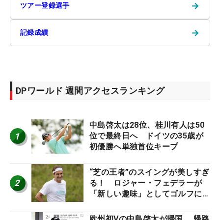
→
ツアー登録選手
→
記録成績
DPワールド 週間アクセスランキング
中島啓太は28位、桂川有人は50
1
位で最終日へ ドイツの35歳が
初優勝へ単独首位キープ
“芝の王者”のスイングが美しすぎ
2
る！ ロジャー・フェデラーが
「新しい趣味」としてゴルフに挑
戦中！
欧州初Vの中島啓太が帰国 帰路