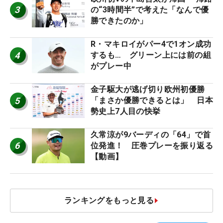
3
の“3時間半”で考えた「なんで優
勝できたのか」
R・マキロイがパー4で1オン成功
4
するも… グリーン上には前の組
がプレー中
金子駆大が逃げ切り欧州初優勝
5
「まさか優勝できるとは」 日本
勢史上7人目の快挙
久常涼が9バーディの「64」で首
6
位発進！ 圧巻プレーを振り返る
【動画】
ランキングをもっと見る