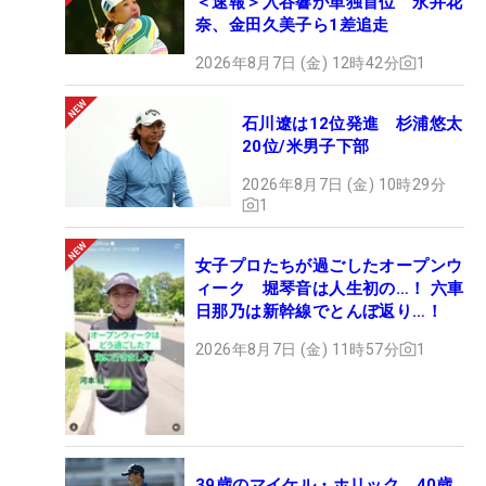
＜速報＞入谷響が単独首位 永井花
奈、金田久美子ら1差追走
2026年8月7日 (金) 12時42分
1
石川遼は12位発進 杉浦悠太
20位/米男子下部
2026年8月7日 (金) 10時29分
1
女子プロたちが過ごしたオープンウ
ィーク 堀琴音は人生初の…！ 六車
日那乃は新幹線でとんぼ返り…！
2026年8月7日 (金) 11時57分
1
39歳のマイケル・ホリック、40歳