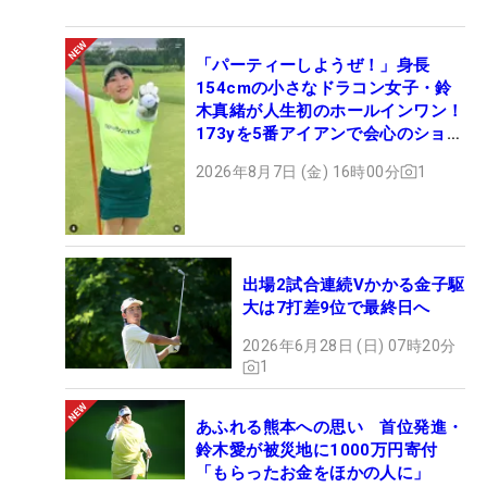
「パーティーしようぜ！」身長
154cmの小さなドラコン女子・鈴
木真緒が人生初のホールインワン！
173yを5番アイアンで会心のショッ
ト
2026年8月7日 (金) 16時00分
1
出場2試合連続Vかかる金子駆
大は7打差9位で最終日へ
2026年6月28日 (日) 07時20分
1
あふれる熊本への思い 首位発進・
鈴木愛が被災地に1000万円寄付
「もらったお金をほかの人に」