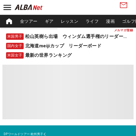
全ツアー
ギア
レッスン
ライフ
漫画
ゴルフ
メルマガ登録
松山英樹ら出場 ウィンダム選手権のリーダーボード
米国男子
北海道meijiカップ リーダーボード
国内女子
最新の世界ランキング
米国女子
DPワールドツアー
欧州男子