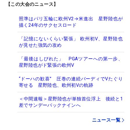
【この大会のニュース】
照準はパリ五輪に欧州V2→米進出 星野陸也が
描く24年のサクセスロード
「記憶にないくらい緊張」 欧州初V、星野陸也
が見せた強気の攻め
「最後はしびれた」 PGAツアーへの第一歩、
星野陸也がド緊張の欧州V
“ドーハの歓喜” 圧巻の連続バーディでVたぐり
寄せる 星野陸也、欧州初Vの軌跡
＜中間速報＞星野陸也が単独首位浮上 後続と1
差でサンデーバックナインへ
ニュース一覧