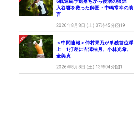
6戦連続予選落ちから復活の狼煙
入谷響を救った師匠・中嶋常幸の助
言
2026年8月8日 (土) 07時45分
19
＜中間速報＞仲村果乃が単独首位浮
上 1打差に吉澤柚月、小林光希、
全美貞
2026年8月8日 (土) 13時04分
1