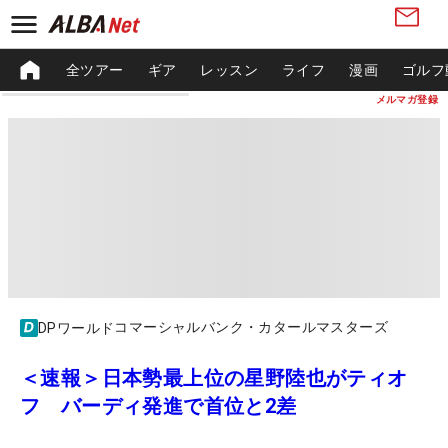
全ツアー
ギア
レッスン
ライフ
漫画
ゴルフ
メルマガ登録
コマーシャルバンク・カタールマスターズ
DPワールド
＜速報＞日本勢最上位の星野陸也がティオ
フ バーディ発進で首位と2差