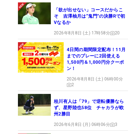
「欲が出せない」コースだからこ
そ 吉澤柚月は“鬼門”の決勝Rで初
Vなるか
2026年8月8日 (土) 17時58分
20
4日間の期間限定配布！11月
までのプレーに2回使える
1,500円＆1,000円分クーポ
ン！
2026年8月8日 (土) 06時00分
2
桂川有人は「79」で逆転優勝なら
ず、星野陸也58位 チャカラが欧
州2勝目
2026年6月8日 (月) 06時06分
3