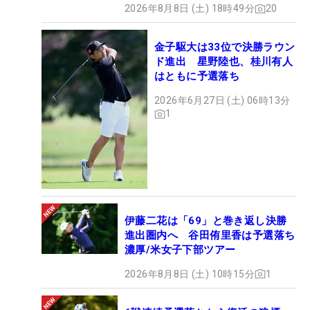
2026年8月8日 (土) 18時49分
20
金子駆大は33位で決勝ラウン
ド進出 星野陸也、桂川有人
はともに予選落ち
2026年6月27日 (土) 06時13分
1
伊藤二花は「69」と巻き返し決勝
進出圏内へ 谷田侑里香は予選落ち
濃厚/米女子下部ツアー
2026年8月8日 (土) 10時15分
1