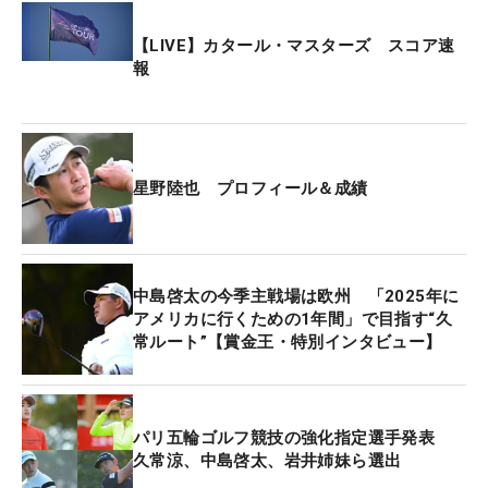
【LIVE】カタール・マスターズ スコア速
報
星野陸也 プロフィール＆成績
中島啓太の今季主戦場は欧州 「2025年に
アメリカに行くための1年間」で目指す“久
常ルート”【賞金王・特別インタビュー】
パリ五輪ゴルフ競技の強化指定選手発表
久常涼、中島啓太、岩井姉妹ら選出