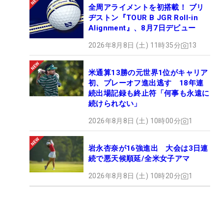
全周アライメントを初搭載！ ブリ
ヂストン『TOUR B JGR Roll-in
Alignment』、8月7日デビュー
2026年8月8日 (土) 11時35分
13
米通算13勝の元世界1位がキャリア
初、プレーオフ進出逃す 18年連
続出場記録も終止符「何事も永遠に
続けられない」
2026年8月8日 (土) 10時00分
1
岩永杏奈が16強進出 大会は3日連
続で悪天候順延/全米女子アマ
2026年8月8日 (土) 10時20分
1