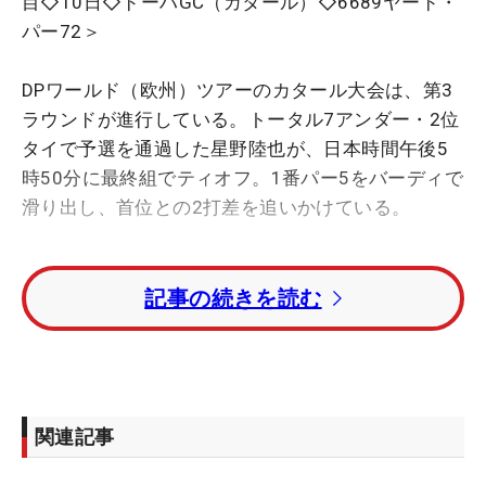
目◇10日◇ドーハGC（カタール）◇6689ヤード・
パー72＞
DPワールド（欧州）ツアーのカタール大会は、第3
ラウンドが進行している。トータル7アンダー・2位
タイで予選を通過した星野陸也が、日本時間午後5
時50分に最終組でティオフ。1番パー5をバーディで
滑り出し、首位との2打差を追いかけている。
今季3戦目の中島啓太は4ホールを消化し、トータル
記事の続きを読む
5アンダー・13位タイ。川村昌弘はトータル3アンダ
ー・34位タイでハーフターンしている。
トータル10アンダー・単独首位にヘイドン・バロン
（オーストラリア）。2打差2位に星野、3打差3位タ
関連記事
イにはハリソン・エンディコット（オーストラリ
ア）ら3人が続いている。