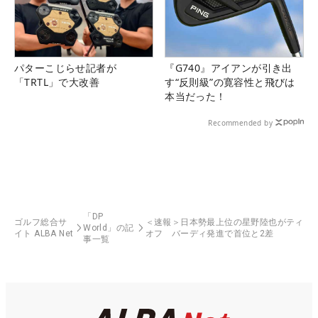
パターこじらせ記者が
『G740』アイアンが引き出
「TRTL」で大改善
す“反則級”の寛容性と飛びは
本当だった！
Recommended by
「DP
ゴルフ総合サ
＜速報＞日本勢最上位の星野陸也がティ
World」の記
イト ALBA Net
オフ バーディ発進で首位と2差
事一覧