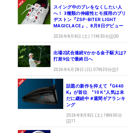
スイング中のブレをなくしたい人
へ！ 3種類の伸縮性ヒモ採用のブリ
ヂストン『ZSP-BITER LIGHT
MAGICLACE』、8月8日デビュー
2026年8月8日 (土) 11時30分
30
出場2試合連続Vかかる金子駆大は7
打差9位で最終日へ
2026年6月28日 (日) 07時20分
1
話題の新作を抑えて『G440
K』が首位 “10Ｋ”人気は未
だに継続中 #週間ギアランキ
ング
2026年8月8日 (土) 18時00分
11