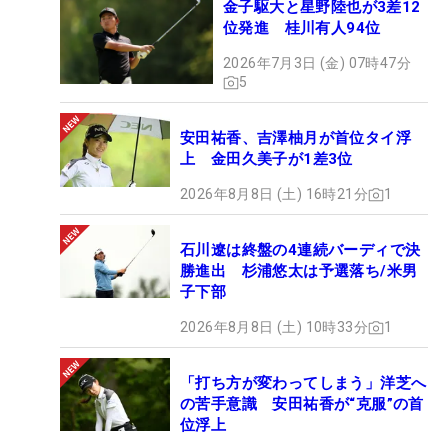
金子駆大と星野陸也が3差12
位発進 桂川有人94位
2026年7月3日 (金) 07時47分
5
安田祐香、吉澤柚月が首位タイ浮
上 金田久美子が1差3位
2026年8月8日 (土) 16時21分
1
石川遼は終盤の4連続バーディで決
勝進出 杉浦悠太は予選落ち/米男
子下部
2026年8月8日 (土) 10時33分
1
「打ち方が変わってしまう」洋芝へ
の苦手意識 安田祐香が“克服”の首
位浮上