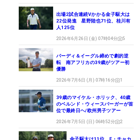
出場2試合連続Vかかる金子駆大は
22位発進 星野陸也71位、桂川有
人125位
2026年6月26日 (金) 07時04分
5
バーディ＆イーグル締めで劇的逆
転 南アフリカの39歳がツアー初
優勝
2026年7月6日 (月) 07時16分
1
39歳のマイケル・ホリック、40歳
のベルンド・ウィースバーガーが首
位で最終日ヘ/欧州男子ツアー
2026年7月5日 (日) 06時52分
2
金子駆大は11位 E・チャカ