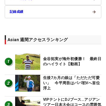
→
記録成績
Asian 週間アクセスランキング
金谷拓実が海外初優勝！ 最終日
1
のハイライト【動画】
生後7カ月の娘は「ただただ可愛
2
い」 今平周吾はパパ初Vへ首位
浮上
VIPテントにDJブース…アジアン
3
ツアー日本大会はコースの雰囲気