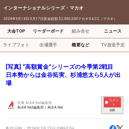
インターナショナルシリーズ・マカオ
2024年3月14日-3月17日
賞金総額
$2,000,000
マカオG＆CC（マカオ）
大会TOP
リーダーボード
組み合せ
ニュース
ライブフォト
出場選手
概要など
TV放送予定
[写真] “高額賞金”シリーズの今季第2戦目
日本勢からは金谷拓実、杉浦悠太ら5人が出
場
コメン
所属
ALBA Net編集部
ト
ALBA Net編集部
/
ALBA Net
0
件
配信日時：
2024年3月13日 09時07分