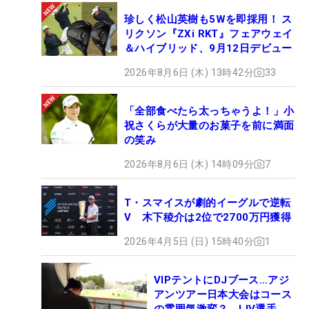
珍しく松山英樹も5Wを即採用！ ス
リクソン『ZXi RKT』フェアウェイ
＆ハイブリッド、9月12日デビュー
2026年8月6日 (木) 13時42分
33
「全部食べたら太っちゃうよ！」小
祝さくらが大量のお菓子を前に満面
の笑み
2026年8月6日 (木) 14時09分
7
T・スマイスが劇的イーグルで逆転
V 木下稜介は2位で2700万円獲得
2026年4月5日 (日) 15時40分
1
VIPテントにDJブース…アジ
アンツアー日本大会はコース
の雰囲気激変？ LIV選手