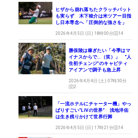
ヒザから崩れ落ちたクラッチパット
も実らず 木下稜介は米ツアー目指
し日本専念へ「圧倒的な強さを」
2026年4月5日 (日) 18時00分
14
勝俣陵は稼ぎたい「今季はマ
イナスからで…（笑）」 “人
生初チェンジ”のキャビティ
アイアンで調子も急上昇
2026年4月4日 (土) 07時30分
2
「一流ホテルにチャーター機」やっ
ぱりすごい“LIVの世界” 浅地洋佑
は生き残りかけて世界行脚
2026年4月5日 (日) 17時21分
14