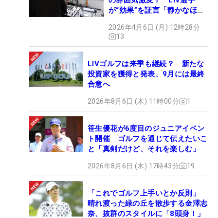
が“効果”を証言「静かなほう
が…」
2026年4月6日 (月) 12時28分
13
LIVゴルフは来季も継続？ 新たな
投資家を獲得と発表、9月には最終
合意へ
2026年8月6日 (木) 11時00分
1
笹生優花が6度目のジュニアイベン
ト開催 ゴルフを通じて伝えたいこ
と「真剣だけど、それを楽しむ」
2026年8月6日 (木) 17時43分
19
「これでゴルフ上手いとか反則」
晴れ渡った緑の丘を散歩する金澤志
奈、抜群のスタイルに「8頭身！」