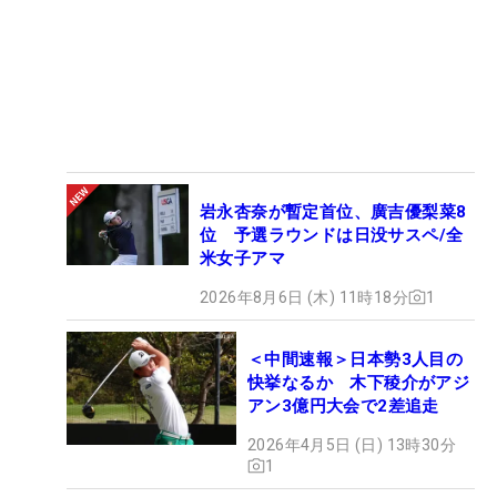
岩永杏奈が暫定首位、廣吉優梨菜8
位 予選ラウンドは日没サスペ/全
米女子アマ
2026年8月6日 (木) 11時18分
1
＜中間速報＞日本勢3人目の
快挙なるか 木下稜介がアジ
アン3億円大会で2差追走
2026年4月5日 (日) 13時30分
1