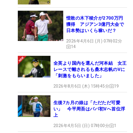
惜敗の木下稜介が2700万円
獲得 アジアン3億円大会で
日本勢はいくら稼いだ？
2026年4月6日 (月) 07時02分
14
全英より国内を選んだ河本結 女王
レースで離されるも桑木志帆のVに
「刺激をもらいました」
2026年8月6日 (木) 15時45分
19
生後7カ月の娘は「ただただ可愛
い」 今平周吾はパパ初Vへ首位浮
上
2026年4月5日 (日) 07時00分
1