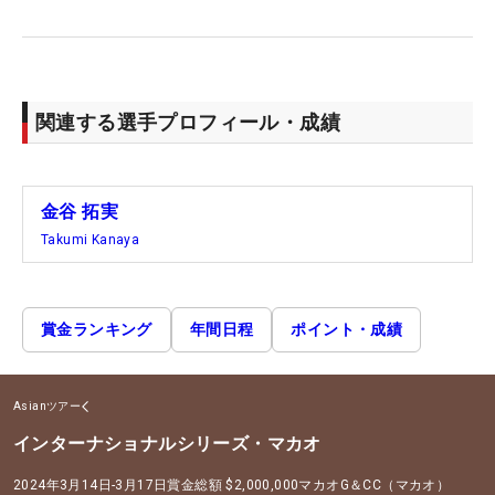
関連する選手プロフィール・成績
金谷 拓実
Takumi Kanaya
賞金ランキング
年間日程
ポイント・成績
Asianツアー
インターナショナルシリーズ・マカオ
2024年3月14日-3月17日
賞金総額
$2,000,000
マカオG＆CC（マカオ）