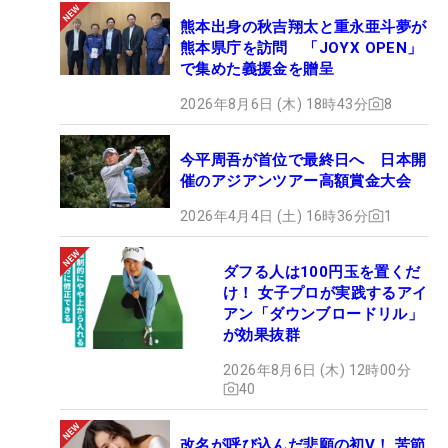
熊本出身の秋吉翔太と重永亜斗夢が
熊本県庁を訪問 「JOYX OPEN」
で集めた義援金を贈呈
2026年8月6日 (木) 18時43分
8
今平周吾が首位で最終日へ 日本開
催のアジアンツアー高額賞金大会
2026年4月4日 (土) 16時36分
1
ダフる人は100円玉を置くだ
け！ 女子プロが実践するアイ
アン「ダウンブロードリル」
が効果抜群
2026年8月6日 (木) 12時00分
40
改名が呼び込んだ悲願の初V！ 苦節