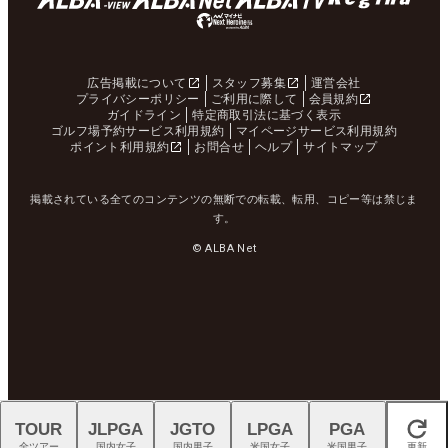
広告掲載について
スタッフ募集
運営会社
プライバシーポリシー
ご利用に際して
会員規約
ガイドライン
特定商取引法に基づく表示
ゴルフ場予約サービス利用規約
マイページサービス利用規約
ポイント利用規約
お問合せ
ヘルプ
サイトマップ
掲載されている全てのコンテンツの無断での転載、転用、コピー等は禁じま
す。
© ALBA Net
TOUR
JLPGA
JGTO
LPGA
PGA
閉じる
全ツアー
国内女子
国内男子
米国女子
米国男子
更新