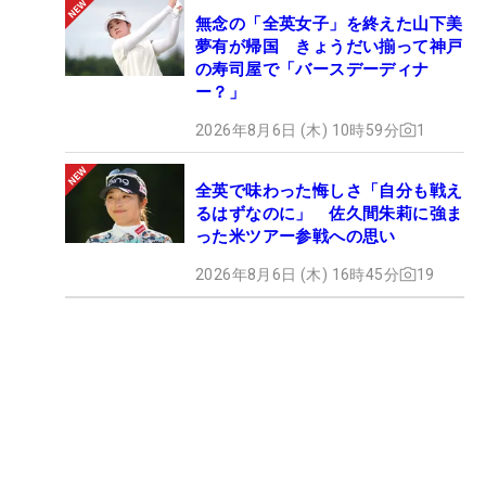
無念の「全英女子」を終えた山下美
夢有が帰国 きょうだい揃って神戸
の寿司屋で「バースデーディナ
ー？」
2026年8月6日 (木) 10時59分
1
全英で味わった悔しさ「自分も戦え
るはずなのに」 佐久間朱莉に強ま
った米ツアー参戦への思い
2026年8月6日 (木) 16時45分
19