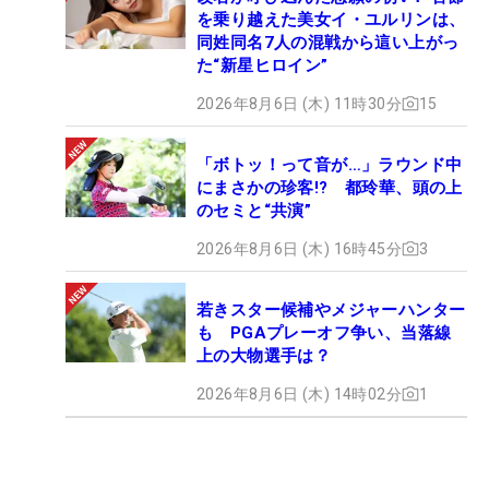
を乗り越えた美女イ・ユルリンは、
同姓同名7人の混戦から這い上がっ
た“新星ヒロイン”
2026年8月6日 (木) 11時30分
15
「ボトッ！って音が…」ラウンド中
にまさかの珍客!? 都玲華、頭の上
のセミと“共演”
2026年8月6日 (木) 16時45分
3
若きスター候補やメジャーハンター
も PGAプレーオフ争い、当落線
上の大物選手は？
2026年8月6日 (木) 14時02分
1