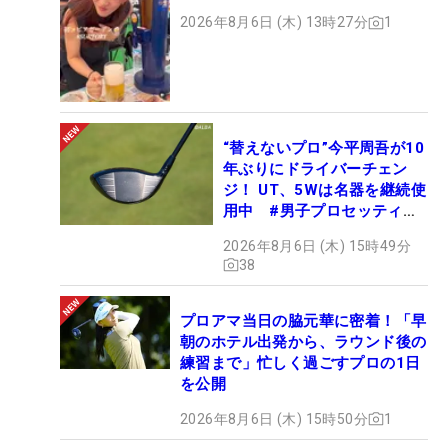
2026年8月6日 (木) 13時27分
1
“替えないプロ”今平周吾が10
年ぶりにドライバーチェン
ジ！ UT、5Wは名器を継続使
用中 #男子プロセッティン
グ
2026年8月6日 (木) 15時49分
38
プロアマ当日の脇元華に密着！「早
朝のホテル出発から、ラウンド後の
練習まで」忙しく過ごすプロの1日
を公開
2026年8月6日 (木) 15時50分
1