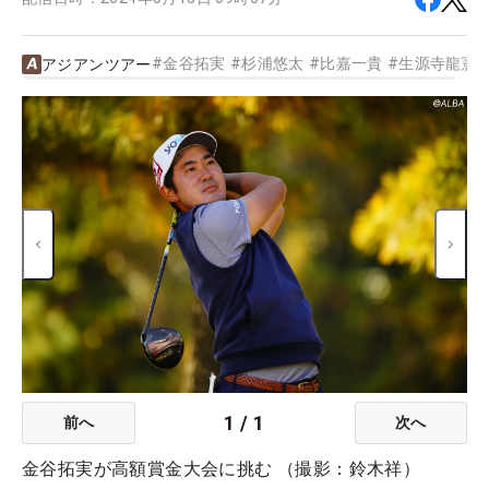
#
金谷拓実
#
杉浦悠太
#
比嘉一貴
#
生源寺龍憲
アジアンツアー
1
/
1
前へ
次へ
金谷拓実が高額賞金大会に挑む （撮影：鈴木祥）