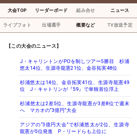
大会TOP
リーダーボード
組み合せ
ニュース
ライブフォト
出場選手
概要など
TV放送予定
【この大会のニュース】
J・キャリントンがPOを制しツアー5勝目 杉浦
悠太14位、生源寺龍憲21位、金谷拓実48位
杉浦悠太は14位、金谷拓実41位、生源寺龍憲49
位 J・キャトリンが『59』で単独首位浮上
杉浦悠太は2差5位、生源寺龍憲が3差8位で週末
へ マカオの“3億円”大会
アジアの“3億円大会”で杉浦悠太が2位、生源寺
龍憲が5位発進 P・リードらも上位に