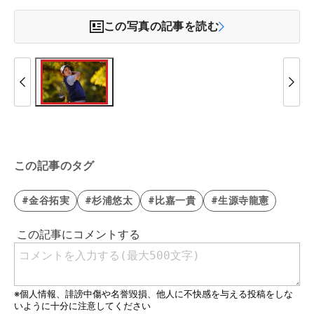
この写真の記事を読む
この記事のタグ
#金谷拓実
#杉浦悠太
#比嘉一貴
#生源寺龍憲