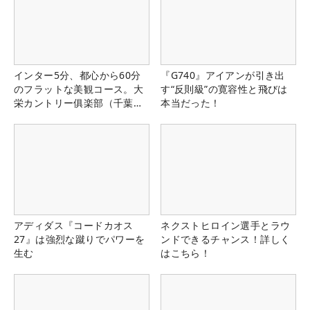
インター5分、都心から60分
『G740』アイアンが引き出
のフラットな美観コース。大
す“反則級”の寛容性と飛びは
栄カントリー俱楽部（千葉
本当だった！
県）
アディダス『コードカオス
ネクストヒロイン選手とラウ
27』は強烈な蹴りでパワーを
ンドできるチャンス！詳しく
生む
はこちら！