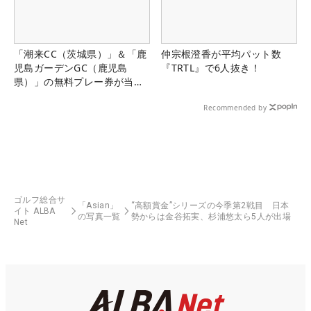
「潮来CC（茨城県）」＆「鹿
仲宗根澄香が平均パット数
児島ガーデンGC（鹿児島
『TRTL』で6人抜き！
県）」の無料プレー券が当た
る！！
Recommended by
ゴルフ総合サ
「Asian」
“高額賞金”シリーズの今季第2戦目 日本
イト ALBA
の写真一覧
勢からは金谷拓実、杉浦悠太ら5人が出場
Net