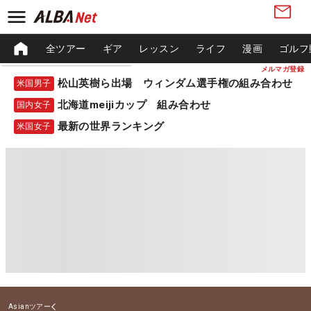
全ツアー
ギア
レッスン
ライフ
漫画
ゴルフ
メルマガ登録
松山英樹ら出場 ウィンダム選手権の組み合わせ
米国男子
北海道meijiカップ 組み合わせ
国内女子
最新の世界ランキング
米国女子
Asianツアー