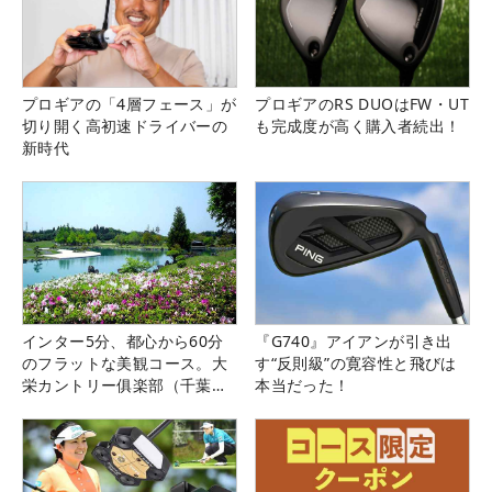
プロギアの「4層フェース」が
プロギアのRS DUOはFW・UT
切り開く高初速ドライバーの
も完成度が高く購入者続出！
新時代
インター5分、都心から60分
『G740』アイアンが引き出
のフラットな美観コース。大
す“反則級”の寛容性と飛びは
栄カントリー俱楽部（千葉
本当だった！
県）