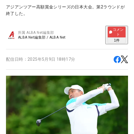
アジアンツアー高額賞金シリーズの日本大会。第2ラウンドが
終了した。
コメン
所属
ALBA Net編集部
ト
ALBA Net編集部
/
ALBA Net
1
件
配信日時：
2025年5月9日 18時17分