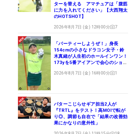
ターを替える アマチュアは「腹筋
に力を入れてください」【大西翔太
のHOTSHOT】
2026年8月7日 (金) 12時00分
7
「パーティーしようぜ！」身長
154cmの小さなドラコン女子・鈴
木真緒が人生初のホールインワン！
173yを5番アイアンで会心のショッ
ト
2026年8月7日 (金) 16時00分
1
パターこじらせギア担当2人が
『TRTL』をテスト！高MOIで転が
り◎、調節も自在で「結果の改善効
果にかなりの意外性」
2026年8月7日 (金) 11時15分
18