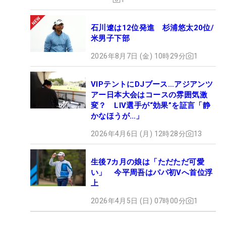
石川遼は12位発進 杉浦悠太20位/
米男子下部
2026年8月7日 (金) 10時29分
1
VIPテントにDJブース…アジアンツ
アー日本大会はコースの雰囲気激
変？ LIV選手が“効果”を証言「静
かなほうが…」
2026年4月6日 (月) 12時28分
13
生後7カ月の娘は「ただただ可愛
い」 今平周吾はパパ初Vへ首位浮
上
2026年4月5日 (日) 07時00分
1