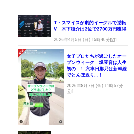
T・スマイスが劇的イーグルで逆転
V 木下稜介は2位で2700万円獲得
2026年4月5日 (日) 15時40分
1
女子プロたちが過ごしたオー
プンウィーク 堀琴音は人生
初の…！ 六車日那乃は新幹線
でとんぼ返り…！
2026年8月7日 (金) 11時57分
1