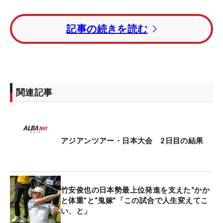
杉浦悠太はトータル8アンダー・4位タイ。今平周吾
記事の続きを読む
はトータル5アンダー・13位タイ、比嘉一貴はトー
タル4アンダー・18位タイで予選を通過した。
先週の国内男子ツアー「中日クラウンズ」を制した
浅地洋佑は、トータル2アンダー・36位タイで決勝
関連記事
へ。石川遼はトータル2オーバー・95位タイで予選
落ちを喫した。
トータル11アンダー・単独首位はLIVゴルファーの
アジアンツアー・日本大会 2日目の結果
ルーカス・ハーバート（オーストラリア）。トータ
ル10アンダー・2位タイには竹安とソン・ヨンハン
（韓国）が続いた。
竹安俊也の日本勢最上位発進を支えた“かか
と体重”と“鬼嫁”「この試合で人生変えてこ
今大会の賞金総額は200万ドル（約2億8800万
い、と」
円）。優勝者には賞金36万ドル（約5100万円）が