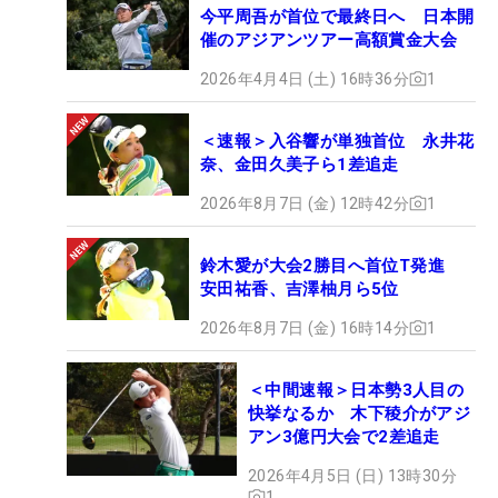
今平周吾が首位で最終日へ 日本開
催のアジアンツアー高額賞金大会
2026年4月4日 (土) 16時36分
1
＜速報＞入谷響が単独首位 永井花
奈、金田久美子ら1差追走
2026年8月7日 (金) 12時42分
1
鈴木愛が大会2勝目へ首位T発進
安田祐香、吉澤柚月ら5位
2026年8月7日 (金) 16時14分
1
＜中間速報＞日本勢3人目の
快挙なるか 木下稜介がアジ
アン3億円大会で2差追走
2026年4月5日 (日) 13時30分
1