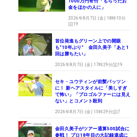
1000万円寄付「もらったお
金をほかの人に」
2026年8月7日 (金) 18時10分
19
首位発進もグリーン上での開眼
も“10年ぶり” 金田久美子「あと1
回は勝ちたい」
2026年8月7日 (金) 17時29分
19
セキ・ユウティンが前髪パッツン
に！ 新ヘアスタイルに「美しすぎ
て怖い」「プロゴルファーには見え
ない」とコメント殺到
2026年8月7日 (金) 15時29分
7
金田久美子がツアー通算500試合に
参戦！ プロ18年目の大記録達成に