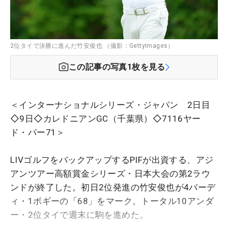
2位タイで決勝に進んだ竹安俊也 （撮影：GettyImages）
この記事の写真
1
枚を見る
＜インターナショナルシリーズ・ジャパン 2日目
◇9日◇カレドニアンGC（千葉県）◇7116ヤー
ド・パー71＞
LIVゴルフをバックアップするPIFが出資する、アジ
アンツアー高額賞金シリーズ・日本大会の第2ラウ
ンドが終了した。初日2位発進の竹安俊也が4バーデ
ィ・1ボギーの「68」をマーク。トータル10アンダ
ー・2位タイで週末に駒を進めた。