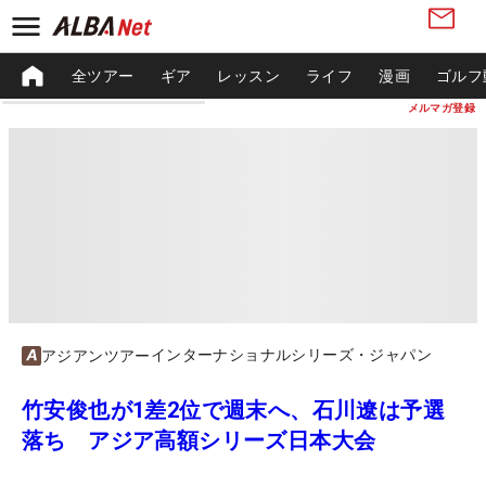
全ツアー
ギア
レッスン
ライフ
漫画
ゴルフ
メルマガ登録
インターナショナルシリーズ・ジャパン
アジアンツアー
竹安俊也が1差2位で週末へ、石川遼は予選
落ち アジア高額シリーズ日本大会