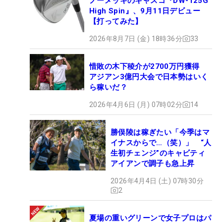
ノーメッキのキャスコ『DW-125G
High Spin』、9月11日デビュー
【打ってみた】
2026年8月7日 (金) 18時36分
33
惜敗の木下稜介が2700万円獲得
アジアン3億円大会で日本勢はいく
ら稼いだ？
2026年4月6日 (月) 07時02分
14
勝俣陵は稼ぎたい「今季はマ
イナスからで…（笑）」 “人
生初チェンジ”のキャビティ
アイアンで調子も急上昇
2026年4月4日 (土) 07時30分
2
夏場の重いグリーンで女子プロはパ