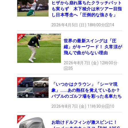
ヒザから崩れ落ちたクラッチパット
も実らず 木下稜介は米ツアー目指
し日本専念へ「圧倒的な強さを」
2026年4月5日 (日) 18時00分
14
世界の最新スイングは「圧
縮」がキーワード！ 久常涼が
飛んで曲がらない理由
2026年8月7日 (金) 12時00分
35
「いつかはクラウン」「シーマ現
象」……あの熱狂を覚えているか？
バブルのゴルフ場を彩った名車たち
2026年8月7日 (金) 11時30分
10
お助けドルフィンが激スピンに！