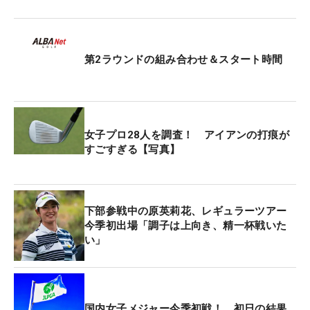
プロ10年目の昨季、賞金ランキングは自己最高26位
に入り、最終戦「日本シリーズJTカップ」に初出場
した。オフにはパフォーマンスチャートで唯一“くぼ
第2ラウンドの組み合わせ＆スタート時間
んでいた”パッティングの強化にフォーカス。「いっ
ぱい練習して、クラブの知識も増やした。それが今
のパターにつながっていて、うまくハマっていま
す」と、今季の平均パットは7位につけている。
女子プロ28人を調査！ アイアンの打痕が
すごすぎる【写真】
見直したのは、アドレスの仕方。これまでは「めっ
ちゃ近かった」とボールに近く構えていたが、今は
手元にゆとりを作ることを意識している。「これま
下部参戦中の原英莉花、レギュラーツアー
ではつま先体重でストロークがしにくかったけれ
今季初出場「調子は上向き、精一杯戦いた
ど、いまはかかと体重にして、ヒザを曲げずに伸ば
い」
しながら（構えている）。スペースができてストロ
ークしやすくなりました」。体重配分は7：3くらい
だという。
国内女子メジャー今季初戦！ 初日の結果