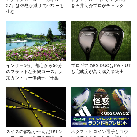
27』は強烈な蹴りでパワーを
を石井良介プロがチェック
生む
インター5分、都心から60分
プロギアのRS DUOはFW・UT
のフラットな美観コース。大
も完成度が高く購入者続出！
栄カントリー俱楽部（千葉
県）
スイスの叡智が生んだTPTシ
ネクストヒロイン選手とラウ