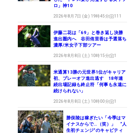
ロ」神10
2026年8月7日 (金) 19時45分
111
伊藤二花は「69」と巻き返し決勝
進出圏内へ 谷田侑里香は予選落ち
濃厚/米女子下部ツアー
2026年8月8日 (土) 10時15分
1
米通算13勝の元世界1位がキャリア
初、プレーオフ進出逃す 18年連
続出場記録も終止符「何事も永遠に
続けられない」
2026年8月8日 (土) 10時00分
1
勝俣陵は稼ぎたい「今季はマ
イナスからで…（笑）」 “人
生初チェンジ”のキャビティ