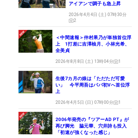
アイアンで調子も急上昇
2026年4月4日 (土) 07時30分
2
＜中間速報＞仲村果乃が単独首位浮
上 1打差に吉澤柚月、小林光希、
全美貞
2026年8月8日 (土) 13時04分
1
生後7カ月の娘は「ただただ可愛
い」 今平周吾はパパ初Vへ首位浮
上
2026年4月5日 (日) 07時00分
1
2006年発売の『ツアーAD PT』が
再び脚光 脇元華、穴井詩も投入
「初速が強くなった感じ」