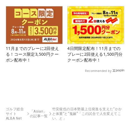
11月までのプレーに2回使え
4日間限定配布！11月までの
る！コース限定3,500円クー
プレーに2回使える1,500円分
ポン配布中！
クーポン配布中！
Recommended by
ゴルフ総合
竹安俊也の日本勢最上位発進を支えた“かか
「Asian」
サイト
と体重”と“鬼嫁”「この試合で人生変えてこ
の記事一覧
ALBA Net
い、と」