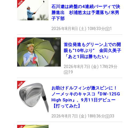
石川遼は終盤の4連続バーディで決
勝進出 杉浦悠太は予選落ち/米男
子下部
2026年8月8日 (土) 10時33分
1
首位発進もグリーン上での開
眼も“10年ぶり” 金田久美子
「あと1回は勝ちたい」
2026年8月7日 (金) 17時29分
19
お助けドルフィンが激スピンに！
ノーメッキのキャスコ『DW-125G
High Spin』、9月11日デビュー
【打ってみた】
2026年8月7日 (金) 18時36分
33