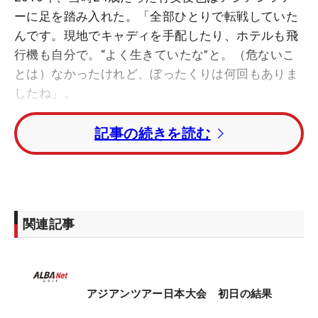
ーに足を踏み入れた。「全部ひとりで転戦していた
んです。現地でキャディを手配したり、ホテルも飛
行機も自分で。“よく生きていたな”と。（危ないこ
とは）なかったけれど、ぼったくりは何回もありま
したね」。
記事の続きを読む
単身で2年ほど、アジア各国を転戦し、技術を磨い
た。決して整っているとはいえない環境で過ごした
日々は、確かな財産になっている。「その経験が今
のタフさにつながっているのかな。メンタルのトレ
ーニングになった。（転戦が）上達につながってい
関連記事
ます」。そして今回、アジアンツアーの高額賞金シ
リーズが日本で初開催。日本ツアーメンバーとして
出場し、ボギーフリーの「64」をマーク。日本勢最
上位の7アンダー・2位で滑り出した。
アジアンツアー日本大会 初日の結果