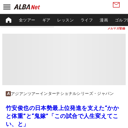
全ツアー
ギア
レッスン
ライフ
漫画
ゴルフ
メルマガ登録
インターナショナルシリーズ・ジャパン
アジアンツアー
竹安俊也の日本勢最上位発進を支えた“かか
と体重”と“鬼嫁”「この試合で人生変えてこ
い、と」