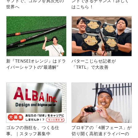
ャフトで、ゴルフを異次元の
ンドできるチャンス！詳しく
世界へ
はこちら！
新『TENSEIオレンジ』はドラ
パターこじらせ記者が
イバーシャフトの“最適解”
「TRTL」で大改善
ゴルフの熱狂を、つくる仕
プロギアの「4層フェース」が
事。｜スタッフ募集中
切り開く高初速ドライバーの