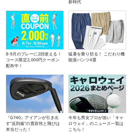
新時代
8-9月のプレーに2回使える！
猛暑を乗り切る！ こだわり機
コース限定2,000円クーポン
能派パンツ4選
配布中！
『G740』アイアンが引き出
今年も男女プロが強い「キャ
す“反則級”の寛容性と飛びは
ロウェイ」のニュース一覧は
本当だった！
こちら！