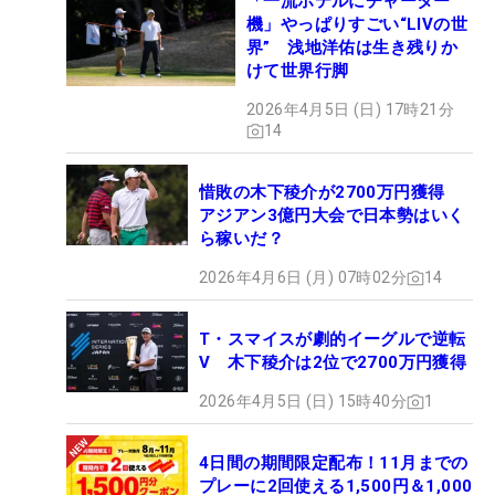
「一流ホテルにチャーター
機」やっぱりすごい“LIVの世
界” 浅地洋佑は生き残りか
けて世界行脚
2026年4月5日 (日) 17時21分
14
惜敗の木下稜介が2700万円獲得
アジアン3億円大会で日本勢はいく
ら稼いだ？
2026年4月6日 (月) 07時02分
14
T・スマイスが劇的イーグルで逆転
V 木下稜介は2位で2700万円獲得
2026年4月5日 (日) 15時40分
1
4日間の期間限定配布！11月までの
プレーに2回使える1,500円＆1,000