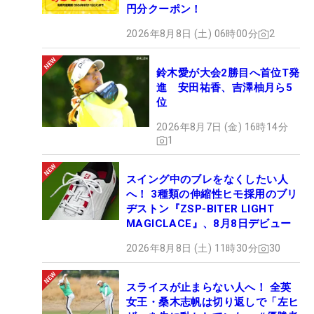
円分クーポン！
2026年8月8日 (土) 06時00分
2
鈴木愛が大会2勝目へ首位T発
進 安田祐香、吉澤柚月ら5
位
2026年8月7日 (金) 16時14分
1
スイング中のブレをなくしたい人
へ！ 3種類の伸縮性ヒモ採用のブリ
ヂストン『ZSP-BITER LIGHT
MAGICLACE』、8月8日デビュー
2026年8月8日 (土) 11時30分
30
スライスが止まらない人へ！ 全英
女王・桑木志帆は切り返しで「左ヒ