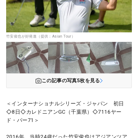
竹安俊也が好発進（提供：Asian Tour）
この記事の写真
5
枚を見る
＜インターナショナルシリーズ・ジャパン 初日
◇8日◇カレドニアンGC（千葉県）◇7116ヤー
ド・パー71＞
2016年、当時24歳だった竹安俊也はアジアンツア