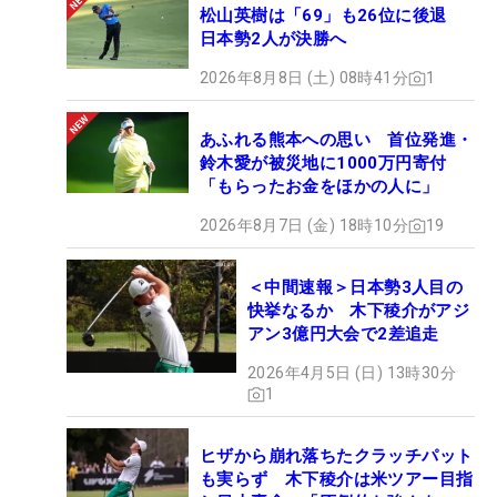
松山英樹は「69」も26位に後退
日本勢2人が決勝へ
2026年8月8日 (土) 08時41分
1
あふれる熊本への思い 首位発進・
鈴木愛が被災地に1000万円寄付
「もらったお金をほかの人に」
2026年8月7日 (金) 18時10分
19
＜中間速報＞日本勢3人目の
快挙なるか 木下稜介がアジ
アン3億円大会で2差追走
2026年4月5日 (日) 13時30分
1
ヒザから崩れ落ちたクラッチパット
も実らず 木下稜介は米ツアー目指