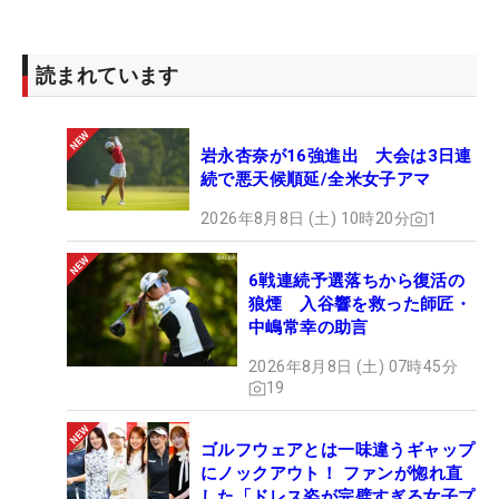
ムチ（？）として、夫を叱咤激励する投稿が並べら
れている。きょうの好発進で、鬼嫁は満足してくれ
るだろうか…。
読まれています
「仮にきょうが良くても、あしたダメになるのがゴ
岩永杏奈が16強進出 大会は3日連
ルフ。優勝はしたいですけど、目指してできるもん
続で悪天候順延/全米女子アマ
じゃない。自分のプレーをするだけなので、結果的
に優勝できるようにします」。残る54ホールに向け
2026年8月8日 (土) 10時20分
1
て気を引き締めた。（文・笠井あかり）
6戦連続予選落ちから復活の
狼煙 入谷響を救った師匠・
中嶋常幸の助言
2026年8月8日 (土) 07時45分
19
ゴルフウェアとは一味違うギャップ
にノックアウト！ ファンが惚れ直
した「ドレス姿が完璧すぎる女子プ