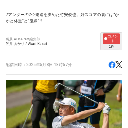
7アンダーの2位発進を決めた竹安俊也。好スコアの裏には“か
かと体重”と“鬼嫁”？
コメン
所属
ALBA Net編集部
ト
笠井 あかり
/
Akari Kasai
1
件
配信日時：
2025年5月8日 18時57分