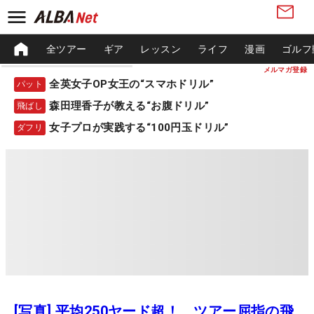
全ツアー
ギア
レッスン
ライフ
漫画
ゴルフ
メルマガ登録
全英女子OP女王の“スマホドリル”
パット
森田理香子が教える“お腹ドリル”
飛ばし
女子プロが実践する“100円玉ドリル”
ダフリ
[写真] 平均250ヤード超！ ツアー屈指の飛