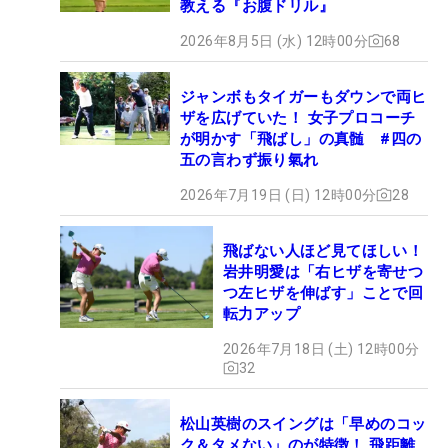
教える『お腹ドリル』
2026年8月5日 (水) 12時00分
68
ジャンボもタイガーもダウンで両ヒ
ザを広げていた！ 女子プロコーチ
が明かす「飛ばし」の真髄 #四の
五の言わず振り氣れ
2026年7月19日 (日) 12時00分
28
飛ばない人ほど見てほしい！
岩井明愛は「右ヒザを寄せつ
つ左ヒザを伸ばす」ことで回
転力アップ
2026年7月18日 (土) 12時00分
32
松山英樹のスイングは「早めのコッ
ク＆タメない」のが特徴！ 飛距離