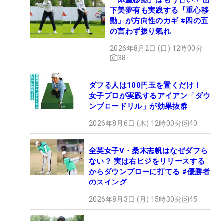
下美夢有も実践する「重心移
動」が方向性のカギ #四の五
の言わず振り氣れ
2026年8月2日 (日) 12時00分
38
ダフる人は100円玉を置くだけ！
女子プロが実践するアイアン「ダウ
ンブロードリル」が効果抜群
2026年8月6日 (木) 12時00分
40
全英女子V・桑木志帆はなぜダフら
ない？ 実は右ヒジをリリースする
からダウンブローに打てる #優勝者
のスイング
2026年8月3日 (月) 15時30分
45