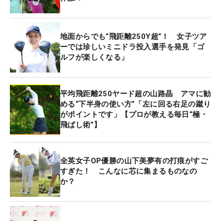
地面からでも“飛距離250Y超”！ 女子ツア
ーでは珍しいミニドラ投入選手を発見「ゴ
ルフが楽しくなる」
平均飛距離250ヤード超の山路晶 アマに勧
める“下半身の使い方”「左に回る右足の蹴り
がポイントです」【プロが教える毎日“極・
飛ばし術”】
全英女子OP優勝の山下美夢有の打痕がすご
すぎた！ こんなに芯に集まるものなの
か？