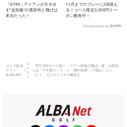
『G740』アイアンが引き出
11月までのプレーに2回使え
す“反則級”の寛容性と飛びは
る！コース限定3,500円クー
本当だった！
ポン配布中！
Recommended by
レ
ゴルフ総合
平均250ヤード超！ ツアー屈指の飛ばし屋・山路晶
ッ
サイト
は「下半身リード」と「胸の角度」で飛ばしてい
ス
ALBA Net
た！ 【プロコーチが解説】
ン