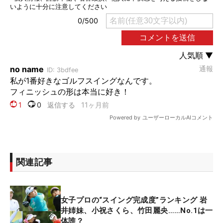
関連記事
女子プロの“スイング完成度”ランキング 岩
井姉妹、小祝さくら、竹田麗央……No.1は一
体誰？