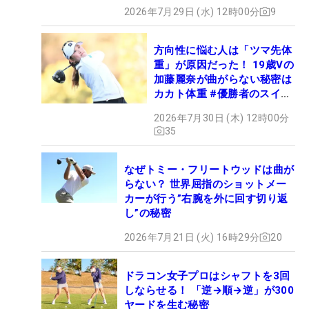
2026年7月29日 (水) 12時00分
9
方向性に悩む人は「ツマ先体
重」が原因だった！ 19歳Vの
加藤麗奈が曲がらない秘密は
カカト体重 #優勝者のスイン
グ
2026年7月30日 (木) 12時00分
35
なぜトミー・フリートウッドは曲が
らない？ 世界屈指のショットメー
カーが行う”右腕を外に回す切り返
し”の秘密
2026年7月21日 (火) 16時29分
20
ドラコン女子プロはシャフトを3回
しならせる！ 「逆→順→逆」が300
ヤードを生む秘密