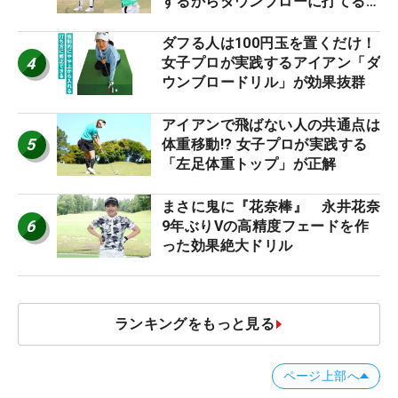
するからダウンブローに打てる #
優勝者のスイング
ダフる人は100円玉を置くだけ！
4
女子プロが実践するアイアン「ダ
ウンブロードリル」が効果抜群
アイアンで飛ばない人の共通点は
5
体重移動!? 女子プロが実践する
「左足体重トップ」が正解
まさに鬼に『花奈棒』 永井花奈
6
9年ぶりVの高精度フェードを作
った効果絶大ドリル
ランキングをもっと見る
ページ上部へ