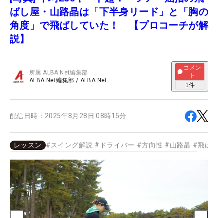
ばし屋・山路晶は「下半身リード」と「胸の
角度」で飛ばしていた！ 【プロコーチが解
説】
コメン
所属
ALBA Net編集部
ト
ALBA Net編集部
/
ALBA Net
1
件
配信日時：
2025年8月28日 08時15分
レッスン
#
スイング解説
#
ドライバー
#
方向性
#
山路晶
#
飛ば