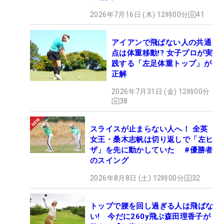
2026年7月16日 (木) 12時00分
41
アイアンで飛ばない人の共通
点は体重移動!? 女子プロが実
践する「左足体重トップ」が
正解
2026年7月31日 (金) 12時00分
38
スライスが止まらない人へ！ 全英
女王・桑木志帆は切り返しで「左ヒ
ザ」を先に動かしていた #優勝者
のスイング
2026年8月8日 (土) 12時00分
32
トップで腰を回し過ぎる人は飛ばな
い! 今だに260y飛ぶ森田理香子が