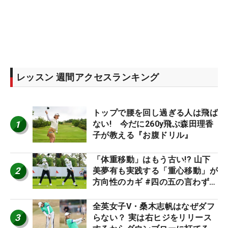
レッスン 週間アクセスランキング
トップで腰を回し過ぎる人は飛ば
1
ない! 今だに260y飛ぶ森田理香
子が教える『お腹ドリル』
「体重移動」はもう古い!? 山下
2
美夢有も実践する「重心移動」が
方向性のカギ #四の五の言わず振
り氣れ
全英女子V・桑木志帆はなぜダフ
3
らない？ 実は右ヒジをリリース