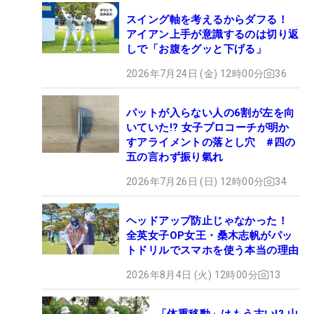
スイング軸を考えるからダフる！
アイアン上手が意識するのは切り返
しで「お腹をグッと下げる」
2026年7月24日 (金) 12時00分
36
パットが入らない人の6割が左を向
いていた!? 女子プロコーチが明か
すアライメントの落とし穴 #四の
五の言わず振り氣れ
2026年7月26日 (日) 12時00分
34
ヘッドアップ防止じゃなかった！
全英女子OP女王・桑木志帆がパッ
トドリルでスマホを使う本当の理由
2026年8月4日 (火) 12時00分
13
「体重移動」はもう古い!? 山