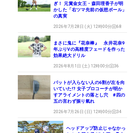
ぎ！ 元賞金女王・森田理香子が明
かした「右ツマ先前の仮想ボール」
の真実
2026年7月28日 (火) 12時00分
68
まさに鬼に『花奈棒』 永井花奈9
年ぶりVの高精度フェードを作った
効果絶大ドリル
2026年8月1日 (土) 12時00分
36
パットが入らない人の6割が左を向
いていた!? 女子プロコーチが明か
すアライメントの落とし穴 #四の
五の言わず振り氣れ
2026年7月26日 (日) 12時00分
34
ヘッドアップ防止じゃなかっ