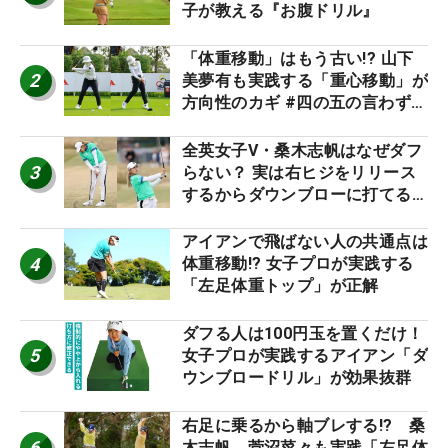
子が教える『お腹ドリル』
「体重移動」はもう古い!? 山下
2
美夢有も実践する「重心移動」が
方向性のカギ #四の五の言わず振
り氣れ
全英女子V・桑木志帆はなぜダフ
3
らない？ 実は右ヒジをリリース
するからダウンブローに打てる #
優勝者のスイング
アイアンで飛ばない人の共通点は
4
体重移動!? 女子プロが実践する
「左足体重トップ」が正解
ダフる人は100円玉を置くだけ！
5
女子プロが実践するアイアン「ダ
ウンブロードリル」が効果抜群
右足に乗るから軸ブレする!? 桑
6
木志帆、菅沼菜々も実践「左足体