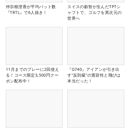
仲宗根澄香が平均パット数
スイスの叡智が生んだTPTシ
『TRTL』で6人抜き！
ャフトで、ゴルフを異次元の
世界へ
11月までのプレーに2回使え
『G740』アイアンが引き出
る！コース限定3,500円クー
す“反則級”の寛容性と飛びは
ポン配布中！
本当だった！