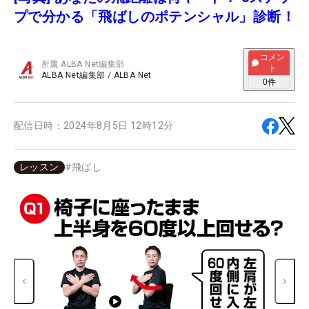
プで分かる「飛ばしのポテンシャル」診断！
コメン
所属
ALBA Net編集部
ト
ALBA Net編集部
/
ALBA Net
0
件
配信日時：
2024年8月5日 12時12分
レッスン
#
飛ばし