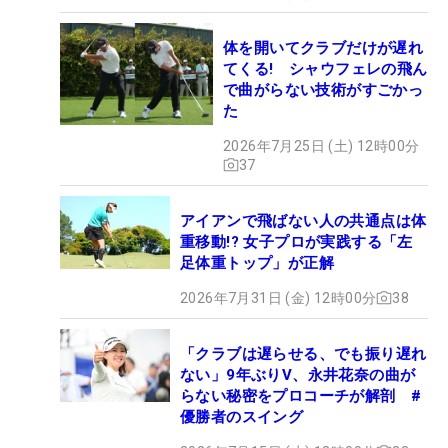
体を開いてクラブだけが遅れ
てくる! シャウフェレの飛ん
で曲がらない技術がすごかっ
た
2026年7月25日 (土) 12時00分
37
アイアンで飛ばない人の共通点は体
重移動!? 女子プロが実践する「左
足体重トップ」が正解
2026年7月31日 (金) 12時00分
38
「クラブは遅らせる、でも振り遅れ
ない」9年ぶりV、永井花奈の曲が
らない秘密をプロコーチが解剖 #
優勝者のスイング