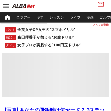
全ツアー
ギア
レッスン
ライフ
漫画
ゴルフ
メルマガ登録
全英女子OP女王の“スマホドリル”
パット
森田理香子が教える“お腹ドリル”
飛ばし
女子プロが実践する“100円玉ドリル”
ダフリ
[写真] あなたの飛距離は何ヤード？ 3ステッ