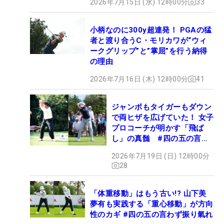
2026年7月15日 (水) 12時00分
33
小柄なのに300y超連発！ PGAの猛
者と渡り合うC・モリカワが“ウィ
ークグリップ”と”掌屈”を行う納得
の理由
2026年7月16日 (木) 12時00分
41
ジャンボもタイガーもダウン
で両ヒザを広げていた！ 女子
プロコーチが明かす「飛ば
し」の真髄 #四の五の言わ
ず振り氣れ
2026年7月19日 (日) 12時00分
28
「体重移動」はもう古い!? 山下美
夢有も実践する「重心移動」が方向
性のカギ #四の五の言わず振り氣れ