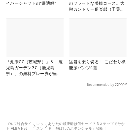
イバーシャフトの“最適解”
のフラットな美観コース。大
栄カントリー俱楽部（千葉
県）
「潮来CC（茨城県）」＆「鹿
猛暑を乗り切る！ こだわり機
児島ガーデンGC（鹿児島
能派パンツ4選
県）」の無料プレー券が当た
る！！
Recommended by
ゴルフ総合サイ
レッ
あなたの飛距離は何ヤード？ 3ステップで分か
ト ALBA Net
スン
る「飛ばしのポテンシャル」診断！