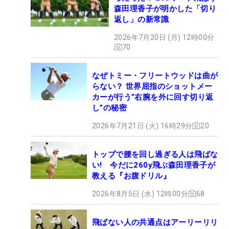
森田理香子が明かした「切り
返し」の新常識
2026年7月20日 (月) 12時00分
70
なぜトミー・フリートウッドは曲が
らない？ 世界屈指のショットメー
カーが行う”右腕を外に回す切り返
し”の秘密
2026年7月21日 (火) 16時29分
20
トップで腰を回し過ぎる人は飛ばな
い! 今だに260y飛ぶ森田理香子が
教える『お腹ドリル』
2026年8月5日 (水) 12時00分
68
飛ばない人の共通点はアーリーリリ