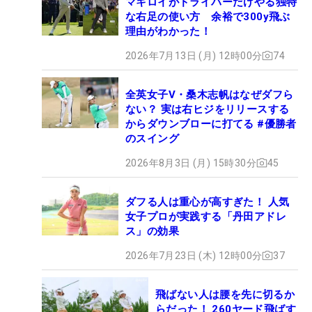
マキロイがドライバーだけやる独特
な右足の使い方 余裕で300y飛ぶ
理由がわかった！
2026年7月13日 (月) 12時00分
74
全英女子V・桑木志帆はなぜダフら
ない？ 実は右ヒジをリリースする
からダウンブローに打てる #優勝者
のスイング
2026年8月3日 (月) 15時30分
45
ダフる人は重心が高すぎた！ 人気
女子プロが実践する「丹田アドレ
ス」の効果
2026年7月23日 (木) 12時00分
37
飛ばない人は腰を先に切るか
らだった！ 260ヤード飛ばす