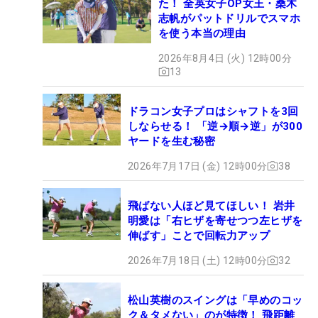
た！ 全英女子OP女王・桑木
志帆がパットドリルでスマホ
を使う本当の理由
2026年8月4日 (火) 12時00分
13
ドラコン女子プロはシャフトを3回
しならせる！ 「逆→順→逆」が300
ヤードを生む秘密
2026年7月17日 (金) 12時00分
38
飛ばない人ほど見てほしい！ 岩井
明愛は「右ヒザを寄せつつ左ヒザを
伸ばす」ことで回転力アップ
2026年7月18日 (土) 12時00分
32
松山英樹のスイングは「早めのコッ
ク＆タメない」のが特徴！ 飛距離