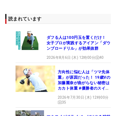
読まれています
ダフる人は100円玉を置くだけ！
女子プロが実践するアイアン「ダウ
ンブロードリル」が効果抜群
2026年8月6日 (木) 12時00分
40
方向性に悩む人は「ツマ先体
重」が原因だった！ 19歳Vの
加藤麗奈が曲がらない秘密は
カカト体重 #優勝者のスイン
グ
2026年7月30日 (木) 12時00分
35