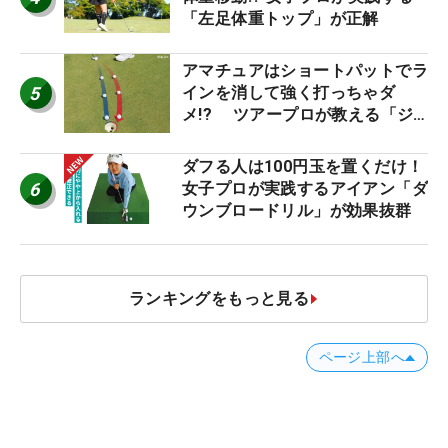
「左足体重トップ」が正解
アマチュアはショートパットでラ
5
インを消して強く打っちゃダ
メ!? ツアープロが教える「ジ
ャストタッチ」なら3パットが激
減するワケ
ダフる人は100円玉を置くだけ！
6
女子プロが実践するアイアン「ダ
ウンブロードリル」が効果抜群
ランキングをもっと見る
ページ上部へ