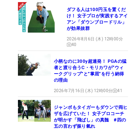
ダフる人は100円玉を置くだ
け！ 女子プロが実践するアイ
アン「ダウンブロードリル」
が効果抜群
2026年8月6日 (木) 12時00分
40
小柄なのに300y超連発！ PGAの猛
者と渡り合うC・モリカワが“ウィ
ークグリップ”と”掌屈”を行う納得
の理由
2026年7月16日 (木) 12時00分
41
ジャンボもタイガーもダウンで両ヒ
ザを広げていた！ 女子プロコーチ
が明かす「飛ばし」の真髄 #四の
五の言わず振り氣れ