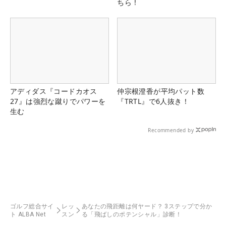
ちら！
アディダス『コードカオス
仲宗根澄香が平均パット数
27』は強烈な蹴りでパワーを
『TRTL』で6人抜き！
生む
Recommended by
ゴルフ総合サイ
レッ
あなたの飛距離は何ヤード？ 3ステップで分か
ト ALBA Net
スン
る「飛ばしのポテンシャル」診断！