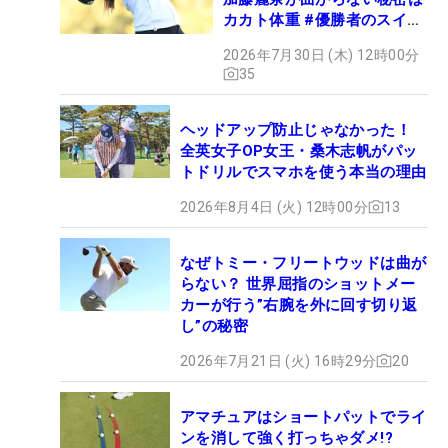
カカト体重 #優勝者のスイン
グ
2026年7月30日 (木) 12時00分
35
ヘッドアップ防止じゃなかった！
全英女子OP女王・桑木志帆がパッ
トドリルでスマホを使う本当の理由
2026年8月4日 (火) 12時00分
13
なぜトミー・フリートウッドは曲が
らない？ 世界屈指のショットメー
カーが行う”右腕を外に回す切り返
し”の秘密
2026年7月21日 (火) 16時29分
20
アマチュアはショートパットでライ
ンを消して強く打っちゃダメ!?