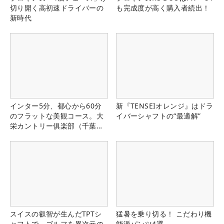
切り開く高初速ドライバーの
も完成度が高く購入者続出！
新時代
インター5分、都心から60分
新『TENSEIオレンジ』はドラ
のフラットな美観コース。大
イバーシャフトの“最適解”
栄カントリー俱楽部（千葉
県）
スイスの叡智が生んだTPTシ
猛暑を乗り切る！ こだわり機
ャフトで、ゴルフを異次元の
能派パンツ4選