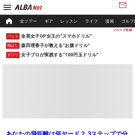
全ツアー
ギア
レッスン
ライフ
漫画
ゴルフ
メルマガ登録
全英女子OP女王の“スマホドリル”
パット
森田理香子が教える“お腹ドリル”
飛ばし
女子プロが実践する“100円玉ドリル”
ダフリ
あなたの飛距離は何ヤード？ 3ステップで分