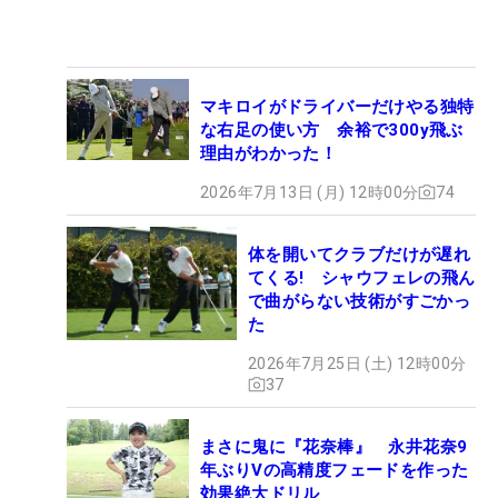
マキロイがドライバーだけやる独特
な右足の使い方 余裕で300y飛ぶ
理由がわかった！
2026年7月13日 (月) 12時00分
74
体を開いてクラブだけが遅れ
てくる! シャウフェレの飛ん
で曲がらない技術がすごかっ
た
2026年7月25日 (土) 12時00分
37
まさに鬼に『花奈棒』 永井花奈9
年ぶりVの高精度フェードを作った
効果絶大ドリル