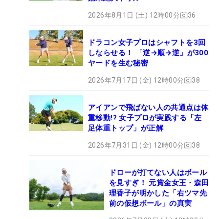
2026年8月1日 (土) 12時00分
36
ドラコン女子プロはシャフトを3回
しならせる！ 「逆→順→逆」が300
ヤードを生む秘密
2026年7月17日 (金) 12時00分
38
アイアンで飛ばない人の共通点は体
重移動!? 女子プロが実践する「左
足体重トップ」が正解
2026年7月31日 (金) 12時00分
38
ドローが打てない人はボール
を見すぎ！ 元賞金女王・森田
理香子が明かした「右ツマ先
前の仮想ボール」の真実