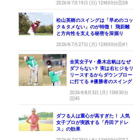
2026年7月19日 (日) 12時00分
28
松山英樹のスイングは「早めのコッ
ク＆タメない」のが特徴！ 飛距離
と方向性を支える秘密を深掘り
2026年7月27日 (月) 12時00分
41
全英女子V・桑木志帆はなぜ
ダフらない？ 実は右ヒジをリ
リースするからダウンブロー
に打てる #優勝者のスイング
2026年8月3日 (月) 15時30分
45
ダフる人は重心が高すぎた！ 人気
女子プロが実践する「丹田アドレ
ス」の効果
2026年7月23日 (木) 12時00分
37