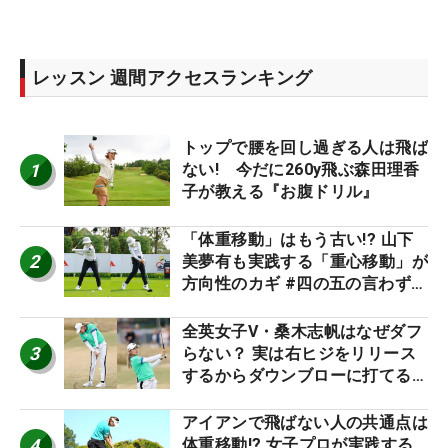
レッスン 週間アクセスランキング
トップで腰を回し過ぎる人は飛ば
1
ない! 今だに260y飛ぶ森田理香
子が教える『お腹ドリル』
「体重移動」はもう古い!? 山下
2
美夢有も実践する「重心移動」が
方向性のカギ #四の五の言わず振
り氣れ
全英女子V・桑木志帆はなぜダフ
3
らない？ 実は右ヒジをリリース
するからダウンブローに打てる #
優勝者のスイング
アイアンで飛ばない人の共通点は
4
体重移動!? 女子プロが実践する