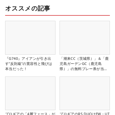
オススメの記事
『G740』アイアンが引き出
「潮来CC（茨城県）」＆「鹿
す“反則級”の寛容性と飛びは
児島ガーデンGC（鹿児島
本当だった！
県）」の無料プレー券が当た
る！！
プロギアの「4層フェース」が
プロギアのRS DUOはFW・UT