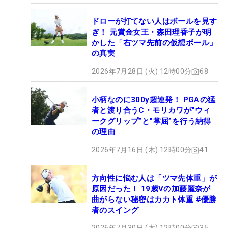
ドローが打てない人はボールを見す
ぎ！ 元賞金女王・森田理香子が明
かした「右ツマ先前の仮想ボール」
の真実
2026年7月28日 (火) 12時00分
68
小柄なのに300y超連発！ PGAの猛
者と渡り合うC・モリカワが“ウィ
ークグリップ”と”掌屈”を行う納得
の理由
2026年7月16日 (木) 12時00分
41
方向性に悩む人は「ツマ先体重」が
原因だった！ 19歳Vの加藤麗奈が
曲がらない秘密はカカト体重 #優勝
者のスイング