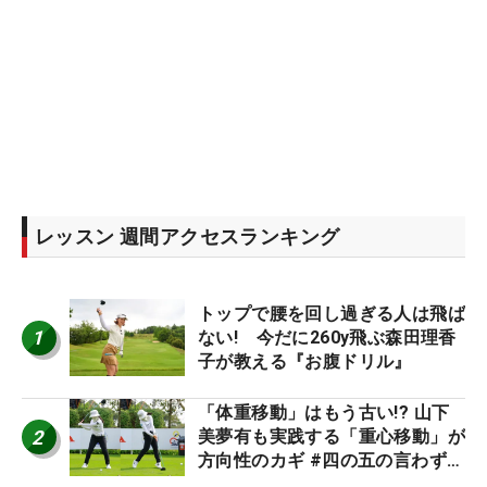
レッスン 週間アクセスランキング
トップで腰を回し過ぎる人は飛ば
1
ない! 今だに260y飛ぶ森田理香
子が教える『お腹ドリル』
「体重移動」はもう古い!? 山下
2
美夢有も実践する「重心移動」が
方向性のカギ #四の五の言わず振
り氣れ