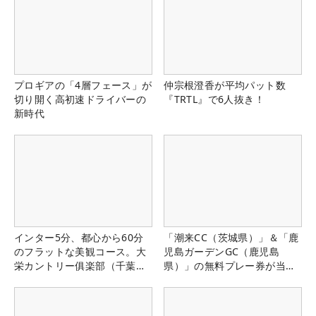
プロギアの「4層フェース」が
仲宗根澄香が平均パット数
切り開く高初速ドライバーの
『TRTL』で6人抜き！
新時代
インター5分、都心から60分
「潮来CC（茨城県）」＆「鹿
のフラットな美観コース。大
児島ガーデンGC（鹿児島
栄カントリー俱楽部（千葉
県）」の無料プレー券が当た
県）
る！！