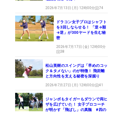
2026年7月13日 (月) 12時00分
74
ドラコン女子プロはシャフト
を3回しならせる！ 「逆→順
→逆」が300ヤードを生む秘
密
2026年7月17日 (金) 12時00分
38
松山英樹のスイングは「早めのコッ
ク＆タメない」のが特徴！ 飛距離
と方向性を支える秘密を深掘り
2026年7月27日 (月) 12時00分
41
ジャンボもタイガーもダウンで両ヒ
ザを広げていた！ 女子プロコーチ
が明かす「飛ばし」の真髄 #四の