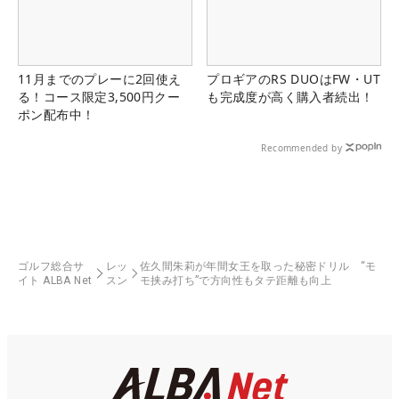
11月までのプレーに2回使え
プロギアのRS DUOはFW・UT
る！コース限定3,500円クー
も完成度が高く購入者続出！
ポン配布中！
Recommended by
ゴルフ総合サ
レッ
佐久間朱莉が年間女王を取った秘密ドリル “モ
イト ALBA Net
スン
モ挟み打ち”で方向性もタテ距離も向上