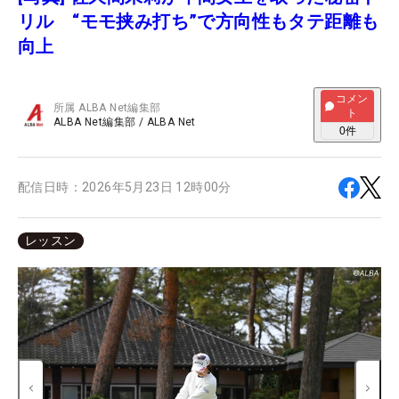
リル “モモ挟み打ち”で方向性もタテ距離も
向上
コメン
所属
ALBA Net編集部
ト
ALBA Net編集部
/
ALBA Net
0
件
配信日時：
2026年5月23日 12時00分
レッスン