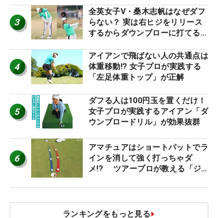
全英女子V・桑木志帆はなぜダフ
3
らない？ 実は右ヒジをリリース
するからダウンブローに打てる #
優勝者のスイング
アイアンで飛ばない人の共通点は
4
体重移動!? 女子プロが実践する
「左足体重トップ」が正解
ダフる人は100円玉を置くだけ！
5
女子プロが実践するアイアン「ダ
ウンブロードリル」が効果抜群
アマチュアはショートパットでラ
6
インを消して強く打っちゃダ
メ!? ツアープロが教える「ジ
ャストタッチ」なら3パットが激
減するワケ
ランキングをもっと見る