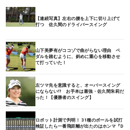
【連続写真】左右の腰を上下に切り上げて
打つ 佐久間のドライバースイング
山下美夢有がココゾで曲がらない理由 ペ
ダルを踏むように、斜めに重心を移動させ
て打っていた！
左ツマ先を意識すると、オーバースイング
にならない!? お手本は最強・佐久間朱莉だ
った！【優勝者のスイング】
ロボット計測で判明！ 31種のボールを試打
検証したら一番飛距離が出たのはホンマ『D