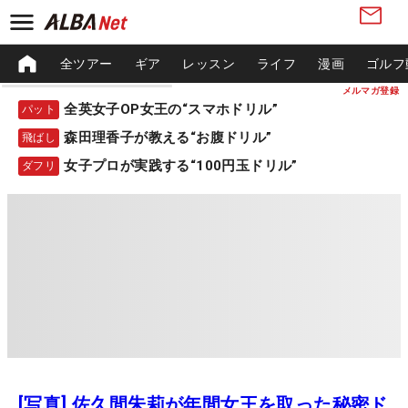
全ツアー
ギア
レッスン
ライフ
漫画
ゴルフ
メルマガ登録
全英女子OP女王の“スマホドリル”
パット
森田理香子が教える“お腹ドリル”
飛ばし
女子プロが実践する“100円玉ドリル”
ダフリ
[写真] 佐久間朱莉が年間女王を取った秘密ド