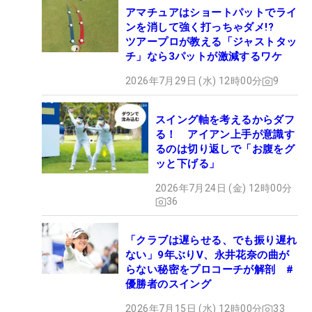
アマチュアはショートパットでライ
ンを消して強く打っちゃダメ!?
ツアープロが教える「ジャストタッ
チ」なら3パットが激減するワケ
2026年7月29日 (水) 12時00分
9
スイング軸を考えるからダフ
る！ アイアン上手が意識す
るのは切り返しで「お腹をグ
ッと下げる」
2026年7月24日 (金) 12時00分
36
「クラブは遅らせる、でも振り遅れ
ない」9年ぶりV、永井花奈の曲が
らない秘密をプロコーチが解剖 #
優勝者のスイング
2026年7月15日 (水) 12時00分
33