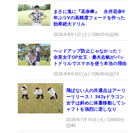
まさに鬼に『花奈棒』 永井花奈9
年ぶりVの高精度フェードを作った
効果絶大ドリル
2026年8月1日 (土) 12時00分
36
ヘッドアップ防止じゃなかった！
全英女子OP女王・桑木志帆がパッ
トドリルでスマホを使う本当の理由
2026年8月4日 (火) 12時00分
13
飛ばない人の共通点はアーリ
ーリリース！ 342yドラコン
女子は斜めに体重移動してシ
ャフトを強烈に逆しなり
2026年7月14日 (火) 12時00分
46