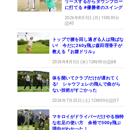
リースするからダウンブロー
に打てる #優勝者のスイング
2026年8月3日 (月) 15時30分
45
トップで腰を回し過ぎる人は飛ばな
い! 今だに260y飛ぶ森田理香子が
教える『お腹ドリル』
2026年8月5日 (水) 12時00分
68
体を開いてクラブだけが遅れてく
る! シャウフェレの飛んで曲がら
ない技術がすごかった
2026年7月25日 (土) 12時00分
37
マキロイがドライバーだけやる独特
な右足の使い方 余裕で300y飛ぶ
理由がわかった！