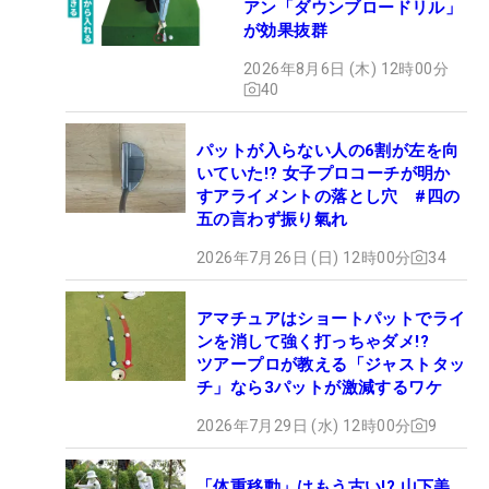
アン「ダウンブロードリル」
が効果抜群
2026年8月6日 (木) 12時00分
40
パットが入らない人の6割が左を向
いていた!? 女子プロコーチが明か
すアライメントの落とし穴 #四の
五の言わず振り氣れ
2026年7月26日 (日) 12時00分
34
アマチュアはショートパットでライ
ンを消して強く打っちゃダメ!?
ツアープロが教える「ジャストタッ
チ」なら3パットが激減するワケ
2026年7月29日 (水) 12時00分
9
「体重移動」はもう古い!? 山下美