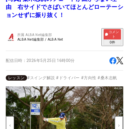
由 右サイドでさばいてほとんどローテーシ
ョンせずに振り抜く！
コメン
所属
ALBA Net編集部
ト
ALBA Net編集部
/
ALBA Net
0
件
配信日時：
2026年5月25日 16時00分
レッスン
#
スイング解説
#
ドライバー
#
方向性
#
桑木志帆