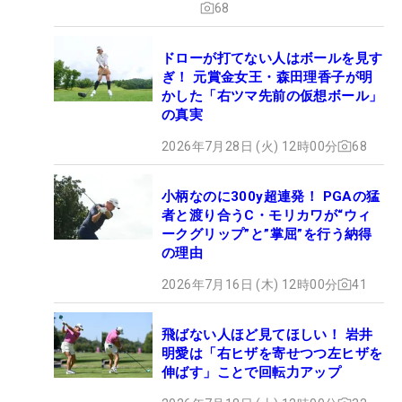
68
ドローが打てない人はボールを見す
ぎ！ 元賞金女王・森田理香子が明
かした「右ツマ先前の仮想ボール」
の真実
2026年7月28日 (火) 12時00分
68
小柄なのに300y超連発！ PGAの猛
者と渡り合うC・モリカワが“ウィ
ークグリップ”と”掌屈”を行う納得
の理由
2026年7月16日 (木) 12時00分
41
飛ばない人ほど見てほしい！ 岩井
明愛は「右ヒザを寄せつつ左ヒザを
伸ばす」ことで回転力アップ