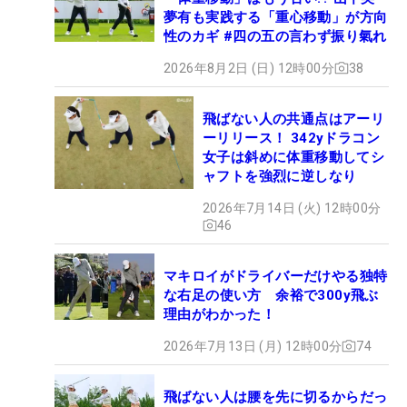
夢有も実践する「重心移動」が方向
性のカギ #四の五の言わず振り氣れ
2026年8月2日 (日) 12時00分
38
飛ばない人の共通点はアーリ
ーリリース！ 342yドラコン
女子は斜めに体重移動してシ
ャフトを強烈に逆しなり
2026年7月14日 (火) 12時00分
46
マキロイがドライバーだけやる独特
な右足の使い方 余裕で300y飛ぶ
理由がわかった！
2026年7月13日 (月) 12時00分
74
飛ばない人は腰を先に切るからだっ