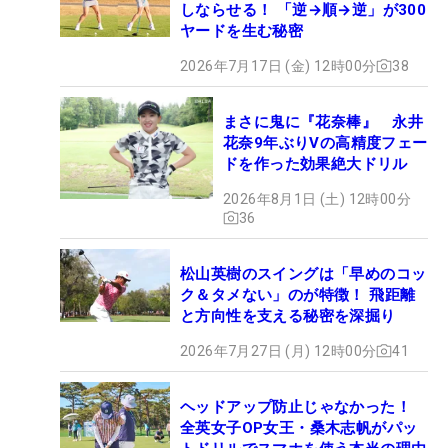
しならせる！ 「逆→順→逆」が300
ヤードを生む秘密
2026年7月17日 (金) 12時00分
38
まさに鬼に『花奈棒』 永井
花奈9年ぶりVの高精度フェー
ドを作った効果絶大ドリル
2026年8月1日 (土) 12時00分
36
松山英樹のスイングは「早めのコッ
ク＆タメない」のが特徴！ 飛距離
と方向性を支える秘密を深掘り
2026年7月27日 (月) 12時00分
41
ヘッドアップ防止じゃなかった！
全英女子OP女王・桑木志帆がパッ