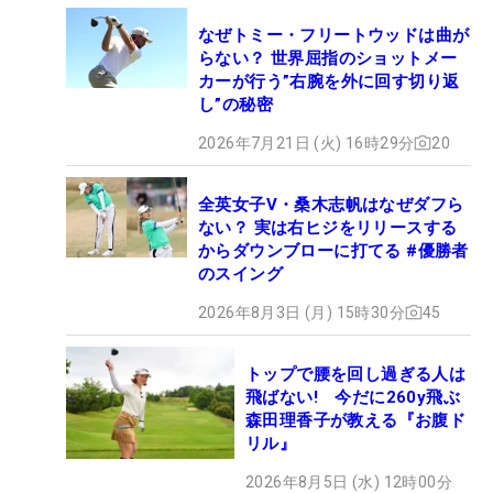
なぜトミー・フリートウッドは曲が
らない？ 世界屈指のショットメー
カーが行う”右腕を外に回す切り返
し”の秘密
2026年7月21日 (火) 16時29分
20
全英女子V・桑木志帆はなぜダフら
ない？ 実は右ヒジをリリースする
からダウンブローに打てる #優勝者
のスイング
2026年8月3日 (月) 15時30分
45
トップで腰を回し過ぎる人は
飛ばない! 今だに260y飛ぶ
森田理香子が教える『お腹ド
リル』
2026年8月5日 (水) 12時00分