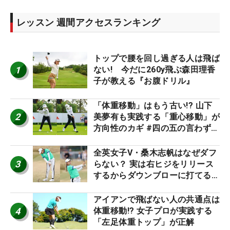
レッスン 週間アクセスランキング
トップで腰を回し過ぎる人は飛ば
1
ない! 今だに260y飛ぶ森田理香
子が教える『お腹ドリル』
「体重移動」はもう古い!? 山下
2
美夢有も実践する「重心移動」が
方向性のカギ #四の五の言わず振
り氣れ
全英女子V・桑木志帆はなぜダフ
3
らない？ 実は右ヒジをリリース
するからダウンブローに打てる #
優勝者のスイング
アイアンで飛ばない人の共通点は
4
体重移動!? 女子プロが実践する
「左足体重トップ」が正解