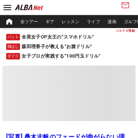
全ツアー
ギア
レッスン
ライフ
漫画
ゴルフ
メルマガ登録
全英女子OP女王の“スマホドリル”
パット
森田理香子が教える“お腹ドリル”
飛ばし
女子プロが実践する“100円玉ドリル”
ダフリ
[写真] 桑木志帆のフェードが曲がらない理