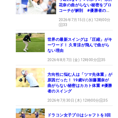
花奈の曲がらない秘密をプロ
コーチが解剖 #優勝者のス
イング
2026年7月15日 (水) 12時00分
33
世界の最新スイングは「圧縮」がキ
ーワード！ 久常涼が飛んで曲がら
ない理由
2026年8月7日 (金) 12時00分
35
方向性に悩む人は「ツマ先体重」が
原因だった！ 19歳Vの加藤麗奈が
曲がらない秘密はカカト体重 #優勝
者のスイング
2026年7月30日 (木) 12時00分
35
ドラコン女子プロはシャフトを3回