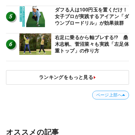
ダフる人は100円玉を置くだけ！
5
女子プロが実践するアイアン「ダ
ウンブロードリル」が効果抜群
右足に乗るから軸ブレする!? 桑
6
木志帆、菅沼菜々も実践「左足体
重トップ」の作り方
ランキングをもっと見る
ページ上部へ
オススメの記事