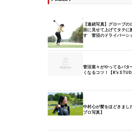
【連続写真】グローブの
面に見せて上げてタテに
す 菅沼のドライバーシ
菅沼菜々がやってるパタ
くなるコツ！【K's STUD
中村心が髪をほどきまし
プロ写真】