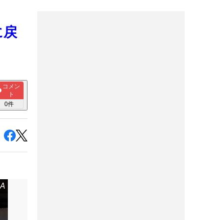
に戻
コメン
ト
0
件