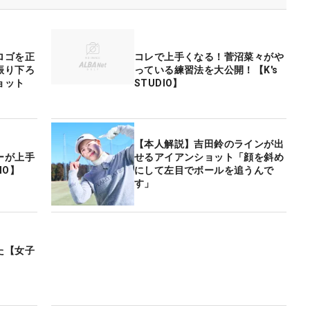
ロゴを正
コレで上手くなる！菅沼菜々がや
振り下ろ
っている練習法を大公開！【K's
ョット
STUDIO】
【本人解説】吉田鈴のラインが出
ーが上手
せるアイアンショット「顔を斜め
IO】
にして左目でボールを追うんで
す」
た【女子