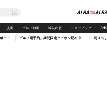
漫画
ゴルフ動画
雑誌出版
ショッピング
SN
ボード
ゴルフ場予約／期間限定クーポン配布中！
削り出