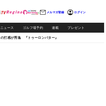
メルマガ登録
ログイン
Sニュース
ゴルフ場予約
連載
プレゼント
しの打感が秀逸 『トゥーロンパター』