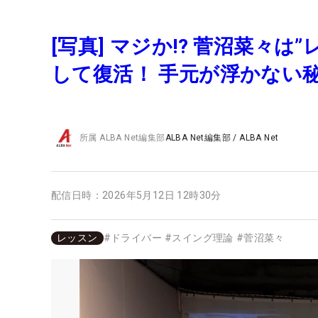
[写真] マジか!? 菅沼菜々
して復活！ 手元が浮かない
所属
ALBA Net編集部
ALBA Net編集部
/
ALBA Net
配信日時：
2026年5月12日 12時30分
レッスン
#
ドライバー
#
スイング理論
#
菅沼菜々