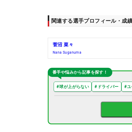
関連する選手プロフィール・成
菅沼 菜々
Nana Suganuma
番手や悩みから記事を探す！
#
球が上がらない
#
ドライバー
#
ユ