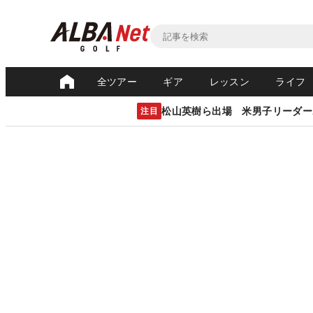
全ツアー
ギア
レッスン
ライフ
松山英樹ら出場 米男子リーダー
注目