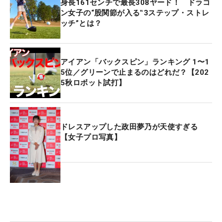
身長161センチで最長308ヤード！ ドラコ
ン女子の“股関節が入る‟3ステップ・ストレ
ッチ”とは？
アイアン「バックスピン」ランキング 1〜1
5位／グリーンで止まるのはどれだ？【202
5秋ロボット試打】
ドレスアップした政田夢乃が天使すぎる
【女子プロ写真】