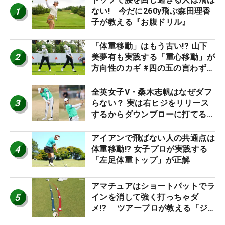
1
ない! 今だに260y飛ぶ森田理香
子が教える『お腹ドリル』
「体重移動」はもう古い!? 山下
2
美夢有も実践する「重心移動」が
方向性のカギ #四の五の言わず振
り氣れ
全英女子V・桑木志帆はなぜダフ
3
らない？ 実は右ヒジをリリース
するからダウンブローに打てる #
優勝者のスイング
アイアンで飛ばない人の共通点は
4
体重移動!? 女子プロが実践する
「左足体重トップ」が正解
アマチュアはショートパットでラ
5
インを消して強く打っちゃダ
メ!? ツアープロが教える「ジ
ャストタッチ」なら3パットが激