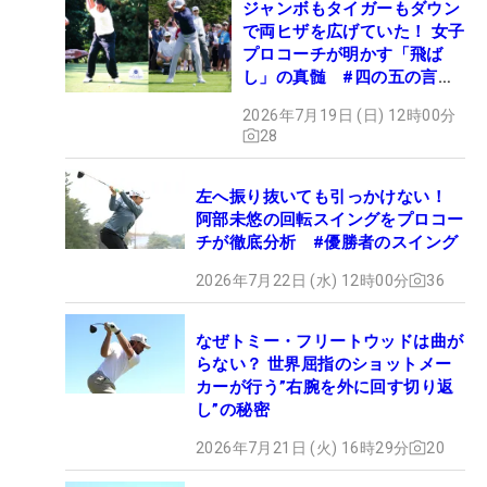
ジャンボもタイガーもダウン
で両ヒザを広げていた！ 女子
プロコーチが明かす「飛ば
し」の真髄 #四の五の言わ
ず振り氣れ
2026年7月19日 (日) 12時00分
28
左へ振り抜いても引っかけない！
阿部未悠の回転スイングをプロコー
チが徹底分析 #優勝者のスイング
2026年7月22日 (水) 12時00分
36
なぜトミー・フリートウッドは曲が
らない？ 世界屈指のショットメー
カーが行う”右腕を外に回す切り返
し”の秘密
2026年7月21日 (火) 16時29分
20