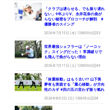
「クラブは遅らせる、でも振り遅れ
ない」9年ぶりV、永井花奈の曲が
らない秘密をプロコーチが解剖 #
優勝者のスイング
2026年7月15日 (水) 12時00分
33
世界最強シェフラーは「ノーコッ
ク」スイングだった！ 常識破りで
も飛んで曲がらない理由
2026年7月11日 (土) 12時00分
40
「体重移動」はもう古い!? 山下美
夢有も実践する「重心移動」が方向
性のカギ #四の五の言わず振り氣れ
2026年8月2日 (日) 12時00分
38