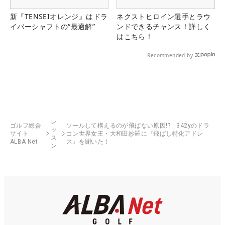
新『TENSEIオレンジ』はドラ
ネクストヒロイン選手とラウ
イバーシャフトの“最適解”
ンドできるチャンス！詳しく
はこちら！
Recommended by
レ
ゴルフ総合
ソールして構えるのが飛ばない原因!? 342yのドラ
ッ
サイト
コン世界女王・大和田紗羅に『飛ばし特化アドレ
ス
ALBA Net
ス』を聞いた！
ン