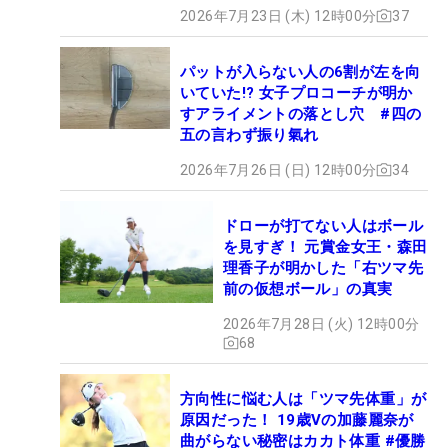
2026年7月23日 (木) 12時00分
37
パットが入らない人の6割が左を向
いていた!? 女子プロコーチが明か
すアライメントの落とし穴 #四の
五の言わず振り氣れ
2026年7月26日 (日) 12時00分
34
ドローが打てない人はボール
を見すぎ！ 元賞金女王・森田
理香子が明かした「右ツマ先
前の仮想ボール」の真実
2026年7月28日 (火) 12時00分
68
方向性に悩む人は「ツマ先体重」が
原因だった！ 19歳Vの加藤麗奈が
曲がらない秘密はカカト体重 #優勝