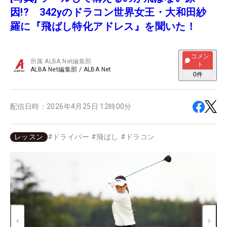
因!? 342yのドラコン世界女王・大和田紗
羅に『飛ばし特化アドレス』を聞いた！
コメン
所属
ALBA Net編集部
ト
ALBA Net編集部
/
ALBA Net
0
件
配信日時：
2026年4月25日 12時00分
レッスン
#
ドライバー
#
飛ばし
#
ドラコン