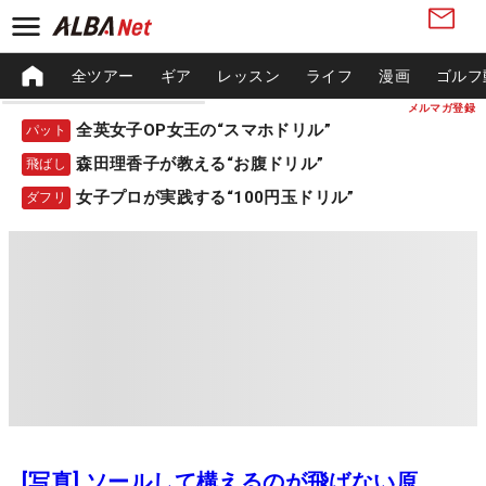
全ツアー
ギア
レッスン
ライフ
漫画
ゴルフ
メルマガ登録
全英女子OP女王の“スマホドリル”
パット
森田理香子が教える“お腹ドリル”
飛ばし
女子プロが実践する“100円玉ドリル”
ダフリ
[写真] ソールして構えるのが飛ばない原