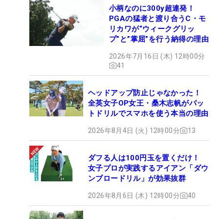
小柄なのに300y超連発！
PGAの猛者と渡り合うC・モ
リカワが“ウィークグリッ
プ”と”掌屈”を行う納得の理由
2026年7月16日 (木) 12時00分
41
ヘッドアップ防止じゃなかった！
全英女子OP女王・桑木志帆がパッ
トドリルでスマホを使う本当の理由
2026年8月4日 (火) 12時00分
13
ダフる人は100円玉を置くだけ！
女子プロが実践するアイアン「ダウ
ンブロードリル」が効果抜群
2026年8月6日 (木) 12時00分
40