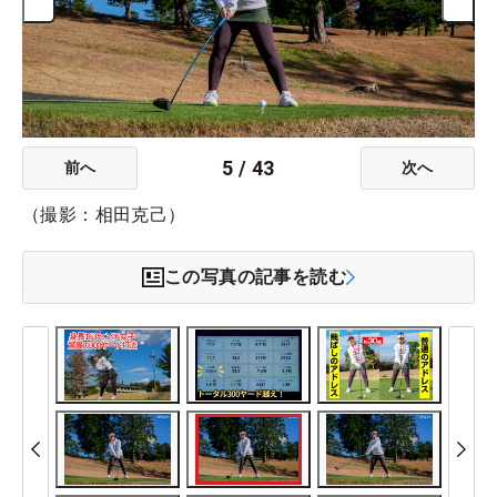
5
/
43
前へ
次へ
（撮影：相田克己）
この写真の記事を読む