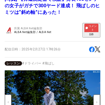
の女子がガチで300ヤード達成！ 飛ばしのヒ
ミツは“斜め軸”にあった！
コメン
所属
ALBA Net編集部
ト
ALBA Net編集部
/
ALBA Net
0
件
配信日時：
2025年2月27日 17時26分
レッスン
#
ドライバー
#
飛ばし