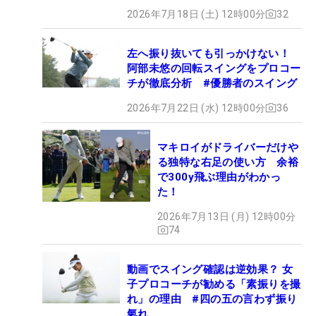
2026年7月18日 (土) 12時00分
32
左へ振り抜いても引っかけない！
阿部未悠の回転スイングをプロコー
チが徹底分析 #優勝者のスイング
2026年7月22日 (水) 12時00分
36
マキロイがドライバーだけや
る独特な右足の使い方 余裕
で300y飛ぶ理由がわかっ
た！
2026年7月13日 (月) 12時00分
74
動画でスイング確認は逆効果？ 女
子プロコーチが勧める「素振りを撮
れ」の理由 #四の五の言わず振り
氣れ