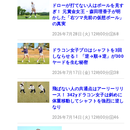
ドローが打てない人はボールを見す
ぎ！ 元賞金女王・森田理香子が明
かした「右ツマ先前の仮想ボール」
の真実
2026年7月28日 (火) 12時00分
68
ドラコン女子プロはシャフトを3回
しならせる！ 「逆→順→逆」が300
ヤードを生む秘密
2026年7月17日 (金) 12時00分
38
飛ばない人の共通点はアーリーリリ
ース！ 342yドラコン女子は斜めに
体重移動してシャフトを強烈に逆し
なり
2026年7月14日 (火) 12時00分
46