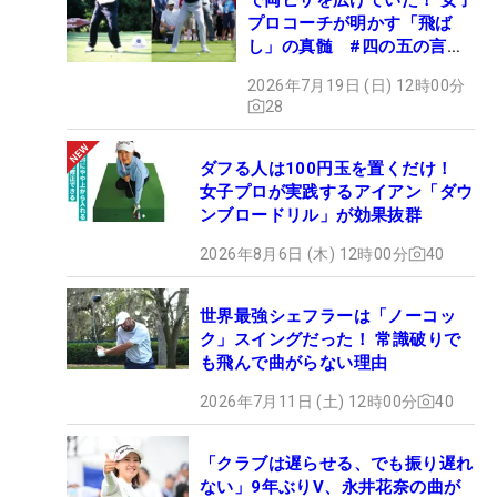
プロコーチが明かす「飛ば
し」の真髄 #四の五の言わ
ず振り氣れ
2026年7月19日 (日) 12時00分
28
ダフる人は100円玉を置くだけ！
女子プロが実践するアイアン「ダウ
ンブロードリル」が効果抜群
2026年8月6日 (木) 12時00分
40
世界最強シェフラーは「ノーコッ
ク」スイングだった！ 常識破りで
も飛んで曲がらない理由
2026年7月11日 (土) 12時00分
40
「クラブは遅らせる、でも振り遅れ
ない」9年ぶりV、永井花奈の曲が