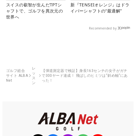
スイスの叡智が生んだTPTシ
新『TENSEIオレンジ』はドラ
ャフトで、ゴルフを異次元の
イバーシャフトの“最適解”
世界へ
Recommended by
レ
ゴルフ総合
【弾道測定器で検証】身長163センチの女子がガチ
ッ
サイト ALBA
で300ヤード達成！ 飛ばしのヒミツは“斜め軸”にあ
ス
Net
った！
ン