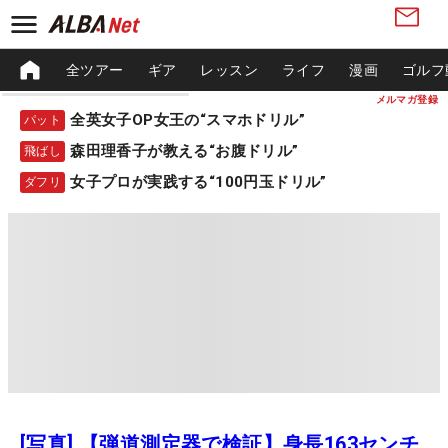
全ツアー
ギア
レッスン
ライフ
漫画
ゴルフ
メルマガ登録
全英女子OP女王の“スマホドリル”
パット
森田理香子が教える“お腹ドリル”
飛ばし
女子プロが実践する“100円玉ドリル”
ダフリ
[写真] 【弾道測定器で検証】身長163センチ