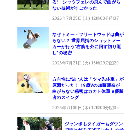
る! シャウフェレの飛んで曲がら
ない技術がすごかった
2026年7月25日 (土) 12時00分
37
なぜトミー・フリートウッドは曲が
らない？ 世界屈指のショットメー
カーが行う”右腕を外に回す切り返
し”の秘密
2026年7月21日 (火) 16時29分
20
方向性に悩む人は「ツマ先体重」が
原因だった！ 19歳Vの加藤麗奈が
曲がらない秘密はカカト体重 #優勝
者のスイング
2026年7月30日 (木) 12時00分
35
ジャンボもタイガーもダウン
で両ヒザを広げていた！ 女子