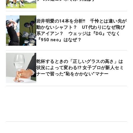
岩井明愛の14本を分析‼ 千怜とは違い先が
動かないシャフト？ UT代わりになぜ飛び
系アイアン？ ウェッジは『DG』でなく
『950 neo』はなぜ？
乾杯するときの「正しいグラスの高さ」は
状況によって変わる⁉ 女子プロが新人セミ
ナーで習った“恥をかかない”マナー