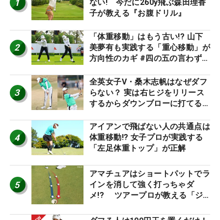
1
ない! 今だに260y飛ぶ森田理香
子が教える『お腹ドリル』
「体重移動」はもう古い!? 山下
2
美夢有も実践する「重心移動」が
方向性のカギ #四の五の言わず振
り氣れ
全英女子V・桑木志帆はなぜダフ
3
らない？ 実は右ヒジをリリース
するからダウンブローに打てる #
優勝者のスイング
アイアンで飛ばない人の共通点は
4
体重移動!? 女子プロが実践する
「左足体重トップ」が正解
アマチュアはショートパットでラ
5
インを消して強く打っちゃダ
メ!? ツアープロが教える「ジ
ャストタッチ」なら3パットが激
減するワケ