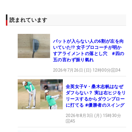
読まれています
パットが入らない人の6割が左を向
いていた!? 女子プロコーチが明か
すアライメントの落とし穴 #四の
五の言わず振り氣れ
2026年7月26日 (日) 12時00分
34
全英女子V・桑木志帆はなぜ
ダフらない？ 実は右ヒジをリ
リースするからダウンブロー
に打てる #優勝者のスイング
2026年8月3日 (月) 15時30分
45