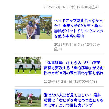
2026年7月16日 (木) 12時00分
41
ヘッドアップ防止じゃなかっ
た！ 全英女子OP女王・桑木
志帆がパットドリルでスマホ
を使う本当の理由
2026年8月4日 (火) 12時00分
13
「体重移動」はもう古い!? 山下美
夢有も実践する「重心移動」が方向
性のカギ #四の五の言わず振り氣れ
2026年8月2日 (日) 12時00分
38
飛ばない人ほど見てほしい！ 岩井
明愛は「右ヒザを寄せつつ左ヒザを
伸ばす」ことで回転力アップ