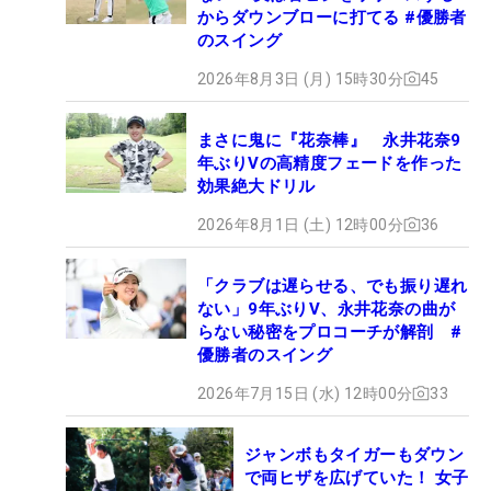
からダウンブローに打てる #優勝者
のスイング
2026年8月3日 (月) 15時30分
45
まさに鬼に『花奈棒』 永井花奈9
年ぶりVの高精度フェードを作った
効果絶大ドリル
2026年8月1日 (土) 12時00分
36
「クラブは遅らせる、でも振り遅れ
ない」9年ぶりV、永井花奈の曲が
らない秘密をプロコーチが解剖 #
優勝者のスイング
2026年7月15日 (水) 12時00分
33
ジャンボもタイガーもダウン
で両ヒザを広げていた！ 女子