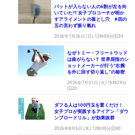
パットが入らない人の6割が左を向
いていた!? 女子プロコーチが明か
すアライメントの落とし穴 #四の
五の言わず振り氣れ
2026年7月26日 (日) 12時00分
34
なぜトミー・フリートウッド
は曲がらない？ 世界屈指のシ
ョットメーカーが行う”右腕
を外に回す切り返し”の秘密
2026年7月21日 (火) 16時29分
20
ダフる人は100円玉を置くだけ！
女子プロが実践するアイアン「ダウ
ンブロードリル」が効果抜群
2026年8月6日 (木) 12時00分
40