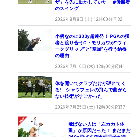
ザ」を先に動かしていた #優勝者
のスイング
2026年8月8日 (土) 12時00分
32
小柄なのに300y超連発！ PGAの猛
者と渡り合うC・モリカワが“ウィ
ークグリップ”と”掌屈”を行う納得
の理由
2026年7月16日 (木) 12時00分
41
体を開いてクラブだけが遅れてく
る! シャウフェレの飛んで曲がら
ない技術がすごかった
2026年7月25日 (土) 12時00分
37
飛ばない人は「左カカト体
重」が原因だった！ まだまだ
260y飛ばす森田理香子が考