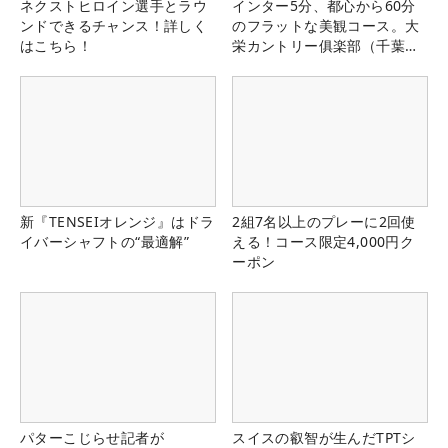
ネクストヒロイン選手とラウ
インター5分、都心から60分
ンドできるチャンス！詳しく
のフラットな美観コース。大
はこちら！
栄カントリー俱楽部（千葉
県）
新『TENSEIオレンジ』はドラ
2組7名以上のプレーに2回使
イバーシャフトの“最適解”
える！コース限定4,000円ク
ーポン
パターこじらせ記者が
スイスの叡智が生んだTPTシ