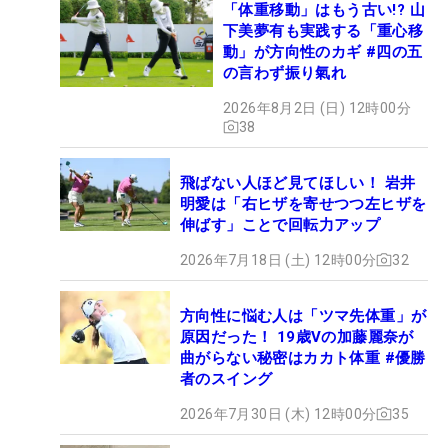
「体重移動」はもう古い!? 山
下美夢有も実践する「重心移
動」が方向性のカギ #四の五
の言わず振り氣れ
2026年8月2日 (日) 12時00分
38
飛ばない人ほど見てほしい！ 岩井
明愛は「右ヒザを寄せつつ左ヒザを
伸ばす」ことで回転力アップ
2026年7月18日 (土) 12時00分
32
方向性に悩む人は「ツマ先体重」が
原因だった！ 19歳Vの加藤麗奈が
曲がらない秘密はカカト体重 #優勝
者のスイング
2026年7月30日 (木) 12時00分
35