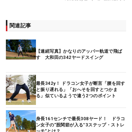
関連記事
【連続写真】かなりのアッパー軌道で飛ば
す 大和田の342ヤードスイング
最長342y！ ドラコン女子が断言「腰を回す
と振り遅れる」「おへそを回すとつかま
る」似ているようで違う2つのポイント
身長161センチで最長308ヤード！ ドラコ
ン女子の“股関節が入る‟3ステップ・ストレ
ッチ”とは？