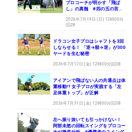
プロコーチが明かす「飛ば
し」の真髄 #四の五の言わ
ず振り氣れ
2026年7月19日 (日) 12時00分
28
ドラコン女子プロはシャフトを3回
しならせる！ 「逆→順→逆」が300
ヤードを生む秘密
2026年7月17日 (金) 12時00分
38
アイアンで飛ばない人の共通点は体
重移動!? 女子プロが実践する「左
足体重トップ」が正解
2026年7月31日 (金) 12時00分
38
左へ振り抜いても引っかけない！
阿部未悠の回転スイングをプロコー
チが徹底分析 #優勝者のスイング