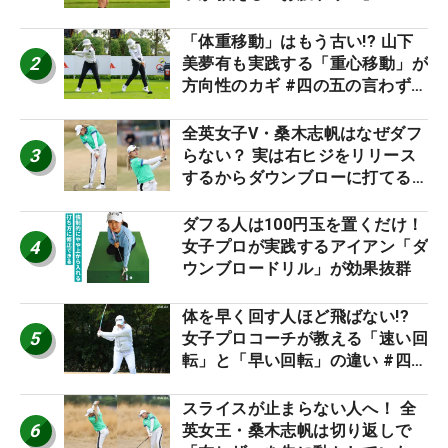
「体重移動」はもう古い!? 山下
2
美夢有も実践する「重心移動」が
方向性のカギ #四の五の言わず振
り氣れ
全英女子V・桑木志帆はなぜダフ
3
らない？ 実は右ヒジをリリース
するからダウンブローに打てる #
優勝者のスイング
ダフる人は100円玉を置くだけ！
4
女子プロが実践するアイアン「ダ
ウンブロードリル」が効果抜群
体を早く回す人ほど飛ばない!?
5
女子プロコーチが教える「速い回
転」と「早い回転」の違い #四の
五の言わず振り氣れ
スライスが止まらない人へ！ 全
6
英女王・桑木志帆は切り返しで