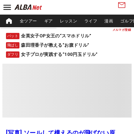
全ツアー
ギア
レッスン
ライフ
漫画
ゴルフ
メルマガ登録
全英女子OP女王の“スマホドリル”
パット
森田理香子が教える“お腹ドリル”
飛ばし
女子プロが実践する“100円玉ドリル”
ダフリ
[写真] ソールして構えるのが飛ばない原