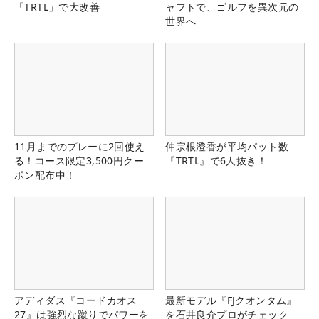
「TRTL」で大改善
ャフトで、ゴルフを異次元の
世界へ
11月までのプレーに2回使え
仲宗根澄香が平均パット数
る！コース限定3,500円クー
『TRTL』で6人抜き！
ポン配布中！
アディダス『コードカオス
最新モデル『FJクオンタム』
27』は強烈な蹴りでパワーを
を石井良介プロがチェック