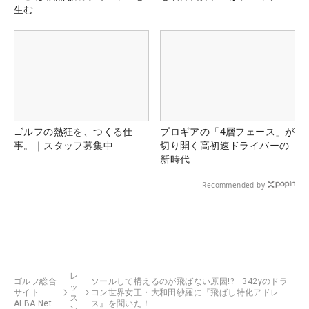
生む
ゴルフの熱狂を、つくる仕
プロギアの「4層フェース」が
事。｜スタッフ募集中
切り開く高初速ドライバーの
新時代
Recommended by
レ
ゴルフ総合
ソールして構えるのが飛ばない原因!? 342yのドラ
ッ
サイト
コン世界女王・大和田紗羅に『飛ばし特化アドレ
ス
ALBA Net
ス』を聞いた！
ン